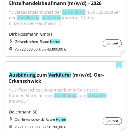
Einzelhandelskaufmann (m/w/d) – 2026
"...Verkaufstalent.Start der 
Ausbildung
: 15.08.2026Dauer 
der 
Ausbildung
: 
Verkäufer
 (m/w/d) - 2 Jahre 
Einzelhandelskaufmann..."
Dirk Rossmann GmbH
Gelsenkirchen, Raum
Herne
Vollzeit
Von 23.600,00 € bis 43.800,00 €
Ausbildung
 zum 
Verkäufer
 (m/w/d), Oer-
Erkenschwick
"...erfolgreiches Shoppingerlebnis für unsere 
Kunden.Starte mit der 
Ausbildung
 zum 
Verkäufer
(m/w/d..."
Deichmann SE
Oer-Erkenschwick, Raum
Herne
Vollzeit
Von 10.500,00 € bis 16.700,00 €