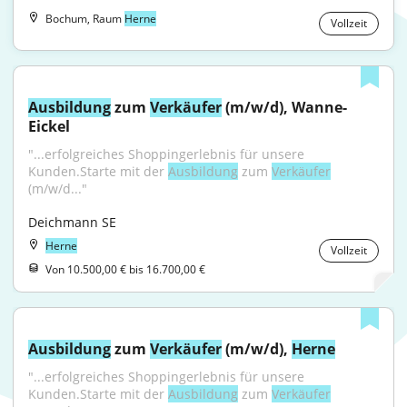
Bochum, Raum
Herne
Vollzeit
Ausbildung
 zum 
Verkäufer
 (m/w/d), Wanne-
Eickel
"...erfolgreiches Shoppingerlebnis für unsere 
Kunden.Starte mit der 
Ausbildung
 zum 
Verkäufer
(m/w/d..."
Deichmann SE
Herne
Vollzeit
Von 10.500,00 € bis 16.700,00 €
Ausbildung
 zum 
Verkäufer
 (m/w/d), 
Herne
"...erfolgreiches Shoppingerlebnis für unsere 
Kunden.Starte mit der 
Ausbildung
 zum 
Verkäufer