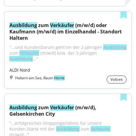
Ausbildung
 zum 
Verkäufer
 (m/w/d) oder 
Kaufmann (m/w/d) im Einzelhandel - Standort 
Haltern
"...und KundenDarum geht'sIn der 2-jährigen 
Ausbildung
zum 
Verkäufer
 (m/w/d) bzw. der 3-jährigen 
Ausbildung
..."
ALDI Nord
Haltern am See, Raum
Herne
Vollzeit
Ausbildung
 zum 
Verkäufer
 (m/w/d), 
Gelsenkirchen City
"...erfolgreiches Shoppingerlebnis für unsere 
Kunden.Starte mit der 
Ausbildung
 zum 
Verkäufer
(m/w/d..."