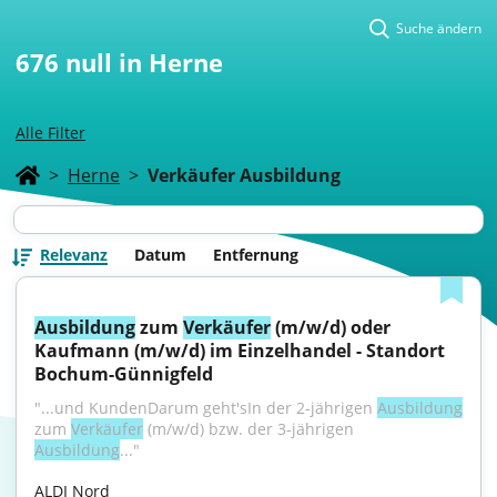
Suche ändern
676
null in Herne
Alle Filter
>
Herne
>
Verkäufer Ausbildung
Relevanz
Datum
Entfernung
Ausbildung
 zum 
Verkäufer
 (m/w/d) oder 
Kaufmann (m/w/d) im Einzelhandel - Standort 
Bochum-Günnigfeld
"...und KundenDarum geht'sIn der 2-jährigen 
Ausbildung
zum 
Verkäufer
 (m/w/d) bzw. der 3-jährigen 
Ausbildung
..."
ALDI Nord