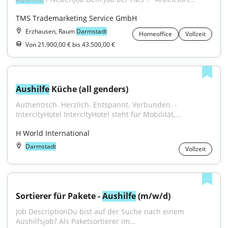
TMS Trademarketing Service GmbH
Erzhausen, Raum
Darmstadt
Homeoffice
Vollzeit
Von 21.900,00 € bis 43.500,00 €
Aushilfe
 Küche (all genders)
Authentisch. Herzlich. Entspannt. Verbunden. - 
IntercityHotel IntercityHotel steht für Mobilität,...
H World International
Darmstadt
Vollzeit
Sortierer für Pakete - 
Aushilfe
 (m/w/d)
Job DescriptionDu bist auf der Suche nach einem 
Aushilfsjob? Als Paketsortierer im...