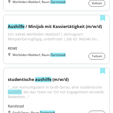
Mörfelden-Walldorf, Raum
Darmstadt
Vollzeit
Aushilfe
 / Minijob mit Kassiertätigkeit (m/w/d)
Ort: 64546 Mörfelden-Walldorf | Vertragsart: 
Minijob/Geringfügig, unbefristet | Job-ID: 966340 Du...
REWE
Mörfelden-Walldorf, Raum
Darmstadt
Teilzeit
studentische 
aushilfe
 (m/w/d)
"...von Konsumgütern in Groß-Gerau, eine studentische 
Aushilfe
, die das Team vor Ort mit Engagement verstärkt. 
Bewerben..."
Randstad
Groß-Gerau, Raum
Darmstadt