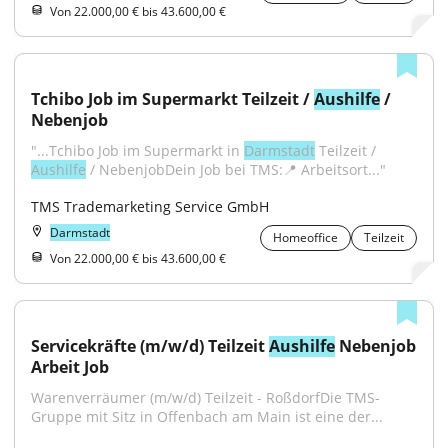
Von 22.000,00 € bis 43.600,00 €
Tchibo Job im Supermarkt Teilzeit / 
Aushilfe
 / 
Nebenjob
"...Tchibo Job im Supermarkt in 
Darmstadt
 Teilzeit / 
Aushilfe
 / NebenjobDein Job bei TMS:📍 Arbeitsort..."
TMS Trademarketing Service GmbH
Darmstadt
Homeoffice
Teilzeit
Von 22.000,00 € bis 43.600,00 €
Servicekräfte (m/w/d) Teilzeit 
Aushilfe
 Nebenjob 
Arbeit Job
Warenverräumer (m/w/d) Teilzeit - RoßdorfDie TMS-
Gruppe mit Sitz in Offenbach am Main ist eine der...