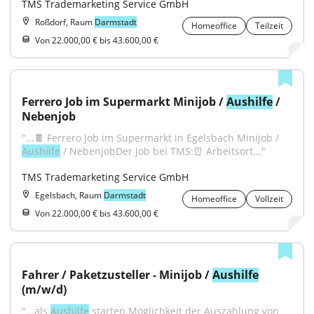
TMS Trademarketing Service GmbH
Roßdorf, Raum
Darmstadt
Homeoffice
Teilzeit
Von 22.000,00 € bis 43.600,00 €
Ferrero Job im Supermarkt Minijob / 
Aushilfe
 / 
Nebenjob
"...🍫 Ferrero Job im Supermarkt in Egelsbach Minijob / 
Aushilfe
 / NebenjobDer Job bei TMS:⏰ Arbeitsort..."
TMS Trademarketing Service GmbH
Egelsbach, Raum
Darmstadt
Homeoffice
Vollzeit
Von 22.000,00 € bis 43.600,00 €
Fahrer / Paketzusteller - Minijob / 
Aushilfe
(m/w/d)
"...als 
Aushilfe
 starten.Möglichkeit der Auszahlung von 