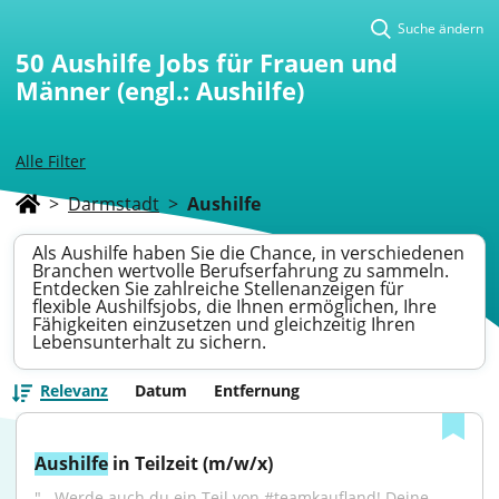
Suche ändern
50
Aushilfe Jobs für Frauen und
Männer (engl.: Aushilfe)
Alle Filter
>
Darmstadt
>
Aushilfe
Als Aushilfe haben Sie die Chance, in verschiedenen
Branchen wertvolle Berufserfahrung zu sammeln.
Entdecken Sie zahlreiche Stellenanzeigen für
flexible Aushilfsjobs, die Ihnen ermöglichen, Ihre
Fähigkeiten einzusetzen und gleichzeitig Ihren
Lebensunterhalt zu sichern.
Relevanz
Datum
Entfernung
Aushilfe
 in Teilzeit (m/w/x)
"...Werde auch du ein Teil von #teamkaufland! Deine 