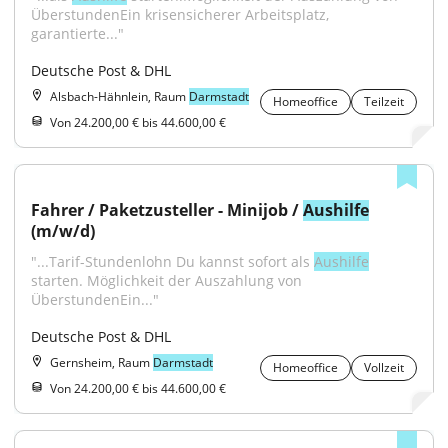
ÜberstundenEin krisensicherer Arbeitsplatz, 
garantierte..."
Deutsche Post & DHL
Alsbach-Hähnlein, Raum
Darmstadt
Homeoffice
Teilzeit
Von 24.200,00 € bis 44.600,00 €
Fahrer / Paketzusteller - Minijob / 
Aushilfe
(m/w/d)
"...Tarif-Stundenlohn Du kannst sofort als 
Aushilfe
starten. Möglichkeit der Auszahlung von 
ÜberstundenEin..."
Deutsche Post & DHL
Gernsheim, Raum
Darmstadt
Homeoffice
Vollzeit
Von 24.200,00 € bis 44.600,00 €