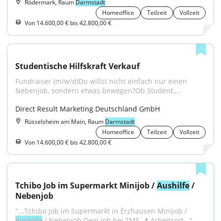
Rödermark, Raum
Darmstadt
Homeoffice
Teilzeit
Vollzeit
Von 14.600,00 € bis 42.800,00 €
Studentische Hilfskraft Verkauf
Fundraiser (m/w/d)Du willst nicht einfach nur einen 
Nebenjob, sondern etwas bewegen?Ob Student,...
Direct Result Marketing Deutschland GmbH
Rüsselsheim am Main, Raum
Darmstadt
Homeoffice
Teilzeit
Vollzeit
Von 14.600,00 € bis 42.800,00 €
Tchibo Job im Supermarkt Minijob / 
Aushilfe
 / 
Nebenjob
"...Tchibo Job im Supermarkt in Erzhausen Minijob / 
Aushilfe
 / Nebenjob Dein Job bei TMS 📍 Arbeitsort..."