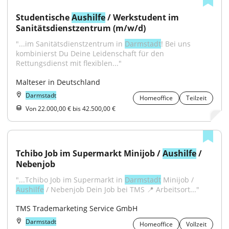
Studentische 
Aushilfe
 / Werkstudent im 
Sanitätsdienstzentrum (m/w/d)
"...im Sanitätsdienstzentrum in 
Darmstadt
! Bei uns 
kombinierst Du Deine Leidenschaft für den 
Rettungsdienst mit flexiblen..."
Malteser in Deutschland
Darmstadt
Homeoffice
Teilzeit
Von 22.000,00 € bis 42.500,00 €
Tchibo Job im Supermarkt Minijob / 
Aushilfe
 / 
Nebenjob
"...Tchibo Job im Supermarkt in 
Darmstadt
 Minijob / 
Aushilfe
 / Nebenjob Dein Job bei TMS 📍 Arbeitsort..."
TMS Trademarketing Service GmbH
Darmstadt
Homeoffice
Vollzeit