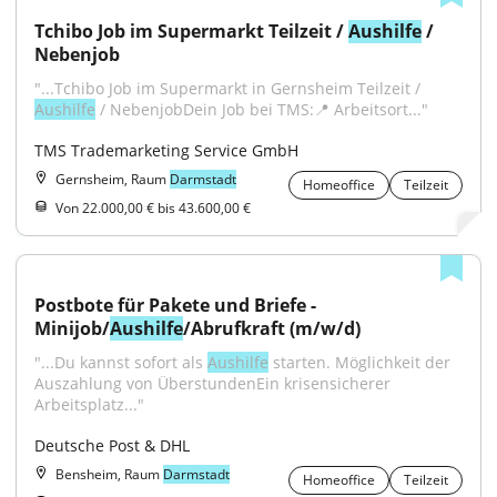
Tchibo Job im Supermarkt Teilzeit / 
Aushilfe
 / 
Nebenjob
"...Tchibo Job im Supermarkt in Gernsheim Teilzeit / 
Aushilfe
 / NebenjobDein Job bei TMS:📍 Arbeitsort..."
TMS Trademarketing Service GmbH
Gernsheim, Raum
Darmstadt
Homeoffice
Teilzeit
Von 22.000,00 € bis 43.600,00 €
Postbote für Pakete und Briefe - 
Minijob/
Aushilfe
/Abrufkraft (m/w/d)
"...Du kannst sofort als 
Aushilfe
 starten. Möglichkeit der 
Auszahlung von ÜberstundenEin krisensicherer 
Arbeitsplatz..."
Deutsche Post & DHL
Bensheim, Raum
Darmstadt
Homeoffice
Teilzeit