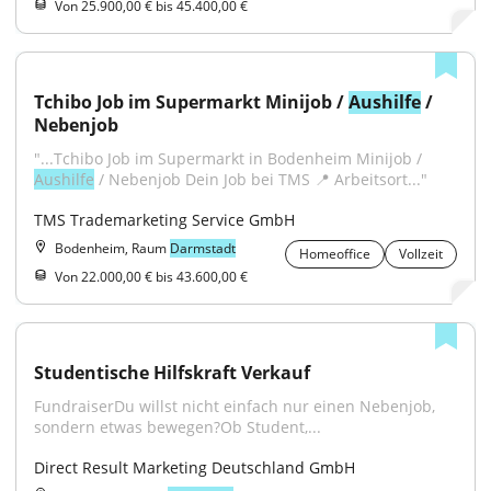
Von 25.900,00 € bis 45.400,00 €
Tchibo Job im Supermarkt Minijob / 
Aushilfe
 / 
Nebenjob
"...Tchibo Job im Supermarkt in Bodenheim Minijob / 
Aushilfe
 / Nebenjob Dein Job bei TMS 📍 Arbeitsort..."
TMS Trademarketing Service GmbH
Bodenheim, Raum
Darmstadt
Homeoffice
Vollzeit
Von 22.000,00 € bis 43.600,00 €
Studentische Hilfskraft Verkauf
FundraiserDu willst nicht einfach nur einen Nebenjob, 
sondern etwas bewegen?Ob Student,...
Direct Result Marketing Deutschland GmbH