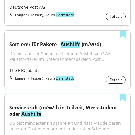
Deutsche Post AG
Langen (Hessen), Raum
Darmstadt
Teilzeit
Sortierer für Pakete - 
Aushilfe
 (m/w/d)
Du bist auf der Suche nach einem Aushilfsjob? Als 
Paketsortierer im Unternehmensbereich Post...
The BIG Jobsite
Langen (Hessen), Raum
Darmstadt
Teilzeit
Servicekraft (m/w/d) in Teilzeit, Werkstudent 
oder 
Aushilfe
Du bist mindestens 18 Jahre alt und hast Freude daran 
unseren Gästen den Abend in der roten Scheune...