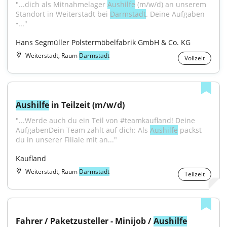
"...dich als Mitnahmelager 
Aushilfe
 (m/w/d) an unserem 
Standort in Weiterstadt bei 
Darmstadt
. Deine Aufgaben 
•..."
Hans Segmüller Polstermöbelfabrik GmbH & Co. KG
Weiterstadt, Raum
Darmstadt
Vollzeit
Aushilfe
 in Teilzeit (m/w/d)
"...Werde auch du ein Teil von #teamkaufland! Deine 
AufgabenDein Team zählt auf dich: Als 
Aushilfe
 packst 
du in unserer Filiale mit an..."
Kaufland
Weiterstadt, Raum
Darmstadt
Teilzeit
Fahrer / Paketzusteller - Minijob / 
Aushilfe