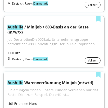
Dreieich, Raum
Darmstadt
Vollzeit
Aushilfe
 / Minijob / 603-Basis an der Kasse 
(m/w/x)
Job DescriptionDie XXXLutz Unternehmensgruppe 
betreibt ber 400 Einrichtungshuser in 14 europischen...
XXXLutz
Dreieich, Raum
Darmstadt
Vollzeit
Aushilfe
 Warenverräumung Minijob (m/w/d)
EinleitungWir finden, unsere Kunden verdienen nur das 
Beste. Dich zum Beispiel. Du erfüllst...
Lidl Erlensee Nord