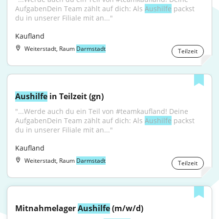
AufgabenDein Team zählt auf dich: Als 
Aushilfe
 packst 
du in unserer Filiale mit an..."
Kaufland
Weiterstadt, Raum
Darmstadt
Teilzeit
Aushilfe
 in Teilzeit (gn)
"...Werde auch du ein Teil von #teamkaufland! Deine 
AufgabenDein Team zählt auf dich: Als 
Aushilfe
 packst 
du in unserer Filiale mit an..."
Kaufland
Weiterstadt, Raum
Darmstadt
Teilzeit
Mitnahmelager 
Aushilfe
 (m/w/d)