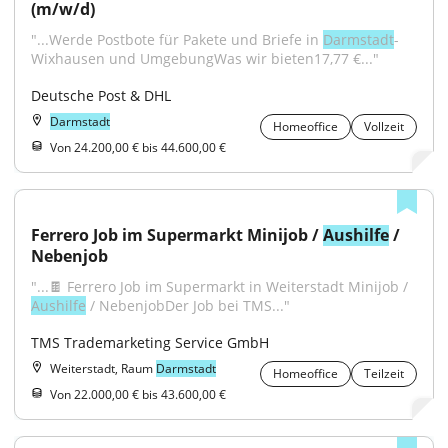
(m/w/d)
"...Werde Postbote für Pakete und Briefe in 
Darmstadt
-
Wixhausen und UmgebungWas wir bieten17,77 €..."
Deutsche Post & DHL
Darmstadt
Homeoffice
Vollzeit
Von 24.200,00 € bis 44.600,00 €
Ferrero Job im Supermarkt Minijob / 
Aushilfe
 / 
Nebenjob
"...🍫 Ferrero Job im Supermarkt in Weiterstadt Minijob / 
Aushilfe
 / NebenjobDer Job bei TMS..."
TMS Trademarketing Service GmbH
Weiterstadt, Raum
Darmstadt
Homeoffice
Teilzeit
Von 22.000,00 € bis 43.600,00 €