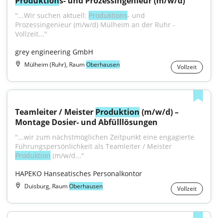
Produktion
s- und Prozessingenieur (m/w/d)
"...Wir suchen aktuell: 
Produktions
- und 
Prozessingenieur (m/w/d) Mülheim an der Ruhr - 
Vollzeit..."
grey engineering GmbH
Mülheim (Ruhr), Raum
Oberhausen
Vollzeit
Teamleiter / Meister 
Produktion
 (m/w/d) – 
Montage Dosier- und Abfülllösungen
"...wir zum nächstmöglichen Zeitpunkt eine engagierte 
Führungspersönlichkeit als Teamleiter / Meister 
Produktion
 (m/w/d..."
HAPEKO Hanseatisches Personalkontor
Duisburg, Raum
Oberhausen
Vollzeit