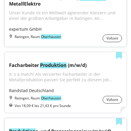
MetallElektro
Unser Kunde ist ein Weltweit agierender Konzern und 
einer der größten Arbeitgeber in Ratingen. An...
expertum GmbH
Ratingen, Raum
Oberhausen
Vollzeit
Facharbeiter 
Produktion
 (m/w/d)
It´s a match! Als versierter Facharbeiter in der 
Metallproduktion passen Sie perfekt zu diesem Job...
Randstad Deutschland
Ratingen, Raum
Oberhausen
Vollzeit
Von 18,09 € bis 21,43 € pro Stunde