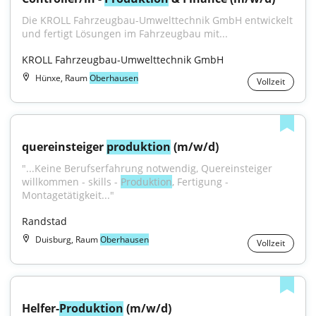
Die KROLL Fahrzeugbau-Umwelttechnik GmbH entwickelt 
und fertigt Lösungen im Fahrzeugbau mit...
KROLL Fahrzeugbau-Umwelttechnik GmbH
Hünxe, Raum
Oberhausen
Vollzeit
quereinsteiger 
produktion
 (m/w/d)
"...Keine Berufserfahrung notwendig, Quereinsteiger 
willkommen - skills - 
Produktion
, Fertigung - 
Montagetätigkeit..."
Randstad
Duisburg, Raum
Oberhausen
Vollzeit
Helfer-
Produktion
 (m/w/d)