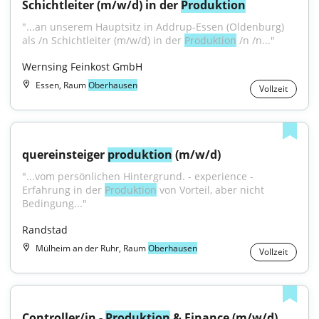
Schichtleiter (m/w/d) in der 
Produktion
"...an unserem Hauptsitz in Addrup-Essen (Oldenburg) 
als /n Schichtleiter (m/w/d) in der 
Produktion
 /n /n..."
Wernsing Feinkost GmbH
Essen, Raum
Oberhausen
Vollzeit
quereinsteiger 
produktion
 (m/w/d)
"...vom persönlichen Hintergrund. - experience - 
Erfahrung in der 
Produktion
 von Vorteil, aber nicht 
Bedingung..."
Randstad
Mülheim an der Ruhr, Raum
Oberhausen
Vollzeit
Controller/in - 
Produktion
 & Finance (m/w/d)