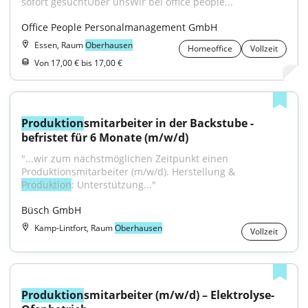
sofort gesuchtÜber unsWir bei office people...
Office People Personalmanagement GmbH
Essen, Raum
Oberhausen
Homeoffice
Vollzeit
Von 17,00 € bis 17,00 €
Produktion
smitarbeiter in der Backstube - 
befristet für 6 Monate (m/w/d)
"...wir zum nächstmöglichen Zeitpunkt einen 
Produktionsmitarbeiter (m/w/d). Herstellung & 
Produktion
: Unterstützung..."
Büsch GmbH
Kamp-Lintfort, Raum
Oberhausen
Vollzeit
Produktion
smitarbeiter (m/w/d) – Elektrolyse-