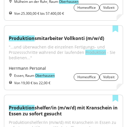
Mülheim an der Ruhr, Raum
Oberhausen
Homeoffice
Vollzeit
Von 25.300,00 € bis 57.400,00 €
Produktion
smitarbeiter Vollkonti (m/w/d)
"...und überwachen die einzelnen Fertigungs- und 
Prozessschritte während der laufenden 
Produktion
 - Sie 
bedienen..."
Herrmann Personal
Essen, Raum
Oberhausen
Homeoffice
Vollzeit
Von 19,00 € bis 22,00 €
Produktion
shelfer/in (m/w/d) mit Kranschein in 
Essen zu sofort gesucht
Produktionshelfer/in (m/w/d) mit Kranschein in Essen zu 