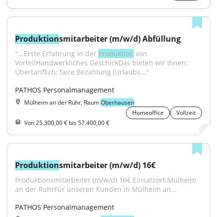
Produktion
smitarbeiter (m/w/d) Abfüllung
"...Erste Erfahrung in der 
Produktion
 von 
VorteilHandwerkliches GeschickDas bieten wir Ihnen: 
Übertariflich: faire Bezahlung (Urlaubs..."
PATHOS Personalmanagement
Mülheim an der Ruhr, Raum
Oberhausen
Homeoffice
Vollzeit
Von 25.300,00 € bis 57.400,00 €
Produktion
smitarbeiter (m/w/d) 16€
Produktionsmitarbeiter (m/w/d) 16€ Einsatzort:Mülheim 
an der RuhrFür unseren Kunden in Mülheim an...
PATHOS Personalmanagement