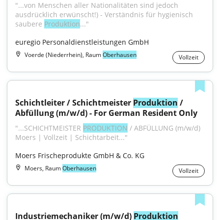
"...von Menschen aller Nationalitäten sind jedoch 
ausdrücklich erwünscht!) - Verständnis für hygienisch 
saubere 
Produktion
..."
euregio Personaldienstleistungen GmbH
Voerde (Niederrhein), Raum
Oberhausen
Vollzeit
Schichtleiter / Schichtmeister 
Produktion
 / 
Abfüllung (m/w/d) - For German Resident Only
"...SCHICHTMEISTER 
PRODUKTION
 / ABFÜLLUNG (m/w/d) 
Moers | Vollzeit | Schichtarbeit..."
Moers Frischeprodukte GmbH & Co. KG
Moers, Raum
Oberhausen
Vollzeit
Industriemechaniker (m/w/d) 
Produktion