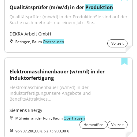
Qualitätsprüfer (m/w/d) in der 
Produktion
Qualitätsprüfer (m/w/d) in der ProduktionSie sind auf der 
Suche nach mehr als nur einem Job - Sie...
DEKRA Arbeit GmbH
Ratingen, Raum
Oberhausen
Vollzeit
Elektromaschinenbauer (w/m/d) in der 
Induktorfertigung
Elektromaschinenbauer (w/m/d) in der 
InduktorfertigungUnsere Angebote und 
BenefitsAttraktives...
Siemens Energy
Mülheim an der Ruhr, Raum
Oberhausen
Homeoffice
Vollzeit
Von 37.200,00 € bis 75.900,00 €