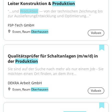
Leiter Konstruktion & 
Produktion
"...und 
Produktion
 — von der technischen Zeichnung bis 
zur AuslieferungEntwicklung und Optimierung..."
FSP-Tech GmbH
Essen, Raum
Oberhausen
Vollzeit
Qualitätsprüfer für Schaltanlagen (m/w/d) in 
der 
Produktion
Sie sind auf der Suche nach mehr als nur einem Job - Sie 
möchten einen Ort finden, an dem Ihre...
DEKRA Arbeit GmbH
Essen, Raum
Oberhausen
Vollzeit