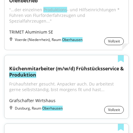
Ofenbetrieb
"...der einzelnen 
Produktions
- und Hilfseinrichtungen * 
Führen von Flurförderfahrzeugen und 
Spezialfahrzeugen..."
TRIMET Aluminium SE
Voerde (Niederrhein), Raum
Oberhausen
Vollzeit
Produktion
Frühaufsteher gesucht. Anpacker auch. Du arbeitest 
gerne selbstständig, bist morgens fit und hast...
Grafschafter Wirtshaus
Duisburg, Raum
Oberhausen
Vollzeit