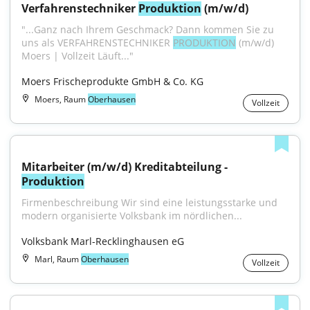
Verfahrenstechniker 
Produktion
 (m/w/d)
"...Ganz nach Ihrem Geschmack? Dann kommen Sie zu 
uns als VERFAHRENSTECHNIKER 
PRODUKTION
 (m/w/d) 
Moers | Vollzeit Läuft..."
Moers Frischeprodukte GmbH & Co. KG
Moers, Raum
Oberhausen
Vollzeit
Mitarbeiter (m/w/d) Kreditabteilung - 
Produktion
Firmenbeschreibung Wir sind eine leistungsstarke und 
modern organisierte Volksbank im nördlichen...
Volksbank Marl-Recklinghausen eG
Marl, Raum
Oberhausen
Vollzeit