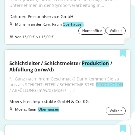
Unternehmen in der Styroporverarbeitung in...
Dahmen Personalservice GmbH
Mülheim an der Ruhr, Raum
Oberhausen
Homeoffice
Vollzeit
Von 15,00 € bis 15,00 €
Schichtleiter / Schichtmeister 
Produktion
 / 
Abfüllung (m/w/d)
"...Ganz nach Ihrem Geschmack? Dann kommen Sie zu 
uns als SCHICHTLEITER / SCHICHTMEISTER 
PRODUKTION
/ ABFÜLLUNG (m/w/d) Moers |..."
Moers Frischeprodukte GmbH & Co. KG
Moers, Raum
Oberhausen
Vollzeit