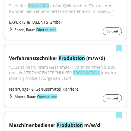
"...Helfer-
Produktion
 (m/w/d)Wir suchen:Für unseren 
Kunden, ein renommiertes Unternehmen in Essen..."
EXPERTS & TALENTS GmbH
Essen, Raum
Oberhausen
Vollzeit
Verfahrenstechniker 
Produktion
 (m/w/d)
"...Ganz nach Ihrem Geschmack? Dann kommen Sie zu 
uns als VERFAHRENSTECHNIKER 
PRODUKTION
 (m/w/d) 
Moers | Vollzeit Aufgaben Läuft..."
Nahrungs- & Genussmittel Karriere
Moers, Raum
Oberhausen
Vollzeit
Maschinenbediener 
Produktion
 m/w/d