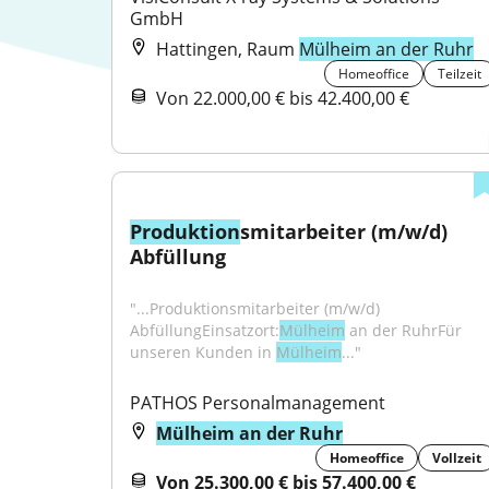
GmbH
Hattingen, Raum
Mülheim an der Ruhr
Homeoffice
Teilzeit
Von 22.000,00 € bis 42.400,00 €
Produktion
smitarbeiter (m/w/d) 
Abfüllung
"...Produktionsmitarbeiter (m/w/d) 
AbfüllungEinsatzort:
Mülheim
 an der RuhrFür 
unseren Kunden in 
Mülheim
..."
PATHOS Personalmanagement
Mülheim an der Ruhr
Homeoffice
Vollzeit
Von 25.300,00 € bis 57.400,00 €