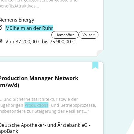
enefitsAttraktives...
Siemens Energy
Mülheim an der Ruhr
Homeoffice
Vollzeit
Von 37.200,00 € bis 75.900,00 €
Production Manager Network 
(m/w/d)
"...und Sicherheitsarchitektur sowie der 
zugehörigen 
Produktions
- und Betriebsprozesse, 
insbesondere zur Steigerung der Resilienz..."
Deutsche Apotheker- und Ärztebank eG - 
apoBank