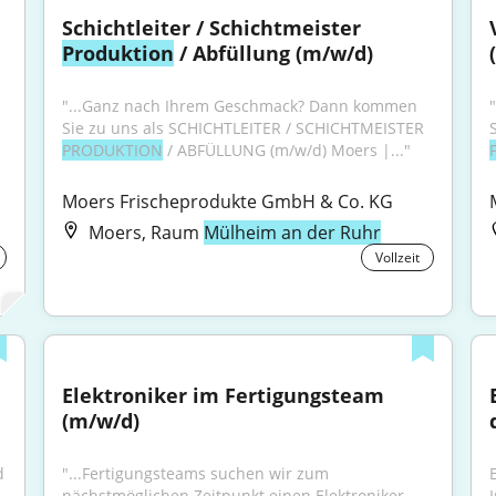
Schichtleiter / Schichtmeister 
Produktion
 / Abfüllung (m/w/d)
"...Ganz nach Ihrem Geschmack? Dann kommen 
Sie zu uns als SCHICHTLEITER / SCHICHTMEISTER 
PRODUKTION
 / ABFÜLLUNG (m/w/d) Moers |..."
Moers Frischeprodukte GmbH & Co. KG
Moers, Raum
Mülheim an der Ruhr
Vollzeit
Elektroniker im Fertigungsteam 
(m/w/d)
 
"...Fertigungsteams suchen wir zum 
nächstmöglichen Zeitpunkt einen Elektroniker 