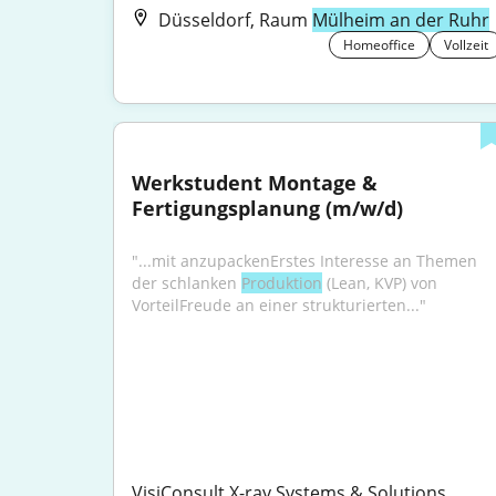
Düsseldorf, Raum
Mülheim an der Ruhr
Homeoffice
Vollzeit
Werkstudent Montage & 
Fertigungsplanung (m/w/d)
"...mit anzupackenErstes Interesse an Themen 
der schlanken 
Produktion
 (Lean, KVP) von 
VorteilFreude an einer strukturierten..."
VisiConsult X-ray Systems & Solutions 