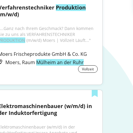
Verfahrenstechniker 
Produktion
(m/w/d)
"...Ganz nach Ihrem Geschmack? Dann kommen 
Sie zu uns als VERFAHRENSTECHNIKER 
PRODUKTION
 (m/w/d) Moers | Vollzeit Läuft..."
Moers Frischeprodukte GmbH & Co. KG
Moers, Raum
Mülheim an der Ruhr
Vollzeit
Elektromaschinenbauer (w/m/d) in 
der Induktorfertigung
Elektromaschinenbauer (w/m/d) in der 
InduktorfertigungUnsere Angebote und 