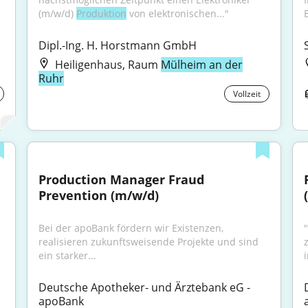
(m/w/d) 
Produktion
 von elektronischen..."
B
Dipl.-Ing. H. Horstmann GmbH
Heiligenhaus, Raum
Mülheim an der
Ruhr
Vollzeit
Production Manager Fraud 
Prevention (m/w/d)
Bei der apoBank fördern wir Existenzen, 
realisieren zukunftsweisende Projekte und sind 
ein starker...
Deutsche Apotheker- und Ärztebank eG - 
apoBank