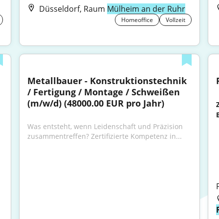
Düsseldorf, Raum
Mülheim an der Ruhr
Homeoffice
Vollzeit
Metallbauer - Konstruktionstechnik 
/ Fertigung / Montage / Schweißen 
(m/w/d) (48000.00 EUR pro Jahr)
Was entsteht, wenn Leidenschaft und Präzision 
zusammentreffen? Zertifizierte Kompetenz in...