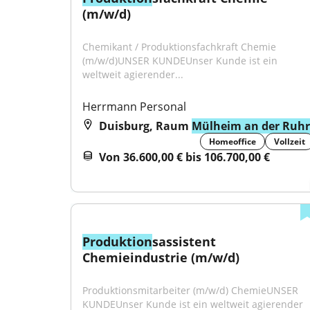
(m/w/d)
Chemikant / Produktionsfachkraft Chemie 
(m/w/d)UNSER KUNDEUnser Kunde ist ein 
weltweit agierender...
Herrmann Personal
Duisburg, Raum
Mülheim an der Ruhr
Homeoffice
Vollzeit
Von 36.600,00 € bis 106.700,00 €
Produktion
sassistent 
Chemieindustrie (m/w/d)
Produktionsmitarbeiter (m/w/d) ChemieUNSER 
KUNDEUnser Kunde ist ein weltweit agierender 