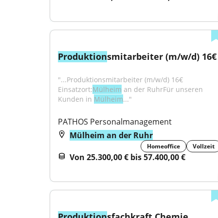
Produktion
smitarbeiter (m/w/d) 16€
"...Produktionsmitarbeiter (m/w/d) 16€ 
Einsatzort:
Mülheim
 an der RuhrFür unseren 
Kunden in 
Mülheim
..."
PATHOS Personalmanagement
Mülheim an der Ruhr
Homeoffice
Vollzeit
Von 25.300,00 € bis 57.400,00 €
Produktion
sfachkraft Chemie 