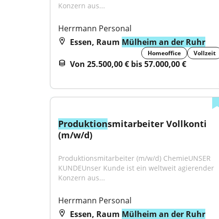
Konzern aus...
Herrmann Personal
Essen, Raum
Mülheim an der Ruhr
Homeoffice
Vollzeit
Von 25.500,00 € bis 57.000,00 €
Produktion
smitarbeiter Vollkonti 
(m/w/d)
Produktionsmitarbeiter (m/w/d) ChemieUNSER 
KUNDEUnser Kunde ist ein weltweit agierender 
Konzern aus...
Herrmann Personal
Essen, Raum
Mülheim an der Ruhr