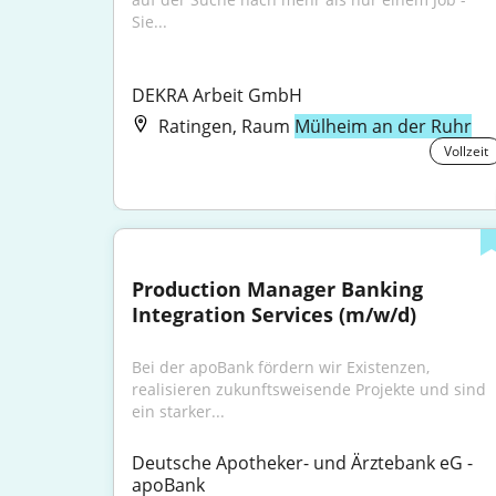
Sie...
DEKRA Arbeit GmbH
Ratingen, Raum
Mülheim an der Ruhr
Vollzeit
Production Manager Banking 
Integration Services (m/w/d)
Bei der apoBank fördern wir Existenzen, 
realisieren zukunftsweisende Projekte und sind 
ein starker...
Deutsche Apotheker- und Ärztebank eG - 
apoBank