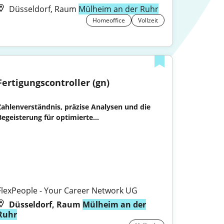
Düsseldorf, Raum
Mülheim an der Ruhr
Homeoffice
Vollzeit
Fertigungscontroller (gn)
Zahlenverständnis, präzise Analysen und die 
Begeisterung für optimierte...

FlexPeople - Your Career Network UG
Düsseldorf, Raum
Mülheim an der
Ruhr