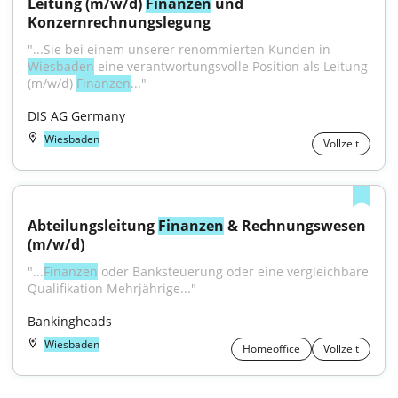
Leitung (m/w/d) 
Finanzen
 und 
Konzernrechnungslegung
"...Sie bei einem unserer renommierten Kunden in 
Wiesbaden
 eine verantwortungsvolle Position als Leitung 
(m/w/d) 
Finanzen
..."
DIS AG Germany
Wiesbaden
Vollzeit
Abteilungsleitung 
Finanzen
 & Rechnungswesen 
(m/w/d)
"...
Finanzen
 oder Banksteuerung oder eine vergleichbare 
Qualifikation Mehrjährige..."
Bankingheads
Wiesbaden
Homeoffice
Vollzeit