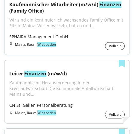
Kaufmännischer Mitarbeiter (m/w/d) 
Finanzen
(Family Office)
Wir sind ein kontinuierlich wachsendes Family Office mit 
Sitz in Mainz. Wir entwickeln, halten und...
SPHAIRA Management GmbH
Mainz, Raum
Wiesbaden
Vollzeit
Leiter 
Finanzen
 (m/w/d)
Kaufmännische Herausforderung in der 
Kreislaufwirtschaft Die Kommunale Abfallwirtschaft 
Mainz und...
CN St. Gallen Personalberatung
Mainz, Raum
Wiesbaden
Vollzeit