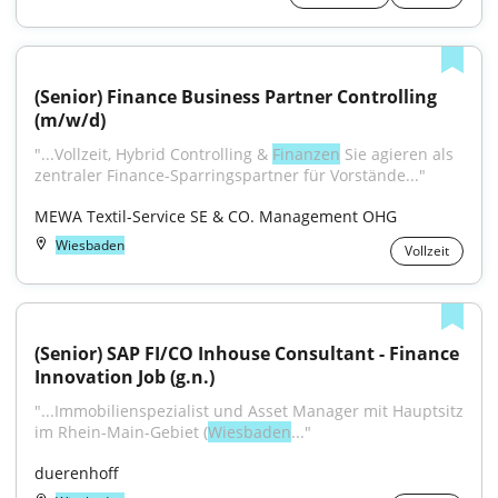
(Senior) Finance Business Partner Controlling 
(m/w/d)
"...Vollzeit, Hybrid Controlling & 
Finanzen
 Sie agieren als 
zentraler Finance-Sparringspartner für Vorstände..."
MEWA Textil-Service SE & CO. Management OHG
Wiesbaden
Vollzeit
(Senior) SAP FI/CO Inhouse Consultant - Finance 
Innovation Job (g.n.)
"...Immobilienspezialist und Asset Manager mit Hauptsitz 
im Rhein-Main-Gebiet (
Wiesbaden
..."
duerenhoff