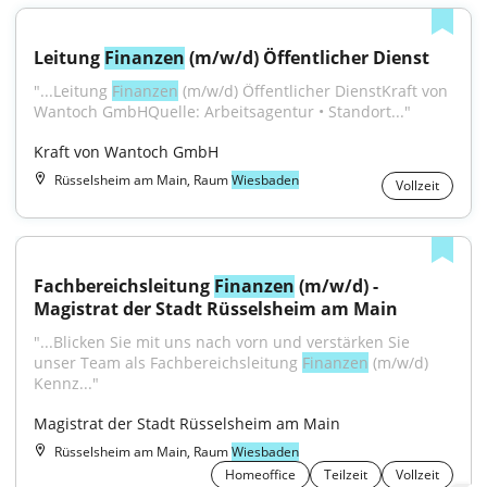
Leitung 
Finanzen
 (m/w/d) Öffentlicher Dienst
"...Leitung 
Finanzen
 (m/w/d) Öffentlicher DienstKraft von 
Wantoch GmbHQuelle: Arbeitsagentur • Standort..."
Kraft von Wantoch GmbH
Rüsselsheim am Main, Raum
Wiesbaden
Vollzeit
Fachbereichsleitung 
Finanzen
 (m/w/d) - 
Magistrat der Stadt Rüsselsheim am Main
"...Blicken Sie mit uns nach vorn und verstärken Sie 
unser Team als Fachbereichsleitung 
Finanzen
 (m/w/d) 
Kennz..."
Magistrat der Stadt Rüsselsheim am Main
Rüsselsheim am Main, Raum
Wiesbaden
Homeoffice
Teilzeit
Vollzeit