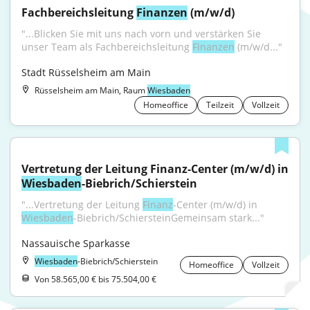
Fachbereichsleitung 
Finanzen
 (m/w/d)
"...Blicken Sie mit uns nach vorn und verstärken Sie 
unser Team als Fachbereichsleitung 
Finanzen
 (m/w/d..."
Stadt Rüsselsheim am Main
Rüsselsheim am Main, Raum
Wiesbaden
Homeoffice
Teilzeit
Vollzeit
Wiesbaden
-Biebrich/Schierstein
"...Vertretung der Leitung 
Finanz
-Center (m/w/d) in 
Wiesbaden
-Biebrich/SchiersteinGemeinsam stark..."
Nassauische Sparkasse
Wiesbaden
-Biebrich/Schierstein
Homeoffice
Vollzeit
Von 58.565,00 € bis 75.504,00 €