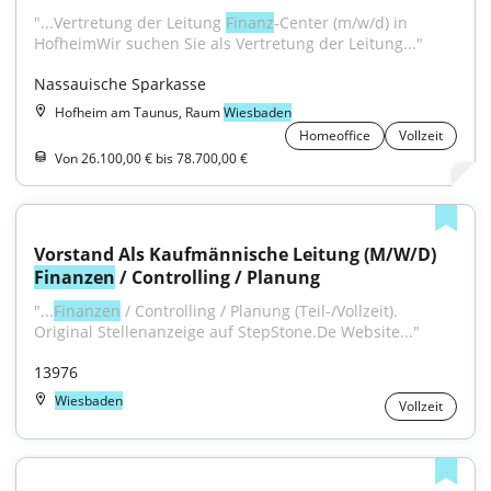
"...Vertretung der Leitung 
Finanz
-Center (m/w/d) in 
HofheimWir suchen Sie als Vertretung der Leitung..."
Nassauische Sparkasse
Hofheim am Taunus, Raum
Wiesbaden
Homeoffice
Vollzeit
Von 26.100,00 € bis 78.700,00 €
Vorstand Als Kaufmännische Leitung (M/W/D) 
Finanzen
 / Controlling / Planung
"...
Finanzen
 / Controlling / Planung (Teil-/Vollzeit). 
Original Stellenanzeige auf StepStone.De Website..."
13976
Wiesbaden
Vollzeit