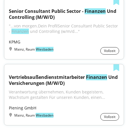
Senior Consultant Public Sector - 
Finanzen
 Und 
Controlling (M/W/D)
"...von morgen.Dein ProfilSenior Consultant Public Sector 
- 
Finanzen
 und Controlling (w/m/d..."
KPMG
Mainz, Raum
Wiesbaden
Vollzeit
Vertriebsaußendienstmitarbeiter 
Finanzen
 Und 
Versicherungen (M/W/D)
Verantwortung übernehmen, Kunden begeistern, 
Wachstum gestalten Für unseren Kunden, einen...
Piening GmbH
Mainz, Raum
Wiesbaden
Vollzeit