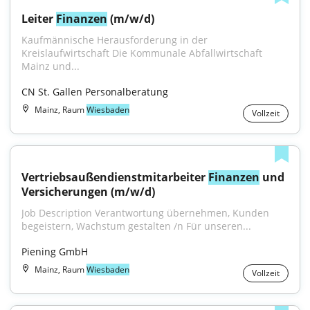
Leiter 
Finanzen
 (m/w/d)
Kaufmännische Herausforderung in der 
Kreislaufwirtschaft Die Kommunale Abfallwirtschaft 
Mainz und...
CN St. Gallen Personalberatung
Mainz, Raum
Wiesbaden
Vollzeit
Vertriebsaußendienstmitarbeiter 
Finanzen
 und 
Versicherungen (m/w/d)
Job Description Verantwortung übernehmen, Kunden 
begeistern, Wachstum gestalten /n Für unseren...
Piening GmbH
Mainz, Raum
Wiesbaden
Vollzeit