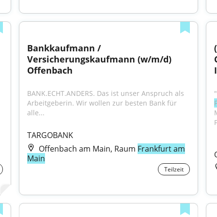
Bankkaufmann / 
Versicherungskaufmann (w/m/d) 
Offenbach
BANK.ECHT.ANDERS. Das ist unser Anspruch als 
Arbeitgeberin. Wir wollen zur besten Bank für 
alle...
TARGOBANK
Offenbach am Main, Raum
Frankfurt am
Main
Teilzeit