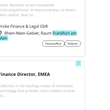
Unser Mandant ist ein innovativer 
Technologieführer im Maschinenbau im Rhein-
Main-Gebiet. Man ist...
Fricke Finance & Legal GbR
Rhein-Main-Gebiet, Raum
Frankfurt am
Main
Homeoffice
Vollzeit
Finance Director, EMEA
ollectors is the leading creator of innovative 
technology that provides value-added services 
or...