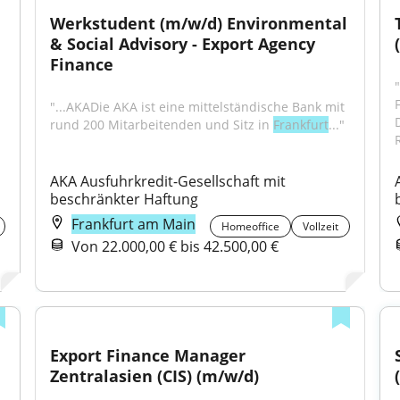
Werkstudent (m/w/d) Environmental 
& Social Advisory - Export Agency 
Finance
"...AKADie AKA ist eine mittelständische Bank mit 
rund 200 Mitarbeitenden und Sitz in 
Frankfurt
..."
AKA Ausfuhrkredit-Gesellschaft mit 
beschränkter Haftung
Frankfurt am Main
Homeoffice
Vollzeit
Von 22.000,00 € bis 42.500,00 €
Export Finance Manager 
Zentralasien (CIS) (m/w/d)