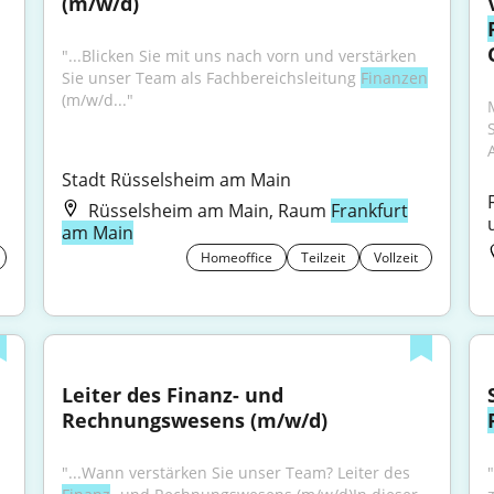
(m/w/d)
"...Blicken Sie mit uns nach vorn und verstärken 
Sie unser Team als Fachbereichsleitung 
Finanzen
(m/w/d..."
A
Stadt Rüsselsheim am Main
Rüsselsheim am Main, Raum
Frankfurt
am Main
Homeoffice
Teilzeit
Vollzeit
Leiter des Finanz- und 
Rechnungswesens (m/w/d)
"...Wann verstärken Sie unser Team? Leiter des 
"