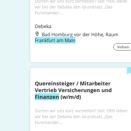
Dürfen wir uns kurz vorstellen? Seit 1905 leben 
wir bei der Debeka den Grundsatz „Das 
Füreinander...
Debeka
Bad Homburg vor der Höhe, Raum
Frankfurt am Main
Vollzeit
Quereinsteiger / Mitarbeiter 
Vertrieb Versicherungen und 
Finanzen
 (w/m/d)
Dürfen wir uns kurz vorstellen? Seit 1905 leben 
wir bei der Debeka den Grundsatz „Das 
Füreinander...