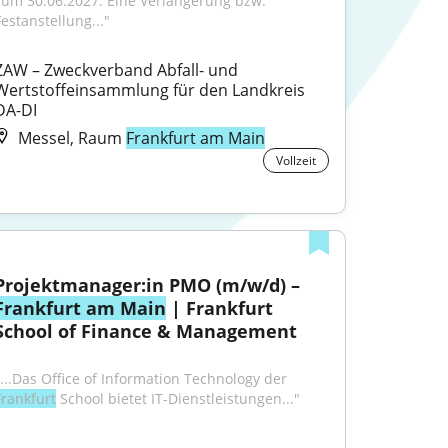
zum 30.06.2027. Eine Verlängerung bzw. 
Festanstellung..."
ZAW – Zweckverband Abfall- und 
Wertstoffeinsammlung für den Landkreis 
DA-DI
Messel, Raum
Frankfurt am Main
Vollzeit
Projektmanager:in PMO (m/w/d) – 
Frankfurt am Main
 | Frankfurt 
School of Finance & Management
"...Das Office of Information Technology der 
Frankfurt
 School bietet IT-Dienstleistungen..."