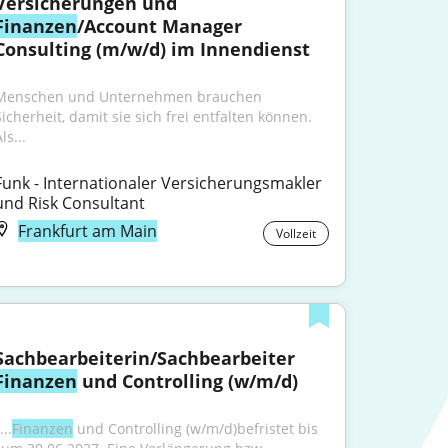
Versicherungen und 
Finanzen
/Account Manager 
Consulting (m/w/d) im Innendienst
Menschen und Unternehmen brauchen 
Sicherheit, damit sie sich frei entfalten können. 
ls...
Funk - Internationaler Versicherungsmakler 
und Risk Consultant
Frankfurt am Main
Vollzeit
Sachbearbeiterin/Sachbearbeiter 
Finanzen
 und Controlling (w/m/d)
...
Finanzen
 und Controlling (w⁠/⁠m⁠/⁠d)befristet bis 