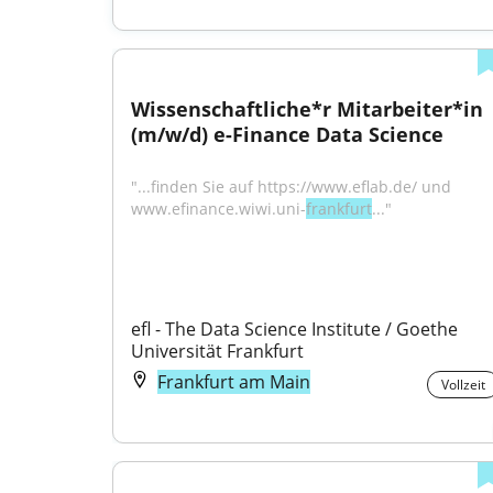
Wissenschaftliche*r Mitarbeiter*in 
(m/w/d) e-Finance Data Science
"...finden Sie auf https://www.eflab.de/ und 
www.efinance.wiwi.uni-
frankfurt
..."
efl - The Data Science Institute / Goethe 
Universität Frankfurt
Frankfurt am Main
Vollzeit