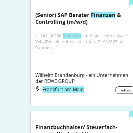
(Senior) SAP Berater 
Finanzen
 & 
Controlling (m/w/d)
"...Ort: 60386 
Frankfurt
 am Main | Vertragsart: 
Voll-/Teilzeit, unbefristet | Job-ID: 966837 Im 
Rahmen..."
Wilhelm Brandenburg - ein Unternehmen 
der REWE GROUP
Frankfurt am Main
Teilzeit
Finanz­buch­halter/ Steuer­fach­