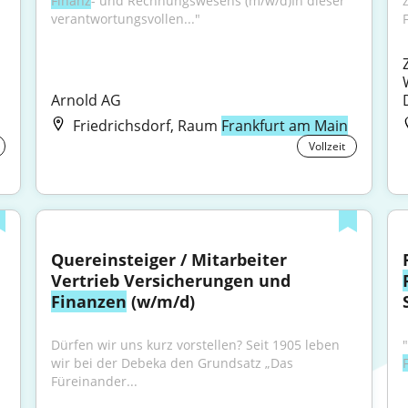
Finanz
- und Rechnungswesens (m/w/d)In dieser 
verantwortungsvollen..."
Arnold AG
Friedrichsdorf, Raum
Frankfurt am Main
Vollzeit
Quereinsteiger / Mitarbeiter 
Vertrieb Versicherungen und 
Finanzen
 (w/m/d)
Dürfen wir uns kurz vorstellen? Seit 1905 leben 
wir bei der Debeka den Grundsatz „Das 
Füreinander...