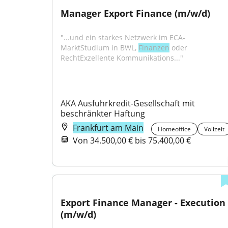
Manager Export Finance (m/w/d)
"...und ein starkes Netzwerk im ECA-
MarktStudium in BWL, 
Finanzen
 oder 
RechtExzellente Kommunikations..."
AKA Ausfuhrkredit-Gesellschaft mit 
beschränkter Haftung
Frankfurt am Main
Homeoffice
Vollzeit
Von 34.500,00 € bis 75.400,00 €
Export Finance Manager - Execution 
(m/w/d)