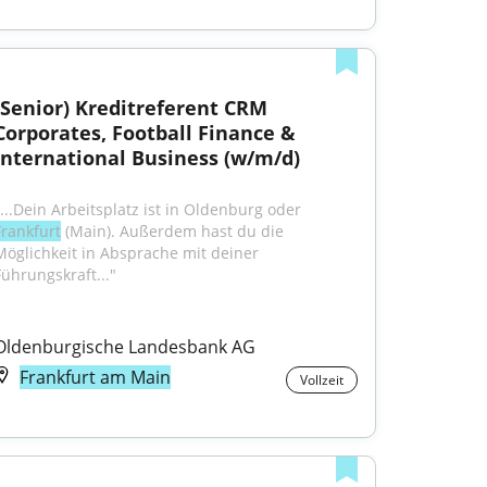
(Senior) Kreditreferent CRM 
Corporates, Football Finance & 
International Business (w/m/d)
"...Dein Arbeitsplatz ist in Oldenburg oder 
Frankfurt
 (Main). Außerdem hast du die 
Möglichkeit in Absprache mit deiner 
Führungskraft..."
Oldenburgische Landesbank AG
Frankfurt am Main
Vollzeit