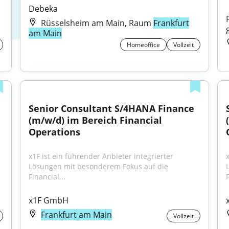
Debeka
Rüsselsheim am Main, Raum
Frankfurt
am Main
Homeoffice
Vollzeit
Senior Consultant S/4HANA Finance 
(m/w/d) im Bereich Financial 
Operations
x1F ist ein führender Anbieter integrierter 
Lösungen mit besonderem Fokus auf die 
Financial...
F
x1F GmbH
Frankfurt am Main
Vollzeit