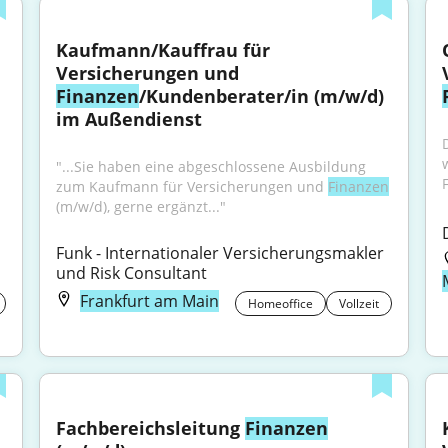
Kaufmann/Kauffrau für 
Versicherungen und 
Finanzen
/Kundenberater/in (m/w/d) 
im Außendienst
"...Sie haben eine abgeschlossene Ausbildung 
zum Kaufmann für Versicherungen und 
Finanzen
(m/w/d), gerne ergänzt..."
Funk - Internationaler Versicherungsmakler 
und Risk Consultant
Frankfurt am Main
Homeoffice
Vollzeit
Fachbereichsleitung 
Finanzen