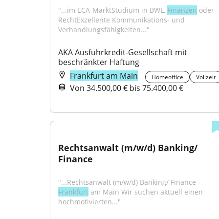
"...im ECA-MarktStudium in BWL, 
Finanzen
 oder 
RechtExzellente Kommunikations- und 
Verhandlungsfähigkeiten..."
AKA Ausfuhrkredit-Gesellschaft mit 
beschränkter Haftung
Frankfurt am Main
Homeoffice
Vollzeit
Von 34.500,00 € bis 75.400,00 €
Rechtsanwalt (m/w/d) Banking/ 
Finance
"...Rechtsanwalt (m/w/d) Banking/ Finance - 
Frankfurt
 am Main Wir suchen aktuell einen 
hochmotivierten..."