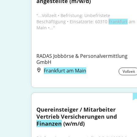
angestellte (m/w/d)
"...Vollzeit • Befristung: Unbefristete 
Beschäftigung • Einsatzorte: 60310 
Frankfurt
 am 
Main •..."
RADAS Jobbörse & Personalvermittlung 
GmbH
Frankfurt am Main
Vollzeit
Quereinsteiger / Mitarbeiter 
Vertrieb Versicherungen und 
Finanzen
 (w/m/d)