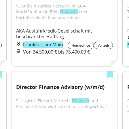
"...und ein starkes Netzwerk im ECA-
MarktStudium in BWL, 
Finanzen
 oder 
RechtExzellente Kommunikations..."
AKA Ausfuhrkredit-Gesellschaft mit 
beschränkter Haftung
Frankfurt am Main
Homeoffice
Vollzeit
Von 34.500,00 € bis 75.400,00 €
Director Finance Advisory (w/m/d)
"...Logistik, Einkauf, Vertrieb, 
Finanzen
 und 
C
Personal. Verantwortlichkeit für strategische..."
f