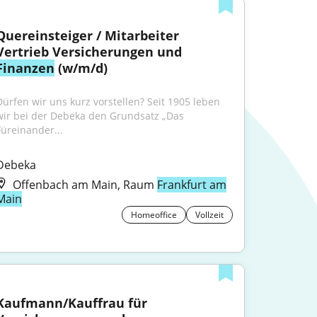
Quereinsteiger / Mitarbeiter 
Vertrieb Versicherungen und 
Finanzen
 (w/m/d)
Dürfen wir uns kurz vorstellen? Seit 1905 leben 
wir bei der Debeka den Grundsatz „Das 
Füreinander...
Debeka
Offenbach am Main, Raum
Frankfurt am
Main
Homeoffice
Vollzeit
Kaufmann/Kauffrau für 