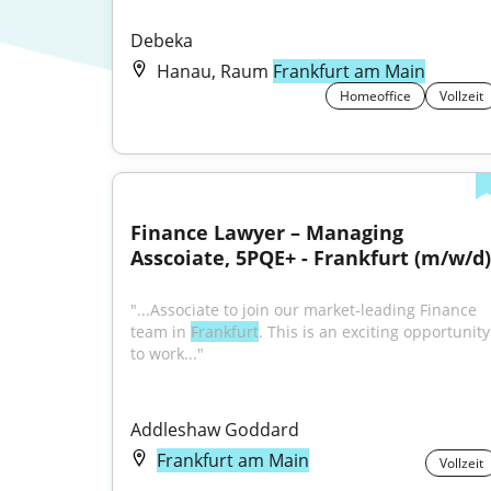
Debeka
Hanau, Raum
Frankfurt am Main
Homeoffice
Vollzeit
Finance Lawyer – Managing 
Asscoiate, 5PQE+ - Frankfurt (m/w/d)
"...Associate to join our market-leading Finance 
team in 
Frankfurt
. This is an exciting opportunity 
to work..."
Addleshaw Goddard
Frankfurt am Main
Vollzeit