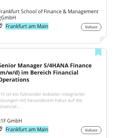
Frankfurt School of Finance & Management 
gGmbH
Frankfurt am Main
Vollzeit
Senior Manager S/4HANA Finance 
(m/w/d) im Bereich Financial 
Operations
x1F ist ein führender Anbieter integrierter 
Lösungen mit besonderem Fokus auf die 
inancial...
x1F GmbH
Frankfurt am Main
Vollzeit