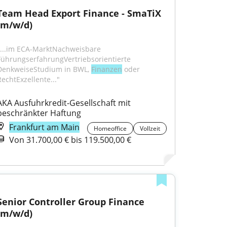
Team Head Export Finance - SmaTiX 
(m/w/d)
"...im ECA-MarktNachweisbare 
FührungserfahrungVertriebsorientierte 
DenkweiseStudium in BWL, 
Finanzen
 oder 
RechtExzellente..."
AKA Ausfuhrkredit-Gesellschaft mit 
beschränkter Haftung
Frankfurt am Main
Homeoffice
Vollzeit
Von 31.700,00 € bis 119.500,00 €
Senior Controller Group Finance 
(m/w/d)