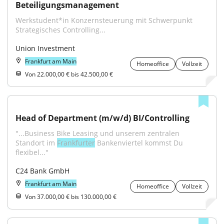
Beteiligungsmanagement
Werkstudent*in Konzernsteuerung mit Schwerpunkt 
Strategisches Controlling...
Union Investment
Frankfurt am Main
Homeoffice
Vollzeit
Von 22.000,00 € bis 42.500,00 €
Head of Department (m/w/d) BI/Controlling
"...Business Bike Leasing und unserem zentralen 
Standort im 
Frankfurter
 Bankenviertel kommst Du 
flexibel..."
C24 Bank GmbH
Frankfurt am Main
Homeoffice
Vollzeit
Von 37.000,00 € bis 130.000,00 €