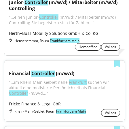
Junior-
Controller
 (m/w/d) / Mitarbeiter (m/w/d) 
Controlling
"...einen Junior-
Controller
 (m/w/d) / Mitarbeiter (m/w/d) 
Controlling Sie begeistern sich für Zahlen..."
Herth+Buss Mobility Solutions GmbH & Co. KG
Heusenstamm, Raum
Frankfurt am Main
Homeoffice
Vollzeit
Financial 
Controller
 (m/w/d)
"...im Rhein-Main-Gebiet nahe 
Frankfurt
 suchen wir 
aktuell eine motivierte Persönlichkeit als Financial 
Controller
 (m/w/d..."
Fricke Finance & Legal GbR
Rhein-Main-Gebiet, Raum
Frankfurt am Main
Vollzeit