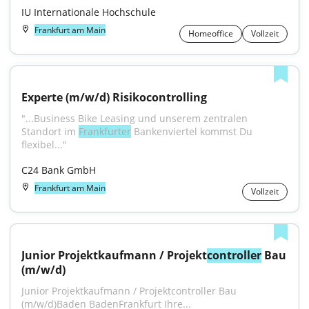
IU Internationale Hochschule
Frankfurt am Main
Homeoffice
Vollzeit
Experte (m/w/d) Risikocontrolling
"...Business Bike Leasing und unserem zentralen 
Standort im 
Frankfurter
 Bankenviertel kommst Du 
flexibel..."
C24 Bank GmbH
Frankfurt am Main
Vollzeit
Junior Projektkaufmann / Projekt
controller
 Bau 
(m/w/d)
Junior Projektkaufmann / Projektcontroller Bau 
(m/w/d)Baden BadenFrankfurt Ihre...