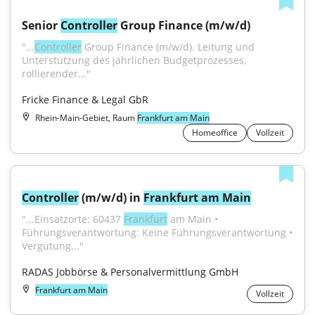
Senior 
Controller
 Group Finance (m/w/d)
"...
Controller
 Group Finance (m/w/d). Leitung und 
Unterstützung des jährlichen Budgetprozesses, 
rollierender..."
Fricke Finance & Legal GbR
Rhein-Main-Gebiet, Raum
Frankfurt am Main
Homeoffice
Vollzeit
Controller
 (m/w/d) in 
Frankfurt am Main
"...Einsatzorte: 60437 
Frankfurt
 am Main • 
Führungsverantwortung: Keine Führungsverantwortung • 
Vergütung..."
RADAS Jobbörse & Personalvermittlung GmbH
Frankfurt am Main
Vollzeit