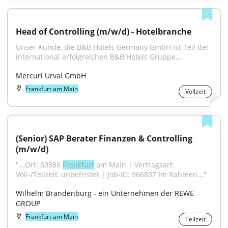
Head of Controlling (m/w/d) - Hotelbranche
Unser Kunde, die B&B Hotels Germany GmbH ist Teil der 
international erfolgreichen B&B Hotels Gruppe...
Mercuri Urval GmbH
Frankfurt am Main
Vollzeit
(Senior) SAP Berater Finanzen & Controlling 
(m/w/d)
"...Ort: 60386 
Frankfurt
 am Main | Vertragsart: 
Voll-/Teilzeit, unbefristet | Job-ID: 966837 Im Rahmen..."
Wilhelm Brandenburg - ein Unternehmen der REWE 
GROUP
Frankfurt am Main
Teilzeit