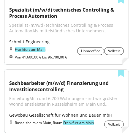
Spezialist (m/w/d) technisches Controlling & 
Process Automation
Spezialist (m/w/d) technisches Controlling & Process 
AutomationAls mittelständisches Unternehmen...
Schmitt Engineering
Frankfurt am Main
Homeoffice
Vollzeit
Von 41.600,00 € bis 96.700,00 €
Sachbearbeiter (m/w/d) Finanzierung und 
Investitionscontrolling
EinleitungMit rund 6.700 Wohnungen sind wir größter 
Wohndienstleister in Rüsselsheim am Main und...
Gewobau Gesellschaft für Wohnen und Bauen mbH
Rüsselsheim am Main, Raum
Frankfurt am Main
Vollzeit