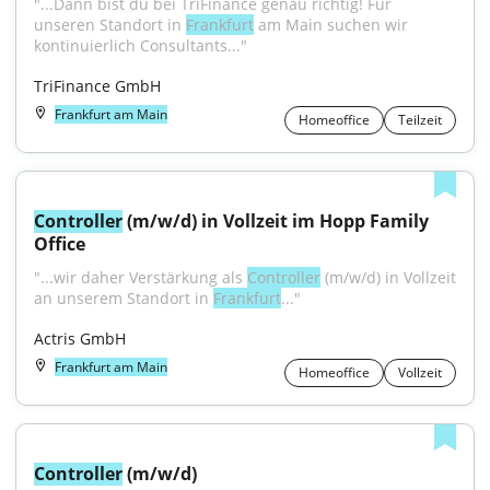
"...Dann bist du bei TriFinance genau richtig! Für 
unseren Standort in 
Frankfurt
 am Main suchen wir 
kontinuierlich Consultants..."
TriFinance GmbH
Frankfurt am Main
Homeoffice
Teilzeit
Controller
 (m/w/d) in Vollzeit im Hopp Family 
Office
"...wir daher Verstärkung als 
Controller
 (m/w/d) in Vollzeit 
an unserem Standort in 
Frankfurt
..."
Actris GmbH
Frankfurt am Main
Homeoffice
Vollzeit
Controller
 (m/w/d)