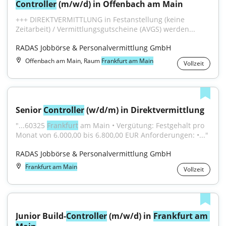
Controller
 (m/w/d) in Offenbach am Main
+++ DIREKTVERMITTLUNG in Festanstellung (keine 
Zeitarbeit) / Vermittlungsgutscheine (AVGS) werden...
RADAS Jobbörse & Personalvermittlung GmbH
Offenbach am Main, Raum
Frankfurt am Main
Vollzeit
Senior 
Controller
 (w/d/m) in Direktvermittlung
"...60325 
Frankfurt
 am Main • Vergütung: Festgehalt pro 
Monat von 6.000,00 bis 6.800,00 EUR Anforderungen: •..."
RADAS Jobbörse & Personalvermittlung GmbH
Frankfurt am Main
Vollzeit
Junior Build-
Controller
 (m/w/d) in 
Frankfurt am 