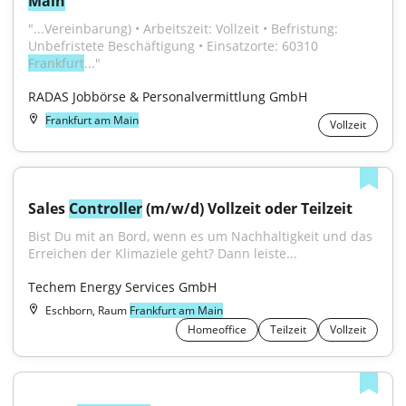
Main
"...Vereinbarung) • Arbeitszeit: Vollzeit • Befristung: 
Unbefristete Beschäftigung • Einsatzorte: 60310 
Frankfurt
..."
RADAS Jobbörse & Personalvermittlung GmbH
Frankfurt am Main
Vollzeit
Sales 
Controller
 (m/w/d) Vollzeit oder Teilzeit
Bist Du mit an Bord, wenn es um Nachhaltigkeit und das 
Erreichen der Klimaziele geht? Dann leiste...
Techem Energy Services GmbH
Eschborn, Raum
Frankfurt am Main
Homeoffice
Teilzeit
Vollzeit