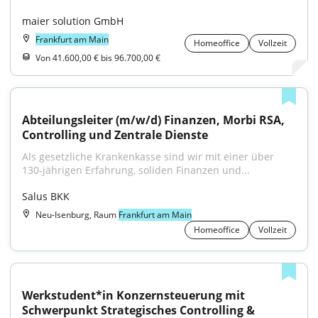
maier solution GmbH
Frankfurt am Main
Homeoffice
Vollzeit
Von 41.600,00 € bis 96.700,00 €
Abteilungsleiter (m/w/d) Finanzen, Morbi RSA, 
Controlling und Zentrale Dienste
Als gesetzliche Krankenkasse sind wir mit einer über 
130-jährigen Erfahrung, soliden Finanzen und...
Salus BKK
Neu-Isenburg, Raum
Frankfurt am Main
Homeoffice
Vollzeit
Werkstudent*in Konzernsteuerung mit 
Schwerpunkt Strategisches Controlling & 