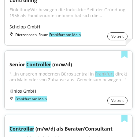
Controlling
EinleitungWir bewegen die Industrie: Seit der Gründung 
1956 als Familienunternehmen hat sich die...
Scholpp GmbH
Dietzenbach, Raum
Frankfurt am Main
Vollzeit
Senior 
Controller
 (m/w/d)
"...in unseren modernen Büros zentral in 
Frankfurt
 direkt 
am Main oder von Zuhause aus. Gemeinsam bewegen..."
Kinios GmbH
Frankfurt am Main
Vollzeit
Controller
 (m/w/d) als Berater/Consultant