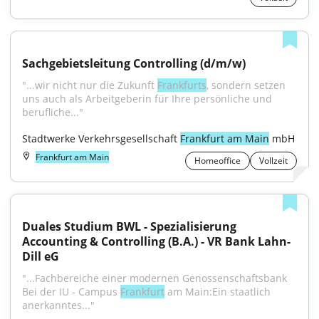
Sachgebietsleitung Controlling (d/m/w)
"...wir nicht nur die Zukunft 
Frankfurts
, sondern setzen 
uns auch als Arbeitgeberin für Ihre persönliche und 
berufliche..."
Stadtwerke Verkehrsgesellschaft 
Frankfurt am Main
 mbH
Frankfurt am Main
Homeoffice
Vollzeit
Duales Studium BWL - Spezialisierung 
Accounting & Controlling (B.A.) - VR Bank Lahn-
Dill eG
"...Fachbereiche einer modernen Genossenschaftsbank 
Bei der IU - Campus 
Frankfurt
 am Main:Ein staatlich 
anerkanntes..."