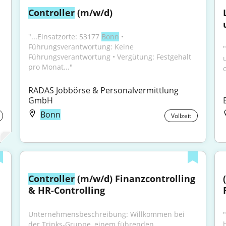
Controller
 (m/w/d)
"...Einsatzorte: 53177 
Bonn
 • 
Führungsverantwortung: Keine 
"
Führungsverantwortung • Vergütung: Festgehalt 
pro Monat..."
o
RADAS Jobbörse & Personalvermittlung 
GmbH
Bonn
Vollzeit
Controller
 (m/w/d) Finanzcontrolling 
& HR-Controlling
Unternehmensbeschreibung: Willkommen bei 
der Trinks-Gruppe, einem führenden...