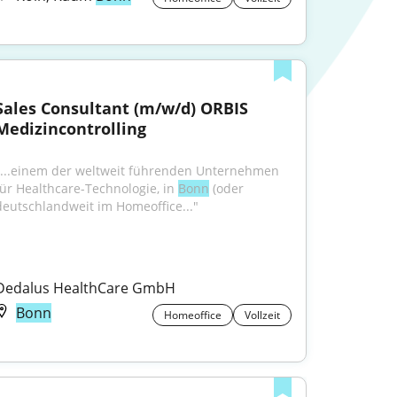
Sales Consultant (m/w/d) ORBIS 
Medizincontrolling
"...einem der weltweit führenden Unternehmen 
für Healthcare-Technologie, in 
Bonn
 (oder 
deutschlandweit im Homeoffice..."
Dedalus HealthCare GmbH
Bonn
Homeoffice
Vollzeit