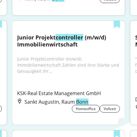
Junior Projekt
controller
 (m/w/d) 
Immobilienwirtschaft
Junior Projektcontroller (m/w/d) 
Immobilienwirtschaft Zahlen sind Ihre Stärke und 
Genauigkeit Ihr...
KSK-Real Estate Management GmbH
Sankt Augustin, Raum
Bonn
Homeoffice
Vollzeit