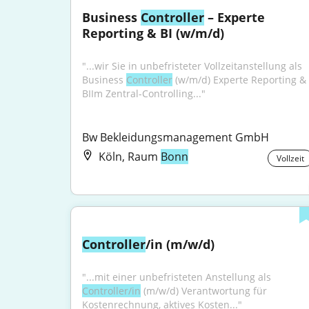
Business 
Controller
 – Experte 
Reporting & BI (w/m/d)
"...wir Sie in unbefristeter Vollzeitanstellung als 
Business 
Controller
 (w/m/d) Experte Reporting & 
BIIm Zentral-Controlling..."
Bw Bekleidungsmanagement GmbH
Köln, Raum
Bonn
Vollzeit
Controller
/in (m/w/d)
"...mit einer unbefristeten Anstellung als 
Controller/in
 (m/w/d) Verantwortung für 
Kostenrechnung, aktives Kosten..."