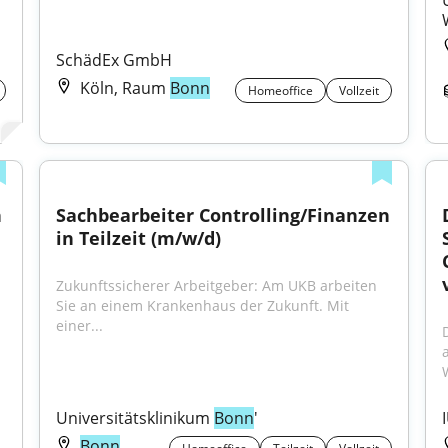
SchädEx GmbH
Köln, Raum
Bonn
Homeoffice
Vollzeit
 
Sachbearbeiter Controlling/Finanzen 
in Teilzeit (m/w/d)
Zukunftssicherer Arbeitgeber: Am UKB arbeiten 
Sie an einem Krankenhaus der Zukunft. Mit 
einer...
Universitätsklinikum 
Bonn
'
Bonn