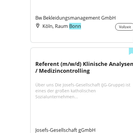
Bw Bekleidungsmanagement GmbH
Köln, Raum
Bonn
Vollzeit
Referent (m/w/d) Klinische Analysen
/ Medizincontrolling
Über uns Die Josefs-Gesellschaft (JG-Gruppe) ist 
eines der großen katholischen 
Sozialunternehmen...
Josefs-Gesellschaft gGmbH