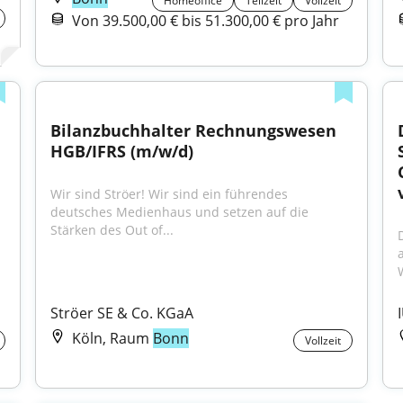
Homeoffice
Teilzeit
Vollzeit
Von 39.500,00 € bis 51.300,00 € pro Jahr
Bilanzbuchhalter Rechnungswesen 
HGB/IFRS (m/w/d)
Wir sind Ströer! Wir sind ein führendes 
deutsches Medienhaus und setzen auf die 
Stärken des Out of...
Ströer SE & Co. KGaA
Köln, Raum
Bonn
Vollzeit