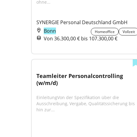
ohne...
SYNERGIE Personal Deutschland GmbH
Bonn
Homeoffice
Vollzeit
Von 36.300,00 € bis 107.300,00 €
Teamleiter Personalcontrolling 
(w/m/d)
EinleitungVon der Spezifikation über die 
Ausschreibung, Vergabe, Qualitätssicherung bis 
hin zur...