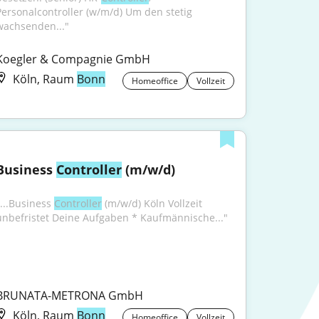
Personalcontroller (w/m/d) Um den stetig 
wachsenden..."
Koegler & Compagnie GmbH
Köln, Raum
Bonn
Homeoffice
Vollzeit
Business 
Controller
 (m/w/d)
...Business 
Controller
 (m/w/d) Köln Vollzeit 
unbefristet Deine Aufgaben * Kaufmännische..."
BRUNATA-METRONA GmbH
Köln, Raum
Bonn
Homeoffice
Vollzeit