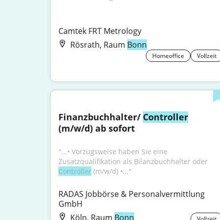
Camtek FRT Metrology
Rösrath, Raum
Bonn
Homeoffice
Vollzeit
Finanzbuchhalter/ 
Controller
(m/w/d) ab sofort
"...• Vorzugsweise haben Sie eine 
Zusatzqualifikation als Bilanzbuchhalter oder 
Controller
 (m/w/d) •..."
RADAS Jobbörse & Personalvermittlung 
GmbH
Köln, Raum
Bonn
Vollzeit