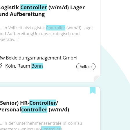
Logistik 
Controller
 (w/m/d) Lager 
und Aufbereitung
...in Vollzeit als:Logistik 
Controller
 (w/m/d) Lager 
und AufbereitungUm uns strategisch und 
perativ..."
Bw Bekleidungsmanagement GmbH
Köln, Raum
Bonn
Vollzeit
(Senior) HR-
Controller
/ 
Personal
controller
 (w/m/d)
"...in der Unternehmenszentrale in Köln zu 
besetzen: (Senior) HR-
Controller
/ 