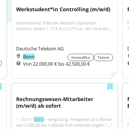
Werkstudent*in Controlling (m/w/d)
International Telecom Network Operation 
Services GmbH | I.T.E.N.O.S.IT’s us. Wir sind ein...
Deutsche Telekom AG
Bonn
Homeoffice
Teilzeit
Von 22.000,00 € bis 42.500,00 €
Rechnungswesen-Mitarbeiter 
(m/w/d) ab sofort
"...53117 
Bonn
 • Vergütung: Festgehalt pro Monat 
"
von 3.200,00 bis 3.800,00 EUR Anforderungen: •..."