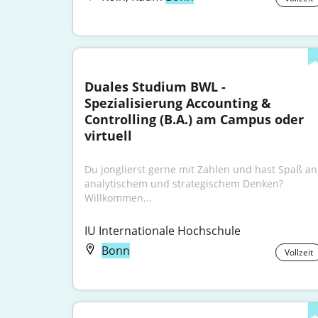
Duales Studium BWL - 
Spezialisierung Accounting & 
Controlling (B.A.) am Campus oder 
virtuell
Du jonglierst gerne mit Zahlen und hast Spaß an 
analytischem und strategischem Denken? 
Willkommen...
IU Internationale Hochschule
Bonn
Vollzeit