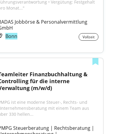
Führungsverantwortung • Vergütung: Festgehalt 
pro Monat..."
RADAS Jobbörse & Personalvermittlung 
GmbH
Bonn
Vollzeit
Teamleiter Finanzbuchhaltung & 
Controlling für die interne 
Verwaltung (m/w/d)
PMPG ist eine moderne Steuer-, Rechts- und 
Unternehmensberatung mit einem Team aus 
über 330 hellen...
PMPG Steuerberatung | Rechtsberatung | 