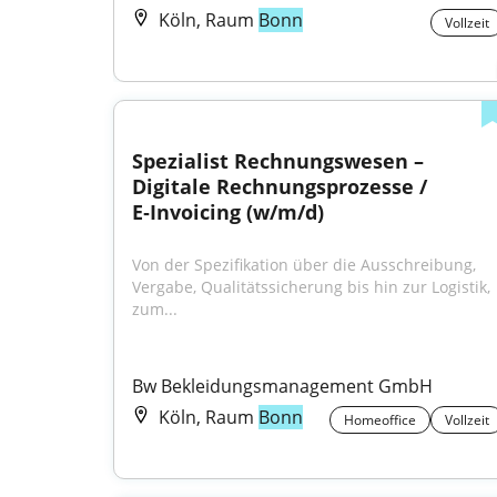
Köln, Raum
Bonn
Vollzeit
Spezialist Rechnungswesen – 
Digitale Rechnungsprozesse / 
E‑Invoicing (w/m/d)
Von der Spezifikation über die Ausschreibung, 
Vergabe, Qualitätssicherung bis hin zur Logistik, 
zum...
Bw Bekleidungsmanagement GmbH
Köln, Raum
Bonn
Homeoffice
Vollzeit