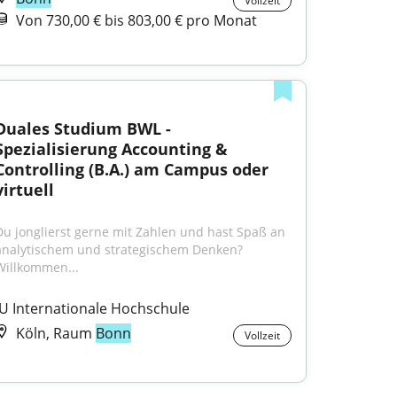
Vollzeit
Von 730,00 € bis 803,00 € pro Monat
Duales Studium BWL - 
Spezialisierung Accounting & 
Controlling (B.A.) am Campus oder 
virtuell
Du jonglierst gerne mit Zahlen und hast Spaß an 
analytischem und strategischem Denken? 
Willkommen...
IU Internationale Hochschule
Köln, Raum
Bonn
Vollzeit