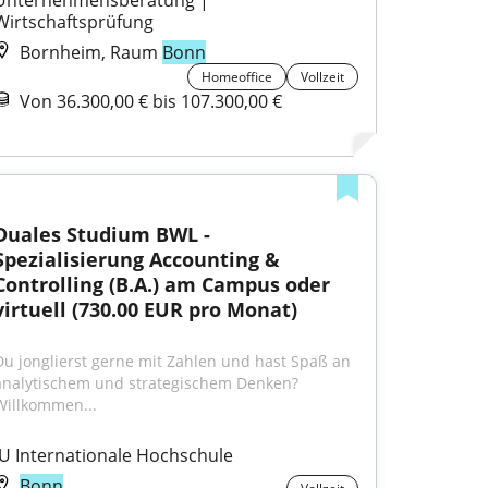
Unternehmensberatung | 
Wirtschaftsprüfung
Bornheim, Raum
Bonn
Homeoffice
Vollzeit
Von 36.300,00 € bis 107.300,00 €
Duales Studium BWL - 
Spezialisierung Accounting & 
Controlling (B.A.) am Campus oder 
virtuell (730.00 EUR pro Monat)
Du jonglierst gerne mit Zahlen und hast Spaß an 
analytischem und strategischem Denken? 
Willkommen...
IU Internationale Hochschule
Bonn