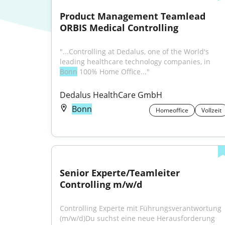
Product Management Teamlead 
ORBIS Medical Controlling
"...Controlling at Dedalus, one of the World's 
leading healthcare technology companies, in 
Bonn
 100% Home Office..."
Dedalus HealthCare GmbH
Bonn
Homeoffice
Vollzeit
Senior Experte/Teamleiter 
Controlling m/w/d
Controlling Experte mit Führungsverantwortung 
(m/w/d)Du suchst eine neue Herausforderung 