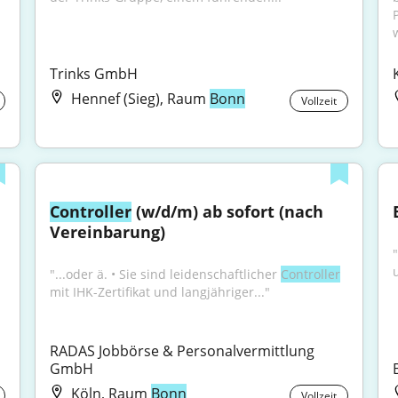
Trinks GmbH
Hennef (Sieg), Raum
Bonn
Vollzeit
Controller
 (w/d/m) ab sofort (nach 
Vereinbarung)
"
"...oder ä. • Sie sind leidenschaftlicher 
Controller
mit IHK-Zertifikat und langjähriger..."
RADAS Jobbörse & Personalvermittlung 
GmbH
Köln, Raum
Bonn
Vollzeit