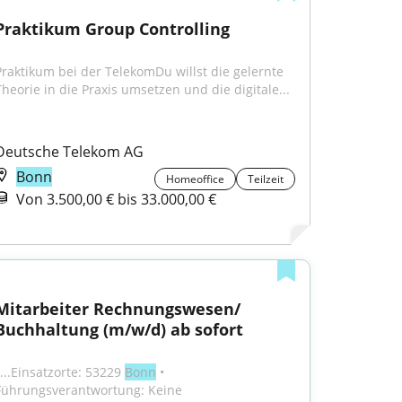
Praktikum Group Controlling
Praktikum bei der TelekomDu willst die gelernte 
Theorie in die Praxis umsetzen und die digitale...
Deutsche Telekom AG
Bonn
Homeoffice
Teilzeit
Von 3.500,00 € bis 33.000,00 €
Mitarbeiter Rechnungswesen/ 
Buchhaltung (m/w/d) ab sofort
...Einsatzorte: 53229 
Bonn
 • 
Führungsverantwortung: Keine 