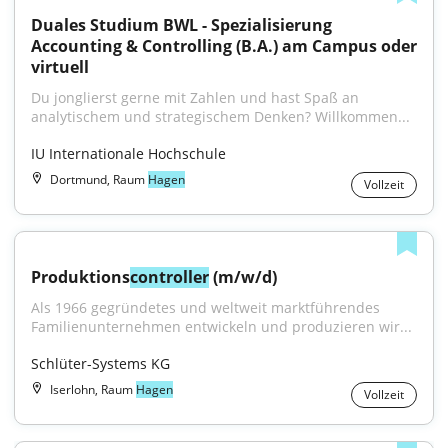
Duales Studium BWL - Spezialisierung 
Accounting & Controlling (B.A.) am Campus oder 
virtuell
Du jonglierst gerne mit Zahlen und hast Spaß an 
analytischem und strategischem Denken? Willkommen...
IU Internationale Hochschule
Dortmund, Raum
Hagen
Vollzeit
Produktions
controller
 (m/w/d)
Als 1966 gegründetes und weltweit marktführendes 
Familienunternehmen entwickeln und produzieren wir...
Schlüter-Systems KG
Iserlohn, Raum
Hagen
Vollzeit