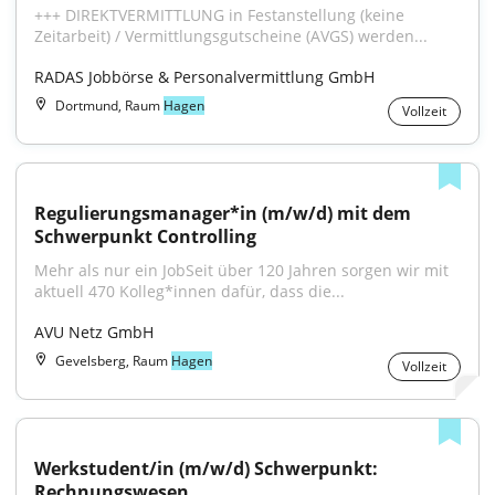
+++ DIREKTVERMITTLUNG in Festanstellung (keine 
Zeitarbeit) / Vermittlungsgutscheine (AVGS) werden...
RADAS Jobbörse & Personalvermittlung GmbH
Dortmund, Raum
Hagen
Vollzeit
Regulierungsmanager*in (m/w/d) mit dem 
Schwerpunkt Controlling
Mehr als nur ein JobSeit über 120 Jahren sorgen wir mit 
aktuell 470 Kolleg*innen dafür, dass die...
AVU Netz GmbH
Gevelsberg, Raum
Hagen
Vollzeit
Werkstudent/in (m/w/d) Schwerpunkt: 
Rechnungswesen