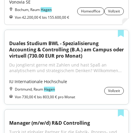
Vonovia SE
Bochum, Raum
Hagen
Homeoffice
Vollzeit
Von 42.200,00 € bis 155.600,00 €
Duales Studium BWL - Spezialisierung 
Accounting & Controlling (B.A.) am Campus oder 
virtuell (730.00 EUR pro Monat)
Du jonglierst gerne mit Zahlen und hast Spaß an 
analytischem und strategischem Denken? Willkommen...
IU Internationale Hochschule
Dortmund, Raum
Hagen
Vollzeit
Von 730,00 € bis 803,00 € pro Monat
Manager (m/w/d) R&D Controlling
Turck ist globaler Partner für die Fabrik-, Prozess- und 