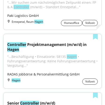
"...Wir suchen zum nächstmöglichen Zeitpunkt einen: FP 
& A 
Controller
 (m/w/d) – Standort Ennepetal..."
Paki Logistics GmbH
Ennepetal, Raum
Hagen
Homeoffice
Vollzeit
Controller
 Projektmanagement (m/w/d) in 
Hagen
"...Beschäftigung • Einsatzorte: 58135 
Hagen
 • 
Führungsverantwortung: Keine Führungsverantwortung • 
Vergütung..."
RADAS Jobbörse & Personalvermittlung GmbH
Hagen
Vollzeit
Senior 
Controller
 (m/w/d)