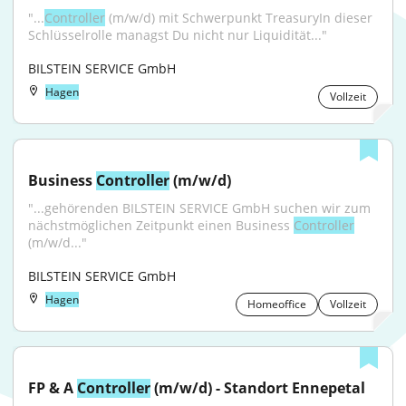
"...
Controller
 (m/w/d) mit Schwerpunkt TreasuryIn dieser 
Schlüsselrolle managst Du nicht nur Liquidität..."
BILSTEIN SERVICE GmbH
Hagen
Vollzeit
Business 
Controller
 (m/w/d)
"...gehörenden BILSTEIN SERVICE GmbH suchen wir zum 
nächstmöglichen Zeitpunkt einen Business 
Controller
(m/w/d..."
BILSTEIN SERVICE GmbH
Hagen
Homeoffice
Vollzeit
FP & A 
Controller
 (m/w/d) - Standort Ennepetal