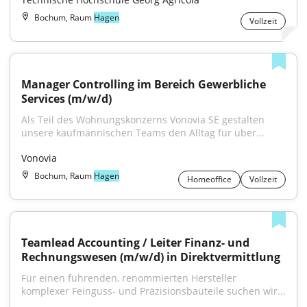
Bochum, Raum
Hagen
Vollzeit
Manager Controlling im Bereich Gewerbliche 
Services (m/w/d)
Als Teil des Wohnungskonzerns Vonovia SE gestalten 
unsere kaufmännischen Teams den Alltag für über...
Vonovia
Bochum, Raum
Hagen
Homeoffice
Vollzeit
Teamlead Accounting / Leiter Finanz- und 
Rechnungswesen (m/w/d) in Direktvermittlung
Für einen führenden, renommierten Hersteller 
komplexer Feinguss- und Präzisionsbauteile suchen wir...