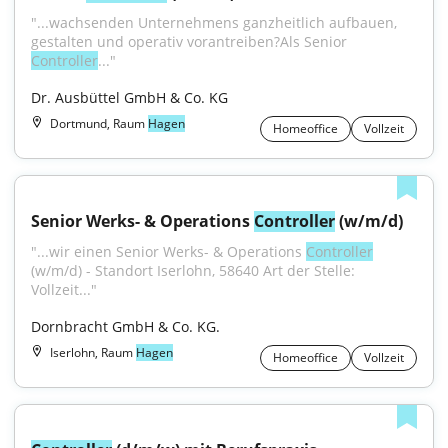
"...wachsenden Unternehmens ganzheitlich aufbauen, 
gestalten und operativ vorantreiben?Als Senior 
Controller
..."
Dr. Ausbüttel GmbH & Co. KG
Dortmund, Raum
Hagen
Homeoffice
Vollzeit
Senior Werks- & Operations 
Controller
 (w/m/d)
"...wir einen Senior Werks- & Operations 
Controller
(w/m/d) - Standort Iserlohn, 58640 Art der Stelle: 
Vollzeit..."
Dornbracht GmbH & Co. KG.
Iserlohn, Raum
Hagen
Homeoffice
Vollzeit