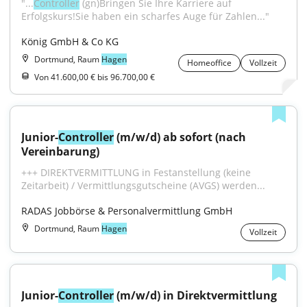
"...
Controller
 (gn)Bringen Sie Ihre Karriere auf 
Erfolgskurs!Sie haben ein scharfes Auge für Zahlen..."
König GmbH & Co KG
Dortmund, Raum
Hagen
Homeoffice
Vollzeit
Von 41.600,00 € bis 96.700,00 €
Junior-
Controller
 (m/w/d) ab sofort (nach 
Vereinbarung)
+++ DIREKTVERMITTLUNG in Festanstellung (keine 
Zeitarbeit) / Vermittlungsgutscheine (AVGS) werden...
RADAS Jobbörse & Personalvermittlung GmbH
Dortmund, Raum
Hagen
Vollzeit
Junior-
Controller
 (m/w/d) in Direktvermittlung