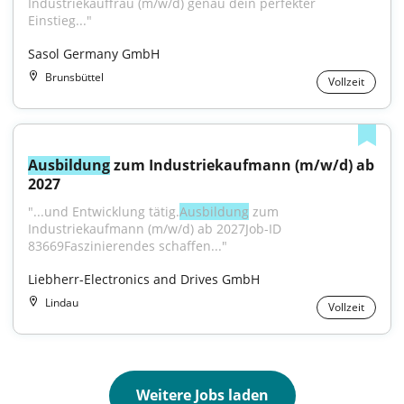
Industriekauffrau (m/w/d) genau dein perfekter 
Einstieg..."
Sasol Germany GmbH
Brunsbüttel
Vollzeit
Ausbildung
 zum Industriekaufmann (m/w/d) ab 
2027
"...und Entwicklung tätig.
Ausbildung
 zum 
Industriekaufmann (m/w/d) ab 2027Job-ID 
83669Faszinierendes schaffen..."
Liebherr-Electronics and Drives GmbH
Lindau
Vollzeit
Weitere Jobs laden