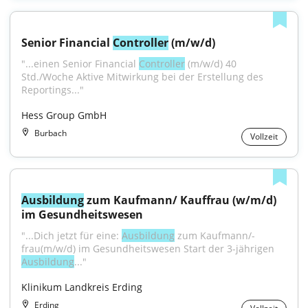
Senior Financial 
Controller
 (m/w/d)
"...einen Senior Financial 
Controller
 (m/w/d) 40 
Std./Woche Aktive Mitwirkung bei der Erstellung des 
Reportings..."
Hess Group GmbH
Burbach
Vollzeit
Ausbildung
 zum Kaufmann/ Kauffrau (w/m/d) 
im Gesundheitswesen
"...Dich jetzt für eine: 
Ausbildung
 zum Kaufmann/-
frau(m/w/d) im Gesundheitswesen Start der 3-jährigen 
Ausbildung
..."
Klinikum Landkreis Erding
Erding