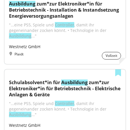
Ausbildung
 zum*zur Elektroniker*in für 
Betriebstechnik - Installation & Instandsetzung 
Energieversorgungsanlagen
"...eine PS5, Spiele und 
Controller
, damit ihr 
gegeneinander zocken könnt. • Technologie in der 
Ausbildung
..."
Westnetz GmbH
Plaidt
Vollzeit
Schulabsolvent*in für 
Ausbildung
 zum*zur 
Elektroniker*in für Betriebstechnik - Elektrische 
Anlagen & Geräte
"...eine PS5, Spiele und 
Controller
, damit ihr 
gegeneinander zocken könnt. • Technologie in der 
Ausbildung
..."
Westnetz GmbH