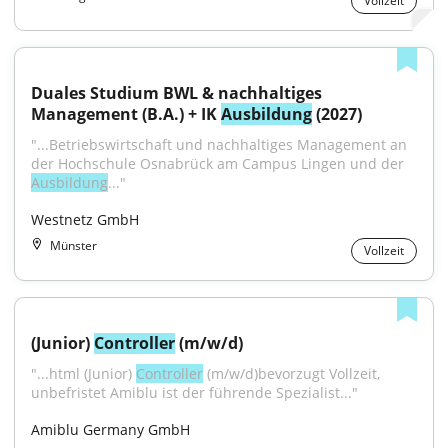
Vollzeit
Duales Studium BWL & nachhaltiges 
Management (B.A.) + IK 
Ausbildung
 (2027)
"...Betriebswirtschaft und nachhaltiges Management an 
der Hochschule Osnabrück am Campus Lingen und der 
Ausbildung
..."
Westnetz GmbH
Münster
Vollzeit
(Junior) 
Controller
 (m/w/d)
"...html (Junior) 
Controller
 (m/w/d)bevorzugt Vollzeit, 
unbefristet Amiblu ist der führende Spezialist..."
Amiblu Germany GmbH