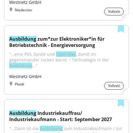
Westnetz GmbH
Niederzier
Vollzeit
Ausbildung
 zum*zur Elektroniker*in für 
Betriebstechnik - Energieversorgung
"...eine PS5, Spiele und 
Controller
, damit ihr 
gegeneinander zocken könnt. • Technologie in der 
Ausbildung
..."
Westnetz GmbH
Plaidt
Vollzeit
Ausbildung
 Industriekauffrau/ 
Industriekaufmann - Start: September 2027
"...Dann ist die 
Ausbildung
 zum Industriekaufmann / zur 