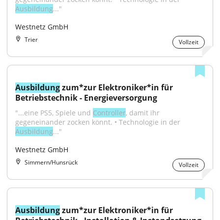
Ausbildung
..."
Westnetz GmbH
Trier
Vollzeit
Ausbildung
 zum*zur Elektroniker*in für 
Betriebstechnik - Energieversorgung
"...eine PS5, Spiele und 
Controller
, damit ihr 
gegeneinander zocken könnt. • Technologie in der 
Ausbildung
..."
Westnetz GmbH
Simmern/Hunsrück
Vollzeit
Ausbildung
 zum*zur Elektroniker*in für 