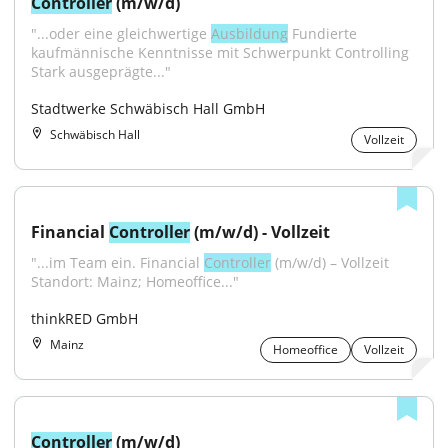
Controller
 (m/w/d)
"...oder eine gleichwertige 
Ausbildung
 Fundierte 
kaufmännische Kenntnisse mit Schwerpunkt Controlling 
Stark ausgeprägte..."
Stadtwerke Schwäbisch Hall GmbH
Schwäbisch Hall
Vollzeit
Financial 
Controller
 (m/w/d) - Vollzeit
"...im Team ein. Financial 
Controller
 (m/w/d) – Vollzeit 
Standort: Mainz; Homeoffice..."
thinkRED GmbH
Mainz
Homeoffice
Vollzeit
Controller
 (m/w/d)