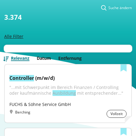
Suche ändern
3.374
Alle Filter
Relevanz
Datum
Entfernung
Controller
 (m/w/d)
"...mit Schwerpunkt im Bereich Finanzen / Controlling 
oder kaufmännische 
Ausbildung
 mit entsprechender..."
FUCHS & Söhne Service GmbH
Berching
Vollzeit