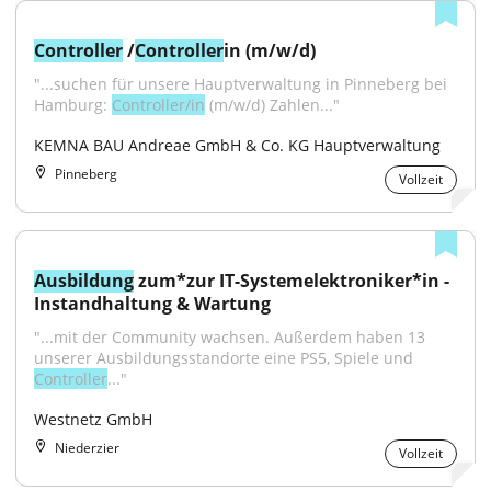
Controller
 /
Controller
in (m/w/d)
"...suchen für unsere Hauptverwaltung in Pinneberg bei 
Hamburg: 
Controller/in
 (m/w/d) Zahlen..."
KEMNA BAU Andreae GmbH & Co. KG Hauptverwaltung
Pinneberg
Vollzeit
Ausbildung
 zum*zur IT-Systemelektroniker*in - 
Instandhaltung & Wartung
"...mit der Community wachsen. Außerdem haben 13 
unserer Ausbildungsstandorte eine PS5, Spiele und 
Controller
..."
Westnetz GmbH
Niederzier
Vollzeit