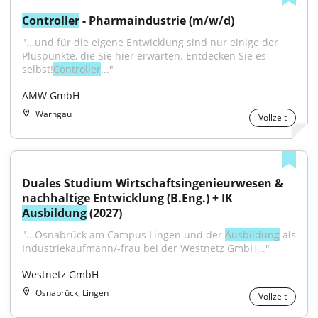
Controller
 - Pharmaindustrie (m/w/d)
"...und für die eigene Entwicklung sind nur einige der 
Pluspunkte, die Sie hier erwarten. Entdecken Sie es 
selbst!
Controller
..."
AMW GmbH
Warngau
Vollzeit
Duales Studium Wirtschaftsingenieurwesen & 
nachhaltige Entwicklung (B.Eng.) + IK 
Ausbildung
 (2027)
"...Osnabrück am Campus Lingen und der 
Ausbildung
 als 
Industriekaufmann/-frau bei der Westnetz GmbH..."
Westnetz GmbH
Osnabrück, Lingen
Vollzeit