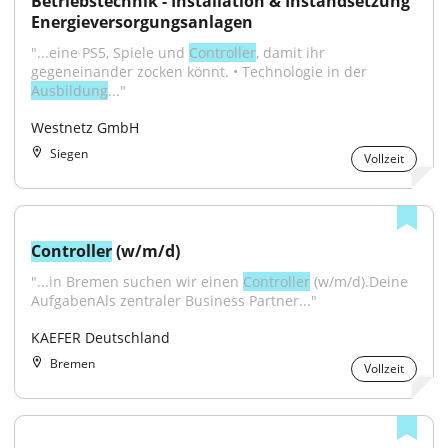
Betriebstechnik - Installation & Instandsetzung 
Energieversorgungsanlagen
"...eine PS5, Spiele und 
Controller
, damit ihr 
gegeneinander zocken könnt. • Technologie in der 
Ausbildung
..."
Westnetz GmbH
Siegen
Vollzeit
Controller
 (w/m/d)
"...in Bremen suchen wir einen 
Controller
 (w/m/d).Deine 
AufgabenAls zentraler Business Partner..."
KAEFER Deutschland
Bremen
Vollzeit