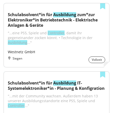
Schulabsolvent*in für 
Ausbildung
 zum*zur 
Elektroniker*in Betriebstechnik - Elektrische 
Anlagen & Geräte
"...eine PS5, Spiele und 
Controller
, damit ihr 
gegeneinander zocken könnt. • Technologie in der 
Ausbildung
..."
Westnetz GmbH
Siegen
Vollzeit
Schulabsolvent*in für 
Ausbildung
 IT-
Systemelektroniker*in - Planung & Konfigration
"...mit der Community wachsen. Außerdem haben 13 
unserer Ausbildungsstandorte eine PS5, Spiele und 
Controller
..."