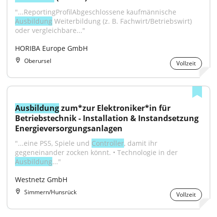
"...ReportingProfilAbgeschlossene kaufmännische 
Ausbildung
 Weiterbildung (z. B. Fachwirt/Betriebswirt) 
oder vergleichbare..."
HORIBA Europe GmbH
Oberursel
Vollzeit
Ausbildung
 zum*zur Elektroniker*in für 
Betriebstechnik - Installation & Instandsetzung 
Energieversorgungsanlagen
"...eine PS5, Spiele und 
Controller
, damit ihr 
gegeneinander zocken könnt. • Technologie in der 
Ausbildung
..."
Westnetz GmbH
Simmern/Hunsrück
Vollzeit