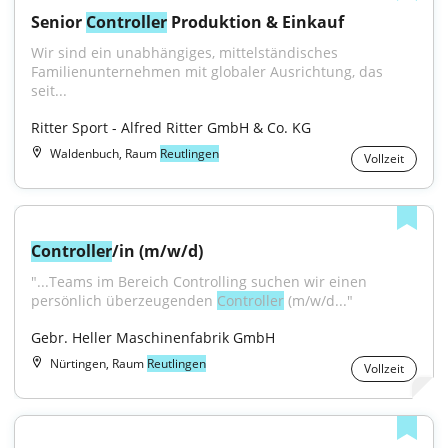
Senior 
Controller
 Produktion & Einkauf
Wir sind ein unabhängiges, mittelständisches 
Familienunternehmen mit globaler Ausrichtung, das 
seit...
Ritter Sport - Alfred Ritter GmbH & Co. KG
Waldenbuch, Raum
Reutlingen
Vollzeit
Controller
/in (m/w/d)
"...Teams im Bereich Controlling suchen wir einen 
persönlich überzeugenden 
Controller
 (m/w/d..."
Gebr. Heller Maschinenfabrik GmbH
Nürtingen, Raum
Reutlingen
Vollzeit