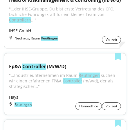
Head of Riskmanagement & Controlling (m/w/d)
"...der IHSE‑Gruppe. Du bist erste Vertretung des CFO, 
fachliche Führungskraft für ein kleines Team von 
Controllern
..."
IHSE GmbH
Neuhaus, Raum
Reutlingen
Vollzeit
Fp&A 
Controller
 (M/W/D)
"...Industrieunternehmen im Raum 
Reutlingen
 suchen 
wir einen erfahrenen FP&A 
Controller
 (m/w/d), der als 
strategischer..."
Hays
Reutlingen
Homeoffice
Vollzeit