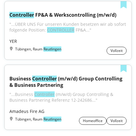
Controller
 FP&A & Werkscontrolling (m/w/d)
"...ÜBER UNS Für unseren Kunden besetzen wir ab sofort 
folgende Position: 
CONTROLLER
 FP&A..."
YER
Tübingen, Raum
Reutlingen
Vollzeit
Business 
Controller
 (m/w/d) Group Controlling 
& Business Partnering
"...Business 
Controller
 (m/w/d) Group Controlling & 
Business Partnering Referenz 12-242686..."
Amadeus Fire AG
Tübingen, Raum
Reutlingen
Homeoffice
Vollzeit