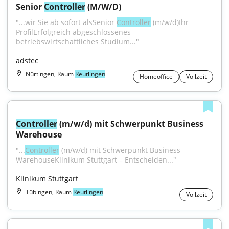
Senior 
Controller
 (M/W/D)
"...wir Sie ab sofort alsSenior 
Controller
 (m/w/d)Ihr 
ProfilErfolgreich abgeschlossenes 
betriebswirtschaftliches Studium..."
adstec
Nürtingen, Raum
Reutlingen
Homeoffice
Vollzeit
Controller
 (m/w/d) mit Schwerpunkt Business 
Warehouse
"...
Controller
 (m/w/d) mit Schwerpunkt Business 
WarehouseKlinikum Stuttgart – Entscheiden..."
Klinikum Stuttgart
Tübingen, Raum
Reutlingen
Vollzeit