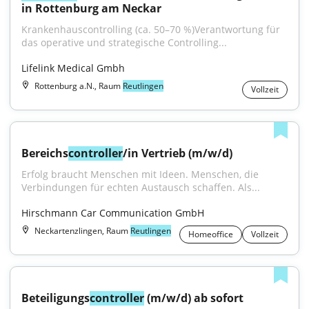
in Rottenburg am Neckar
Krankenhauscontrolling (ca. 50–70 %)Verantwortung für 
das operative und strategische Controlling...
Lifelink Medical Gmbh
Rottenburg a.N., Raum
Reutlingen
Vollzeit
Bereichs
controller
/in Vertrieb (m/w/d)
Erfolg braucht Menschen mit Ideen. Menschen, die 
Verbindungen für echten Austausch schaffen. Als...
Hirschmann Car Communication GmbH
Neckartenzlingen, Raum
Reutlingen
Homeoffice
Vollzeit
Beteiligungs
controller
 (m/w/d) ab sofort