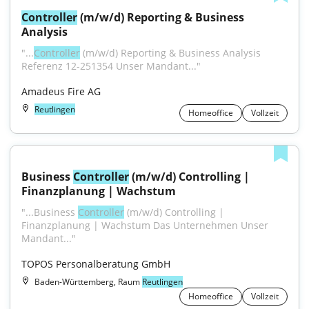
Controller
 (m/w/d) Reporting & Business 
Analysis
"...
Controller
 (m/w/d) Reporting & Business Analysis 
Referenz 12-251354 Unser Mandant..."
Amadeus Fire AG
Reutlingen
Homeoffice
Vollzeit
Business 
Controller
 (m/w/d) Controlling | 
Finanzplanung | Wachstum
"...Business 
Controller
 (m/w/d) Controlling | 
Finanzplanung | Wachstum Das Unternehmen Unser 
Mandant..."
TOPOS Personalberatung GmbH
Baden-Württemberg, Raum
Reutlingen
Homeoffice
Vollzeit