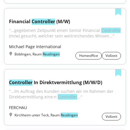
Financial 
Controller
 (M/W)
"...gegebenen Zeitpunkt einen Senior Financial 
Controller
(m/w) gesucht, welcher sein weitreichendes Wissen..."
Michael Page International
Böblingen, Raum
Reutlingen
Homeoffice
Vollzeit
Controller
 In Direktvermittlung (M/W/D)
"...Im Auftrag des Kunden suchen wir im Rahmen der 
Direktvermittlung eine:n 
Controller
..."
FERCHAU
Kirchheim unter Teck, Raum
Reutlingen
Vollzeit