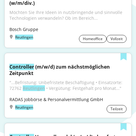
(w/m/div.)
Möchten Sie Ihre Ideen in nutzbringende und sinnvolle 
Technologien verwandeln? Ob im Bereich...
Bosch Gruppe
Reutlingen
Homeoffice
Vollzeit
Controller
 (m/w/d) zum nächstmöglichen 
Zeitpunkt
"...Befristung: Unbefristete Beschäftigung • Einsatzorte: 
72762 
Reutlingen
 • Vergütung: Festgehalt pro Monat..."
RADAS Jobbörse & Personalvermittlung GmbH
Reutlingen
Teilzeit