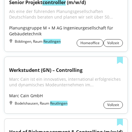
Senior Projekt
controller
 (m/w/d)
Als eine der führenden Planungsgesellschaften 
Deutschlands beraten und planen wir seit über 50...
Planungsgruppe M + M AG Ingenieurgesellschaft für 
Gebäudetechnik
Böblingen, Raum
Reutlingen
Homeoffice
Vollzeit
Werkstudent (GN) – Controlling
Marc Cain ist ein inno­vatives, inter­national erfolg­reiches 
und dyna­misches Mode­unternehmen im...
Marc Cain GmbH
Bodelshausen, Raum
Reutlingen
Vollzeit