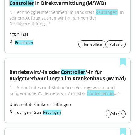
Controller
 In Direktvermittlung (M/W/D)
"...Technologieunternehmen im Landkreis 
Reutlingen
. In 
seinem Auftrag suchen wir im Rahmen der 
Direktvermittlung..."
FERCHAU
Reutlingen
Homeoffice
Vollzeit
Betriebswirt/-in oder 
Controller
/-in für 
Budgetverhandlungen im Krankenhaus (w/m/d)
"...„Ambulantes und Stationäres Vertragswesen und 
Kooperationen". Betriebswirt/-in oder 
Controller/-in
..."
Universitätsklinikum Tübingen
Tübingen, Raum
Reutlingen
Vollzeit