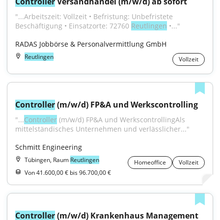
Controller
 Versandhandel (m/w/d) ab sofort
"...Arbeitszeit: Vollzeit • Befristung: Unbefristete 
Beschäftigung • Einsatzorte: 72760 
Reutlingen
 •..."
RADAS Jobbörse & Personalvermittlung GmbH
Reutlingen
Vollzeit
Controller
 (m/w/d) FP&A und Werkscontrolling
"...
Controller
 (m/w/d) FP&A und WerkscontrollingAls 
mittelständisches Unternehmen und verlässlicher..."
Schmitt Engineering
Tübingen, Raum
Reutlingen
Homeoffice
Vollzeit
Von 41.600,00 € bis 96.700,00 €
Controller
 (m/w/d) Krankenhaus Management 