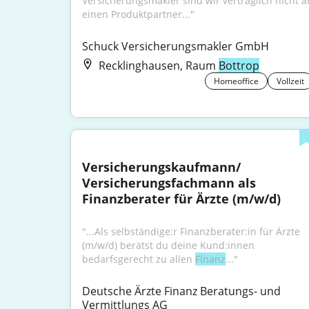
Versicherungsmakler sind wir vertraglich nicht an
einen Produktpartner..."
Schuck Versicherungsmakler GmbH
Recklinghausen, Raum
Bottrop
Homeoffice
Vollzeit
Versicherungskaufmann/ 
Versicherungsfachmann als 
Finanzberater für Ärzte (m/w/d)
"...Als selbständige:r Finanzberater:in für Ärzte 
(m/w/d) berätst du deine Kund:innen 
bedarfsgerecht zu allen 
Finanz
..."
Deutsche Ärzte Finanz Beratungs- und 
Vermittlungs AG