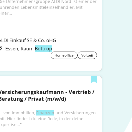
Die Unternehmensgruppe ALDI Nord ist einer der 
führenden Lebensmitteleinzelhändler. Mit 
iner...
ALDI Einkauf SE & Co. oHG
Essen, Raum
Bottrop
Homeoffice
Vollzeit
Versicherungskaufmann - Vertrieb / 
Beratung / Privat (m/w/d)
"...von Immobilien, 
Finanzen
 und Versicherungen 
it. Hier findest du eine Rolle, in der deine 
xpertise..."