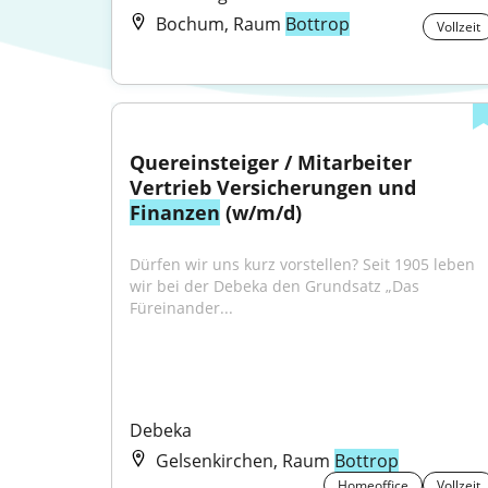
Bochum, Raum
Bottrop
Vollzeit
Quereinsteiger / Mitarbeiter 
Vertrieb Versicherungen und 
Finanzen
 (w/m/d)
Dürfen wir uns kurz vorstellen? Seit 1905 leben 
wir bei der Debeka den Grundsatz „Das 
Füreinander...
Debeka
Gelsenkirchen, Raum
Bottrop
Homeoffice
Vollzeit