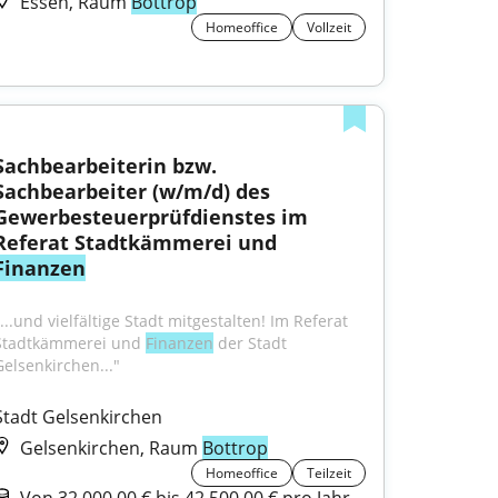
Essen, Raum
Bottrop
Homeoffice
Vollzeit
Sachbearbeiterin bzw. 
Sachbearbeiter (w/m/d) des 
Gewerbesteuerprüfdienstes im 
Referat Stadtkämmerei und 
Finanzen
...und vielfältige Stadt mitgestalten! Im Referat 
Stadtkämmerei und 
Finanzen
 der Stadt 
Gelsenkirchen..."
Stadt Gelsenkirchen
Gelsenkirchen, Raum
Bottrop
Homeoffice
Teilzeit