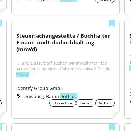
Steuerfachangestellte / Buchhalter 
Finanz- undLohnbuchhaltung 
(m/w/d)
"...und Düsseldorf suchen wir im Rahmen des 
Active Sourcing eine erfahrene Fachkraft für die 
Finanz
..."
Identify Group GmbH
Duisburg, Raum
Bottrop
Homeoffice
Teilzeit
Vollzeit