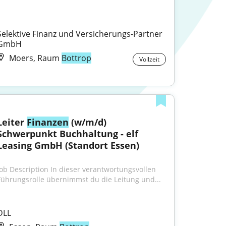
Selektive Finanz und Versicherungs-Partner 
GmbH
Moers, Raum
Bottrop
Vollzeit
Leiter 
Finanzen
 (w/m/d) 
Schwerpunkt Buchhaltung - elf 
Leasing GmbH (Standort Essen)
Job Description In dieser verantwortungsvollen 
Führungsrolle übernimmst du die Leitung und...
DLL