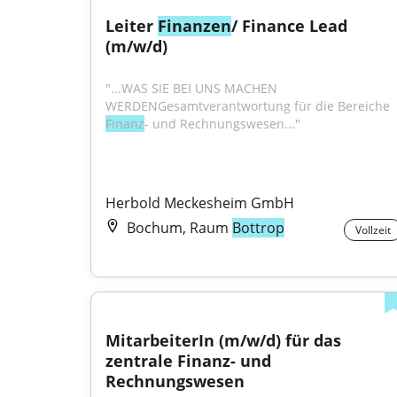
Leiter 
Finanzen
/ Finance Lead 
(m/w/d)
"...WAS SIE BEI UNS MACHEN 
WERDENGesamtverantwortung für die Bereiche 
Finanz
- und Rechnungswesen..."
Herbold Meckesheim GmbH
Bochum, Raum
Bottrop
Vollzeit
MitarbeiterIn (m/w/d) für das 
zentrale Finanz- und 
Rechnungswesen