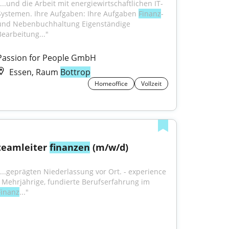
"...und die Arbeit mit energiewirtschaftlichen IT-
Systemen. Ihre Aufgaben: Ihre Aufgaben 
Finanz
- 
und Nebenbuchhaltung Eigenständige 
Bearbeitung..."
Passion for People GmbH
Essen, Raum
Bottrop
Homeoffice
Vollzeit
teamleiter 
finanzen
 (m/w/d)
"...geprägten Niederlassung vor Ort. - experience 
- Mehrjährige, fundierte Berufserfahrung im 
Finanz
..."