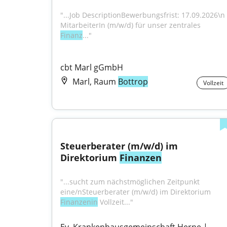
"...Job DescriptionBewerbungsfrist: 17.09.2026\n 
MitarbeiterIn (m/w/d) für unser zentrales 
Finanz
..."
cbt Marl gGmbH
Marl, Raum
Bottrop
Vollzeit
Steuerberater (m/w/d) im 
Direktorium 
Finanzen
"...sucht zum nächstmöglichen Zeitpunkt 
eine/nSteuerberater (m/w/d) im Direktorium 
Finanzenin
 Vollzeit..."