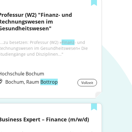
Professur (W2) "Finanz- und 
Rechnungswesen im 
Gesundheitswesen"
"...zu besetzen: Professur (W2) »
Finanz
- und 
Rechnungswesen im Gesundheitswesen« Die 
Studiengänge und Disziplinen..."
Hochschule Bochum
Bochum, Raum
Bottrop
Vollzeit
Business Expert – Finance (m/w/d)