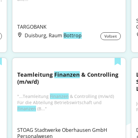
 
TARGOBANK
Duisburg, Raum
Bottrop
Vollzeit
Teamleitung 
Finanzen
 & Controlling 
(m/w/d)
"...Teamleitung 
Finanzen
 & Controlling (m/w/d) 
Für die Abteilung Betriebswirtschaft und 
Finanzen
 (B..."
STOAG Stadtwerke Oberhausen GmbH 
Personalwesen