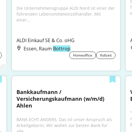
Die Unternehmensgruppe ALDI Nord ist einer der 
e
führenden Lebensmitteleinzelhändler. Mit 
einer...
ALDI Einkauf SE & Co. oHG
Essen, Raum
Bottrop
Homeoffice
Vollzeit
Bankkaufmann / 
Versicherungskaufmann (w/m/d) 
Ahlen
m
BANK.ECHT.ANDERS. Das ist unser Anspruch als 
E
Arbeitgeberin. Wir wollen zur besten Bank für 
alle...