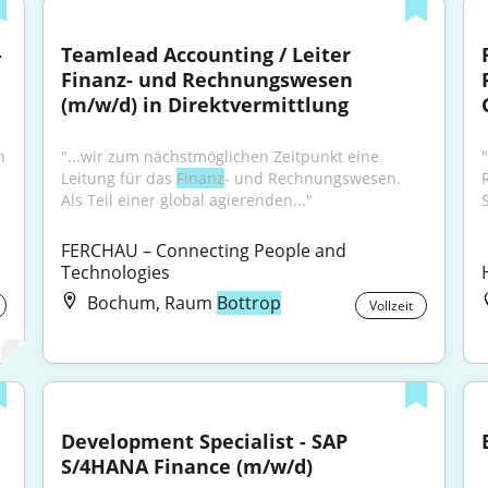
 
Teamlead Accounting / Leiter 
Finanz- und Rechnungswesen 
(m/w/d) in Direktvermittlung
 
"...wir zum nächstmöglichen Zeitpunkt eine 
Leitung für das 
Finanz
- und Rechnungswesen. 
Als Teil einer global agierenden..."
FERCHAU – Connecting People and 
Technologies
Bochum, Raum
Bottrop
Vollzeit
Development Specialist - SAP 
S/4HANA Finance (m/w/d)