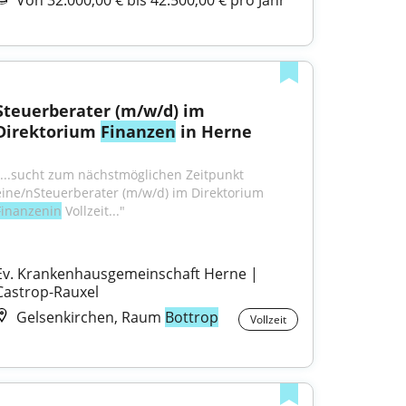
Von 32.000,00 € bis 42.500,00 € pro Jahr
Steuerberater (m/w/d) im 
Direktorium 
Finanzen
 in Herne
"...sucht zum nächstmöglichen Zeitpunkt 
eine/nSteuerberater (m/w/d) im Direktorium 
Finanzenin
 Vollzeit..."
Ev. Krankenhausgemeinschaft Herne | 
Castrop-Rauxel
Gelsenkirchen, Raum
Bottrop
Vollzeit