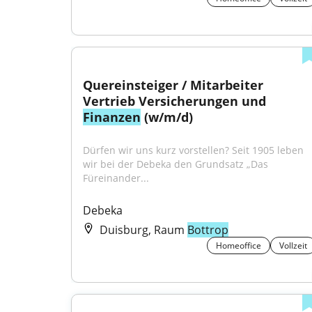
Quereinsteiger / Mitarbeiter 
Vertrieb Versicherungen und 
Finanzen
 (w/m/d)
Dürfen wir uns kurz vorstellen? Seit 1905 leben 
wir bei der Debeka den Grundsatz „Das 
Füreinander...
Debeka
Duisburg, Raum
Bottrop
Homeoffice
Vollzeit