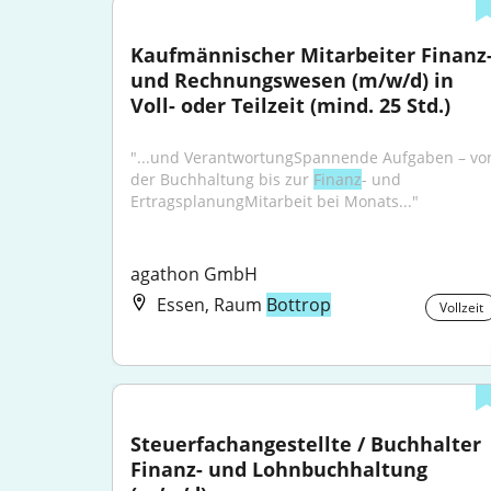
Kaufmännischer Mitarbeiter Finanz-
und Rechnungswesen (m/w/d) in 
Voll- oder Teilzeit (mind. 25 Std.)
"...und VerantwortungSpannende Aufgaben – von
der Buchhaltung bis zur 
Finanz
- und 
ErtragsplanungMitarbeit bei Monats..."
agathon GmbH
Essen, Raum
Bottrop
Vollzeit
Steuerfachangestellte / Buchhalter 
Finanz- und Lohnbuchhaltung 