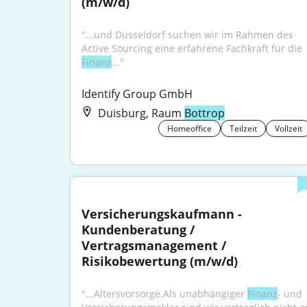
(m/w/d)
"...und Düsseldorf suchen wir im Rahmen des 
Active Sourcing eine erfahrene Fachkraft für die 
Finanz
..."
Identify Group GmbH
Duisburg, Raum
Bottrop
Homeoffice
Teilzeit
Vollzeit
Versicherungskaufmann - 
Kundenberatung / 
Vertragsmanagement / 
Risikobewertung (m/w/d)
"...Altersvorsorge.Als unabhängiger 
Finanz
- und 