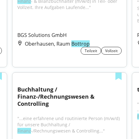
Finanz
- & Bilanzbuchhalter (m/w/d) in Teil- oder 
Vollzeit. Ihre Aufgaben Laufende..."
BGS Solutions GmbH
Oberhausen, Raum
Bottrop
Teilzeit
Vollzeit
Buchhaltung / 
Finanz-/Rechnungswesen & 
Controlling
"...eine erfahrene und routinierte Person (m/w/d) 
für unsere Buchhaltung / 
Finanz
-/Rechnungswesen & Controlling..."