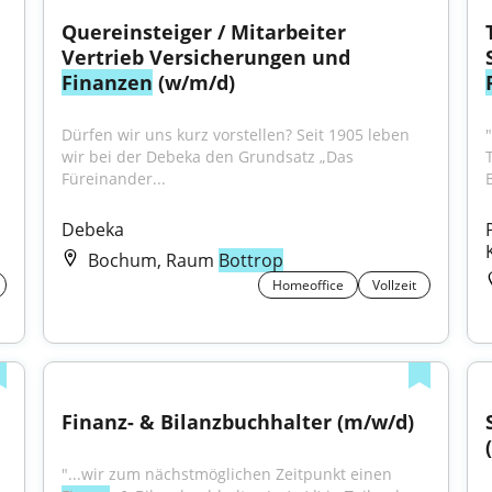
Quereinsteiger / Mitarbeiter 
Vertrieb Versicherungen und 
Finanzen
 (w/m/d)
Dürfen wir uns kurz vorstellen? Seit 1905 leben 
wir bei der Debeka den Grundsatz „Das 
Füreinander...
Debeka
Bochum, Raum
Bottrop
Homeoffice
Vollzeit
Finanz- & Bilanzbuchhalter (m/w/d)
"...wir zum nächstmöglichen Zeitpunkt einen 