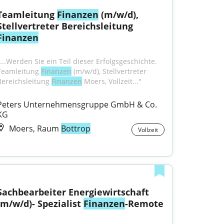
Teamleitung 
Finanzen
 (m/w/d), 
Stellvertreter Bereichsleitung 
Finanzen
"...Werden Sie ein Teil dieser Erfolgsgeschichte. 
Teamleitung 
Finanzen
 (m/w/d), Stellvertreter 
Bereichsleitung 
Finanzen
 Moers, Vollzeit..."
Peters Unternehmensgruppe GmbH & Co. 
KG
Moers, Raum
Bottrop
Vollzeit
Sachbearbeiter Energiewirtschaft 
(m/w/d)- Spezialist 
Finanzen
-Remote