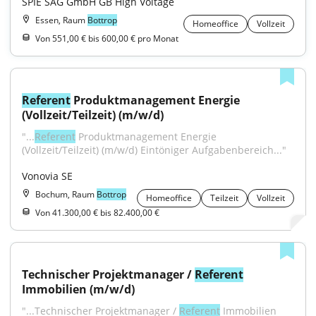
SPIE SAG GmbH GB High Voltage
Essen, Raum
Bottrop
Homeoffice
Vollzeit
Von 551,00 € bis 600,00 € pro Monat
Referent
 Produktmanagement Energie 
(Vollzeit/Teilzeit) (m/w/d)
"...
Referent
 Produktmanagement Energie 
(Vollzeit/Teilzeit) (m/w/d) Eintöniger Aufgabenbereich..."
Vonovia SE
Bochum, Raum
Bottrop
Homeoffice
Teilzeit
Vollzeit
Von 41.300,00 € bis 82.400,00 €
Technischer Projektmanager / 
Referent
Immobilien (m/w/d)
"...Technischer Projektmanager / 
Referent
 Immobilien 