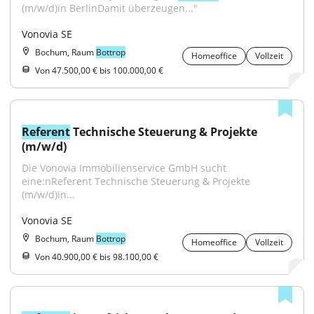
(m/w/d)in BerlinDamit überzeugen..."
Vonovia SE
Bochum, Raum
Bottrop
Homeoffice
Vollzeit
Von 47.500,00 € bis 100.000,00 €
Referent
 Technische Steuerung & Projekte 
(m/w/d)
Die Vonovia Immobilienservice GmbH sucht 
eine:nReferent Technische Steuerung & Projekte 
(m/w/d)in...
Vonovia SE
Bochum, Raum
Bottrop
Homeoffice
Vollzeit
Von 40.900,00 € bis 98.100,00 €