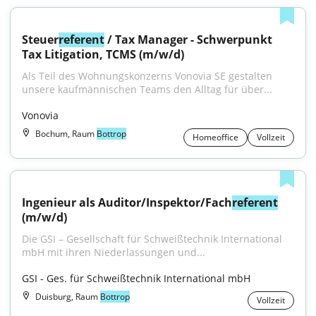
Steuer
referent
 / Tax Manager - Schwerpunkt 
Tax Litigation, TCMS (m/w/d)
Als Teil des Wohnungskonzerns Vonovia SE gestalten 
unsere kaufmännischen Teams den Alltag für über...
Vonovia
Bochum, Raum
Bottrop
Homeoffice
Vollzeit
Ingenieur als Auditor/Inspektor/Fach
referent
(m/w/d)
Die GSI – Gesellschaft für Schweißtechnik International 
mbH mit ihren Niederlassungen und...
GSI - Ges. für Schweißtechnik International mbH
Duisburg, Raum
Bottrop
Vollzeit