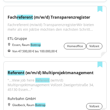
Fach
referent
 (m/w/d) Transparenzregister
Fachreferent (m/w/d) TransparenzregisterWir bieten 
mehr als ein JobSie möchten den nächsten Schritt...
ETL-Gruppe
Essen, Raum
Bottrop
Homeoffice
Vollzeit
Von 47.500,00 € bis 100.000,00 €
Referent
 (w/m/d) Multiprojektmanagement
"...View job here 
Referent
 (w/m/d) 
Multiprojektmanagement Vollzeit Zweigertstraße 34, 
45130 Essen..."
Ruhrbahn GmbH
Gladbeck, Raum
Bottrop
Vollzeit