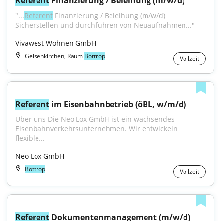
Referent
 Finanzierung / Beleihung (m/w/d)
"...
Referent
 Finanzierung / Beleihung (m/w/d) 
Sicherstellen und durchführen von Neuaufnahmen..."
Vivawest Wohnen GmbH
Gelsenkirchen, Raum
Bottrop
Vollzeit
Referent
 im Eisenbahnbetrieb (öBL, w/m/d)
Über uns Die Neo Lox GmbH ist ein wachsendes 
Eisenbahnverkehrsunternehmen. Wir entwickeln 
flexible...
Neo Lox GmbH
Bottrop
Vollzeit
Referent
 Dokumentenmanagement (m/w/d)