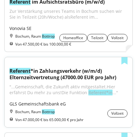
Referent
 im Aufsichtsratsbüro (m/w/d)
Zur Verstärkung unseres Teams in Bochum suchen wir 
Sie in Teilzeit (20h/Woche) alsReferent im...
Vonovia SE
Bochum, Raum
Bottrop
Homeoffice
Teilzeit
Vollzeit
Von 47.500,00 € bis 100.000,00 €
Referent
*in Zahlungsverkehr (w/m/d) 
Elternzeitvertretung (47000.00 EUR pro Jahr)
"...Gemeinschaft, die Zukunft aktiv mitgestaltet.Hier 
erfährst Du mehr zu uns!Die Funktion 
Referent*in
..."
GLS Gemeinschaftsbank eG
Bochum, Raum
Bottrop
Vollzeit
Von 47.000,00 € bis 65.000,00 € pro Jahr