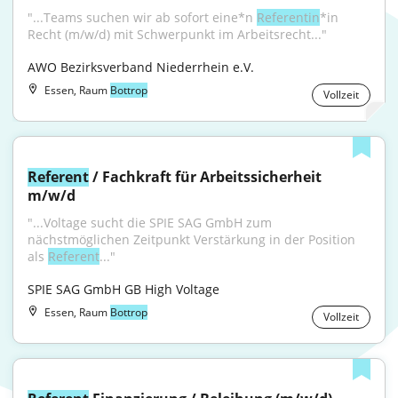
"...Teams suchen wir ab sofort eine*n 
Referentin
*in 
Recht (m/w/d) mit Schwerpunkt im Arbeitsrecht..."
AWO Bezirksverband Niederrhein e.V.
Essen, Raum
Bottrop
Vollzeit
Referent
 / Fachkraft für Arbeitssicherheit 
m/w/d
"...Voltage sucht die SPIE SAG GmbH zum 
nächstmöglichen Zeitpunkt Verstärkung in der Position 
als 
Referent
..."
SPIE SAG GmbH GB High Voltage
Essen, Raum
Bottrop
Vollzeit