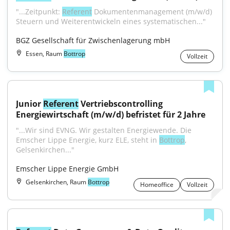
"...Zeitpunkt: 
Referent
 Dokumentenmanagement (m/w/d) 
Steuern und Weiterentwickeln eines systematischen..."
BGZ Gesellschaft für Zwischenlagerung mbH
Essen, Raum
Bottrop
Vollzeit
Junior 
Referent
 Vertriebscontrolling 
Energiewirtschaft (m/w/d) befristet für 2 Jahre
"...Wir sind EVNG. Wir gestalten Energiewende. Die 
Emscher Lippe Energie, kurz ELE, steht in 
Bottrop
, 
Gelsenkirchen..."
Emscher Lippe Energie GmbH
Gelsenkirchen, Raum
Bottrop
Homeoffice
Vollzeit