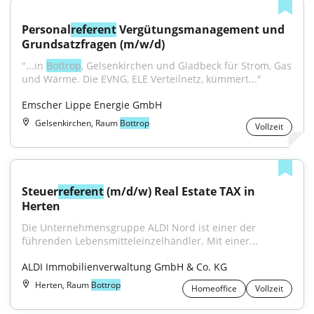
Personal
referent
 Vergütungsmanagement und 
Grundsatzfragen (m/w/d)
"...in 
Bottrop
, Gelsenkirchen und Gladbeck für Strom, Gas 
und Wärme. Die EVNG, ELE Verteilnetz, kümmert..."
Emscher Lippe Energie GmbH
Gelsenkirchen, Raum
Bottrop
Vollzeit
Steuer
referent
 (m/d/w) Real Estate TAX in 
Herten
Die Unternehmensgruppe ALDI Nord ist einer der 
führenden Lebensmitteleinzelhändler. Mit einer...
ALDI Immobilienverwaltung GmbH & Co. KG
Herten, Raum
Bottrop
Homeoffice
Vollzeit