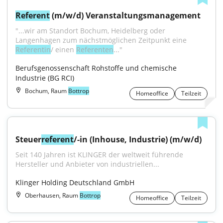
Referent
 (m/w/d) Veranstaltungsmanagement
"...wir am Standort Bochum, Heidelberg oder 
Langenhagen zum nächstmöglichen Zeitpunkt eine 
Referentin
/ einen 
Referenten
..."
Berufsgenossenschaft Rohstoffe und chemische 
Industrie (BG RCI)
Bochum, Raum
Bottrop
Homeoffice
Teilzeit
Steuer
referent
/-in (Inhouse, Industrie) (m/w/d)
Seit 140 Jahren ist KLINGER der weltweit führende 
Hersteller und Anbieter von industriellen...
Klinger Holding Deutschland GmbH
Oberhausen, Raum
Bottrop
Homeoffice
Teilzeit