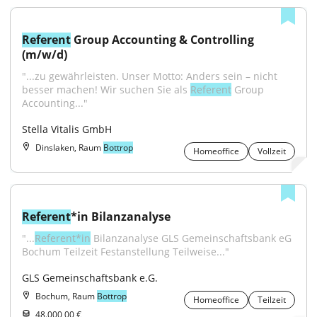
Referent
 Group Accounting & Controlling 
(m/w/d)
"...zu gewährleisten. Unser Motto: Anders sein – nicht 
besser machen! Wir suchen Sie als 
Referent
 Group 
Accounting..."
Stella Vitalis GmbH
Dinslaken, Raum
Bottrop
Homeoffice
Vollzeit
Referent
*in Bilanzanalyse
"...
Referent*in
 Bilanzanalyse GLS Gemeinschaftsbank eG 
Bochum Teilzeit Festanstellung Teilweise..."
GLS Gemeinschaftsbank e.G.
Bochum, Raum
Bottrop
Homeoffice
Teilzeit
48.000,00 €