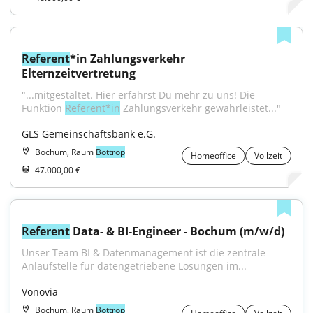
Referent
*in Zahlungsverkehr 
Elternzeitvertretung
"...mitgestaltet. Hier erfährst Du mehr zu uns! Die 
Funktion 
Referent*in
 Zahlungsverkehr gewährleistet..."
GLS Gemeinschaftsbank e.G.
Bochum, Raum
Bottrop
Homeoffice
Vollzeit
47.000,00 €
Referent
 Data- & BI-Engineer - Bochum (m/w/d)
Unser Team BI & Datenmanagement ist die zentrale 
Anlaufstelle für datengetriebene Lösungen im...
Vonovia
Bochum, Raum
Bottrop