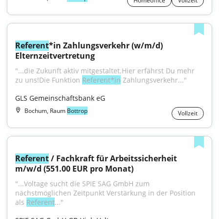
Homeoffice
Vollzeit
Referent
*in Zahlungsverkehr (w/m/d) 
Elternzeitvertretung
"...die Zukunft aktiv mitgestaltet.Hier erfährst Du mehr 
zu uns!Die Funktion 
Referent*in
 Zahlungsverkehr..."
GLS Gemeinschaftsbank eG
Bochum, Raum
Bottrop
Vollzeit
Referent
 / Fachkraft für Arbeitssicherheit 
m/w/d (551.00 EUR pro Monat)
"...Voltage sucht die SPIE SAG GmbH zum 
nächstmöglichen Zeitpunkt Verstärkung in der Position 
als 
Referent
..."