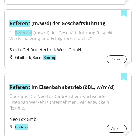
Referent
 (m/w/d) der Geschäftsführung
"...
Referent
 (m/w/d) der Geschäftsführung Respekt, 
Wertschätzung und Erfolg reizen dich..."
Salvia Gebäudetechnik West GmbH
Gladbeck, Raum
Bottrop
Vollzeit
Referent
 im Eisenbahnbetrieb (öBL, w/m/d)
Über uns Die Neo Lox GmbH ist ein wachsendes 
Eisenbahnverkehrsunternehmen. Wir entwickeln 
flexible...
Neo Lox GmbH
Bottrop
Vollzeit