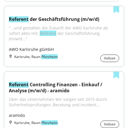
Referent
 der Geschäftsführung (m/w/d)
"...und gestalten die Zukunft der AWO Karlsruhe ab 
sofort aktiv mit. 
Referent
 der Geschäftsführung 
(m/w/d..."
AWO Karlsruhe gGmbH
Karlsruhe, Raum
Pforzheim
Vollzeit
Referent
 Controlling Finanzen - Einkauf / 
Analyse (m/w/d) - aramido
Über das Unternehmen Wir sorgen seit 2015 durch 
Sicherheitsprüfungen, Beratung und Incident...
aramido
Karlsruhe, Raum
Pforzheim
Vollzeit