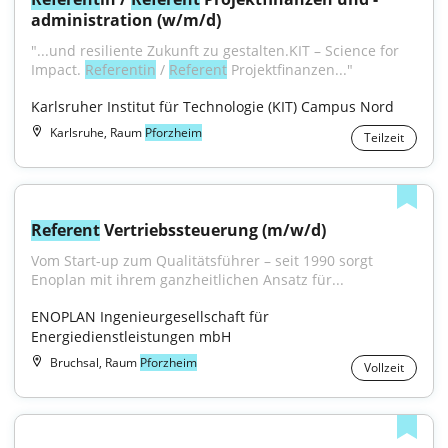
administration (w/m/d)
"...und resiliente Zukunft zu gestalten.KIT – Science for 
Impact. 
Referentin
 / 
Referent
 Projektfinanzen..."
Karlsruher Institut für Technologie (KIT) Campus Nord
Karlsruhe, Raum
Pforzheim
Teilzeit
Referent
 Vertriebssteuerung (m/w/d)
Vom Start-up zum Quali­täts­führer – seit 1990 sorgt 
Enoplan mit ihrem ganz­heit­lichen An­satz für...
ENOPLAN Ingenieurgesellschaft für 
Energiedienstleistungen mbH
Bruchsal, Raum
Pforzheim
Vollzeit