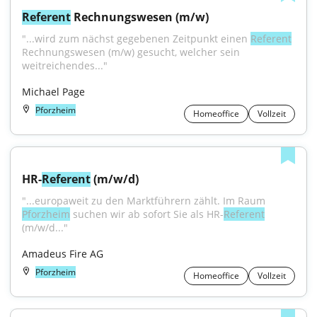
Referent
 Rechnungswesen (m/w)
"...wird zum nächst gegebenen Zeitpunkt einen 
Referent
Rechnungswesen (m/w) gesucht, welcher sein 
weitreichendes..."
Michael Page
Pforzheim
Homeoffice
Vollzeit
HR-
Referent
 (m/w/d)
"...europaweit zu den Marktführern zählt. Im Raum 
Pforzheim
 suchen wir ab sofort Sie als HR-
Referent
(m/w/d..."
Amadeus Fire AG
Pforzheim
Homeoffice
Vollzeit