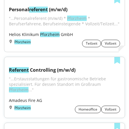
Personal
referent
 (m/w/d)
"...Personalreferent (m/w/d) * 
Pforzheim
 * 
Berufserfahrene, Berufseinsteigende * Vollzeit/Teilzeit..."
Helios Klinikum 
Pforzheim
 GmbH
Pforzheim
Teilzeit
Vollzeit
Referent
 Controlling (m/w/d)
"...Erstausstattungen für gastronomische Betriebe 
spezialisiert. Für dessen Standort im Großraum 
Pforzheim
..."
Amadeus Fire AG
Pforzheim
Homeoffice
Vollzeit