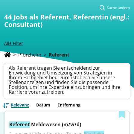
Suche ändern
44
Jobs als Referent, Referentin (engl.:
Consultant)
Alle Filter
>
Pforzheim
>
Referent
Als Referent tragen Sie entscheidend zur
Entwicklung und Umsetzung von Strategien in
Ihrem Fachgebiet bei. Durchstöbern Sie unsere
Stellenanzeigen und finden Sie die passende
Position, um Ihre Expertise einzubringen und Ihre
Karriere voranzutreiben.
Relevanz
Datum
Entfernung
Referent
 Meldewesen (m/w/d)
"...und verstärken Sie unser Team in 
Pforzheim