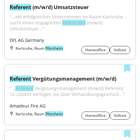
Referent
 (m/w/d) Umsatzsteuer
"...ein erfolgreiches Unternehmen im Raum Karlsruhe , 
sucht einen engagierten 
Referenten
 (m/w/d) 
Umsatzsteuer..."
DIS AG Germany
Karlsruhe, Raum
Pforzheim
Homeoffice
Vollzeit
Referent
 Vergütungsmanagement (m/w/d)
"...
Referent
 Vergütungsmanagement (m/w/d) Referenz 
12-250439 Verfügen Sie über Verhandlungsgeschick..."
Amadeus Fire AG
Karlsruhe, Raum
Pforzheim
Homeoffice
Vollzeit