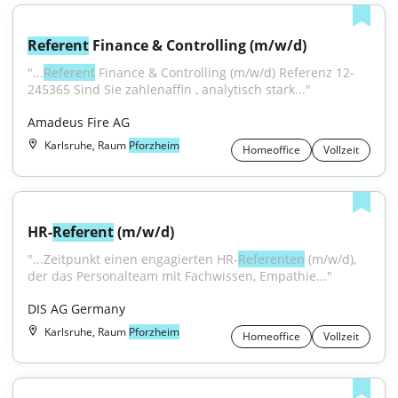
Referent
 Finance & Controlling (m/w/d)
"...
Referent
 Finance & Controlling (m/w/d) Referenz 12-
245365 Sind Sie zahlenaffin , analytisch stark..."
Amadeus Fire AG
Karlsruhe, Raum
Pforzheim
Homeoffice
Vollzeit
HR-
Referent
 (m/w/d)
"...Zeitpunkt einen engagierten HR-
Referenten
 (m/w/d), 
der das Personalteam mit Fachwissen, Empathie..."
DIS AG Germany
Karlsruhe, Raum
Pforzheim
Homeoffice
Vollzeit