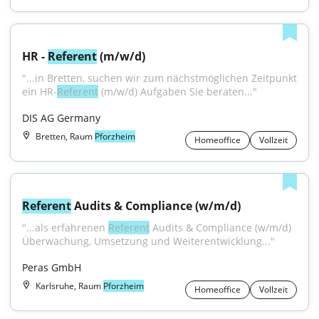
HR - 
Referent
 (m/w/d)
"...in Bretten, suchen wir zum nächstmöglichen Zeitpunkt 
ein HR-
Referent
 (m/w/d) Aufgaben Sie beraten..."
DIS AG Germany
Bretten, Raum
Pforzheim
Homeoffice
Vollzeit
Referent
 Audits & Compliance (w/m/d)
"...als erfahrenen 
Referent
 Audits & Compliance (w/m/d) 
Überwachung, Umsetzung und Weiterentwicklung..."
Peras GmbH
Karlsruhe, Raum
Pforzheim
Homeoffice
Vollzeit