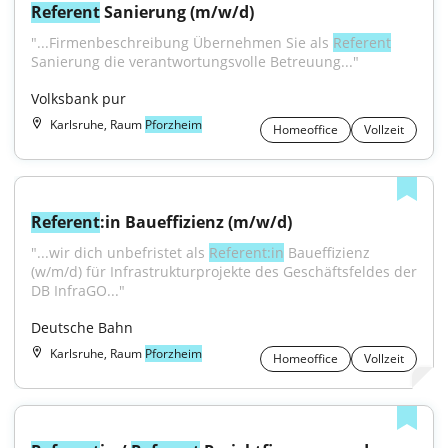
Referent
 Sanierung (m/w/d)
"...Firmenbeschreibung Übernehmen Sie als 
Referent
Sanierung die verantwortungsvolle Betreuung..."
Volksbank pur
Karlsruhe, Raum
Pforzheim
Homeoffice
Vollzeit
Referent
:in Baueffizienz (m/w/d)
"...wir dich unbefristet als 
Referent:in
 Baueffizienz 
(w/m/d) für Infrastrukturprojekte des Geschäftsfeldes der 
DB InfraGO..."
Deutsche Bahn
Karlsruhe, Raum
Pforzheim
Homeoffice
Vollzeit