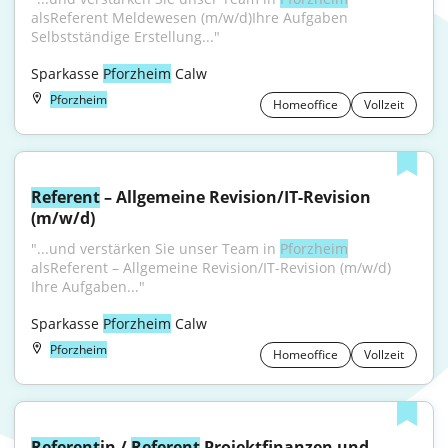
alsReferent Meldewesen (m/w/d)Ihre Aufgaben 
Selbstständige Erstellung..."
Sparkasse 
Pforzheim
 Calw
Pforzheim
Homeoffice
Vollzeit
Referent
 – Allgemeine Revision/IT-Revision 
(m/w/d)
"...und verstärken Sie unser Team in 
Pforzheim
alsReferent – Allgemeine Revision/IT-Revision (m/w/d) 
Ihre Aufgaben..."
Sparkasse 
Pforzheim
 Calw
Pforzheim
Homeoffice
Vollzeit
Referent
in / 
Referent
 Projektfinanzen und -