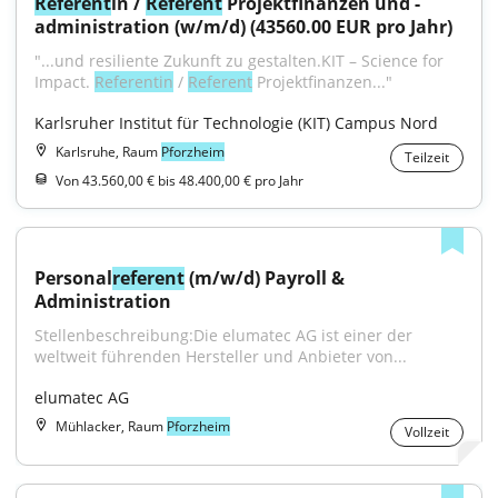
Referent
in / 
Referent
 Projektfinanzen und -
administration (w/m/d) (43560.00 EUR pro Jahr)
"...und resiliente Zukunft zu gestalten.KIT – Science for 
Impact. 
Referentin
 / 
Referent
 Projektfinanzen..."
Karlsruher Institut für Technologie (KIT) Campus Nord
Karlsruhe, Raum
Pforzheim
Teilzeit
Von 43.560,00 € bis 48.400,00 € pro Jahr
Personal
referent
 (m/w/d) Payroll & 
Administration
Stellenbeschreibung:Die elumatec AG ist einer der 
weltweit führenden Hersteller und Anbieter von...
elumatec AG
Mühlacker, Raum
Pforzheim
Vollzeit