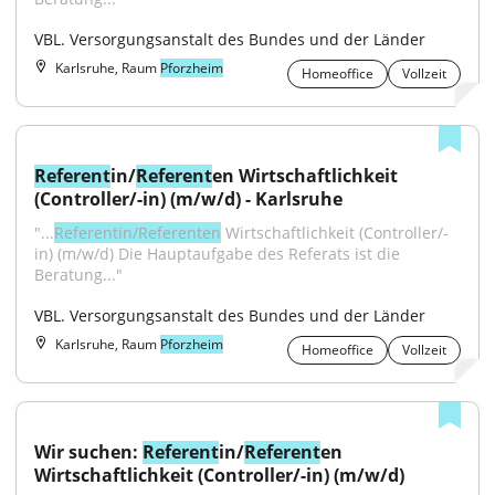
VBL. Versorgungsanstalt des Bundes und der Länder
Karlsruhe, Raum
Pforzheim
Homeoffice
Vollzeit
Referent
in/
Referent
en Wirtschaftlichkeit 
(Controller/-in) (m/w/d) - Karlsruhe
"...
Referentin/Referenten
 Wirtschaftlichkeit (Controller/-
in) (m/w/d) Die Hauptaufgabe des Referats ist die 
Beratung..."
VBL. Versorgungsanstalt des Bundes und der Länder
Karlsruhe, Raum
Pforzheim
Homeoffice
Vollzeit
Wir suchen: 
Referent
in/
Referent
en 
Wirtschaftlichkeit (Controller/-in) (m/w/d)