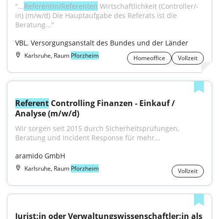
"...
Referentin/Referenten
 Wirtschaftlichkeit (Controller/-
in) (m/w/d) Die Hauptaufgabe des Referats ist die 
Beratung..."
VBL. Versorgungsanstalt des Bundes und der Länder
Karlsruhe, Raum
Pforzheim
Homeoffice
Vollzeit
Referent
 Controlling Finanzen - Einkauf / 
Analyse (m/w/d)
Wir sorgen seit 2015 durch Sicherheitsprüfungen, 
Beratung und Incident Response für mehr...
aramido GmbH
Karlsruhe, Raum
Pforzheim
Vollzeit
Jurist:in oder Verwaltungswissenschaftler:in als 