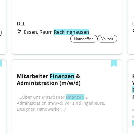
DLL
Essen, Raum
Recklinghausen
Homeoffice
Vollzeit
Mitarbeiter 
Finanzen
 & 
Administration (m/w/d)
"...Über uns Mitarbeiter 
Finanzen
 & 
Administration (m/w/d) Wir sind Ingenieure, 
Designer, Handwerker..."