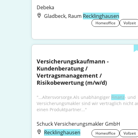
Debeka
Gladbeck, Raum
Recklinghausen
Homeoffice
Vollzeit
Versicherungskaufmann - 
Kundenberatung / 
Vertragsmanagement / 
Risikobewertung (m/w/d)
"...Altersvorsorge.Als unabhängiger 
Finanz
- und 
Versicherungsmakler sind wir vertraglich nicht an
einen Produktpartner..."
Schuck Versicherungsmakler GmbH
Recklinghausen
Homeoffice
Vollzeit