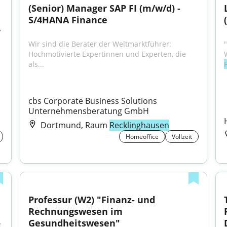
(Senior) Manager SAP FI (m/w/d) - 
S/4HANA Finance
 
Wir sind die Berater der Weltmarktführer: 
Hochmotivierte Expertinnen und Experten, die 
als...
cbs Corporate Business Solutions 
Unternehmensberatung GmbH
Dortmund, Raum
Recklinghausen
Homeoffice
Vollzeit
Professur (W2) "Finanz- und 
Rechnungswesen im 
Gesundheitswesen"
 