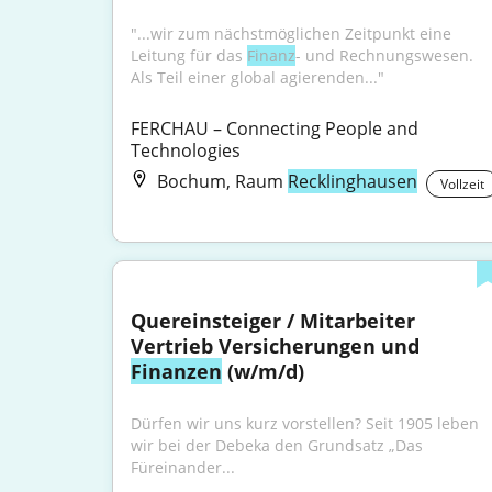
"...wir zum nächstmöglichen Zeitpunkt eine 
Leitung für das 
Finanz
- und Rechnungswesen. 
Als Teil einer global agierenden..."
FERCHAU – Connecting People and 
Technologies
Bochum, Raum
Recklinghausen
Vollzeit
Quereinsteiger / Mitarbeiter 
Vertrieb Versicherungen und 
Finanzen
 (w/m/d)
Dürfen wir uns kurz vorstellen? Seit 1905 leben 
wir bei der Debeka den Grundsatz „Das 
Füreinander...