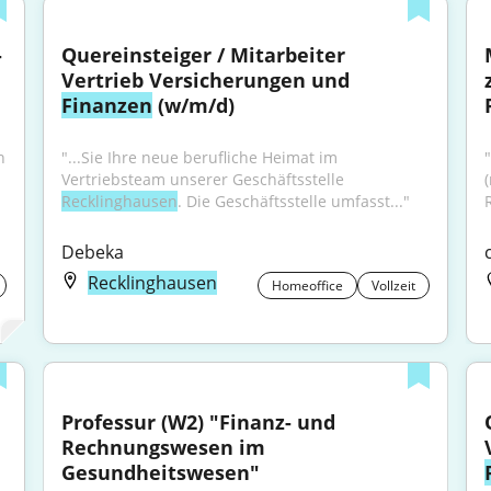
 
Quereinsteiger / Mitarbeiter 
Vertrieb Versicherungen und 
Finanzen
 (w/m/d)
 
"...Sie Ihre neue berufliche Heimat im 
Vertriebsteam unserer Geschäftsstelle 
Recklinghausen
. Die Geschäftsstelle umfasst..."
Debeka
Recklinghausen
Homeoffice
Vollzeit
Professur (W2) "Finanz- und 
Rechnungswesen im 
Gesundheitswesen"