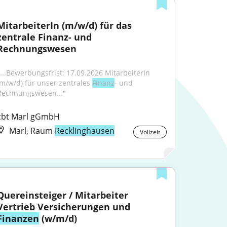
MitarbeiterIn (m/w/d) für das 
zentrale Finanz- und 
Rechnungswesen
"...Bewerbungsfrist: 17.09.2026 MitarbeiterIn 
(m/w/d) für unser zentrales 
Finanz
- und 
Rechnungswesen..."
cbt Marl gGmbH
Marl, Raum
Recklinghausen
Vollzeit
Quereinsteiger / Mitarbeiter 
Vertrieb Versicherungen und 
Finanzen
 (w/m/d)