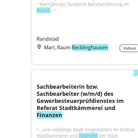
- Mehrjährige, fundierte Berufserfahrung im 
Finanz
..."
Randstad
Marl, Raum
Recklinghausen
Vollzeit
Sachbearbeiterin bzw. 
Sachbearbeiter (w/m/d) des 
Gewerbesteuerprüfdienstes im 
Referat Stadtkämmerei und 
Finanzen
"...und vielfältige Stadt mitgestalten! Im Referat 
Stadtkämmerei und 
Finanzen
 der Stadt 