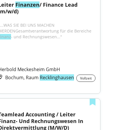
Leiter 
Finanzen
/ Finance Lead 
(m/w/d)
"...WAS SIE BEI UNS MACHEN 
WERDENGesamtverantwortung für die Bereiche 
Finanz
- und Rechnungswesen..."
Herbold Meckesheim GmbH
Bochum, Raum
Recklinghausen
Vollzeit
Teamlead Accounting / Leiter 
Finanz- Und Rechnungswesen In 
Direktvermittlung (M/W/D)