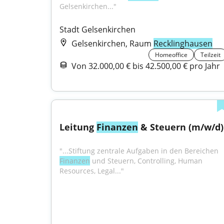
Gelsenkirchen..."
Stadt Gelsenkirchen
Gelsenkirchen, Raum
Recklinghausen
Homeoffice
Teilzeit
Von 32.000,00 € bis 42.500,00 € pro Jahr
Leitung 
Finanzen
 & Steuern (m/w/d)
"...Stiftung zentrale Aufgaben in den Bereichen 
Finanzen
 und Steuern, Controlling, Human 
Resources, Legal..."