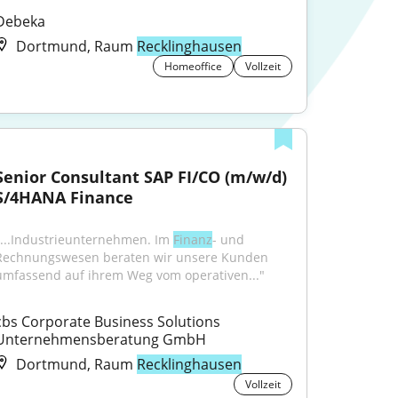
Debeka
Dortmund, Raum
Recklinghausen
Homeoffice
Vollzeit
Senior Consultant SAP FI/CO (m/w/d) 
S/4HANA Finance
"...Industrieunternehmen. Im 
Finanz
- und 
Rechnungswesen beraten wir unsere Kunden 
umfassend auf ihrem Weg vom operativen..."
cbs Corporate Business Solutions 
Unternehmensberatung GmbH
Dortmund, Raum
Recklinghausen
Vollzeit