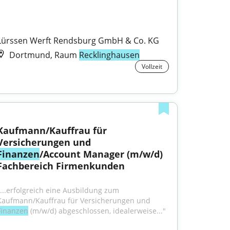
Lürssen Werft Rendsburg GmbH & Co. KG
Dortmund, Raum
Recklinghausen
Vollzeit
Kaufmann/Kauffrau für 
Versicherungen und 
Finanzen
/Account Manager (m/w/d) 
Fachbereich Firmenkunden
"...erfolgreich eine Ausbildung zum 
Kaufmann/Kauffrau für Versicherungen und 
Finanzen
 (m/w/d) abgeschlossen, idealerweise..."