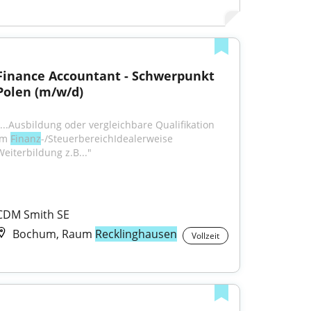
Finance Accountant - Schwerpunkt 
Polen (m/w/d)
"...Ausbildung oder vergleichbare Qualifikation 
im 
Finanz
-/SteuerbereichIdealerweise 
Weiterbildung z.B..."
CDM Smith SE
Bochum, Raum
Recklinghausen
Vollzeit