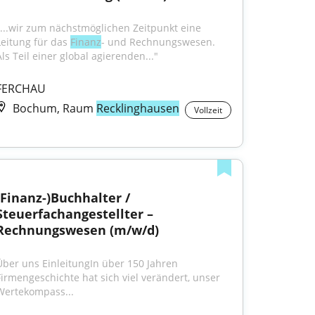
"...wir zum nächstmöglichen Zeitpunkt eine 
Leitung für das 
Finanz
- und Rechnungswesen. 
Als Teil einer global agierenden..."
FERCHAU
Bochum, Raum
Recklinghausen
Vollzeit
(Finanz-)Buchhalter / 
Steuerfachangestellter – 
Rechnungswesen (m/w/d)
Über uns EinleitungIn über 150 Jahren 
Firmengeschichte hat sich viel verändert, unser 
Wertekompass...