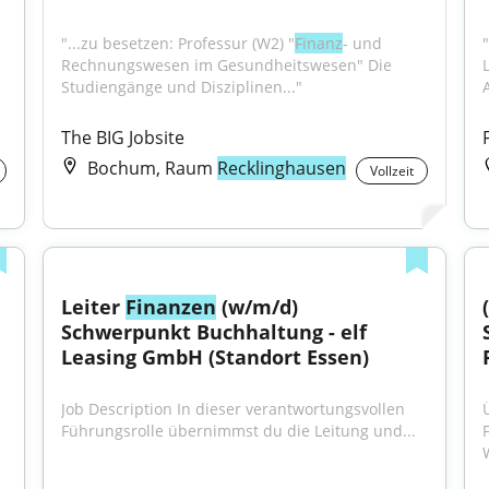
"...zu besetzen: Professur (W2) "
Finanz
- und 
Rechnungswesen im Gesundheitswesen" Die 
Studiengänge und Disziplinen..."
The BIG Jobsite
Bochum, Raum
Recklinghausen
Vollzeit
Leiter 
Finanzen
 (w/m/d) 
Schwerpunkt Buchhaltung - elf 
Leasing GmbH (Standort Essen)
Job Description In dieser verantwortungsvollen 
Führungsrolle übernimmst du die Leitung und...