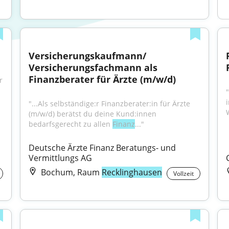
Versicherungskaufmann/ 
Versicherungsfachmann als 
Finanzberater für Ärzte (m/w/d)
 
"...Als selbständige:r Finanzberater:in für Ärzte 
(m/w/d) berätst du deine Kund:innen 
bedarfsgerecht zu allen 
Finanz
..."
Deutsche Ärzte Finanz Beratungs- und 
Vermittlungs AG
Bochum, Raum
Recklinghausen
Vollzeit