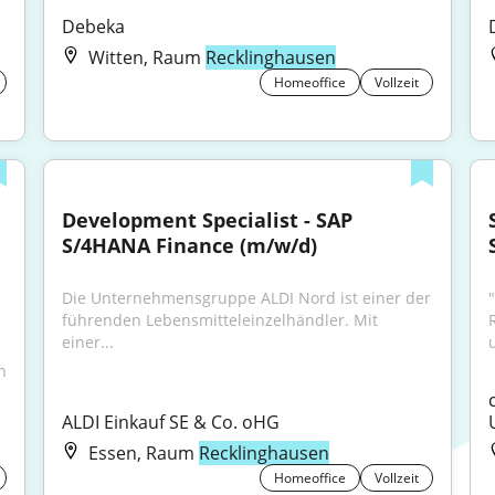
Debeka
Witten, Raum
Recklinghausen
Homeoffice
Vollzeit
Development Specialist - SAP 
S/4HANA Finance (m/w/d)
Die Unternehmensgruppe ALDI Nord ist einer der 
führenden Lebensmitteleinzelhändler. Mit 
einer...
 
ALDI Einkauf SE & Co. oHG
Essen, Raum
Recklinghausen
Homeoffice
Vollzeit