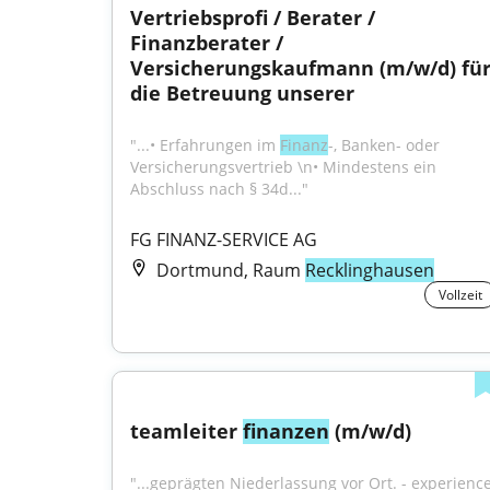
Vertriebsprofi / Berater / 
Finanzberater / 
Versicherungskaufmann (m/w/d) für
die Betreuung unserer
"...• Erfahrungen im 
Finanz
-, Banken- oder 
Versicherungsvertrieb \n• Mindestens ein 
Abschluss nach § 34d..."
FG FINANZ-SERVICE AG
Dortmund, Raum
Recklinghausen
Vollzeit
teamleiter 
finanzen
 (m/w/d)
"...geprägten Niederlassung vor Ort. - experience