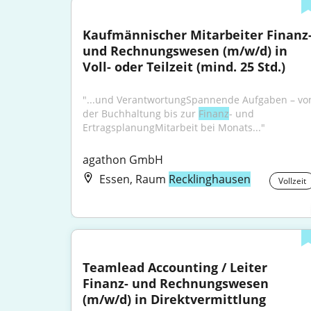
Kaufmännischer Mitarbeiter Finanz-
und Rechnungswesen (m/w/d) in 
Voll- oder Teilzeit (mind. 25 Std.)
"...und VerantwortungSpannende Aufgaben – von
der Buchhaltung bis zur 
Finanz
- und 
ErtragsplanungMitarbeit bei Monats..."
agathon GmbH
Essen, Raum
Recklinghausen
Vollzeit
Teamlead Accounting / Leiter 
Finanz- und Rechnungswesen 
(m/w/d) in Direktvermittlung