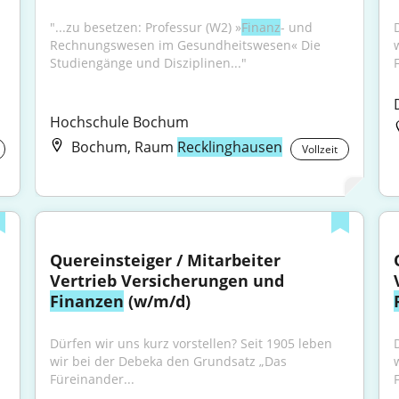
"...zu besetzen: Professur (W2) »
Finanz
- und 
Rechnungswesen im Gesundheitswesen« Die 
Studiengänge und Disziplinen..."
Hochschule Bochum
Bochum, Raum
Recklinghausen
Vollzeit
Quereinsteiger / Mitarbeiter 
Vertrieb Versicherungen und 
Finanzen
 (w/m/d)
Dürfen wir uns kurz vorstellen? Seit 1905 leben 
wir bei der Debeka den Grundsatz „Das 
Füreinander...