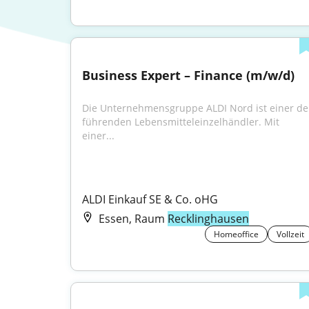
Business Expert – Finance (m/w/d)
Die Unternehmensgruppe ALDI Nord ist einer der
führenden Lebensmitteleinzelhändler. Mit 
einer...
ALDI Einkauf SE & Co. oHG
Essen, Raum
Recklinghausen
Homeoffice
Vollzeit