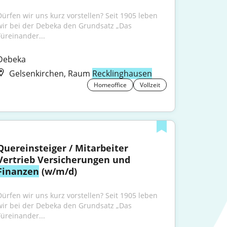
Dürfen wir uns kurz vorstellen? Seit 1905 leben 
wir bei der Debeka den Grundsatz „Das 
Füreinander...
Debeka
Gelsenkirchen, Raum
Recklinghausen
Homeoffice
Vollzeit
Quereinsteiger / Mitarbeiter 
Vertrieb Versicherungen und 
Finanzen
 (w/m/d)
Dürfen wir uns kurz vorstellen? Seit 1905 leben 
wir bei der Debeka den Grundsatz „Das 
Füreinander...