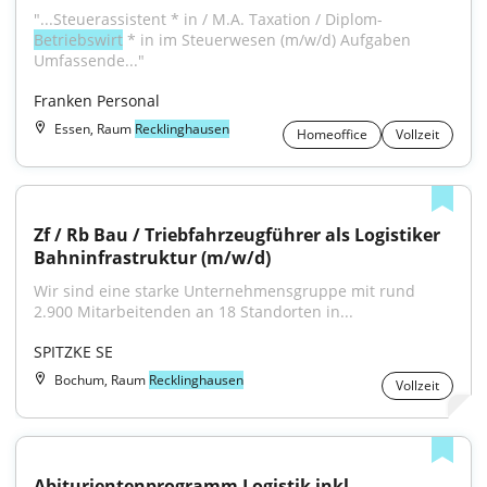
"...Steuerassistent * in / M.A. Taxation / Diplom-
Betriebswirt
 * in im Steuerwesen (m/w/d) Aufgaben 
Umfassende..."
Franken Personal
Essen, Raum
Recklinghausen
Homeoffice
Vollzeit
Zf / Rb Bau / Triebfahrzeugführer als Logistiker 
Bahninfrastruktur (m/w/d)
Wir sind eine starke Unter­nehmens­gruppe mit rund 
2.900 Mit­arbeitenden an 18 Standorten in...
SPITZKE SE
Bochum, Raum
Recklinghausen
Vollzeit
Abiturientenprogramm Logistik inkl. 