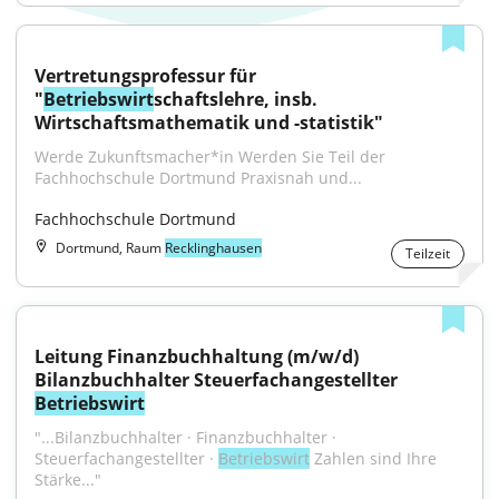
Vertretungsprofessur für 
"
Betriebswirt
schaftslehre, insb. 
Wirtschaftsmathematik und -statistik"
Werde Zukunftsmacher*in Werden Sie Teil der 
Fachhochschule Dortmund Praxisnah und...
Fachhochschule Dortmund
Dortmund, Raum
Recklinghausen
Teilzeit
Leitung Finanzbuchhaltung (m/w/d) 
Bilanzbuchhalter Steuerfachangestellter 
Betriebswirt
"...Bilanzbuchhalter · Finanzbuchhalter · 
Steuerfachangestellter · 
Betriebswirt
 Zahlen sind Ihre 
Stärke..."