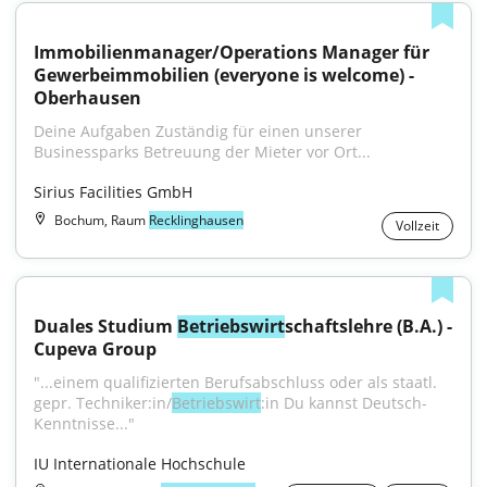
Immobilienmanager/Operations Manager für 
Gewerbeimmobilien (everyone is welcome) - 
Oberhausen
Deine Aufgaben Zuständig für einen unserer 
Businessparks Betreuung der Mieter vor Ort...
Sirius Facilities GmbH
Bochum, Raum
Recklinghausen
Vollzeit
Duales Studium 
Betriebswirt
schaftslehre (B.A.) - 
Cupeva Group
"...einem qualifizierten Berufsabschluss oder als staatl. 
gepr. Techniker:in/
Betriebswirt
:in Du kannst Deutsch-
Kenntnisse..."
IU Internationale Hochschule