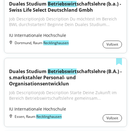
Duales Studium 
Betriebswirt
schaftslehre (b.a.) - 
Swiss Life Select Deutschland Gmbh
Job DescriptionJob Description Du möchtest im Bereich 
BWL durchstarten? Beginne Dein Duales Studium...
IU Internationale Hochschule
Dortmund, Raum
Recklinghausen
Vollzeit
Duales Studium 
Betriebswirt
schaftslehre (B.A.) - 
s.markstahler Personal- und 
Organisationsentwicklun
Job DescriptionJob Description Starte Deine Zukunft im 
Bereich Betriebswirtschaftslehre gemeinsam...
IU Internationale Hochschule
Essen, Raum
Recklinghausen
Vollzeit