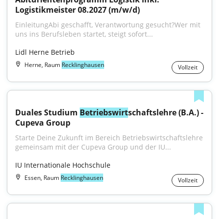
Logistikmeister 08.2027 (m/w/d)
EinleitungAbi geschafft, Verantwortung gesucht?Wer mit 
uns ins Berufsleben startet, steigt sofort...
Lidl Herne Betrieb
Herne, Raum
Recklinghausen
Vollzeit
Duales Studium 
Betriebswirt
schaftslehre (B.A.) - 
Cupeva Group
Starte Deine Zukunft im Bereich Betriebswirtschaftslehre 
gemeinsam mit der Cupeva Group und der IU...
IU Internationale Hochschule
Essen, Raum
Recklinghausen
Vollzeit