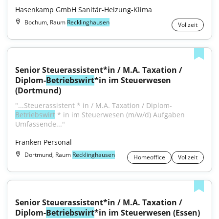
Hasenkamp GmbH Sanitär-Heizung-Klima
Bochum, Raum
Recklinghausen
Vollzeit
Senior Steuerassistent*in / M.A. Taxation / 
Diplom-
Betriebswirt
*in im Steuerwesen 
(Dortmund)
"...Steuerassistent * in / M.A. Taxation / Diplom-
Betriebswirt
 * in im Steuerwesen (m/w/d) Aufgaben 
Umfassende..."
Franken Personal
Dortmund, Raum
Recklinghausen
Homeoffice
Vollzeit
Senior Steuerassistent*in / M.A. Taxation / 
Diplom-
Betriebswirt
*in im Steuerwesen (Essen)