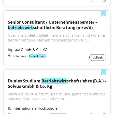
Senior Consultant / Unternehmensberater – 
betriebswirt
schaftliche Beratung (m/w/d)
Über uns EinleitungSeit mehr als 30 Jahren sind wir eine 
der führenden Unternehmensberatungen für...
inpraxi GmbH & Co. KG
Köln, Raum
Leverkusen
Vollzeit
Duales Studium 
Betriebswirt
schaftslehre (B.A.) - 
Solvus Gmbh & Co. Kg
Starte Deine Zukunft im Bereich BWL gemeinsam mit der 
Solvus GmbH & Co. KG und der IU...
IU Internationale Hochschule