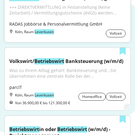
+++ DIREKTVERMITTLUNG in Festanstellung (keine 
Zeitarbeit) / Vermittlungsgutscheine (AVGS) werden...
RADAS Jobbörse & Personalvermittlung GmbH
Köln, Raum
Leverkusen
Vollzeit
Volkswirt/
Betriebswirt
 Banksteuerung (w/m/d)
Was zu Ihrem Alltag gehört: Banksteuerung und...Sie 
übernehmen eine zentrale Rolle bei der...
parcIT
Köln, Raum
Leverkusen
Homeoffice
Vollzeit
Von 36.900,00 € bis 121.300,00 €
Betriebswirt
in oder 
Betriebswirt
 (w/m/d) - 