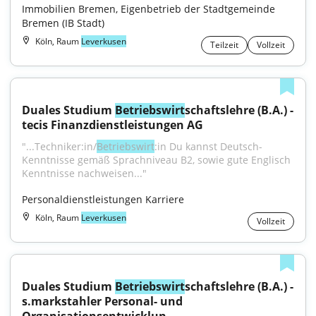
Immobilien Bremen, Eigenbetrieb der Stadtgemeinde 
Bremen (IB Stadt)
Köln, Raum
Leverkusen
Teilzeit
Vollzeit
Duales Studium 
Betriebswirt
schaftslehre (B.A.) - 
tecis Finanzdienstleistungen AG
"...Techniker:in/
Betriebswirt
:in Du kannst Deutsch-
Kenntnisse gemäß Sprachniveau B2, sowie gute Englisch 
Kenntnisse nachweisen..."
Personaldienstleistungen Karriere
Köln, Raum
Leverkusen
Vollzeit
Duales Studium 
Betriebswirt
schaftslehre (B.A.) - 
s.markstahler Personal- und 