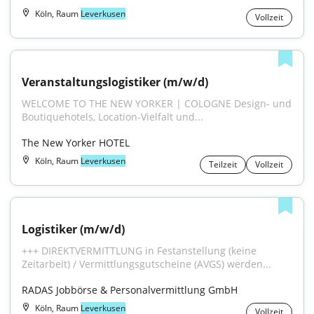
Köln, Raum
Leverkusen
Vollzeit
Veranstaltungslogistiker (m/w/d)
WELCOME TO THE NEW YORKER | COLOGNE Design- und 
Boutiquehotels, Location-Vielfalt und...
The New Yorker HOTEL
Köln, Raum
Leverkusen
Teilzeit
Vollzeit
Logistiker (m/w/d)
+++ DIREKTVERMITTLUNG in Festanstellung (keine 
Zeitarbeit) / Vermittlungsgutscheine (AVGS) werden...
RADAS Jobbörse & Personalvermittlung GmbH
Köln, Raum
Leverkusen
Vollzeit