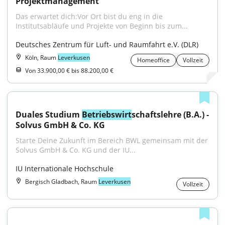
Projektmanagement
Das erwartet dich:Vor Ort bist du eng in die 
Institutsabläufe und Projekte von Beginn bis zum...
Deutsches Zentrum für Luft- und Raumfahrt e.V. (DLR)
Köln, Raum
Leverkusen
Homeoffice
Vollzeit
Von 33.900,00 € bis 88.200,00 €
Duales Studium 
Betriebswirt
schaftslehre (B.A.) - 
Solvus GmbH & Co. KG
Starte Deine Zukunft im Bereich BWL gemeinsam mit der 
Solvus GmbH & Co. KG und der IU...
IU Internationale Hochschule
Bergisch Gladbach, Raum
Leverkusen
Vollzeit