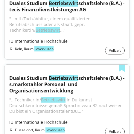
Duales Studium 
Betriebswirt
schaftslehre (B.A.) - 
tecis Finanzdienstleistungen AG
"...mit (Fach-)Abitur, einem qualifizierten 
Berufsabschluss oder als staatl. gepr. 
Techniker:in/
Betriebswirt
..."
IU Internationale Hochschule
Köln, Raum
Leverkusen
Vollzeit
Duales Studium 
Betriebswirt
schaftslehre (B.A.) - 
s.markstahler Personal- und 
Organisationsentwicklung
"...Techniker:in/
Betriebswirt
:in Du kannst 
Deutschkenntnisse gemäß Sprachniveau B2 nachweisen 
Du bist ein OrganisationstalentDu..."
IU Internationale Hochschule
Düsseldorf, Raum
Leverkusen
Vollzeit