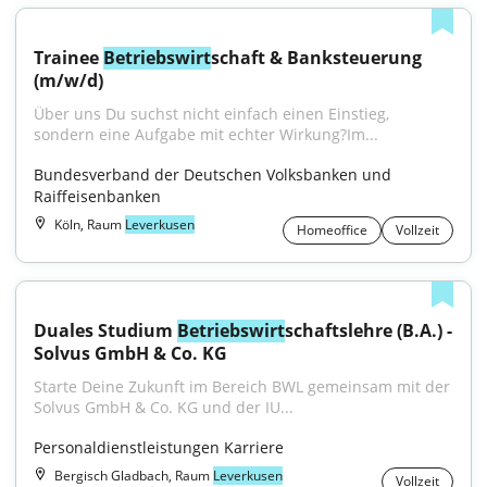
Trainee 
Betriebswirt
schaft & Banksteuerung 
(m/w/d)
Über uns Du suchst nicht einfach einen Einstieg, 
sondern eine Aufgabe mit echter Wirkung?Im...
Bundesverband der Deutschen Volksbanken und 
Raiffeisenbanken
Köln, Raum
Leverkusen
Homeoffice
Vollzeit
Duales Studium 
Betriebswirt
schaftslehre (B.A.) - 
Solvus GmbH & Co. KG
Starte Deine Zukunft im Bereich BWL gemeinsam mit der 
Solvus GmbH & Co. KG und der IU...
Personaldienstleistungen Karriere
Bergisch Gladbach, Raum
Leverkusen
Vollzeit