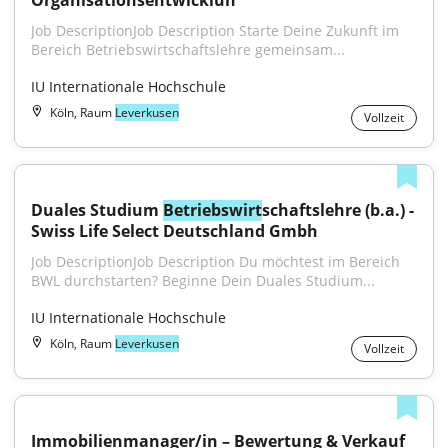
Organisationsentwicklun
Job DescriptionJob Description Starte Deine Zukunft im 
Bereich Betriebswirtschaftslehre gemeinsam...
IU Internationale Hochschule
Köln, Raum
Leverkusen
Vollzeit
Duales Studium 
Betriebswirt
schaftslehre (b.a.) - 
Swiss Life Select Deutschland Gmbh
Job DescriptionJob Description Du möchtest im Bereich 
BWL durchstarten? Beginne Dein Duales Studium...
IU Internationale Hochschule
Köln, Raum
Leverkusen
Vollzeit
Immobilienmanager/in – Bewertung & Verkauf 