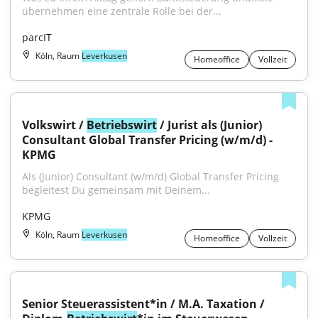
übernehmen eine zentrale Rolle bei der...
parcIT
Köln, Raum
Leverkusen
Homeoffice
Vollzeit
Volkswirt / 
Betriebswirt
 / Jurist als (Junior) 
Consultant Global Transfer Pricing (w/m/d) - 
KPMG
Als (Junior) Consultant (w/m/d) Global Transfer Pricing 
begleitest Du gemeinsam mit Deinem...
KPMG
Köln, Raum
Leverkusen
Homeoffice
Vollzeit
Senior Steuerassistent*in / M.A. Taxation / 