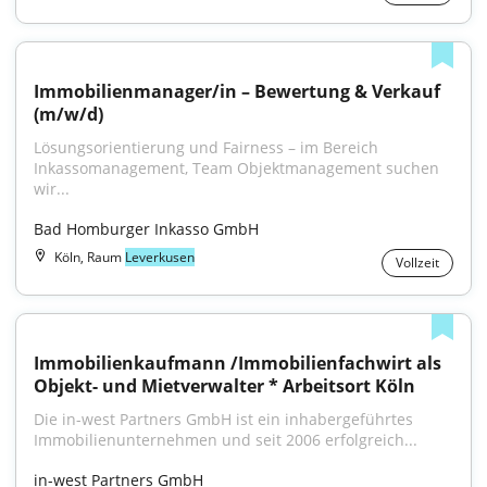
Immobilienmanager/in – Bewertung & Verkauf 
(m/w/d)
Lösungsorientierung und Fairness – im Bereich 
Inkassomanagement, Team Objektmanagement suchen 
wir...
Bad Homburger Inkasso GmbH
Köln, Raum
Leverkusen
Vollzeit
Immobilienkaufmann /Immobilienfachwirt als 
Objekt- und Mietverwalter * Arbeitsort Köln
Die in-west Partners GmbH ist ein inhabergeführtes 
Immobilienunternehmen und seit 2006 erfolgreich...
in-west Partners GmbH