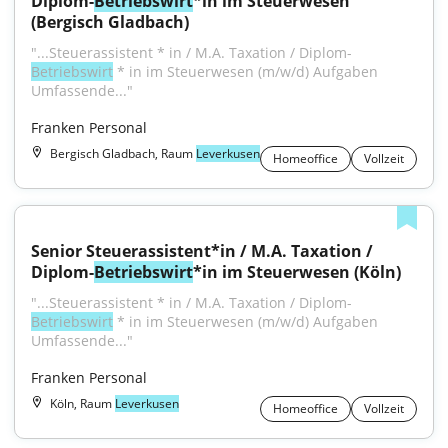
Diplom-
Betriebswirt
*in im Steuerwesen 
(Bergisch Gladbach)
"...Steuerassistent * in / M.A. Taxation / Diplom-
Betriebswirt
 * in im Steuerwesen (m/w/d) Aufgaben 
Umfassende..."
Franken Personal
Bergisch Gladbach, Raum
Leverkusen
Homeoffice
Vollzeit
Senior Steuerassistent*in / M.A. Taxation / 
Diplom-
Betriebswirt
*in im Steuerwesen (Köln)
"...Steuerassistent * in / M.A. Taxation / Diplom-
Betriebswirt
 * in im Steuerwesen (m/w/d) Aufgaben 
Umfassende..."
Franken Personal
Köln, Raum
Leverkusen
Homeoffice
Vollzeit