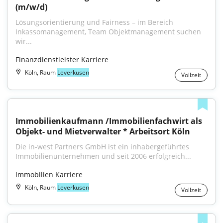
(m/w/d)
Lösungsorientierung und Fairness – im Bereich 
Inkassomanagement, Team Objektmanagement suchen 
wir...
Finanzdienstleister Karriere
Köln, Raum
Leverkusen
Vollzeit
Immobilienkaufmann /Immobilienfachwirt als 
Objekt- und Mietverwalter * Arbeitsort Köln
Die in-west Partners GmbH ist ein inhabergeführtes 
Immobilienunternehmen und seit 2006 erfolgreich...
Immobilien Karriere
Köln, Raum
Leverkusen
Vollzeit