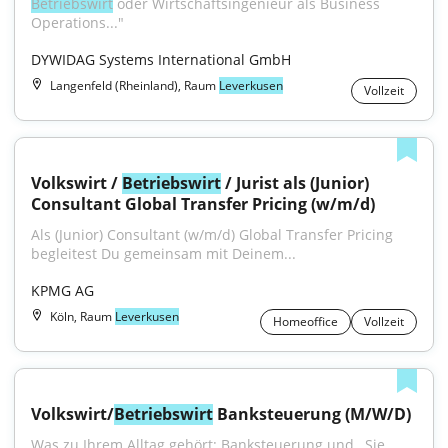
Betriebswirt
 oder Wirtschaftsingenieur als Business 
Operations..."
DYWIDAG Systems International GmbH
Langenfeld (Rheinland), Raum
Leverkusen
Vollzeit
Volkswirt / 
Betriebswirt
 / Jurist als (Junior) 
Consultant Global Transfer Pricing (w/m/d)
Als (Junior) Consultant (w/m/d) Global Transfer Pricing 
begleitest Du gemeinsam mit Deinem...
KPMG AG
Köln, Raum
Leverkusen
Homeoffice
Vollzeit
Volkswirt/
Betriebswirt
 Banksteuerung (M/W/D)
Was zu Ihrem Alltag gehört: Banksteuerung und…Sie 