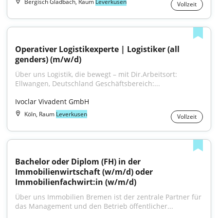
Bergisch Gladbach, Raum
Leverkusen
Vollzeit
Operativer Logistikexperte | Logistiker (all 
genders) (m/w/d)
Über uns Logistik, die bewegt – mit Dir.Arbeitsort: 
Ellwangen, Deutschland Geschäftsbereich:...
Ivoclar Vivadent GmbH
Köln, Raum
Leverkusen
Vollzeit
Bachelor oder Diplom (FH) in der 
Immobilienwirtschaft (w/m/d) oder 
Immobilienfachwirt:in (w/m/d)
Über uns Immobilien Bremen ist der zentrale Partner für 
das Management und den Betrieb öffentlicher...