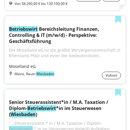
Von 38.200,00 € bis 130.100,00 €
Betriebswirt
 Bereichsleitung Finanzen, 
Controlling & IT (m/w/d) - Perspektive: 
Geschäftsführung
Die Moselland eG ist die größte Winzergenossenschaft in 
Rheinland-Pfalz und einer der bedeutendsten...
Moselland eG
Mainz, Raum
Wiesbaden
Vollzeit
Senior Steuerassistent*in / M.A. Taxation / 
Diplom-
Betriebswirt
*in im Steuerwesen 
(
Wiesbaden
)
"...Steuerassistent * in / M.A. Taxation / Diplom-
Betriebswirt
 * in im Steuerwesen (m/w/d) Aufgaben 