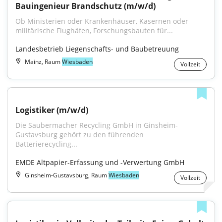
Bauingenieur Brandschutz (m/w/d)
Ob Ministerien oder Krankenhäuser, Kasernen oder 
militärische Flughäfen, Forschungsbauten für...
Landesbetrieb Liegenschafts- und Baubetreuung
Mainz, Raum
Wiesbaden
Vollzeit
Logistiker (m/w/d)
Die Saubermacher Recycling GmbH in Ginsheim-
Gustavsburg gehört zu den führenden 
Batterierecycling...
EMDE Altpapier-Erfassung und -Verwertung GmbH
Ginsheim-Gustavsburg, Raum
Wiesbaden
Vollzeit