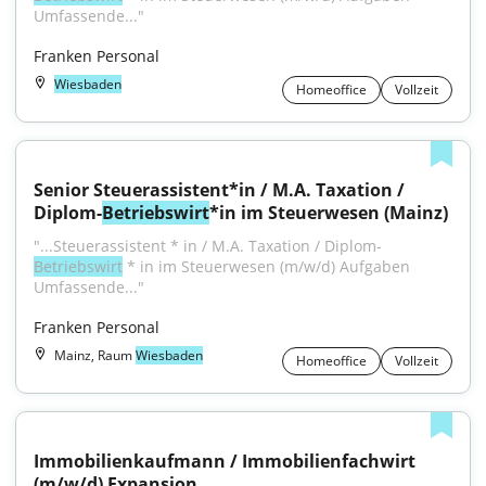
Umfassende..."
Franken Personal
Wiesbaden
Homeoffice
Vollzeit
Senior Steuerassistent*in / M.A. Taxation / 
Diplom-
Betriebswirt
*in im Steuerwesen (Mainz)
"...Steuerassistent * in / M.A. Taxation / Diplom-
Betriebswirt
 * in im Steuerwesen (m/w/d) Aufgaben 
Umfassende..."
Franken Personal
Mainz, Raum
Wiesbaden
Homeoffice
Vollzeit
Immobilienkaufmann / Immobilienfachwirt 
(m/w/d) Expansion