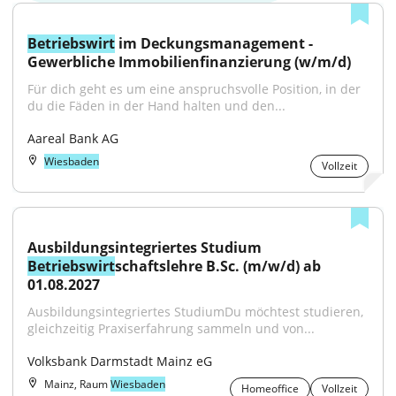
Betriebswirt
 im Deckungsmanagement - 
Gewerbliche Immobilienfinanzierung (w/m/d)
Für dich geht es um eine anspruchsvolle Position, in der 
du die Fäden in der Hand halten und den...
Aareal Bank AG
Wiesbaden
Vollzeit
Ausbildungsintegriertes Studium 
Betriebswirt
schaftslehre B.Sc. (m/w/d) ab 
01.08.2027
Ausbildungsintegriertes StudiumDu möchtest studieren, 
gleichzeitig Praxiserfahrung sammeln und von...
Volksbank Darmstadt Mainz eG
Mainz, Raum
Wiesbaden
Homeoffice
Vollzeit