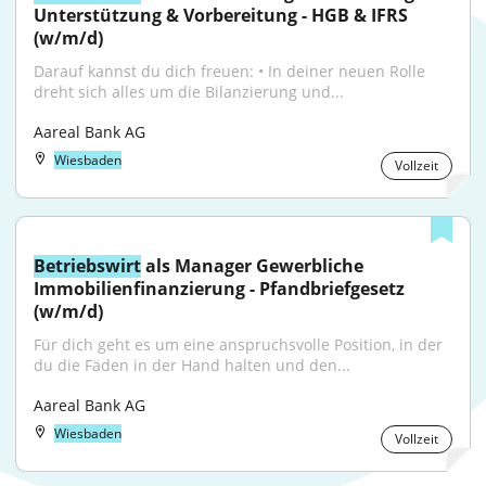
Unterstützung & Vorbereitung - HGB & IFRS 
(w/m/d)
Darauf kannst du dich freuen: • In deiner neuen Rolle 
dreht sich alles um die Bilanzierung und...
Aareal Bank AG
Wiesbaden
Vollzeit
Betriebswirt
 als Manager Gewerbliche 
Immobilienfinanzierung - Pfandbriefgesetz 
(w/m/d)
Für dich geht es um eine anspruchsvolle Position, in der 
du die Fäden in der Hand halten und den...
Aareal Bank AG
Wiesbaden
Vollzeit