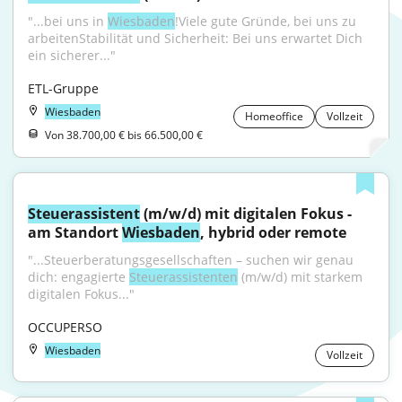
"...bei uns in 
Wiesbaden
!Viele gute Gründe, bei uns zu 
arbeitenStabilität und Sicherheit: Bei uns erwartet Dich 
ein sicherer..."
ETL-Gruppe
Wiesbaden
Homeoffice
Vollzeit
Von 38.700,00 € bis 66.500,00 €
Steuerassistent
 (m/w/d) mit digitalen Fokus - 
am Standort 
Wiesbaden
, hybrid oder remote
"...Steuerberatungsgesellschaften – suchen wir genau 
dich: engagierte 
Steuerassistenten
 (m/w/d) mit starkem 
digitalen Fokus..."
OCCUPERSO
Wiesbaden
Vollzeit