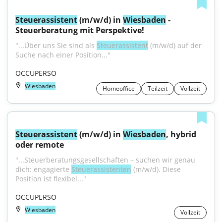
Steuerassistent
 (m/w/d) in 
Wiesbaden
 - 
Steuerberatung mit Perspektive!
"...Über uns Sie sind als 
Steuerassistent
 (m/w/d) auf der 
Suche nach einer Position..."
OCCUPERSO
Wiesbaden
Homeoffice
Teilzeit
Vollzeit
Steuerassistent
 (m/w/d) in 
Wiesbaden
, hybrid 
oder remote
"...Steuerberatungsgesellschaften – suchen wir genau 
dich: engagierte 
Steuerassistenten
 (m/w/d). Diese 
Position ist flexibel..."
OCCUPERSO
Wiesbaden
Vollzeit