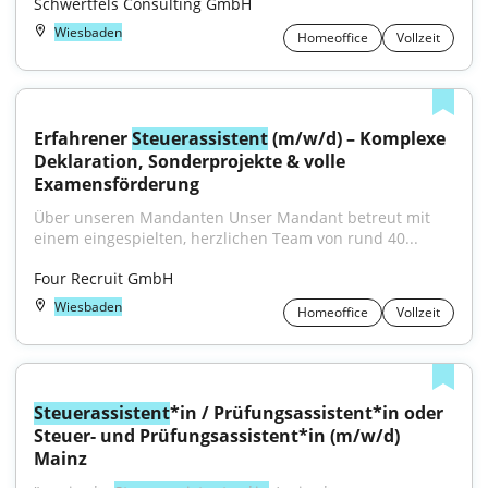
Schwertfels Consulting GmbH
Wiesbaden
Homeoffice
Vollzeit
Erfahrener 
Steuerassistent
 (m/w/d) – Komplexe 
Deklaration, Sonderprojekte & volle 
Examensförderung
Über unseren Mandanten Unser Mandant betreut mit 
einem eingespielten, herzlichen Team von rund 40...
Four Recruit GmbH
Wiesbaden
Homeoffice
Vollzeit
Steuerassistent
*in / Prüfungsassistent*in oder 
Steuer- und Prüfungsassistent*in (m/w/d) 
Mainz