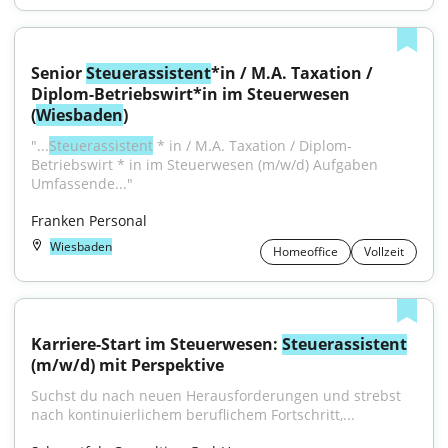
Senior 
Steuerassistent
*in / M.A. Taxation / 
Diplom-Betriebswirt*in im Steuerwesen 
(
Wiesbaden
)
"...
Steuerassistent
 * in / M.A. Taxation / Diplom-
Betriebswirt * in im Steuerwesen (m/w/d) Aufgaben 
Umfassende..."
Franken Personal
Wiesbaden
Homeoffice
Vollzeit
Karriere-Start im Steuerwesen: 
Steuerassistent
(m/w/d) mit Perspektive
Suchst du nach neuen Herausforderungen und strebst 
nach kontinuierlichem beruflichem Fortschritt,...