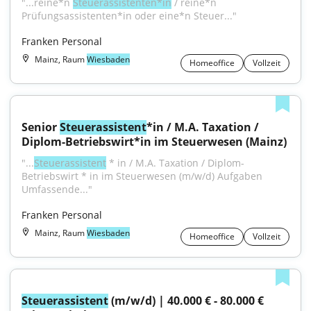
"...reine*n 
Steuerassistenten*in
 / reine*n 
Prüfungsassistenten*in oder eine*n Steuer..."
Franken Personal
Mainz, Raum
Wiesbaden
Homeoffice
Vollzeit
Senior 
Steuerassistent
*in / M.A. Taxation / 
Diplom-Betriebswirt*in im Steuerwesen (Mainz)
"...
Steuerassistent
 * in / M.A. Taxation / Diplom-
Betriebswirt * in im Steuerwesen (m/w/d) Aufgaben 
Umfassende..."
Franken Personal
Mainz, Raum
Wiesbaden
Homeoffice
Vollzeit
Steuerassistent
 (m/w/d) | 40.000 € - 80.000 € 