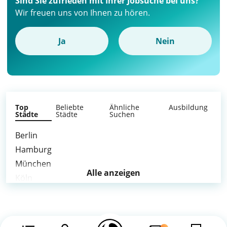
Sind Sie zufrieden mit Ihrer Jobsuche bei uns?
Wir freuen uns von Ihnen zu hören.
Ja
Nein
Top
Beliebte
Ähnliche
Ausbildung
Städte
Städte
Suchen
Berlin
Hamburg
München
Alle anzeigen
Köln
Frankfurt am Main
Stuttgart
Düsseldorf