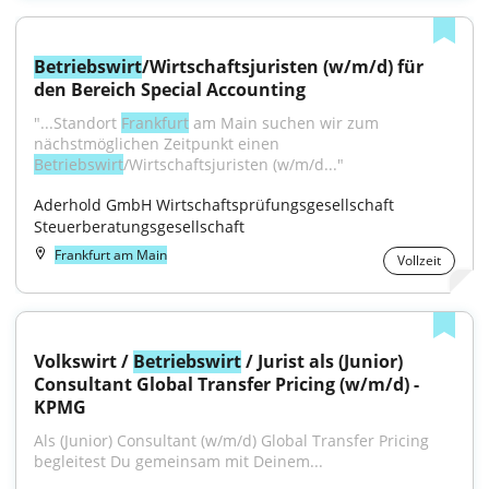
Betriebswirt
/Wirtschaftsjuristen (w/m/d) für 
den Bereich Special Accounting
"...Standort 
Frankfurt
 am Main suchen wir zum 
nächstmöglichen Zeitpunkt einen 
Betriebswirt
/Wirtschaftsjuristen (w/m/d..."
Aderhold GmbH Wirtschaftsprüfungsgesellschaft 
Steuerberatungsgesellschaft
Frankfurt am Main
Vollzeit
Volkswirt / 
Betriebswirt
 / Jurist als (Junior) 
Consultant Global Transfer Pricing (w/m/d) - 
KPMG
Als (Junior) Consultant (w/m/d) Global Transfer Pricing 
begleitest Du gemeinsam mit Deinem...