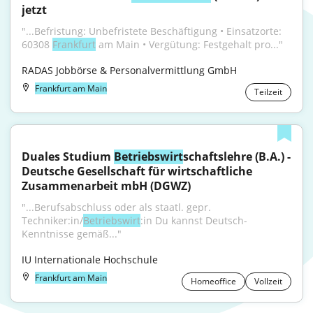
jetzt
"...Befristung: Unbefristete Beschäftigung • Einsatzorte: 
60308 
Frankfurt
 am Main • Vergütung: Festgehalt pro..."
RADAS Jobbörse & Personalvermittlung GmbH
Frankfurt am Main
Teilzeit
Duales Studium 
Betriebswirt
schaftslehre (B.A.) - 
Deutsche Gesellschaft für wirtschaftliche 
Zusammenarbeit mbH (DGWZ)
"...Berufsabschluss oder als staatl. gepr. 
Techniker:in/
Betriebswirt
:in Du kannst Deutsch-
Kenntnisse gemäß..."
IU Internationale Hochschule
Frankfurt am Main
Homeoffice
Vollzeit