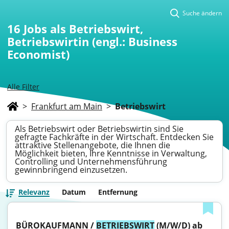
Suche ändern
16
Jobs als Betriebswirt,
Betriebswirtin (engl.: Business
Economist)
Alle Filter
>
Frankfurt am Main
>
Betriebswirt
Als Betriebswirt oder Betriebswirtin sind Sie
gefragte Fachkräfte in der Wirtschaft. Entdecken Sie
attraktive Stellenangebote, die Ihnen die
Möglichkeit bieten, Ihre Kenntnisse in Verwaltung,
Controlling und Unternehmensführung
gewinnbringend einzusetzen.
Relevanz
Datum
Entfernung
BÜROKAUFMANN / 
BETRIEBSWIRT
 (M/W/D) ab 