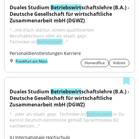
Duales Studium 
Betriebswirt
schaftslehre (B.A.) - 
Deutsche Gesellschaft für wirtschaftliche 
Zusammenarbeit mbH (DGWZ)
"...mit (Fach-)Abitur, einem qualifizierten 
Berufsabschluss oder als staatl. gepr. 
Techniker:in/
Betriebswirt
..."
Personaldienstleistungen Karriere
Frankfurt am Main
Homeoffice
Vollzeit
Duales Studium 
Betriebswirt
schaftslehre (B.A.) - 
Deutsche Gesellschaft für wirtschaftliche 
Zusammenarbeit mbH (DGWZ)
"...oder als staatl. gepr. Techniker:in/
Betriebswirt
:in Du 
kannst Deutsch-Kenntnisse gemäß Sprachniveau B2 
nachweisen..."
IU Internationale Hochschule