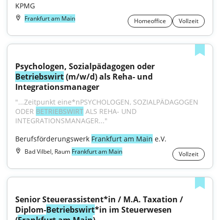
KPMG
Frankfurt am Main
Homeoffice
Vollzeit
Psychologen, Sozialpädagogen oder 
Betriebswirt
 (m/w/d) als Reha- und 
Integrationsmanager
"...Zeitpunkt eine*nPSYCHOLOGEN, SOZIALPÄDAGOGEN 
ODER 
BETRIEBSWIRT
 ALS REHA- UND 
INTEGRATIONSMANAGER..."
Berufsförderungswerk 
Frankfurt am Main
 e.V.
Bad Vilbel, Raum
Frankfurt am Main
Vollzeit
Senior Steuerassistent*in / M.A. Taxation / 
Diplom-
Betriebswirt
*in im Steuerwesen 