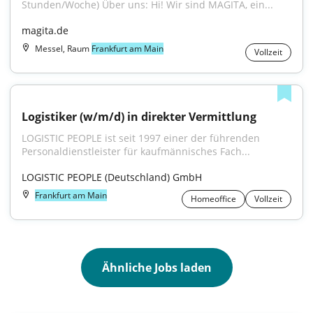
Stunden/Woche) Über uns: Hi! Wir sind MAGITA, ein...
magita.de
Messel, Raum
Frankfurt am Main
Vollzeit
Logistiker (w/m/d) in direkter Vermittlung
LOGISTIC PEOPLE ist seit 1997 einer der führenden 
Personaldienstleister für kaufmännisches Fach...
LOGISTIC PEOPLE (Deutschland) GmbH
Frankfurt am Main
Homeoffice
Vollzeit
Ähnliche Jobs laden