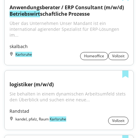
Anwendungsberater / ERP Consultant (m/w/d) 
Betriebswirt
schaftliche Prozesse
Über das Unternehmen Unser Mandant ist ein 
international agierender Spezialist für ERP-Lösungen 
im...
skalbach
Karlsruhe
Homeoffice
Vollzeit
logistiker (m/w/d)
Sie behalten in einem dynamischen Arbeitsumfeld stets 
den Überblick und suchen eine neue...
Randstad
kandel, pfalz, Raum
Karlsruhe
Vollzeit