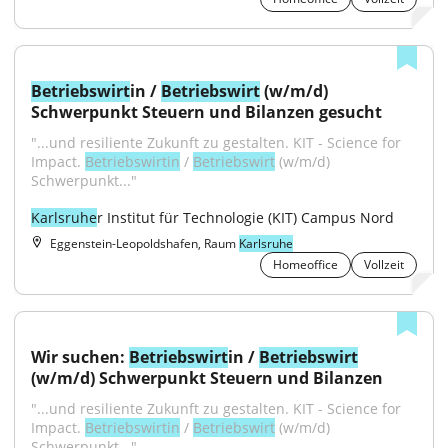
Betriebswirt
in / 
Betriebswirt
 (w/m/d) 
Schwerpunkt Steuern und Bilanzen gesucht
"...und resiliente Zukunft zu gestalten. KIT - Science for 
Impact. 
Betriebswirtin
 / 
Betriebswirt
 (w/m/d) 
Schwerpunkt..."
Karlsruhe
r Institut für Technologie (KIT) Campus Nord
Eggenstein-Leopoldshafen, Raum
Karlsruhe
Homeoffice
Vollzeit
Wir suchen: 
Betriebswirt
in / 
Betriebswirt
(w/m/d) Schwerpunkt Steuern und Bilanzen
"...und resiliente Zukunft zu gestalten. KIT - Science for 
Impact. 
Betriebswirtin
 / 
Betriebswirt
 (w/m/d) 
Schwerpunkt..."