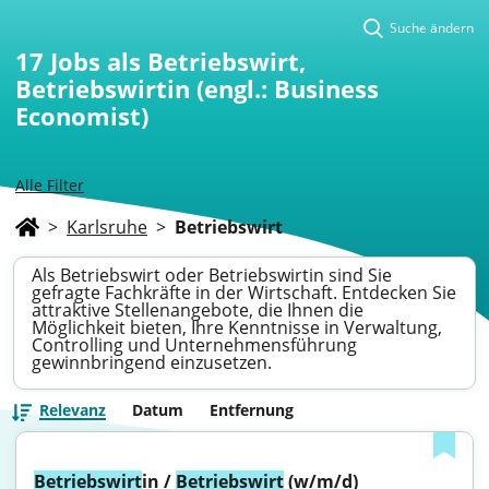
Suche ändern
17
Jobs als Betriebswirt,
Betriebswirtin (engl.: Business
Economist)
Alle Filter
>
Karlsruhe
>
Betriebswirt
Als Betriebswirt oder Betriebswirtin sind Sie
gefragte Fachkräfte in der Wirtschaft. Entdecken Sie
attraktive Stellenangebote, die Ihnen die
Möglichkeit bieten, Ihre Kenntnisse in Verwaltung,
Controlling und Unternehmensführung
gewinnbringend einzusetzen.
Relevanz
Datum
Entfernung
Betriebswirt
in / 
Betriebswirt
 (w/m/d) 