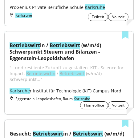
ProGenius Private Berufliche Schule 
Karlsruhe
Karlsruhe
Teilzeit
Vollzeit
Betriebswirt
in / 
Betriebswirt
 (w/m/d) 
Schwerpunkt Steuern und Bilanzen - 
Eggenstein-Leopoldshafen
"...und resiliente Zukunft zu gestalten. KIT - Science for 
Impact. 
Betriebswirtin
 / 
Betriebswirt
 (w/m/d) 
Schwerpunkt..."
Karlsruhe
r Institut für Technologie (KIT) Campus Nord
Eggenstein-Leopoldshafen, Raum
Karlsruhe
Homeoffice
Vollzeit
Gesucht: 
Betriebswirt
in / 
Betriebswirt
 (w/m/d) 