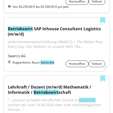
Homeoffice
Vollzeit
Von 56.250,00 € bis 62.500,00 € pro Jahr
Betriebswirt
 SAP Inhouse Consultant Logistics 
(m/w/d)
Unternehmensbeschreibung SWARCO | The Better Way. 
Every Day. Der Verkehr ist unsere Welt. Die...
Swarco AG
Kuppenheim, Raum
Karlsruhe
Homeoffice
Vollzeit
Lehrkraft / Dozent (m/w/d) Mathematik / 
Informatik / 
Betriebswirt
schaft
"...unserer privaten beruflichen Schule in 
Karlsruhe
suchen wir zum 14.09.2026 oder zum nächstmöglichen 
Termin..."