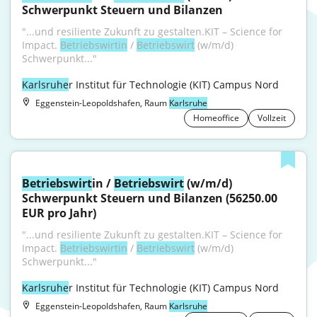
Schwerpunkt Steuern und Bilanzen
"...und resiliente Zukunft zu gestalten.KIT – Science for 
Impact. 
Betriebswirtin
 / 
Betriebswirt
 (w/m/d) 
Schwerpunkt..."
Karlsruhe
r Institut für Technologie (KIT) Campus Nord
Eggenstein-Leopoldshafen, Raum
Karlsruhe
Homeoffice
Vollzeit
Betriebswirt
in / 
Betriebswirt
 (w/m/d) 
Schwerpunkt Steuern und Bilanzen (56250.00 
EUR pro Jahr)
"...und resiliente Zukunft zu gestalten.KIT – Science for 
Impact. 
Betriebswirtin
 / 
Betriebswirt
 (w/m/d) 
Schwerpunkt..."
Karlsruhe
r Institut für Technologie (KIT) Campus Nord
Eggenstein-Leopoldshafen, Raum
Karlsruhe