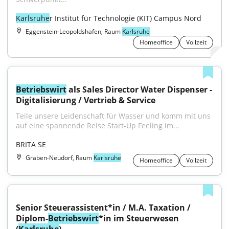
Karlsruhe
r Institut für Technologie (KIT) Campus Nord
Eggenstein-Leopoldshafen, Raum
Karlsruhe
Homeoffice
Vollzeit
Betriebswirt
 als Sales Director Water Dispenser - 
Digitalisierung / Vertrieb & Service
Teile unsere Leidenschaft für Wasser und komm mit uns 
auf eine spannende Reise Start-Up Feeling im...
BRITA SE
Graben-Neudorf, Raum
Karlsruhe
Homeoffice
Vollzeit
Senior Steuerassistent*in / M.A. Taxation / 
Diplom-
Betriebswirt
*in im Steuerwesen 