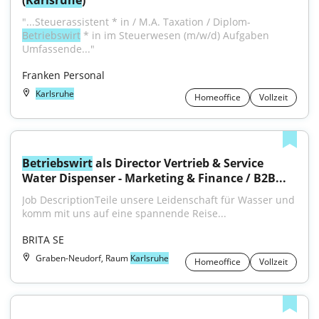
(
Karlsruhe
)
"...Steuerassistent * in / M.A. Taxation / Diplom-
Betriebswirt
 * in im Steuerwesen (m/w/d) Aufgaben 
Umfassende..."
Franken Personal
Karlsruhe
Homeoffice
Vollzeit
Betriebswirt
 als Director Vertrieb & Service 
Water Dispenser - Marketing & Finance / B2B...
Job DescriptionTeile unsere Leidenschaft für Wasser und 
komm mit uns auf eine spannende Reise...
BRITA SE
Graben-Neudorf, Raum
Karlsruhe
Homeoffice
Vollzeit