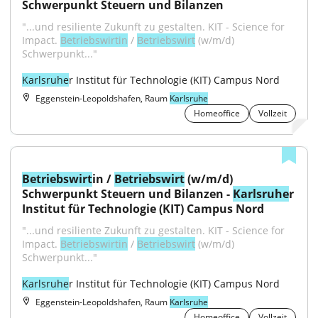
Schwerpunkt Steuern und Bilanzen
"...und resiliente Zukunft zu gestalten. KIT - Science for 
Impact. 
Betriebswirtin
 / 
Betriebswirt
 (w/m/d) 
Schwerpunkt..."
Karlsruhe
r Institut für Technologie (KIT) Campus Nord
Eggenstein-Leopoldshafen, Raum
Karlsruhe
Homeoffice
Vollzeit
Betriebswirt
in / 
Betriebswirt
 (w/m/d) 
Schwerpunkt Steuern und Bilanzen - 
Karlsruhe
r 
Institut für Technologie (KIT) Campus Nord
"...und resiliente Zukunft zu gestalten. KIT - Science for 
Impact. 
Betriebswirtin
 / 
Betriebswirt
 (w/m/d) 
Schwerpunkt..."
Karlsruhe
r Institut für Technologie (KIT) Campus Nord
Eggenstein-Leopoldshafen, Raum
Karlsruhe
Homeoffice
Vollzeit