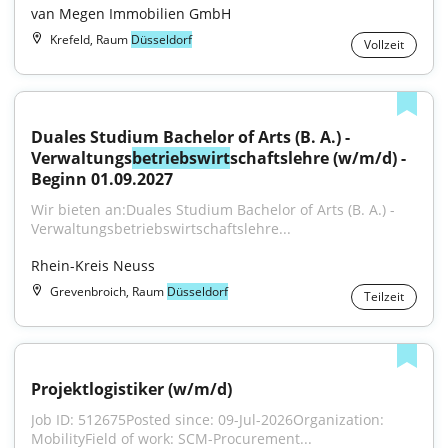
van Megen Immobilien GmbH
Krefeld, Raum
Düsseldorf
Vollzeit
Duales Studium Bachelor of Arts (B. A.) - 
Verwaltungs
betriebswirt
schaftslehre (w/m/d) - 
Beginn 01.09.2027
Wir bieten an:Duales Studium Bachelor of Arts (B. A.) - 
Verwaltungsbetriebswirtschaftslehre...
Rhein-Kreis Neuss
Grevenbroich, Raum
Düsseldorf
Teilzeit
Projektlogistiker (w/m/d)
Job ID: 512675Posted since: 09-Jul-2026Organization: 
MobilityField of work: SCM-Procurement...