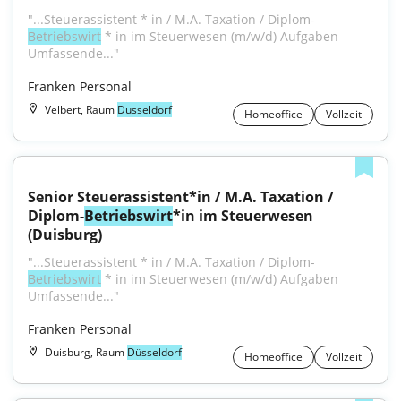
"...Steuerassistent * in / M.A. Taxation / Diplom-
Betriebswirt
 * in im Steuerwesen (m/w/d) Aufgaben 
Umfassende..."
Franken Personal
Velbert, Raum
Düsseldorf
Homeoffice
Vollzeit
Senior Steuerassistent*in / M.A. Taxation / 
Diplom-
Betriebswirt
*in im Steuerwesen 
(Duisburg)
"...Steuerassistent * in / M.A. Taxation / Diplom-
Betriebswirt
 * in im Steuerwesen (m/w/d) Aufgaben 
Umfassende..."
Franken Personal
Duisburg, Raum
Düsseldorf
Homeoffice
Vollzeit