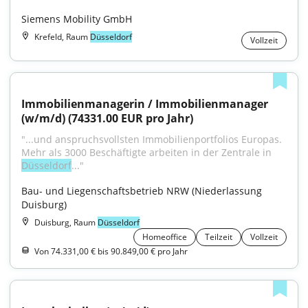
Siemens Mobility GmbH
Krefeld, Raum
Düsseldorf
Vollzeit
Immobilienmanagerin / Immobilienmanager 
(w/m/d) (74331.00 EUR pro Jahr)
"...und anspruchsvollsten Immobilienportfolios Europas. 
Mehr als 3000 Beschäftigte arbeiten in der Zentrale in 
Düsseldorf
..."
Bau- und Liegenschaftsbetrieb NRW (Niederlassung 
Duisburg)
Duisburg, Raum
Düsseldorf
Homeoffice
Teilzeit
Vollzeit
Von 74.331,00 € bis 90.849,00 € pro Jahr