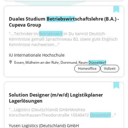
Duales Studium 
Betriebswirt
schaftslehre (B.A.) - 
Cupeva Group
"...Techniker:in/
Betriebswirt
:in Du kannst Deutsch-
Kenntnisse gemäß Sprachniveau B2, sowie gute Englisch 
Kenntnisse nachweisen..."
IU Internationale Hochschule
Essen, Mülheim an der Ruhr, Dortmund, Raum
Düsseldorf
Homeoffice
Vollzeit
Solution Designer (m/w/d) Logistikplaner 
Lagerlösungen
"...Logistics (Deutschland) GmbHAndrea 
KörschenhausenTheodorstraße 10540472 
Düsseldorf
..."
Yusen Logistics (Deutschland) GmbH