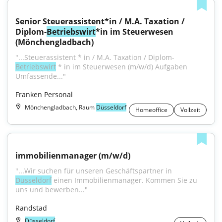
Senior Steuerassistent*in / M.A. Taxation / 
Diplom-
Betriebswirt
*in im Steuerwesen 
(Mönchengladbach)
"...Steuerassistent * in / M.A. Taxation / Diplom-
Betriebswirt
 * in im Steuerwesen (m/w/d) Aufgaben 
Umfassende..."
Franken Personal
Mönchengladbach, Raum
Düsseldorf
Homeoffice
Vollzeit
immobilienmanager (m/w/d)
"...Wir suchen für unseren Geschäftspartner in 
Düsseldorf
 einen Immobilienmanager. Kommen Sie zu 
uns und bewerben..."
Randstad
Düsseldorf