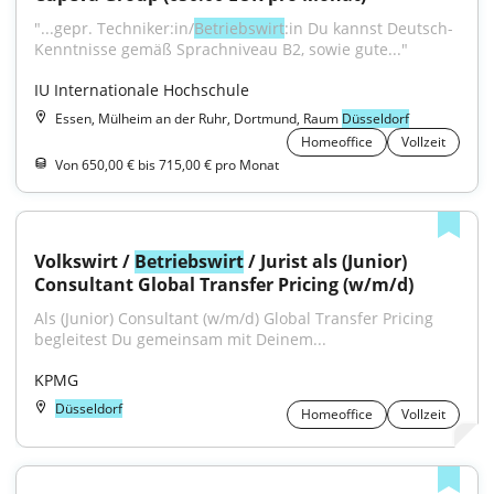
"...gepr. Techniker:in/
Betriebswirt
:in Du kannst Deutsch-
Kenntnisse gemäß Sprachniveau B2, sowie gute..."
IU Internationale Hochschule
Essen, Mülheim an der Ruhr, Dortmund, Raum
Düsseldorf
Homeoffice
Vollzeit
Von 650,00 € bis 715,00 € pro Monat
Volkswirt / 
Betriebswirt
 / Jurist als (Junior) 
Consultant Global Transfer Pricing (w/m/d)
Als (Junior) Consultant (w/m/d) Global Transfer Pricing 
begleitest Du gemeinsam mit Deinem...
KPMG
Düsseldorf
Homeoffice
Vollzeit