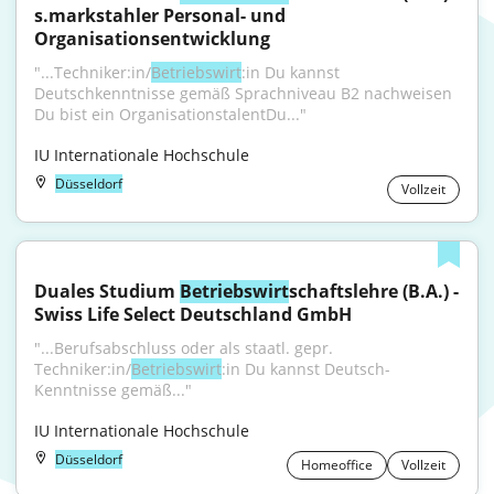
s.markstahler Personal- und 
Organisationsentwicklung
"...Techniker:in/
Betriebswirt
:in Du kannst 
Deutschkenntnisse gemäß Sprachniveau B2 nachweisen 
Du bist ein OrganisationstalentDu..."
IU Internationale Hochschule
Düsseldorf
Vollzeit
Duales Studium 
Betriebswirt
schaftslehre (B.A.) - 
Swiss Life Select Deutschland GmbH
"...Berufsabschluss oder als staatl. gepr. 
Techniker:in/
Betriebswirt
:in Du kannst Deutsch-
Kenntnisse gemäß..."
IU Internationale Hochschule
Düsseldorf
Homeoffice
Vollzeit