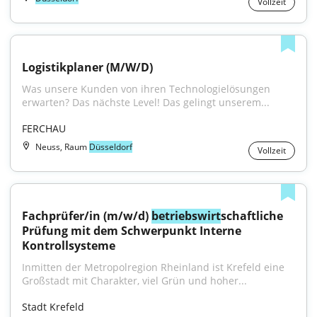
Vollzeit
Logistikplaner (M/W/D)
Was unsere Kunden von ihren Technologielösungen 
erwarten? Das nächste Level! Das gelingt unserem...
FERCHAU
Neuss, Raum
Düsseldorf
Vollzeit
Fachprüfer/in (m/w/d) 
betriebswirt
schaftliche 
Prüfung mit dem Schwerpunkt Interne 
Kontrollsysteme
Inmitten der Metropolregion Rheinland ist Krefeld eine 
Großstadt mit Charakter, viel Grün und hoher...
Stadt Krefeld