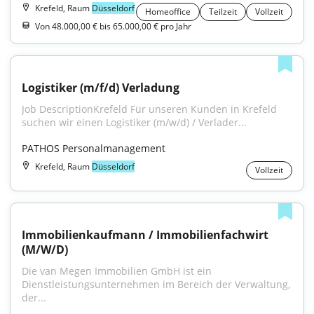
Krefeld, Raum
Düsseldorf
Homeoffice
Teilzeit
Vollzeit
Von 48.000,00 € bis 65.000,00 € pro Jahr
Logistiker (m/f/d) Verladung
Job DescriptionKrefeld Für unseren Kunden in Krefeld 
suchen wir einen Logistiker (m/w/d) / Verlader...
PATHOS Personalmanagement
Krefeld, Raum
Düsseldorf
Vollzeit
Immobilienkaufmann / Immobilienfachwirt 
(M/W/D)
Die van Megen Immobilien GmbH ist ein 
Dienstleistungsunternehmen im Bereich der Verwaltung, 
der...