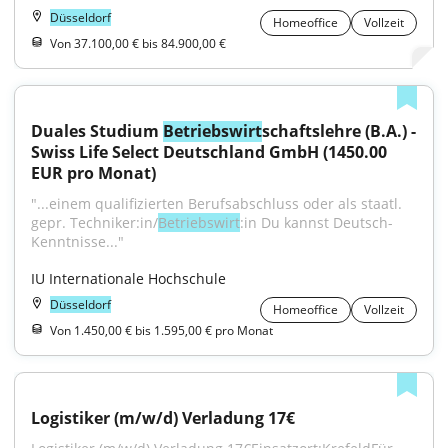
Düsseldorf
Homeoffice
Vollzeit
Von 37.100,00 € bis 84.900,00 €
Duales Studium 
Betriebswirt
schaftslehre (B.A.) - 
Swiss Life Select Deutschland GmbH (1450.00 
EUR pro Monat)
"...einem qualifizierten Berufsabschluss oder als staatl. 
gepr. Techniker:in/
Betriebswirt
:in Du kannst Deutsch-
Kenntnisse..."
IU Internationale Hochschule
Düsseldorf
Homeoffice
Vollzeit
Von 1.450,00 € bis 1.595,00 € pro Monat
Logistiker (m/w/d) Verladung 17€