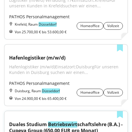
Logistiker (m/w/d) Verladung 17€Einsatzort:KrefeldFür 
unseren Kunden in Krefeldsuchen wir einen...
PATHOS Personalmanagement
Krefeld, Raum
Düsseldorf
Homeoffice
Vollzeit
Von 25.700,00 € bis 53.600,00 €
Hafenlogistiker (m/w/d)
Hafenlogistiker (m/w/d)Einsatzort:DuisburgFür unseren 
Kunden in Duisburg suchen wir einen...
PATHOS Personalmanagement
Duisburg, Raum
Düsseldorf
Homeoffice
Vollzeit
Von 24.900,00 € bis 65.400,00 €
Duales Studium 
Betriebswirt
schaftslehre (B.A.) - 
Cupeva Group (650.00 EUR pro Monat)