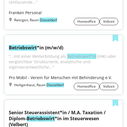
Umfassende..."
Franken Personal
Ratingen, Raum
Düsseldorf
Homeoffice
Vollzeit
Betriebswirt
*in (m/w/d)
"...mit einer Weiterbildung als 
Betriebswirt*in
 (IHK) oder 
vergleichbar Strukturierte, analytische und 
eigenverantwortliche..."
Pro Mobil - Verein für Menschen mit Behinderung e.V.
Heiligenhaus, Raum
Düsseldorf
Homeoffice
Vollzeit
Senior Steuerassistent*in / M.A. Taxation / 
Diplom-
Betriebswirt
*in im Steuerwesen 
(Velbert)