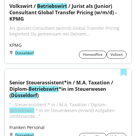
Volkswirt / 
Betriebswirt
 / Jurist als (Junior) 
Consultant Global Transfer Pricing (w/m/d) - 
KPMG
Als (Junior) Consultant (w/m/d) Global Transfer Pricing 
begleitest Du gemeinsam mit Deinem...
KPMG
Düsseldorf
Homeoffice
Vollzeit
Senior Steuerassistent*in / M.A. Taxation / 
Diplom-
Betriebswirt
*in im Steuerwesen 
(
Düsseldorf
)
"...Steuerassistent * in / M.A. Taxation / Diplom-
Betriebswirt
 * in im Steuerwesen (m/w/d) Aufgaben 
Umfassende..."
Franken Personal
Düsseldorf