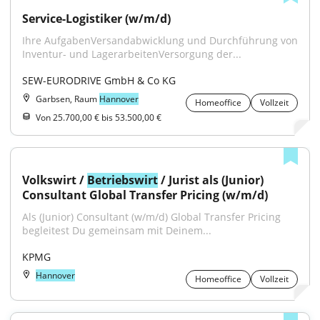
Service-Logistiker (w/m/d)
Ihre AufgabenVersandabwicklung und Durchführung von 
Inventur- und LagerarbeitenVersorgung der...
SEW-EURODRIVE GmbH & Co KG
Garbsen, Raum
Hannover
Homeoffice
Vollzeit
Von 25.700,00 € bis 53.500,00 €
Volkswirt / 
Betriebswirt
 / Jurist als (Junior) 
Consultant Global Transfer Pricing (w/m/d)
Als (Junior) Consultant (w/m/d) Global Transfer Pricing 
begleitest Du gemeinsam mit Deinem...
KPMG
Hannover
Homeoffice
Vollzeit