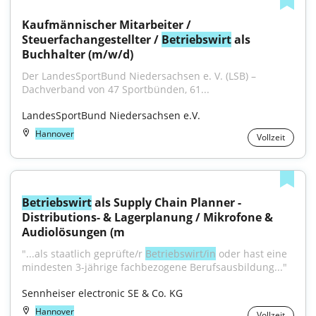
Kaufmännischer Mitarbeiter / 
Steuerfachangestellter / 
Betriebswirt
 als 
Buchhalter (m/w/d)
Der LandesSportBund Niedersachsen e. V. (LSB) – 
Dachverband von 47 Sportbünden, 61...
LandesSportBund Niedersachsen e.V.
Hannover
Vollzeit
Betriebswirt
 als Supply Chain Planner - 
Distributions- & Lagerplanung / Mikrofone & 
Audiolösungen (m
"...als staatlich geprüfte/r 
Betriebswirt/in
 oder hast eine 
mindesten 3-jährige fachbezogene Berufsausbildung..."
Sennheiser electronic SE & Co. KG
Hannover
Vollzeit