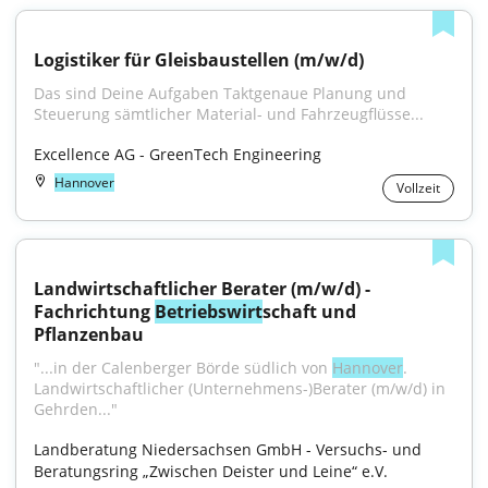
Logistiker für Gleisbaustellen (m/w/d)
Das sind Deine Aufgaben Taktgenaue Planung und 
Steuerung sämtlicher Material- und Fahrzeugflüsse...
Excellence AG - GreenTech Engineering
Hannover
Vollzeit
Landwirtschaftlicher Berater (m/w/d) - 
Fachrichtung 
Betriebswirt
schaft und 
Pflanzenbau
"...in der Calenberger Börde südlich von 
Hannover
. 
Landwirtschaftlicher (Unternehmens-)Berater (m/w/d) in 
Gehrden..."
Landberatung Niedersachsen GmbH - Versuchs- und 
Beratungsring „Zwischen Deister und Leine“ e.V.