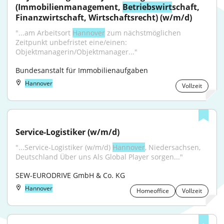
(Immobilienmanagement, 
Betriebswirt
schaft, 
Finanzwirtschaft, Wirtschaftsrecht) (w/m/d)
"...am Arbeitsort 
Hannover
 zum nächstmöglichen 
Zeitpunkt unbefristet eine/einen: 
Objektmanagerin/Objektmanager..."
Bundesanstalt für Immobilienaufgaben
Hannover
Vollzeit
Service-Logistiker (w/m/d)
"...Service-Logistiker (w/m/d) 
Hannover
, Niedersachsen, 
Deutschland Über uns Als Global Player sorgen..."
SEW-EURODRIVE GmbH & Co. KG
Hannover
Homeoffice
Vollzeit