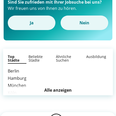
Sind Sie zufrieden mit Ihrer Jobsuche bei uns?
Wir freuen uns von Ihnen zu hören.
Ja
Nein
Top
Beliebte
Ähnliche
Ausbildung
Städte
Städte
Suchen
Berlin
Hamburg
München
Alle anzeigen
Köln
Frankfurt am Main
Stuttgart
Düsseldorf