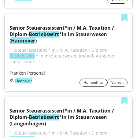
Senior Steuerassistent*in / M.A. Taxation / 
Diplom-
Betriebswirt
*in im Steuerwesen 
(
Hannover
)
"...Steuerassistent * in / M.A. Taxation / Diplom-
Betriebswirt
 * in im Steuerwesen (m/w/d) Aufgaben 
Umfassende..."
Franken Personal
Hannover
Homeoffice
Vollzeit
Senior Steuerassistent*in / M.A. Taxation / 
Diplom-
Betriebswirt
*in im Steuerwesen 
(Langenhagen)
"...Steuerassistent * in / M.A. Taxation / Diplom-