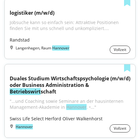
logistiker (m/w/d)
Jobsuche kann so einfach sein: Attraktive Positionen 
finden Sie mit uns schnell und unkompliziert....
Randstad
Langenhagen, Raum
Hannover
Vollzeit
Duales Studium Wirtschaftspsychologie (m/w/d) 
oder Business Administration & 
Betriebswirt
schaft
"...und Coaching sowie Seminare an der hausinternen 
Management-Akademie in 
Hannover
. •..."
Swiss Life Select Herford Oliver Walkenhorst
Hannover
Vollzeit