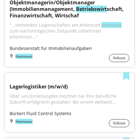
Objektmanagerin/Objektmanager 
(Immobilienmanagement, 
Betriebswirt
schaft, 
Finanzwirtschaft, Wirtschaf
"...stehenden Liegenschaften am Arbeitsort 
Hannover
zum nächstmöglichen Zeitpunkt unbefristet 
eine/einen..."
Bundesanstalt für Immobilienaufgaben
Hannover
Vollzeit
Lagerlogistiker (m/w/d)
Über uns EinleitungWo möchten Sie Ihre berufliche 
Zukunft erfolgreich gestalten: Bei einem weltweit...
Bürkert Fluid Control Systems
Hannover
Vollzeit