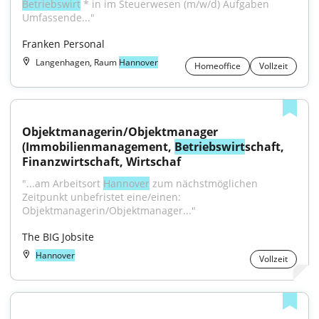
Betriebswirt
 * in im Steuerwesen (m/w/d) Aufgaben 
Umfassende..."
Franken Personal
Langenhagen, Raum
Hannover
Homeoffice
Vollzeit
Objektmanagerin/Objektmanager 
(Immobilienmanagement, 
Betriebswirt
schaft, 
Finanzwirtschaft, Wirtschaf
"...am Arbeitsort 
Hannover
 zum nächstmöglichen 
Zeitpunkt unbefristet eine/einen: 
Objektmanagerin/Objektmanager..."
The BIG Jobsite
Hannover
Vollzeit