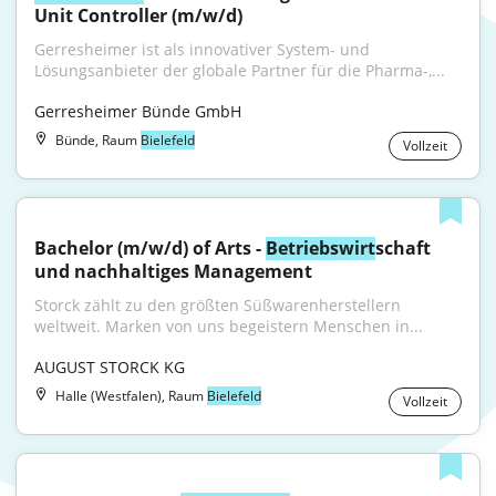
Unit Controller (m/w/d)
Gerresheimer ist als innovativer System- und 
Lösungsanbieter der globale Partner für die Pharma-,...
Gerresheimer Bünde GmbH
Bünde, Raum
Bielefeld
Vollzeit
Bachelor (m/w/d) of Arts - 
Betriebswirt
schaft 
und nachhaltiges Management
Storck zählt zu den größten Süßwarenherstellern 
weltweit. Marken von uns begeistern Menschen in...
AUGUST STORCK KG
Halle (Westfalen), Raum
Bielefeld
Vollzeit