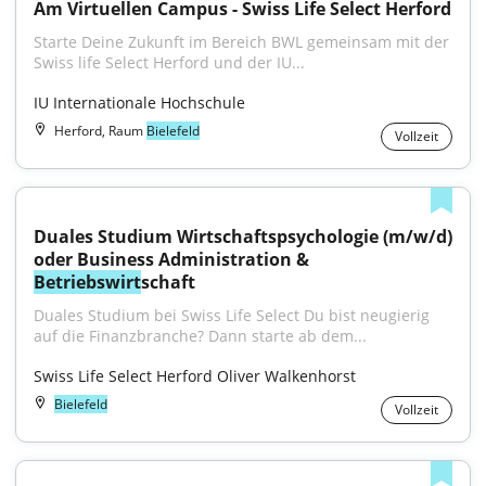
Am Virtuellen Campus - Swiss Life Select Herford
Starte Deine Zukunft im Bereich BWL gemeinsam mit der 
Swiss life Select Herford und der IU...
IU Internationale Hochschule
Herford, Raum
Bielefeld
Vollzeit
Duales Studium Wirtschaftspsychologie (m/w/d) 
oder Business Administration & 
Betriebswirt
schaft
Duales Studium bei Swiss Life Select Du bist neugierig 
auf die Finanzbranche? ​Dann starte ab dem...
Swiss Life Select Herford Oliver Walkenhorst
Bielefeld
Vollzeit