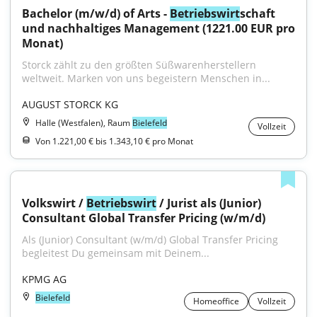
Bachelor (m/w/d) of Arts - 
Betriebswirt
schaft 
und nachhaltiges Management (1221.00 EUR pro 
Monat)
Storck zählt zu den größten Süßwarenherstellern 
weltweit. Marken von uns begeistern Menschen in...
AUGUST STORCK KG
Halle (Westfalen), Raum
Bielefeld
Vollzeit
Von 1.221,00 € bis 1.343,10 € pro Monat
Volkswirt / 
Betriebswirt
 / Jurist als (Junior) 
Consultant Global Transfer Pricing (w/m/d)
Als (Junior) Consultant (w/m/d) Global Transfer Pricing 
begleitest Du gemeinsam mit Deinem...
KPMG AG
Bielefeld
Homeoffice
Vollzeit