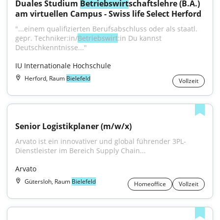
Duales Studium 
Betriebswirt
schaftslehre (B.A.) 
am virtuellen Campus - Swiss life Select Herford
"...einem qualifizierten Berufsabschluss oder als staatl. 
gepr. Techniker:in/
Betriebswirt
:in Du kannst 
Deutschkenntnisse..."
IU Internationale Hochschule
Herford, Raum
Bielefeld
Vollzeit
Senior Logistikplaner (m/w/x)
Arvato ist ein innovativer und global führender 3PL-
Dienstleister im Bereich Supply Chain...
Arvato
Gütersloh, Raum
Bielefeld
Homeoffice
Vollzeit