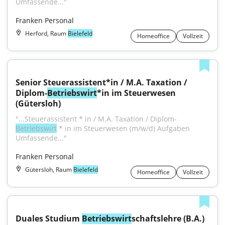
Umfassende..."
Franken Personal
Herford, Raum
Bielefeld
Homeoffice
Vollzeit
Senior Steuerassistent*in / M.A. Taxation / 
Diplom-
Betriebswirt
*in im Steuerwesen 
(Gütersloh)
"...Steuerassistent * in / M.A. Taxation / Diplom-
Betriebswirt
 * in im Steuerwesen (m/w/d) Aufgaben 
Umfassende..."
Franken Personal
Gütersloh, Raum
Bielefeld
Homeoffice
Vollzeit
Duales Studium 
Betriebswirt
schaftslehre (B.A.) 