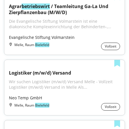
Agrar
betriebswirt
 / Teamleitung Ga-La Und 
Zierpflanzenbau (M/W/D)
Die Evangelische Stiftung Volmarstein ist eine 
diakonische Komplexeinrichtung der Behinderten-,...
Evangelische Stiftung Volmarstein
Melle, Raum
Bielefeld
Vollzeit
Logistiker (m/w/d) Versand
Wir suchen Logistiker (m/w/d) Versand Melle - Vollzeit 
Logistiker (m/w/d) Versand in Melle Als...
Neo Temp GmbH
Melle, Raum
Bielefeld
Vollzeit