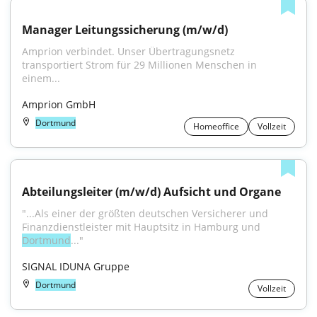
Manager Leitungssicherung (m/w/d)
Amprion verbindet. Unser Übertragungsnetz 
transportiert Strom für 29 Millionen Menschen in 
einem...
Amprion GmbH
Dortmund
Homeoffice
Vollzeit
Abteilungsleiter (m/w/d) Aufsicht und Organe
"...Als einer der größten deutschen Versicherer und 
Finanzdienstleister mit Hauptsitz in Hamburg und 
Dortmund
..."
SIGNAL IDUNA Gruppe
Dortmund
Vollzeit