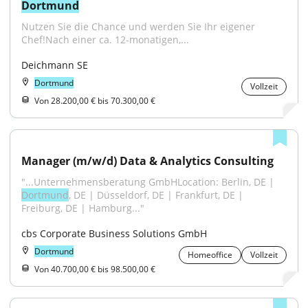
Dortmund
Nutzen Sie die Chance und werden Sie Ihr eigener 
Chef!Nach einer ca. 12-monatigen,...
Deichmann SE
Dortmund
Vollzeit
Von 28.200,00 € bis 70.300,00 €
Manager (m/w/d) Data & Analytics Consulting
"...Unternehmensberatung GmbHLocation: Berlin, DE | 
Dortmund
, DE | Düsseldorf, DE | Frankfurt, DE | 
Freiburg, DE | Hamburg..."
cbs Corporate Business Solutions GmbH
Dortmund
Homeoffice
Vollzeit
Von 40.700,00 € bis 98.500,00 €