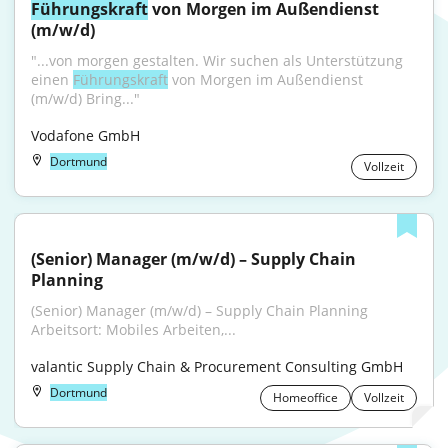
Führungskraft
 von Morgen im Außendienst 
(m/w/d)
"...von morgen gestalten. Wir suchen als Unterstützung 
einen 
Führungskraft
 von Morgen im Außendienst 
(m/w/d) Bring..."
Vodafone GmbH
Dortmund
Vollzeit
(Senior) Manager (m/w/d) – Supply Chain 
Planning
(Senior) Manager (m/w/d) – Supply Chain Planning 
Arbeitsort: Mobiles Arbeiten,...
valantic Supply Chain & Procurement Consulting GmbH
Dortmund
Homeoffice
Vollzeit