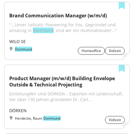
Brand Communication Manager (w/m/d)
"...Unser Leitsatz: Pioneering for You. Gegründet und 
ansässig in 
Dortmund
, sind wir ein multinationaler..."
WILO SE
Dortmund
Homeoffice
Vollzeit
Product Manager (m/w/d) Building Envelope 
Outside & Technical Projecting
EinleitungWir sind DÖRKEN – Experten mit Leidenschaft. 
Vor über 130 Jahren gründeten Dr. Carl...
DÖRKEN
Herdecke, Raum
Dortmund
Vollzeit