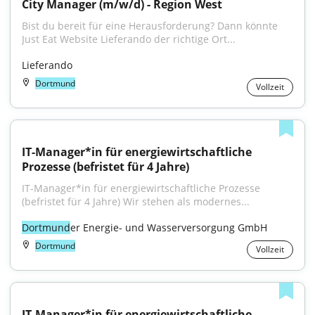
City Manager (m/w/d) - Region West
Bist du bereit für eine Herausforderung? Dann könnte 
Just Eat Website Lieferando der richtige Ort...
Lieferando
Dortmund
Vollzeit
IT-Manager*in für energiewirtschaftliche 
Prozesse (befristet für 4 Jahre)
IT-Manager*in für energiewirt­schaft­liche Prozesse 
(befristet für 4 Jahre) Wir stehen als modernes...
Dortmund
er Energie- und Wasserversorgung GmbH
Dortmund
Vollzeit
IT-Manager*in für energiewirt­schaft­liche 