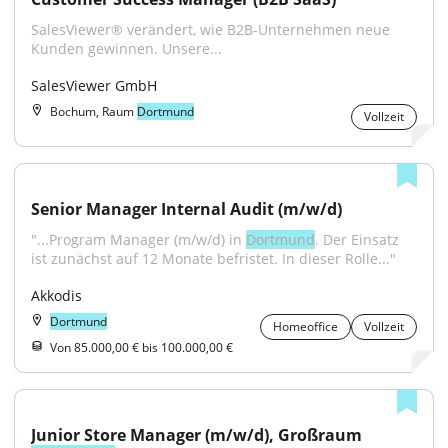
SalesViewer® verändert, wie B2B-Unternehmen neue 
Kunden gewinnen. Unsere...
SalesViewer GmbH
Bochum, Raum
Dortmund
Vollzeit
Senior Manager Internal Audit (m/w/d)
"...Program Manager (m/w/d) in 
Dortmund
. Der Einsatz 
ist zunächst auf 12 Monate befristet. In dieser Rolle..."
Akkodis
Dortmund
Homeoffice
Vollzeit
Von 85.000,00 € bis 100.000,00 €
Junior Store Manager (m/w/d), Großraum 