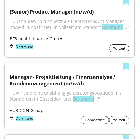
(Senior) Product Manager (m/w/d)
"...Dann bewirb dich jetzt als (Senior) Product Manager 
(m/w/d) (unbefristet) in Vollzeit am Standort 
Dortmund
..."
BFS health finance GmbH
Dortmund
Vollzeit
Manager - Projektleitung / Finanzanalyse / 
Kundenmanagement (m/w/d)
"...Wir sind eine unabhängige Beratungsboutique mit 
Standorten in Düsseldorf und 
Dortmund
..."
AURICON Group
Dortmund
Homeoffice
Vollzeit