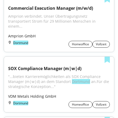
Commercial Execution Manager (m/w/d)
Amprion verbindet. Unser Übertragungsnetz 
transportiert Strom für 29 Millionen Menschen in 
einem...
Amprion GmbH
Dortmund
Homeoffice
Vollzeit
SOX Compliance Manager (m|w|d)
"...bieten Karrieremöglichkeiten als SOX Compliance 
Manager (m|w|d) an dem Standort 
Dortmund
 an.Für die 
strategische Konzeption..."
VDM Metals Holding GmbH
Dortmund
Homeoffice
Vollzeit