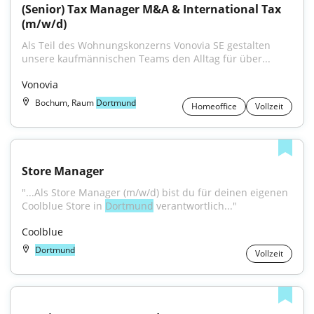
(Senior) Tax Manager M&A & International Tax 
(m/w/d)
Als Teil des Wohnungskonzerns Vonovia SE gestalten 
unsere kaufmännischen Teams den Alltag für über...
Vonovia
Bochum, Raum
Dortmund
Homeoffice
Vollzeit
Store Manager
"...Als Store Manager (m/w/d) bist du für deinen eigenen 
Coolblue Store in 
Dortmund
 verantwortlich..."
Coolblue
Dortmund
Vollzeit