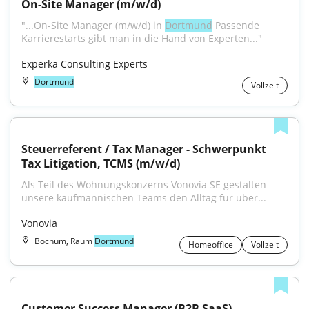
On-Site Manager (m/w/d)
"...On-Site Manager (m/w/d) in 
Dortmund
 Passende 
Karrierestarts gibt man in die Hand von Experten..."
Experka Consulting Experts
Dortmund
Vollzeit
Steuerreferent / Tax Manager - Schwerpunkt 
Tax Litigation, TCMS (m/w/d)
Als Teil des Wohnungskonzerns Vonovia SE gestalten 
unsere kaufmännischen Teams den Alltag für über...
Vonovia
Bochum, Raum
Dortmund
Homeoffice
Vollzeit
Customer Success Manager (B2B SaaS)