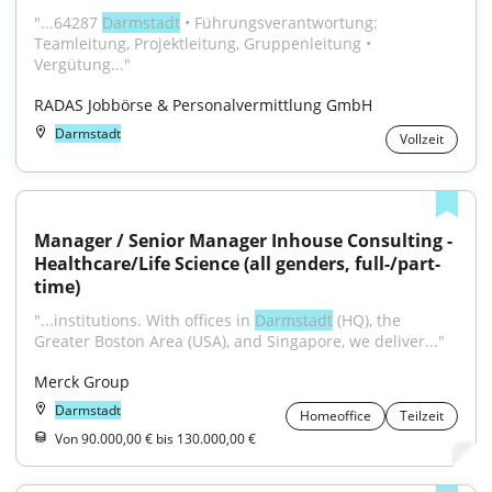
"...64287 
Darmstadt
 • Führungsverantwortung: 
Teamleitung, Projektleitung, Gruppenleitung • 
Vergütung..."
RADAS Jobbörse & Personalvermittlung GmbH
Darmstadt
Vollzeit
Manager / Senior Manager Inhouse Consulting - 
Healthcare/Life Science (all genders, full-/part-
time)
"...institutions. With offices in 
Darmstadt
 (HQ), the 
Greater Boston Area (USA), and Singapore, we deliver..."
Merck Group
Darmstadt
Homeoffice
Teilzeit
Von 90.000,00 € bis 130.000,00 €