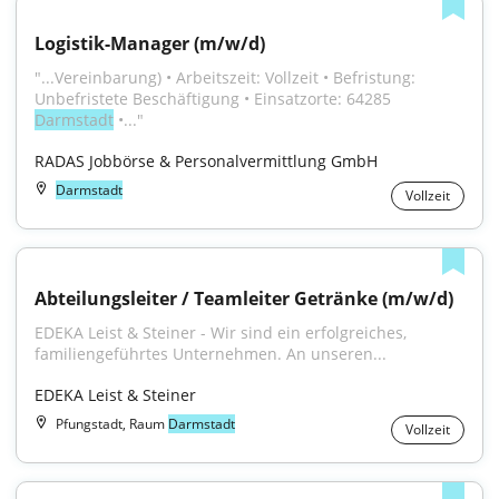
Logistik-Manager (m/w/d)
"...Vereinbarung) • Arbeitszeit: Vollzeit • Befristung: 
Unbefristete Beschäftigung • Einsatzorte: 64285 
Darmstadt
 •..."
RADAS Jobbörse & Personalvermittlung GmbH
Darmstadt
Vollzeit
Abteilungsleiter / Teamleiter Getränke (m/w/d)
EDEKA Leist & Steiner - Wir sind ein erfolgreiches, 
familiengeführtes Unternehmen. An unseren...
EDEKA Leist & Steiner
Pfungstadt, Raum
Darmstadt
Vollzeit