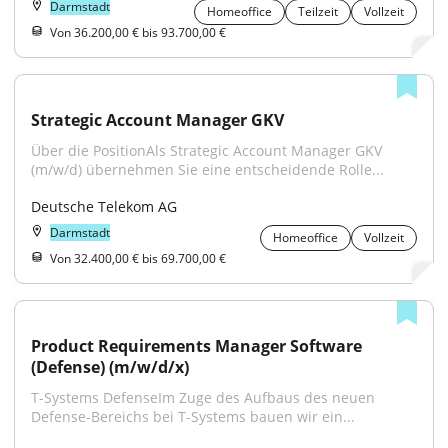
Darmstadt
Homeoffice
Teilzeit
Vollzeit
Von 36.200,00 € bis 93.700,00 €
Strategic Account Manager GKV
Über die PositionAls Strategic Account Manager GKV 
(m/w/d) übernehmen Sie eine entscheidende Rolle...
Deutsche Telekom AG
Darmstadt
Homeoffice
Vollzeit
Von 32.400,00 € bis 69.700,00 €
Product Requirements Manager Software 
(Defense) (m/w/d/x)
T-Systems DefenseIm Zuge des Aufbaus des neuen 
Defense-Bereichs bei T-Systems bauen wir ein...