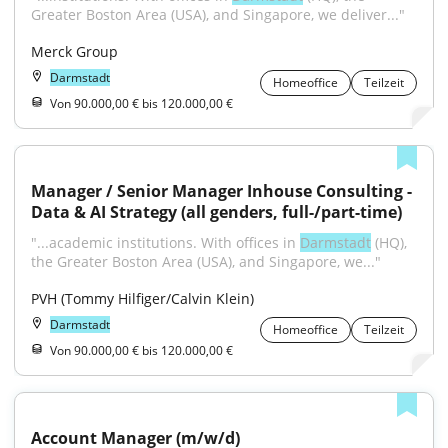
Greater Boston Area (USA), and Singapore, we deliver..."
Merck Group
Darmstadt
Homeoffice
Teilzeit
Von 90.000,00 € bis 120.000,00 €
Manager / Senior Manager Inhouse Consulting - 
Data & AI Strategy (all genders, full-/part-time)
"...academic institutions. With offices in 
Darmstadt
 (HQ), 
the Greater Boston Area (USA), and Singapore, we..."
PVH (Tommy Hilfiger/Calvin Klein)
Darmstadt
Homeoffice
Teilzeit
Von 90.000,00 € bis 120.000,00 €
Account Manager (m/w/d)