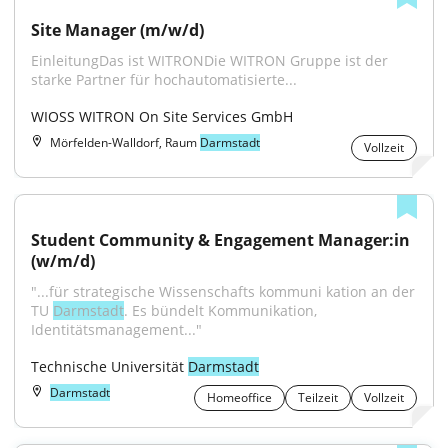
Site Manager (m/w/d)
EinleitungDas ist WITRONDie WITRON Gruppe ist der 
starke Partner für hochautomatisierte...
WIOSS WITRON On Site Services GmbH
Mörfelden-Walldorf, Raum
Darmstadt
Vollzeit
Student Community & Engagement Manager:in 
(w/m/d)
"...für strategische Wissenschafts kommuni kation an der 
TU 
Darmstadt
. Es bündelt Kommunikation, 
Identitätsmanagement..."
Technische Universität 
Darmstadt
Darmstadt
Homeoffice
Teilzeit
Vollzeit