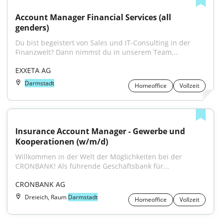
Account Manager Financial Services (all 
genders)
Du bist begeistert von Sales und IT-Consulting in der 
Finanzwelt? Dann nimmst du in unserem Team...
EXXETA AG
Darmstadt
Homeoffice
Vollzeit
Insurance Account Manager - Gewerbe und 
Kooperationen (w/m/d)
Willkommen in der Welt der Möglichkeiten bei der 
CRONBANK! Als führende Geschäftsbank für...
CRONBANK AG
Dreieich, Raum
Darmstadt
Homeoffice
Vollzeit