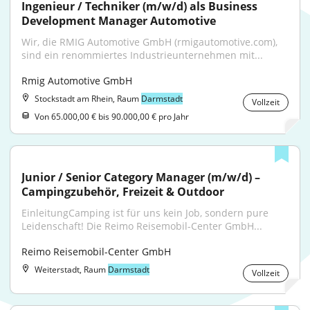
Ingenieur / Techniker (m/w/d) als Business 
Development Manager Automotive
Wir, die RMIG Automotive GmbH (rmigautomotive.com), 
sind ein renommiertes Industrieunternehmen mit...
Rmig Automotive GmbH
Stockstadt am Rhein, Raum
Darmstadt
Vollzeit
Von 65.000,00 € bis 90.000,00 € pro Jahr
Junior / Senior Category Manager (m/w/d) – 
Campingzubehör, Freizeit & Outdoor
EinleitungCamping ist für uns kein Job, sondern pure 
Leidenschaft! Die Reimo Reisemobil-Center GmbH...
Reimo Reisemobil-Center GmbH
Weiterstadt, Raum
Darmstadt
Vollzeit