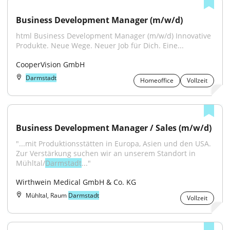
Business Development Manager (m/w/d)
html Business Development Manager (m/w/d) Innovative 
Produkte. Neue Wege. Neuer Job für Dich. Eine...
CooperVision GmbH
Darmstadt
Homeoffice
Vollzeit
Business Development Manager / Sales (m/w/d)
"...mit Produktionsstätten in Europa, Asien und den USA. 
Zur Verstärkung suchen wir an unserem Standort in 
Mühltal/
Darmstadt
..."
Wirthwein Medical GmbH & Co. KG
Mühltal, Raum
Darmstadt
Vollzeit