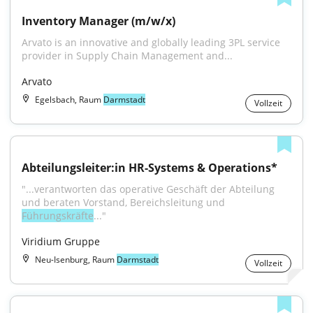
Inventory Manager (m/w/x)
Arvato is an innovative and globally leading 3PL service 
provider in Supply Chain Management and...
Arvato
Egelsbach, Raum
Darmstadt
Vollzeit
Abteilungsleiter:in HR-Systems & Operations*
"...verantworten das operative Geschäft der Abteilung 
und beraten Vorstand, Bereichsleitung und 
Führungskräfte
..."
Viridium Gruppe
Neu-Isenburg, Raum
Darmstadt
Vollzeit