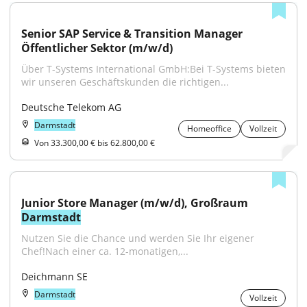
Senior SAP Service & Transition Manager 
Öffentlicher Sektor (m/w/d)
Über T-Systems International GmbH:Bei T-Systems bieten 
wir unseren Geschäftskunden die richtigen...
Deutsche Telekom AG
Darmstadt
Homeoffice
Vollzeit
Von 33.300,00 € bis 62.800,00 €
Junior Store Manager (m/w/d), Großraum 
Darmstadt
Nutzen Sie die Chance und werden Sie Ihr eigener 
Chef!Nach einer ca. 12-monatigen,...
Deichmann SE
Darmstadt
Vollzeit