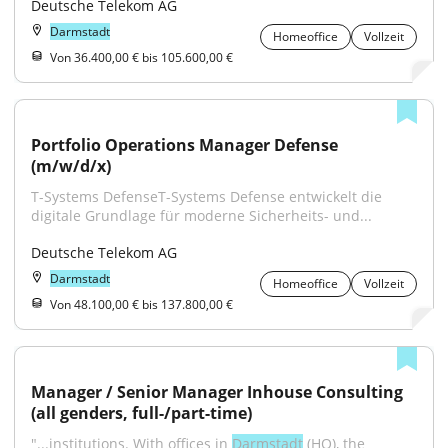
Deutsche Telekom AG
Darmstadt
Homeoffice
Vollzeit
Von 36.400,00 € bis 105.600,00 €
Portfolio Operations Manager Defense 
(m/w/d/x)
T-Systems DefenseT-Systems Defense entwickelt die 
digitale Grundlage für moderne Sicherheits- und...
Deutsche Telekom AG
Darmstadt
Homeoffice
Vollzeit
Von 48.100,00 € bis 137.800,00 €
Manager / Senior Manager Inhouse Consulting 
(all genders, full-/part-time)
"...institutions. With offices in 
Darmstadt
 (HQ), the 