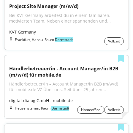
Project Site Manager (m/w/d)
Bei KVT Germany arbeitest du in einem familiären, 
motivierten Team. Neben einer spannenden und...
KVT Germany
Frankfurt, Hanau, Raum
Darmstadt
Vollzeit
Händlerbetreuer/in - Account Manager/in B2B 
(m/w/d) für mobile.de
Händlerbetreuer/in – Account Manager/in B2B (m/w/d) 
für mobile.de VZ Über uns: Seit über 25 Jahren...
digital-dialog GmbH - mobile.de
Heusenstamm, Raum
Darmstadt
Homeoffice
Vollzeit