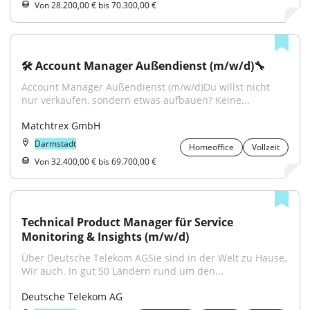
Von 28.200,00 € bis 70.300,00 €
🛠️ Account Manager Außendienst (m/w/d)🔧
Account Manager Außendienst (m/w/d)Du willst nicht 
nur verkaufen, sondern etwas aufbauen? Keine...
Matchtrex GmbH
Darmstadt
Homeoffice
Vollzeit
Von 32.400,00 € bis 69.700,00 €
Technical Product Manager für Service 
Monitoring & Insights (m/w/d)
Über Deutsche Telekom AGSie sind in der Welt zu Hause. 
Wir auch. In gut 50 Ländern rund um den...
Deutsche Telekom AG