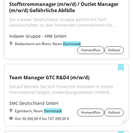
Stoffstrommanager (m/w/d) / Outlet Manager 
(m/w/d) Gefährliche Abfälle
Die Indaver Deutschland Gruppe gehört mit fünf 
Gesellschaften zu den führenden Unternehmen für...
Indaver Gruppe - HIM GmbH
Biebesheim am Rhein, Raum
Darmstadt
Homeoffice
Vollzeit
Team Manager GTC R&D4 (m/w/d)
Darauf können Sie sich freuenSie möchten in einem 
international tätigen, entwicklungsstarken Umfeld...
SMC Deutschland GmbH
Egelsbach, Raum
Darmstadt
Homeoffice
Vollzeit
Von 36.300,00 € bis 107.300,00 €