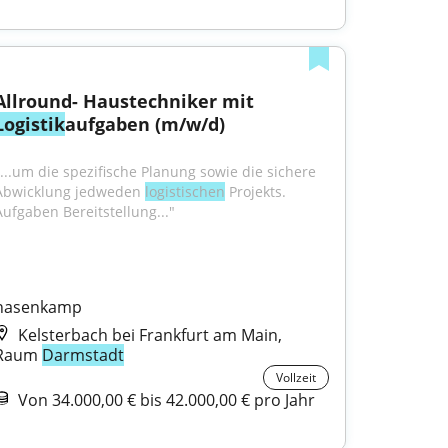
Allround- Haustechniker mit 
Logistik
aufgaben (m/w/d)
"...um die spezifische Planung sowie die sichere 
Abwicklung jedweden 
logistischen
 Projekts. 
Aufgaben Bereitstellung..."
hasenkamp
Kelsterbach bei Frankfurt am Main,
Raum
Darmstadt
Vollzeit
Von 34.000,00 € bis 42.000,00 € pro Jahr