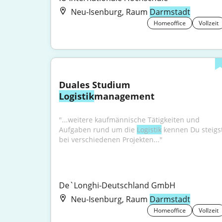
Neu-Isenburg, Raum
Darmstadt
Homeoffice
Vollzeit
Duales Studium 
Logistik
management
"...weitere kaufmännische Tätigkeiten und 
Aufgaben rund um die 
Logistik
 kennen Du steigst
bei verschiedenen Projekten..."
De`Longhi-Deutschland GmbH
Neu-Isenburg, Raum
Darmstadt
Homeoffice
Vollzeit