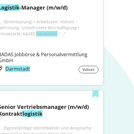
Logistik
-Manager (m/w/d)
...Vereinbarung) • Arbeitszeit: Vollzeit • 
Befristung: Unbefristete Beschäftigung • 
Einsatzorte: 64285 
Darmstadt
 •..."
RADAS Jobbörse & Personalvermittlung 
GmbH
Darmstadt
Vollzeit
Senior Vertriebsmanager (m/w/d) 
Kontrakt
logistik
"...Eigenständige Identifikation und Ansprache 
potenzieller Neukunden Entwicklung 