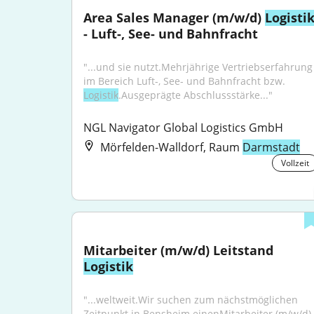
Area Sales Manager (m/w/d) 
Logisti
- Luft-, See- und Bahnfracht
"...und sie nutzt.Mehrjährige Vertriebserfahrung 
im Bereich Luft-, See- und Bahnfracht bzw. 
Logistik
.Ausgeprägte Abschlussstärke..."
NGL Navigator Global Logistics GmbH
Mörfelden-Walldorf, Raum
Darmstadt
Vollzeit
Mitarbeiter (m/w/d) Leitstand 
Logistik
"...weltweit.Wir suchen zum nächstmöglichen 
Zeitpunkt in Bensheim einenMitarbeiter (m/w/d) 