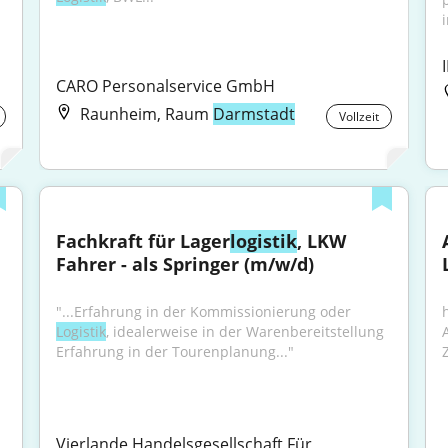
CARO Personalservice GmbH
Raunheim, Raum
Darmstadt
Vollzeit
Fachkraft für Lager
logistik
, LKW 
Fahrer - als Springer (m/w/d)
"...Erfahrung in der Kommissionierung oder 
Logistik
, idealerweise in der Warenbereitstellung 
Erfahrung in der Tourenplanung..."
Vierlande Handelsgesellschaft Für 