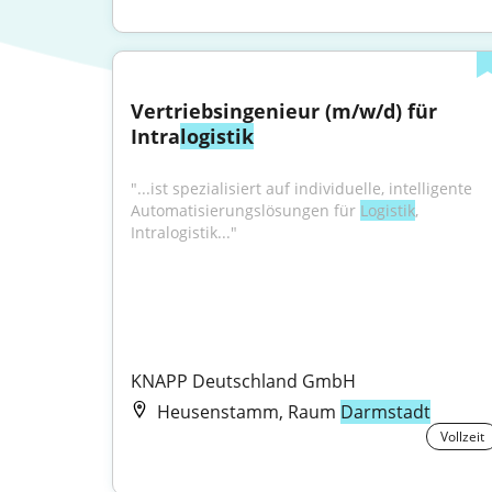
Vertriebsingenieur (m/w/d) für 
Intra
logistik
"...ist spezialisiert auf individuelle, intelligente 
Automatisierungslösungen für 
Logistik
, 
Intralogistik..."
KNAPP Deutschland GmbH
Heusenstamm, Raum
Darmstadt
Vollzeit