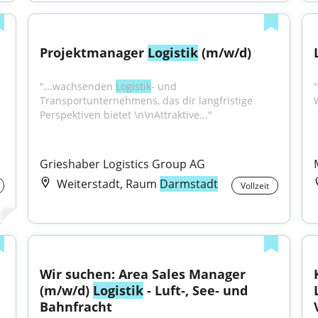
Projektmanager 
Logistik
 (m/w/d)
"...wachsenden 
Logistik
- und 
"
Transportunternehmens, das dir langfristige 
Perspektiven bietet \n\nAttraktive..."
Grieshaber Logistics Group AG
Weiterstadt, Raum
Darmstadt
Vollzeit
Wir suchen: Area Sales Manager 
(m/w/d) 
Logistik
 - Luft-, See- und 
Bahnfracht