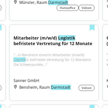
Münster, Raum
Darmstadt
Homeoffice
Vollzeit
Mitarbeiter (m/w/d) 
Logistik
befristete Vertretung für 12 Monate
"...in Bensheim einen\n Mitarbeiter (m/w/d) 
Logistik
\n befristete Vertretung für 12 Monate\n 
Die Schwerpunkte..."
Sanner GmbH
Bensheim, Raum
Darmstadt
Vollzeit