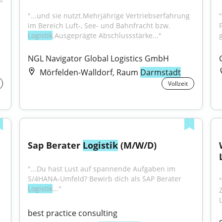
."
"...und sie nutzt.Mehrjährige Vertriebserfahrung 
im Bereich Luft-, See- und Bahnfracht bzw. 
Logistik
.Ausgeprägte Abschlussstärke..."
NGL Navigator Global Logistics GmbH
Mörfelden-Walldorf, Raum
Darmstadt
Vollzeit
Sap Berater 
Logistik
 (M/W/D)
"...Du hast Lust auf spannende Aufgaben im 
S/4HANA-Umfeld? Bewirb dich als SAP Berater 
Logistik
..."
best practice consulting