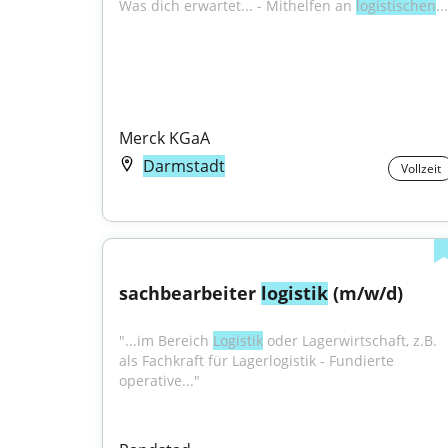
Was dich erwartet... - Mithelfen an 
logistischen
..
Merck KGaA
Darmstadt
Vollzeit
sachbearbeiter 
logistik
 (m/w/d)
"...im Bereich 
Logistik
 oder Lagerwirtschaft, z.B. 
als Fachkraft für Lagerlogistik - Fundierte 
operative..."