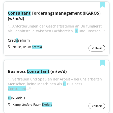
Consultant
 Forderungsmanagement (IKAROS) 
(w/m/d)
"...Anforderungen der Geschäftsstellen an Du fungierst 
als Schnittstelle zwischen Fachbereich, 
IT
 und unseren..."
Cred
it
reform
Neuss, Raum
Krefeld
Vollzeit
Business 
Consultant
 (m/w/d)
"...Vertrauen und Spaß an der Arbeit – bei uns arbeiten 
Menschen, keine Maschinen.Als 
IT
 Business 
Consultant
..."
IT
B-GmbH
Kamp-Lintfort, Raum
Krefeld
Vollzeit