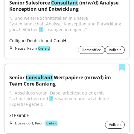
Senior Salesforce 
Consultant
 (m/w/d) Analyse, 
Konzeption und Entwicklung
"...und weitere Schnittstellen in unsere 
Systemlandschaft.Analyse, Konzeption und Entwicklung 
ganzheitlicher 
IT
-Lösungen in enger..."
Culligan Deutschland GmbH
Neuss, Raum
Krefeld
Homeoffice
Vollzeit
Senior 
Consultant
 Wertpapiere (m/w/d) im 
Team Core Banking
"...Abschluss voran. Dabei arbeitest du eng mit 
Fachbereichen und 
IT
 zusammen und setzt deine 
Expertise gezielt..."
x1F GmbH
Düsseldorf, Raum
Krefeld
Vollzeit