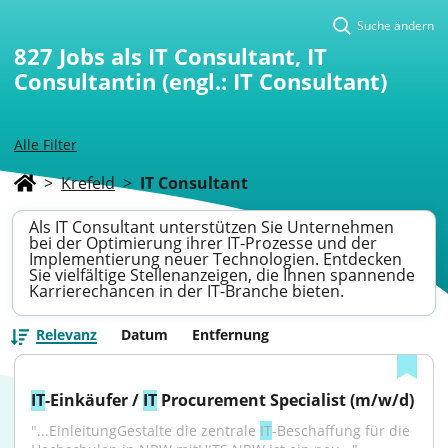
Suche ändern
827
Jobs als IT Consultant, IT
Consultantin (engl.: IT Consultant)
Alle Filter
>
Krefeld
>
IT Consultant
Als IT Consultant unterstützen Sie Unternehmen
bei der Optimierung ihrer IT-Prozesse und der
Implementierung neuer Technologien. Entdecken
Sie vielfältige Stellenanzeigen, die Ihnen spannende
Karrierechancen in der IT-Branche bieten.
Relevanz
Datum
Entfernung
IT
-Einkäufer / 
IT
 Procurement Specialist (m/w/d)
"...EinleitungGestalte die zentrale 
IT
-Beschaffung für die 