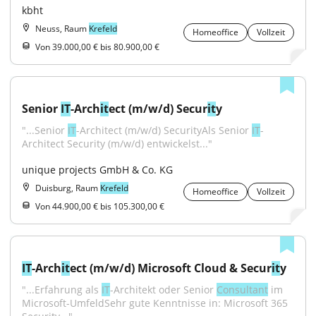
kbht
Neuss, Raum
Krefeld
Homeoffice
Vollzeit
Von 39.000,00 € bis 80.900,00 €
Senior 
IT
-Arch
it
ect (m/w/d) Secur
it
y
"...Senior 
IT
-Architect (m/w/d) SecurityAls Senior 
IT
-
Architect Security (m/w/d) entwickelst..."
unique projects GmbH & Co. KG
Duisburg, Raum
Krefeld
Homeoffice
Vollzeit
Von 44.900,00 € bis 105.300,00 €
IT
-Arch
it
ect (m/w/d) Microsoft Cloud & Secur
it
y
"...Erfahrung als 
IT
-Architekt oder Senior 
Consultant
 im 
Microsoft-UmfeldSehr gute Kenntnisse in: Microsoft 365 