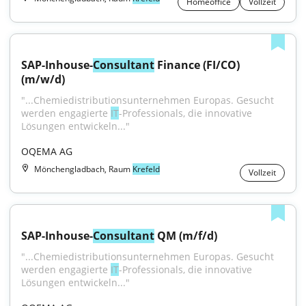
Homeoffice
Vollzeit
SAP-Inhouse-
Consultant
 Finance (FI/CO) 
(m/w/d)
"...Chemiedistributionsunternehmen Europas. Gesucht 
werden engagierte 
IT
-Professionals, die innovative 
Lösungen entwickeln..."
OQEMA AG
Mönchengladbach, Raum
Krefeld
Vollzeit
SAP-Inhouse-
Consultant
 QM (m/f/d)
"...Chemiedistributionsunternehmen Europas. Gesucht 
werden engagierte 
IT
-Professionals, die innovative 
Lösungen entwickeln..."