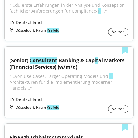
"...du erste Erfahrungen in der Analyse und Konzeption 
fachlicher Anforderungen für Compliance-
IT
..."
EY Deutschland
Düsseldorf, Raum
Krefeld
Vollzeit
(Senior) 
Consultant
 Banking & Cap
it
al Markets 
(Financial Services) (w/m/d)
"...von Use Cases, Target Operating Models und 
IT
-
Architekturen für die Implementierung moderner 
Handels..."
EY Deutschland
Düsseldorf, Raum
Krefeld
Vollzeit
Finanzbuchhalter (m/w/d) als 