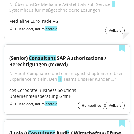
"...Über unsDie Medialine AG steht als Full-Service 
IT
-
Systemhaus für maßgeschneiderte Lösungen..."
Medialine EuroTrade AG
Düsseldorf, Raum
Krefeld
Vollzeit
(Senior) 
Consultant
 SAP Authorizations / 
Berechtigungen (m/w/d)
"...Audit-Compliance und eine möglichst optimierte User 
Experience mit ein. Den 
IT
-Teams unserer Kunden..."
cbs Corporate Business Solutions 
Unternehmensberatung GmbH
Düsseldorf, Raum
Krefeld
Homeoffice
Vollzeit
(Junior) 
Consultant
 Aud
it
 / Wirtschaftsprüfung 