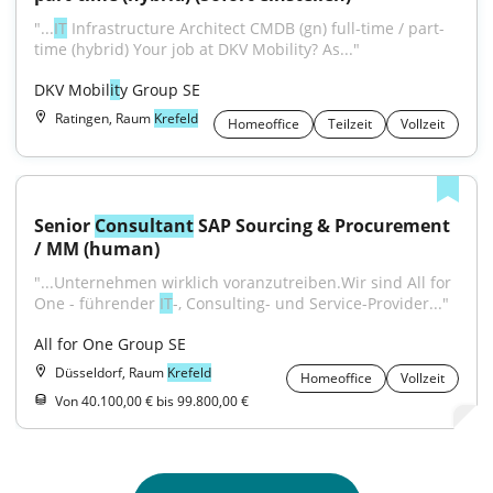
"...
IT
 Infrastructure Architect CMDB (gn) full-time / part-
time (hybrid) Your job at DKV Mobility? As..."
DKV Mobil
it
y Group SE
Ratingen, Raum
Krefeld
Homeoffice
Teilzeit
Vollzeit
Senior 
Consultant
 SAP Sourcing & Procurement 
/ MM (human)
"...Unternehmen wirklich voranzutreiben.Wir sind All for 
One - führender 
IT
-, Consulting- und Service-Provider..."
All for One Group SE
Düsseldorf, Raum
Krefeld
Homeoffice
Vollzeit
Von 40.100,00 € bis 99.800,00 €