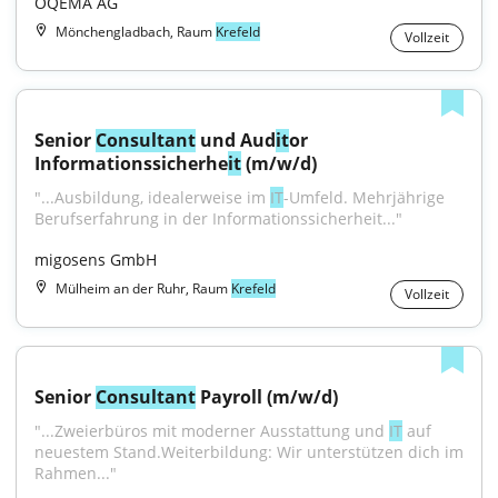
OQEMA AG
Mönchengladbach, Raum
Krefeld
Vollzeit
Senior 
Consultant
 und Aud
it
or 
Informationssicherhe
it
 (m/w/d)
"...Ausbildung, idealerweise im 
IT
-Umfeld. Mehrjährige 
Berufserfahrung in der Informationssicherheit..."
migosens GmbH
Mülheim an der Ruhr, Raum
Krefeld
Vollzeit
Senior 
Consultant
 Payroll (m/w/d)
"...Zweierbüros mit moderner Ausstattung und 
IT
 auf 
neuestem Stand.Weiterbildung: Wir unterstützen dich im 
Rahmen..."