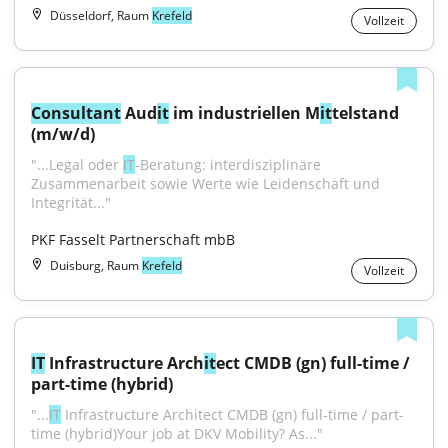
Düsseldorf, Raum
Krefeld
Vollzeit
Consultant
 Aud
it
 im industriellen M
it
telstand 
(m/w/d)
"...Legal oder 
IT
-Beratung: interdisziplinäre 
Zusammenarbeit sowie Werte wie Leidenschaft und 
Integrität..."
PKF Fasselt Partnerschaft mbB
Duisburg, Raum
Krefeld
Vollzeit
IT
 Infrastructure Arch
it
ect CMDB (gn) full-time / 
part-time (hybrid)
"...
IT
 Infrastructure Architect CMDB (gn) full-time / part-
time (hybrid)Your job at DKV Mobility? As..."