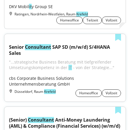
DKV Mobil
it
y Group SE
Ratingen, Nordrhein-Westfalen, Raum
Krefeld
Homeoffice
Teilzeit
Vollzeit
Senior 
Consultant
 SAP SD (m/w/d) S/4HANA 
Sales
"...strategische Business Beratung mit tiefgreifender 
Umsetzungskompetenz in der 
IT
 - von der Strategie..."
cbs Corporate Business Solutions 
Unternehmensberatung GmbH
Düsseldorf, Raum
Krefeld
Homeoffice
Vollzeit
(Senior) 
Consultant
 Anti-Money Laundering 
(AML) & Compliance (Financial Services) (w/m/d)