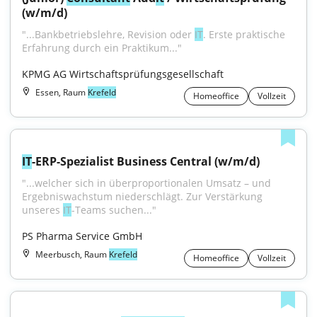
(w/m/d)
"...Bankbetriebslehre, Revision oder 
IT
. Erste praktische 
Erfahrung durch ein Praktikum..."
KPMG AG Wirtschaftsprüfungsgesellschaft
Essen, Raum
Krefeld
Homeoffice
Vollzeit
IT
-ERP-Spezialist Business Central (w/m/d)
"...welcher sich in überproportionalen Umsatz – und 
Ergebniswachstum niederschlägt. Zur Verstärkung 
unseres 
IT
-Teams suchen..."
PS Pharma Service GmbH
Meerbusch, Raum
Krefeld
Homeoffice
Vollzeit