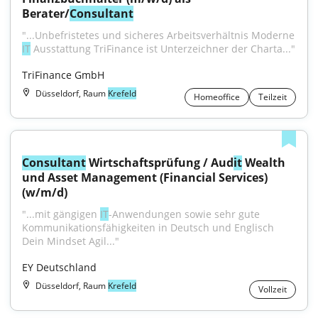
Berater/
Consultant
"...Unbefristetes und sicheres Arbeitsverhältnis Moderne 
IT
 Ausstattung TriFinance ist Unterzeichner der Charta..."
TriFinance GmbH
Düsseldorf, Raum
Krefeld
Homeoffice
Teilzeit
Consultant
 Wirtschaftsprüfung / Aud
it
 Wealth 
und Asset Management (Financial Services) 
(w/m/d)
"...mit gängigen 
IT
-Anwendungen sowie sehr gute 
Kommunikationsfähigkeiten in Deutsch und Englisch 
Dein Mindset Agil..."
EY Deutschland
Düsseldorf, Raum
Krefeld
Vollzeit