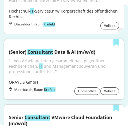
Hochschulen in NRW mitHITS.NRW ist ein neu..."
Hochschul-
IT
-Services.nrw Körperschaft des öffentlichen 
Rechts
Düsseldorf, Raum
Krefeld
Vollzeit
(Senior) 
Consultant
 Data & AI (m/w/d)
"...von Arbeitspaketen gesammelt hast gegenüber 
Fachbereichen, 
IT
 und Management souverän und 
professionell auftrittst..."
ORAYLIS GmbH
Meerbusch, Raum
Krefeld
Homeoffice
Vollzeit
Senior 
Consultant
 VMware Cloud Foundation 
(m/w/d)