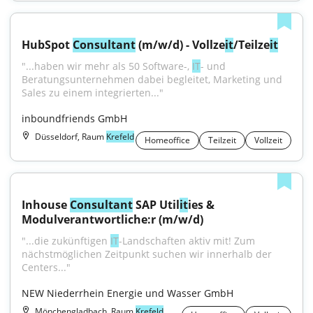
HubSpot 
Consultant
 (m/w/d) - Vollze
it
/Teilze
it
"...haben wir mehr als 50 Software-, 
IT
- und 
Beratungsunternehmen dabei begleitet, Marketing und 
Sales zu einem integrierten..."
inboundfriends GmbH
Düsseldorf, Raum
Krefeld
Homeoffice
Teilzeit
Vollzeit
Inhouse 
Consultant
 SAP Util
it
ies & 
Modulverantwortliche:r (m/w/d)
"...die zukünftigen 
IT
-Landschaften aktiv mit! Zum 
nächstmöglichen Zeitpunkt suchen wir innerhalb der 
Centers..."
NEW Niederrhein Energie und Wasser GmbH
Mönchengladbach, Raum
Krefeld