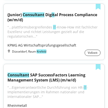
(Junior) 
Consultant
 Dig
it
al Process Compliance 
(w/m/d)
"...plattformübergreifendes 
IT
-Know-How mit fachlicher 
Exzellenz und richtet Leistungen gezielt auf die 
regulatorischen..."
KPMG AG Wirtschaftsprüfungsgesellschaft
Düsseldorf, Raum
Krefeld
Vollzeit
Consultant
 SAP SuccessFactors Learning 
Management System (LMS) (m/w/d)
"...Eigenverantwortliche Durchführung von HR-
IT
-
Implementierungen im Rahmen nationaler und 
internationaler SAP..."
Rheinmetall