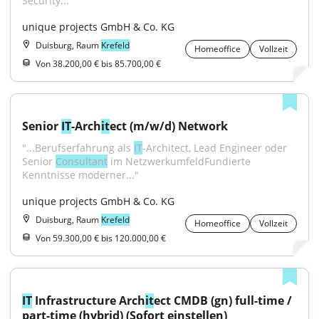
Security..."
unique projects GmbH & Co. KG
Duisburg, Raum
Krefeld
Homeoffice
Vollzeit
Von 38.200,00 € bis 85.700,00 €
Senior 
IT
-Arch
it
ect (m/w/d) Network
"...Berufserfahrung als 
IT
-Architect, Lead Engineer oder 
Senior 
Consultant
 im NetzwerkumfeldFundierte 
Kenntnisse moderner..."
unique projects GmbH & Co. KG
Duisburg, Raum
Krefeld
Homeoffice
Vollzeit
Von 59.300,00 € bis 120.000,00 €
IT
 Infrastructure Arch
it
ect CMDB (gn) full-time / 
part-time (hybrid) (Sofort einstellen)