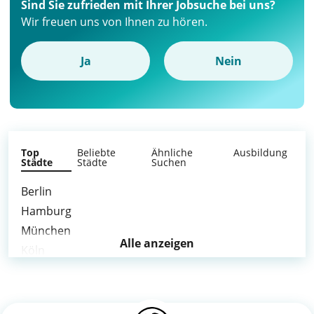
Sind Sie zufrieden mit Ihrer Jobsuche bei uns?
Wir freuen uns von Ihnen zu hören.
Ja
Nein
Top
Beliebte
Ähnliche
Ausbildung
Städte
Städte
Suchen
Berlin
Hamburg
München
Alle anzeigen
Köln
Frankfurt am Main
Stuttgart
Düsseldorf