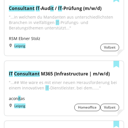
Consultant
IT
-Aud
it
 / 
IT
-Prüfung (m/w/d)
"...in welchem du Mandanten aus unterschiedlichsten 
Branchen in vielfältigen 
IT
-Prüfungs- und 
Beratungsthemen unterstützt..."
RSM Ebner Stolz
Leipzig
Vollzeit
IT
Consultant
 M365 (Infrastructure | m/w/d)
"...## Wie wäre es mit einer neuen Herausforderung bei 
einem innovativen 
IT
-Dienstleister, bei dem......"
acon
it
as
Leipzig
Homeoffice
Vollzeit