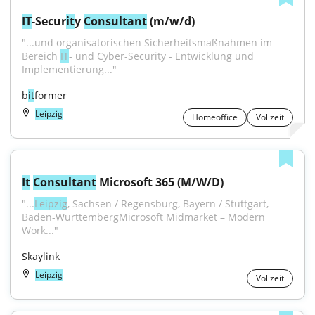
IT
-Secur
it
y 
Consultant
 (m/w/d)
"...und organisatorischen Sicherheitsmaßnahmen im 
Bereich 
IT
- und Cyber-Security - Entwicklung und 
Implementierung..."
b
it
former
Leipzig
Homeoffice
Vollzeit
It
Consultant
 Microsoft 365 (M/W/D)
"...
Leipzig
, Sachsen / Regensburg, Bayern / Stuttgart, 
Baden-WürttembergMicrosoft Midmarket – Modern 
Work..."
Skaylink
Leipzig
Vollzeit