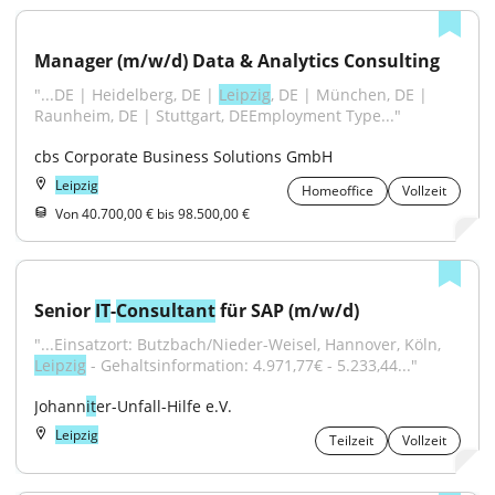
Manager (m/w/d) Data & Analytics Consulting
"...DE | Heidelberg, DE | 
Leipzig
, DE | München, DE | 
Raunheim, DE | Stuttgart, DEEmployment Type..."
cbs Corporate Business Solutions GmbH
Leipzig
Homeoffice
Vollzeit
Von 40.700,00 € bis 98.500,00 €
Senior 
IT
-
Consultant
 für SAP (m/w/d)
"...Einsatzort: Butzbach/Nieder-Weisel, Hannover, Köln, 
Leipzig
 - Gehaltsinformation: 4.971,77€ - 5.233,44..."
Johann
it
er-Unfall-Hilfe e.V.
Leipzig
Teilzeit
Vollzeit