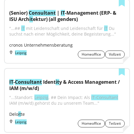
(Senior) 
Consultant
 | 
IT
-Management (ERP- & 
ISU Arch
it
ektur) (all genders)
"...## 
IT
 mit Leidenschaft und Leidenschaft für 
IT
 Du 
suchst nach einer Möglichkeit, deine Begeisterung..."
cronos Unternehmensberatung
Leipzig
Homeoffice
Vollzeit
IT
-
Consultant
 Ident
it
y & Access Management / 
IAM (m/w/d)
"...Standort: 
Leipzig
. ## Dein Impact: Als 
IT-Consultant
IAM (m/w/d) gehörst du zu unserem Team..."
Delo
it
te
Leipzig
Homeoffice
Teilzeit