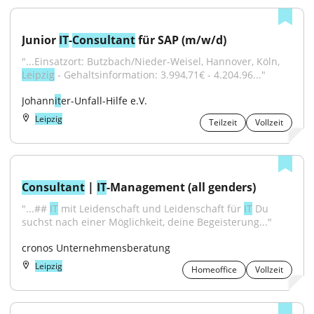
Junior 
IT
-
Consultant
 für SAP (m/w/d)
"...Einsatzort: Butzbach/Nieder-Weisel, Hannover, Köln, 
Leipzig
 - Gehaltsinformation: 3.994,71€ - 4.204.96..."
Johann
it
er-Unfall-Hilfe e.V.
Leipzig
Teilzeit
Vollzeit
Consultant
 | 
IT
-Management (all genders)
"...## 
IT
 mit Leidenschaft und Leidenschaft für 
IT
 Du 
suchst nach einer Möglichkeit, deine Begeisterung..."
cronos Unternehmensberatung
Leipzig
Homeoffice
Vollzeit