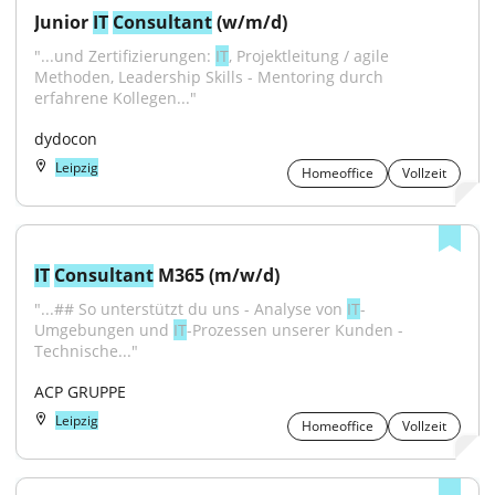
Junior 
IT
Consultant
 (w/m/d)
"...und Zertifizierungen: 
IT
, Projektleitung / agile 
Methoden, Leadership Skills - Mentoring durch 
erfahrene Kollegen..."
dydocon
Leipzig
Homeoffice
Vollzeit
IT
Consultant
 M365 (m/w/d)
"...## So unterstützt du uns - Analyse von 
IT
-
Umgebungen und 
IT
-Prozessen unserer Kunden - 
Technische..."
ACP GRUPPE
Leipzig
Homeoffice
Vollzeit