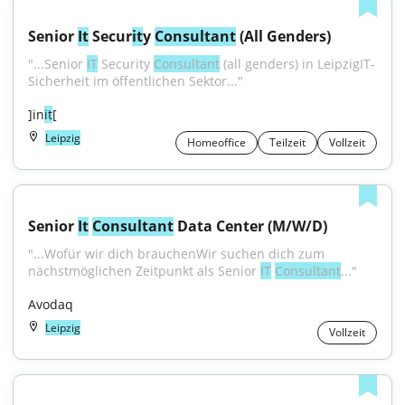
Senior 
It
 Secur
it
y 
Consultant
 (All Genders)
"...Senior 
IT
 Security 
Consultant
 (all genders) in LeipzigIT-
Sicherheit im öffentlichen Sektor..."
]in
it
[
Leipzig
Homeoffice
Teilzeit
Vollzeit
Senior 
It
Consultant
 Data Center (M/W/D)
"...Wofür wir dich brauchenWir suchen dich zum 
nächstmöglichen Zeitpunkt als Senior 
IT
Consultant
..."
Avodaq
Leipzig
Vollzeit