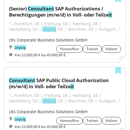
(Senior) 
Consultant
 SAP Authorizations / 
Berechtigungen (m/w/d) in Voll- oder Teilze
it
"...Frankfurt, DE | Freiburg, DE | Hamburg, DE | 
Heidelberg, DE | 
Leipzig
, DE | München, DE | Stuttgart..."
cbs Corporate Business Solutions GmbH
Leipzig
Homeoffice
Teilzeit
Vollzeit
Von 22.000,00 € bis 43.600,00 €
Consultant
 SAP Public Cloud Authorization 
(m/w/d) in Voll- oder Teilze
it
"...Frankfurt, DE | Freiburg, DE | Hamburg, DE | 
Heidelberg, DE | 
Leipzig
, DE | München, DE | Stuttgart..."
cbs Corporate Business Solutions GmbH
Leipzig
Homeoffice
Teilzeit
Vollzeit
Von 22.000,00 € bis 43.600,00 €