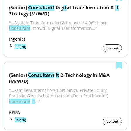
(Senior) 
Consultant
 Dig
it
al Transformation & 
It
-
Strategy (M/W/D)
"...Digitale Transformation & Industrie 4.0(Senior) 
Consultant
 (m/w/d) Digital Transformation..."
Ingenics
Leipzig
Vollzeit
(Senior) 
Consultant
It
 & Technology In M&A 
(M/W/D)
"...Familienunternehmen bis hin zu Private Equity 
Portfolio-Gesellschaften reichen.Dein Profil(Senior) 
Consultant
IT
..."
KPMG
Leipzig
Vollzeit