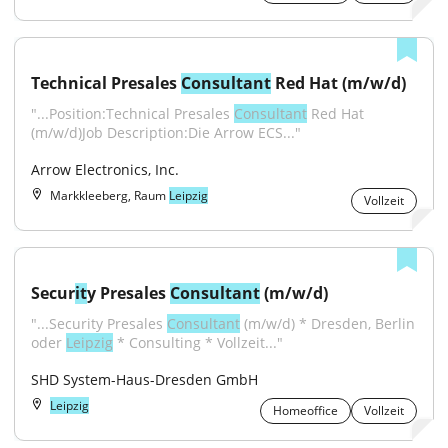
Technical Presales 
Consultant
 Red Hat (m/w/d)
"...Position:Technical Presales 
Consultant
 Red Hat 
(m/w/d)Job Description:Die Arrow ECS..."
Arrow Electronics, Inc.
Markkleeberg, Raum
Leipzig
Vollzeit
Secur
it
y Presales 
Consultant
 (m/w/d)
"...Security Presales 
Consultant
 (m/w/d) * Dresden, Berlin 
oder 
Leipzig
 * Consulting * Vollzeit..."
SHD System-Haus-Dresden GmbH
Leipzig
Homeoffice
Vollzeit