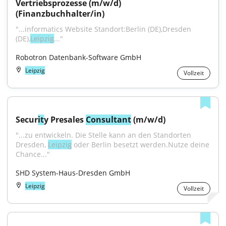
Vertriebsprozesse (m/w/d) 
(Finanzbuchhalter/in)
"...informatics Website Standort:Berlin (DE),Dresden 
(DE),
Leipzig
..."
Robotron Datenbank-Software GmbH
Leipzig
Vollzeit
Secur
it
y Presales 
Consultant
 (m/w/d)
"...zu entwickeln. Die Stelle kann an den Standorten 
Dresden, 
Leipzig
 oder Berlin besetzt werden.Nutze deine 
Chance..."
SHD System-Haus-Dresden GmbH
Leipzig
Vollzeit