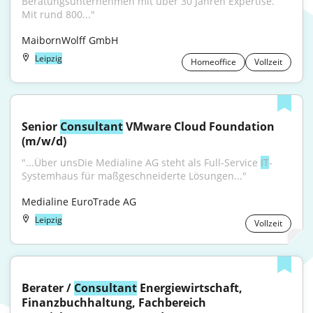
Beratungsunternehmen mit über 30 Jahren Expertise. 
Mit rund 800..."
MaibornWolff GmbH
Leipzig
Homeoffice
Vollzeit
Senior 
Consultant
 VMware Cloud Foundation 
(m/w/d)
"...Über unsDie Medialine AG steht als Full-Service 
IT
-
Systemhaus für maßgeschneiderte Lösungen..."
Medialine EuroTrade AG
Leipzig
Vollzeit
Berater / 
Consultant
 Energiewirtschaft, 
Finanzbuchhaltung, Fachbereich 