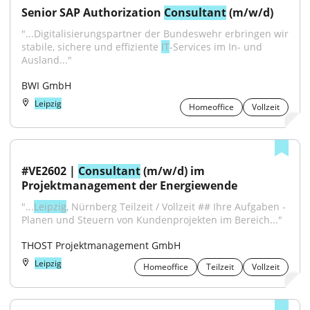
Senior SAP Authorization 
Consultant
 (m/w/d)
"...Digitalisierungspartner der Bundeswehr erbringen wir 
stabile, sichere und effiziente 
IT
-Services im In- und 
Ausland..."
BWI GmbH
Leipzig
Homeoffice
Vollzeit
#VE2602 | 
Consultant
 (m/w/d) im 
Projektmanagement der Energiewende
"...
Leipzig
, Nürnberg Teilzeit / Vollzeit ## Ihre Aufgaben - 
Planen und Steuern von Kundenprojekten im Bereich..."
THOST Projektmanagement GmbH
Leipzig
Homeoffice
Teilzeit
Vollzeit