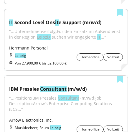
IT
 Second Level Ons
it
e Support (m/w/d)
"...Unternehmenserfolg.Für den Einsatz im Außendienst 
in der Region 
Leipzig
 suchen wir engagierte 
IT
..."
Herrmann Personal
Leipzig
Homeoffice
Vollzeit
Von 27.900,00 € bis 52.100,00 €
IBM Presales 
Consultant
 (m/w/d)
"...Position:IBM Presales 
Consultant
 (m/w/d)Job 
Description:Arrow's Enterprise Computing Solutions 
(ECS..."
Arrow Electronics, Inc.
Markkleeberg, Raum
Leipzig
Homeoffice
Vollzeit