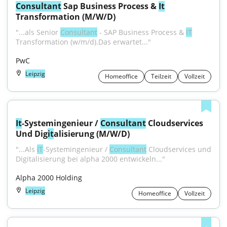
Consultant
 Sap Business Process & 
It
Transformation (M/W/D)
"...als Senior 
Consultant
 - SAP Business Process & 
IT
Transformation (w/m/d).Das erwartet..."
PwC
Leipzig
Homeoffice
Teilzeit
Vollzeit
It
-Systemingenieur / 
Consultant
 Cloudservices 
Und Dig
it
alisierung (M/W/D)
"...Als 
IT
-Systemingenieur / 
Consultant
 Cloudservices und 
Digitalisierung bei alpha 2000 entwickeln..."
Alpha 2000 Holding
Leipzig
Homeoffice
Vollzeit