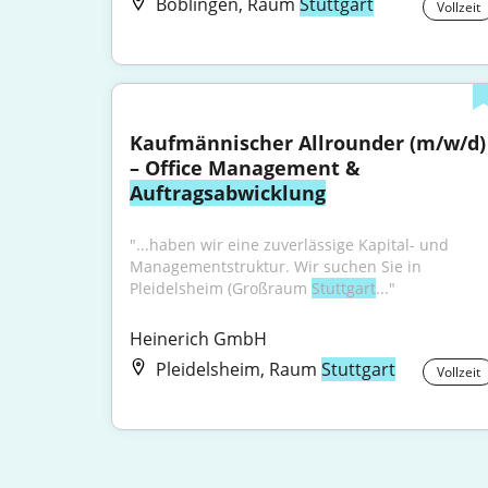
Böblingen, Raum
Stuttgart
Vollzeit
Kaufmännischer Allrounder (m/w/d) 
– Office Management & 
Auftragsabwicklung
"...haben wir eine zuverlässige Kapital- und 
Managementstruktur. Wir suchen Sie in 
Pleidelsheim (Großraum 
Stuttgart
..."
Heinerich GmbH
Pleidelsheim, Raum
Stuttgart
Vollzeit