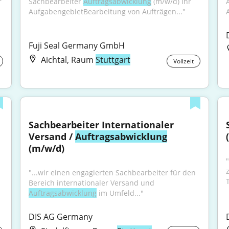
 
Sachbearbeiter 
Auftragsabwicklung
 (m/w/d) Ihr 
AufgabengebietBearbeitung von Aufträgen..."
Fuji Seal Germany GmbH
Aichtal, Raum
Stuttgart
Vollzeit
Sachbearbeiter Internationaler 
Versand / 
Auftragsabwicklung
(m/w/d)
"
"...wir einen engagierten Sachbearbeiter für den 
Bereich internationaler Versand und 
Auftragsabwicklung
 im Umfeld..."
DIS AG Germany