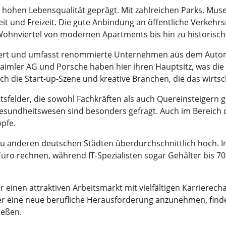
ner hohen Lebensqualität geprägt. Mit zahlreichen Parks, 
beit und Freizeit. Die gute Anbindung an öffentliche Verkehr
Wohnviertel von modernen Apartments bis hin zu historisc
rsifiziert und umfasst renommierte Unternehmen aus dem Au
aimler AG und Porsche haben hier ihren Hauptsitz, was die
h die Start-up-Szene und kreative Branchen, die das wirtsch
itsfelder, die sowohl Fachkräften als auch Quereinsteigern g
 Gesundheitswesen sind besonders gefragt. Auch im Bereic
pfe.
h zu anderen deutschen Städten überdurchschnittlich hoch.
Euro rechnen, während IT-Spezialisten sogar Gehälter bis 7
 einen attraktiven Arbeitsmarkt mit vielfältigen Karriere
er eine neue berufliche Herausforderung anzunehmen, finde
ießen.