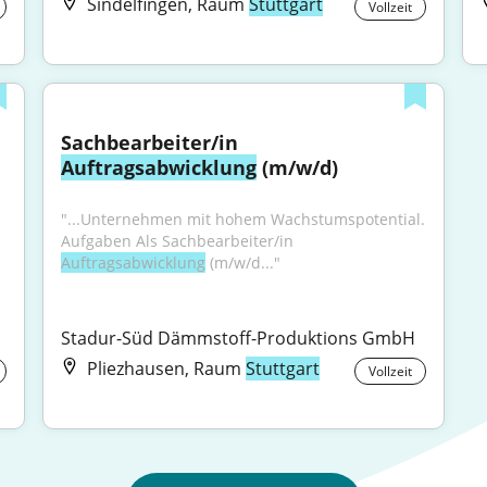
Sindelfingen, Raum
Stuttgart
Vollzeit
Sachbearbeiter/in 
Auftragsabwicklung
 (m/w/d)
"...Unternehmen mit hohem Wachstumspotential. 
Aufgaben Als Sachbearbeiter/in 
Auftragsabwicklung
 (m/w/d..."
Stadur-Süd Dämmstoff-Produktions GmbH
Pliezhausen, Raum
Stuttgart
Vollzeit