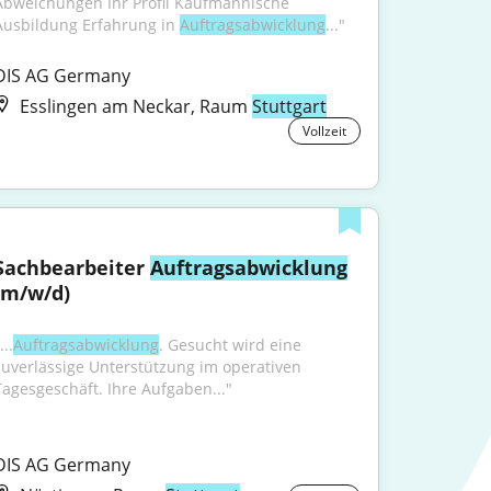
Abweichungen Ihr Profil Kaufmännische 
Ausbildung Erfahrung in 
Auftragsabwicklung
..."
DIS AG Germany
Esslingen am Neckar, Raum
Stuttgart
Vollzeit
Sachbearbeiter 
Auftragsabwicklung
(m/w/d)
...
Auftragsabwicklung
. Gesucht wird eine 
zuverlässige Unterstützung im operativen 
Tagesgeschäft. Ihre Aufgaben..."
DIS AG Germany