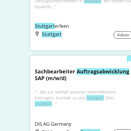
Umzugsunternehmen in 
Stuttgart
. Wir stehen für
Qualität..."
Stuttgart
erfeen
Stuttgart
Vollzeit
Sachbearbeiter 
Auftragsabwicklung
SAP (m/w/d)
"...die zur Vielfalt unseres Unternehmens 
beitragen. Kontakt zu uns 
Stuttgart
 OM2 
stuttgart
..."
DIS AG Germany