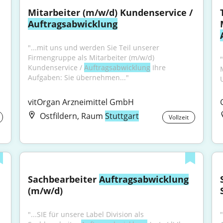
Mitarbeiter (m/w/d) Kundenservice / 
Auftragsabwicklung
"...mit uns und werden Sie Teil unserer 
Firmengruppe als Mitarbeiter (m/w/d) 
Kundenservice / 
Auftragsabwicklung
 Ihre 
Aufgaben: Sie übernehmen..."
vitOrgan Arzneimittel GmbH
Ostfildern, Raum
Stuttgart
Vollzeit
Sachbearbeiter 
Auftragsabwicklung
(m/w/d)
"...SIE für unsere Label Division als 