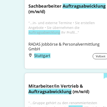
Sachbearbeiter 
Auftragsabwicklung
(m/w/d)
"...in- und externe Termine • Sie erstellen 
Angebote • Sie übernehmen die 
Auftragsabwicklung
 Ihr Profil..."
RADAS Jobbörse & Personalvermittlung 
GmbH
Stuttgart
Vollzeit
Mitarbeiter/in Vertrieb & 
Auftragsabwicklung
 (m/w/d)
"...Gruppe gehört zu den renommiertesten 