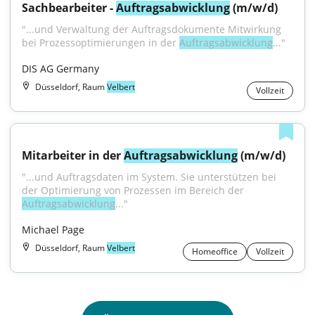
Sachbearbeiter - 
Auftragsabwicklung
 (m/w/d)
"...und Verwaltung der Auftragsdokumente Mitwirkung 
bei Prozessoptimierungen in der 
Auftragsabwicklung
..."
DIS AG Germany
Düsseldorf, Raum
Velbert
Vollzeit
Mitarbeiter in der 
Auftragsabwicklung
 (m/w/d)
"...und Auftragsdaten im System. Sie unterstützen bei 
der Optimierung von Prozessen im Bereich der 
Auftragsabwicklung
..."
Michael Page
Düsseldorf, Raum
Velbert
Homeoffice
Vollzeit