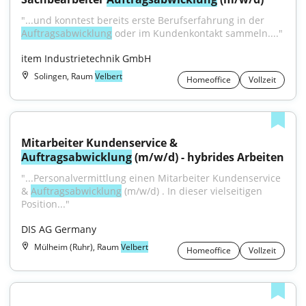
"...und konntest bereits erste Berufserfahrung in der 
Auftragsabwicklung
 oder im Kundenkontakt sammeln...."
item Industrietechnik GmbH
Solingen, Raum
Velbert
Homeoffice
Vollzeit
Mitarbeiter Kundenservice & 
Auftragsabwicklung
 (m/w/d) - hybrides Arbeiten
"...Personalvermittlung einen Mitarbeiter Kundenservice 
& 
Auftragsabwicklung
 (m/w/d) . In dieser vielseitigen 
Position..."
DIS AG Germany
Mülheim (Ruhr), Raum
Velbert
Homeoffice
Vollzeit