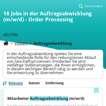
Suche ändern
18
Jobs in der Auftragsabwicklung
(m/w/d) - Order Processing
Alle Filter
>
Velbert
>
Auftragsabwicklung
In der Auftragsabwicklung spielen Sie eine
entscheidende Rolle für den reibungslosen Ablauf
von Geschäftsprozessen. Entdecken Sie jetzt
vielfältige Stellenanzeigen, die Ihnen ermöglichen,
in diesem wichtigen Bereich tätig zu werden und
Verantwortung zu übernehmen.
Relevanz
Datum
Entfernung
Mitarbeiter 
Auftragsabwicklung
 (m/w/d)
Kaufmännischer Mitarbeiter (m/w/d)UNSER KUNDEUnser 