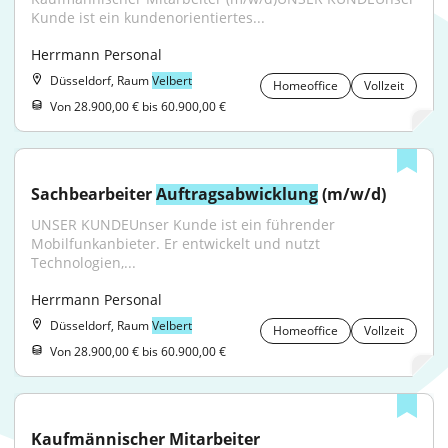
Kunde ist ein kundenorientiertes...
Herrmann Personal
Düsseldorf, Raum
Velbert
Homeoffice
Vollzeit
Von 28.900,00 € bis 60.900,00 €
Sachbearbeiter 
Auftragsabwicklung
 (m/w/d)
UNSER KUNDEUnser Kunde ist ein führender 
Mobilfunkanbieter. Er entwickelt und nutzt 
Technologien,...
Herrmann Personal
Düsseldorf, Raum
Velbert
Homeoffice
Vollzeit
Von 28.900,00 € bis 60.900,00 €
Kaufmännischer Mitarbeiter 