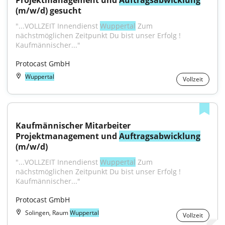
Projektmanagement und 
Auftragsabwicklung
(m/w/d) gesucht
"...VOLLZEIT Innendienst 
Wuppertal
 Zum 
nächstmöglichen Zeitpunkt Du bist unser Erfolg ! 
Kaufmännischer..."
Protocast GmbH
Wuppertal
Vollzeit
Kaufmännischer Mitarbeiter 
Projektmanagement und 
Auftragsabwicklung
(m/w/d)
"...VOLLZEIT Innendienst 
Wuppertal
 Zum 
nächstmöglichen Zeitpunkt Du bist unser Erfolg ! 
Kaufmännischer..."
Protocast GmbH
Solingen, Raum
Wuppertal
Vollzeit