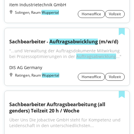
item Industrietechnik GmbH
Solingen, Raum
Wuppertal
Homeoffice
Vollzeit
Sachbearbeiter - 
Auftragsabwicklung
 (m/w/d)
"...und Verwaltung der Auftragsdokumente Mitwirkung 
bei Prozessoptimierungen in der 
Auftragsabwicklung
..."
DIS AG Germany
Ratingen, Raum
Wuppertal
Homeoffice
Vollzeit
Sachbearbeiter Auftragsbearbeitung (all 
genders) Teilzeit 20 h / Woche
Über Uns Die Jobactive GmbH steht für Kompetenz und 
Leidenschaft in den unterschiedlichsten...