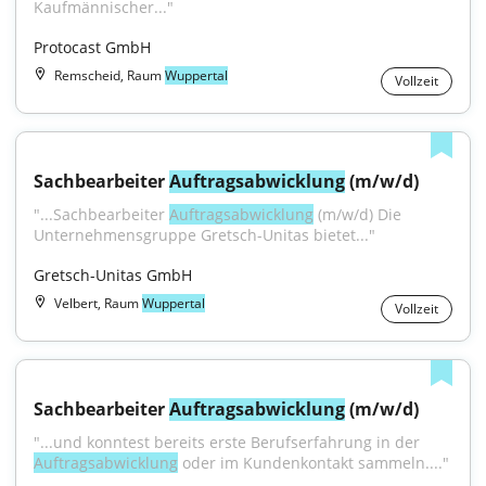
Kaufmännischer..."
Protocast GmbH
Remscheid, Raum
Wuppertal
Vollzeit
Sachbearbeiter 
Auftragsabwicklung
 (m/w/d)
"...Sachbearbeiter 
Auftragsabwicklung
 (m/w/d) Die 
Unternehmensgruppe Gretsch-Unitas bietet..."
Gretsch-Unitas GmbH
Velbert, Raum
Wuppertal
Vollzeit
Sachbearbeiter 
Auftragsabwicklung
 (m/w/d)
"...und konntest bereits erste Berufserfahrung in der 
Auftragsabwicklung
 oder im Kundenkontakt sammeln...."