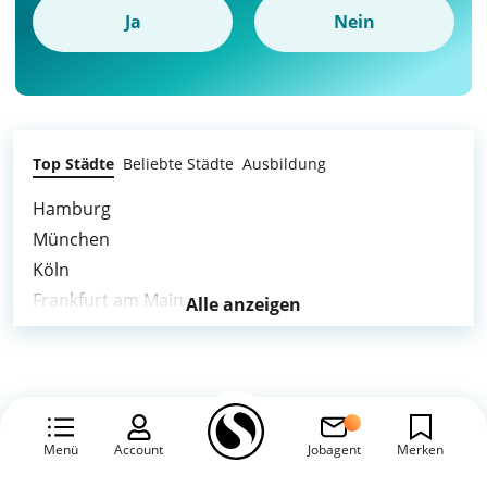
Ja
Nein
Top Städte
Beliebte Städte
Ausbildung
Hamburg
München
Köln
Frankfurt am Main
Alle anzeigen
Stuttgart
Düsseldorf
Essen
Bremen
Duisburg
Menü
Account
Jobagent
Merken
Wuppertal