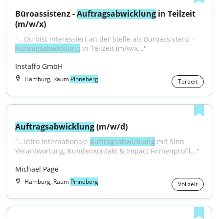
Büroassistenz - 
Auftragsabwicklung
 in Teilzeit 
(m/w/x)
"...Du bist interessiert an der Stelle als Büroassistenz - 
Auftragsabwicklung
 in Teilzeit (m/w/x..."
Instaffo GmbH
Hamburg, Raum
Pinneberg
Teilzeit
Auftragsabwicklung
 (m/w/d)
"...Intro Internationale 
Auftragsabwicklung
 mit Sinn 
Verantwortung, Kundenkontakt & Impact Firmenprofil..."
Michael Page
Hamburg, Raum
Pinneberg
Vollzeit