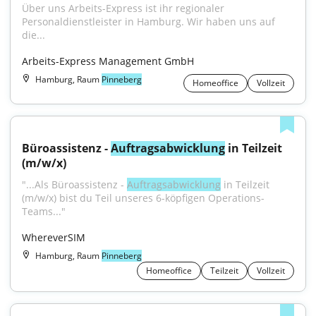
Über uns Arbeits-Express ist ihr regionaler 
Personaldienstleister in Hamburg. Wir haben uns auf 
die...
Arbeits-Express Management GmbH
Hamburg, Raum
Pinneberg
Homeoffice
Vollzeit
Büroassistenz - 
Auftragsabwicklung
 in Teilzeit 
(m/w/x)
"...Als Büroassistenz - 
Auftragsabwicklung
 in Teilzeit 
(m/w/x) bist du Teil unseres 6-köpfigen Operations-
Teams..."
WhereverSIM
Hamburg, Raum
Pinneberg
Homeoffice
Teilzeit
Vollzeit