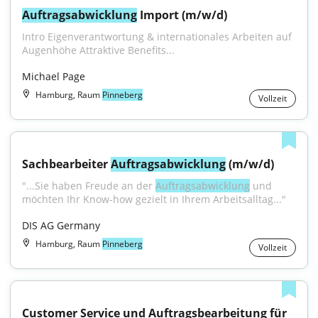
Auftragsabwicklung
 Import (m/w/d)
Intro Eigenverantwortung & internationales Arbeiten auf 
Augenhöhe Attraktive Benefits...
Michael Page
Hamburg, Raum
Pinneberg
Vollzeit
Sachbearbeiter 
Auftragsabwicklung
 (m/w/d)
"...Sie haben Freude an der 
Auftragsabwicklung
 und 
möchten Ihr Know-how gezielt in Ihrem Arbeitsalltag..."
DIS AG Germany
Hamburg, Raum
Pinneberg
Vollzeit
Customer Service und Auftragsbearbeitung für 