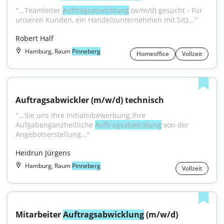
"...Teamleiter 
Auftragsabwicklung
 (w/m/d) gesucht - Für 
unseren Kunden, ein Handelsunternehmen mit Sitz..."
Robert Half
Hamburg, Raum
Pinneberg
Homeoffice
Vollzeit
Auftragsabwickler (m/w/d) technisch
"...Sie uns Ihre Initiativbewerbung.Ihre 
Aufgabenganzheitliche 
Auftragsabwicklung
 von der 
Angebotserstellung..."
Heidrun Jürgens
Hamburg, Raum
Pinneberg
Vollzeit
Mitarbeiter 
Auftragsabwicklung
 (m/w/d)