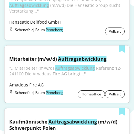
Auftragsabwicklung
 (m/w/d) Die Hanseatic Group sucht 
Verstärkung..."
Hanseatic Delifood GmbH
Schenefeld, Raum
Pinneberg
Vollzeit
Mitarbeiter (m/w/d) 
Auftragsabwicklung
"...Mitarbeiter (m/w/d) 
Auftragsabwicklung
 Referenz 12-
241100 Die Amadeus Fire AG bringt..."
Amadeus Fire AG
Schenefeld, Raum
Pinneberg
Homeoffice
Vollzeit
Kaufmännische 
Auftragsabwicklung
 (m/w/d) 
Schwerpunkt Polen