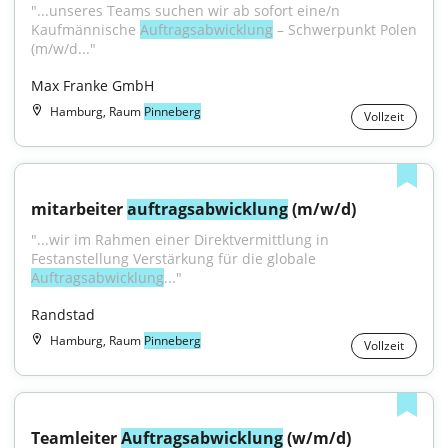
"...unseres Teams suchen wir ab sofort eine/n 
Kaufmännische 
Auftragsabwicklung
 – Schwerpunkt Polen 
(m/w/d..."
Max Franke GmbH
Hamburg, Raum
Pinneberg
Vollzeit
mitarbeiter 
auftragsabwicklung
 (m/w/d)
"...wir im Rahmen einer Direktvermittlung in 
Festanstellung Verstärkung für die globale 
Auftragsabwicklung
..."
Randstad
Hamburg, Raum
Pinneberg
Vollzeit
Teamleiter 
Auftragsabwicklung
 (w/m/d)