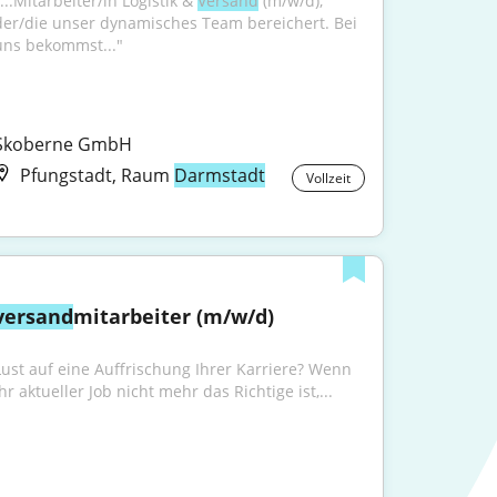
...Mitarbeiter/in Logistik & 
Versand
 (m/w/d), 
der/die unser dynamisches Team bereichert. Bei 
uns bekommst..."
Skoberne GmbH
Pfungstadt, Raum
Darmstadt
Vollzeit
versand
mitarbeiter (m/w/d)
Lust auf eine Auffrischung Ihrer Karriere? Wenn 
hr aktueller Job nicht mehr das Richtige ist,...