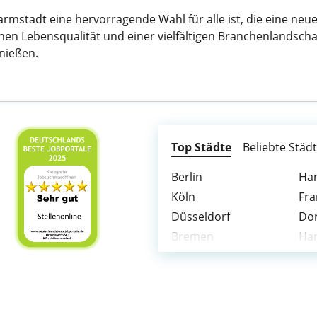
mstadt eine hervorragende Wahl für alle ist, die eine neu
 Lebensqualität und einer vielfältigen Branchenlandschaft 
nießen.
Top Städte
Beliebte Städ
Berlin
Ha
Köln
Fra
Düsseldorf
Do
Bremen
Ha
Duisburg
Bo
Bielefeld
Bo
Mannheim
Kar
Mönchengladbach
Gel