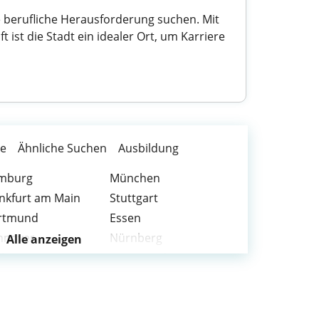
e berufliche Herausforderung suchen. Mit
ist die Stadt ein idealer Ort, um Karriere
te
Ähnliche Suchen
Ausbildung
mburg
München
nkfurt am Main
Stuttgart
rtmund
Essen
nnover
Nürnberg
Alle anzeigen
chum
Wuppertal
nn
Münster
lsruhe
Augsburg
senkirchen
Magdeburg