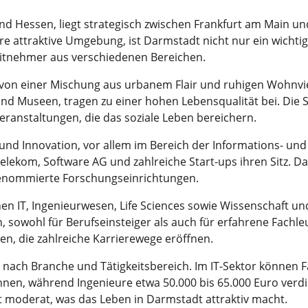
nd Hessen, liegt strategisch zwischen Frankfurt am Main un
 attraktive Umgebung, ist Darmstadt nicht nur ein wichtig
eitnehmer aus verschiedenen Bereichen.
von einer Mischung aus urbanem Flair und ruhigen Wohnvierte
 und Museen, tragen zu einer hohen Lebensqualität bei. Die S
ranstaltungen, die das soziale Leben bereichern.
 und Innovation, vor allem im Bereich der Informations- u
kom, Software AG und zahlreiche Start-ups ihren Sitz. Dar
 renommierte Forschungseinrichtungen.
en IT, Ingenieurwesen, Life Sciences sowie Wissenschaft un
n, sowohl für Berufseinsteiger als auch für erfahrene Fach
en, die zahlreiche Karrierewege eröffnen.
je nach Branche und Tätigkeitsbereich. Im IT-Sektor können 
chnen, während Ingenieure etwa 50.000 bis 65.000 Euro ver
t moderat, was das Leben in Darmstadt attraktiv macht.