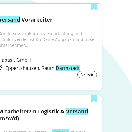
Versand
 Vorarbeiter
Durch eine strukturierte Einarbeitung und 
Schulungen lernst Du Deine Aufgaben und unser 
Unternehmen...
Habasit GmbH
Eppertshausen, Raum
Darmstadt
Vollzeit
Mitarbeiter/in Logistik & 
Versand
(m/w/d)