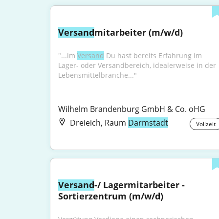
Versand
mitarbeiter (m/w/d)
"...im 
Versand
 Du hast bereits Erfahrung im 
Lager- oder Versandbereich, idealerweise in der 
Lebensmittelbranche..."
Wilhelm Brandenburg GmbH & Co. oHG
Dreieich, Raum
Darmstadt
Vollzeit
Versand
-/ Lagermitarbeiter - 
Sortierzentrum (m/w/d)