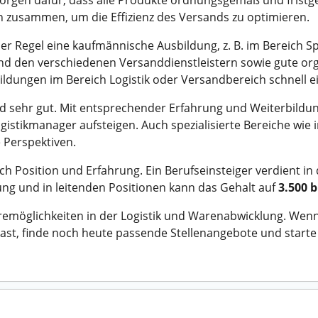
rgen dafür, dass alle Produkte ordnungsgemäß und fristge
n zusammen, um die Effizienz des Versands zu optimieren.
der Regel eine kaufmännische Ausbildung, z. B. im Bereich Sp
nd den verschiedenen Versanddienstleistern sowie gute orga
ldungen im Bereich Logistik oder Versandbereich schnell ei
d sehr gut. Mit entsprechender Erfahrung und Weiterbildun
istikmanager aufsteigen. Auch spezialisierte Bereiche wie 
 Perspektiven.
ch Position und Erfahrung. Ein Berufseinsteiger verdient in
ng und in leitenden Positionen kann das Gehalt auf
3.500 b
ieremöglichkeiten in der Logistik und Warenabwicklung. Wen
 hast, finde noch heute passende Stellenangebote und start