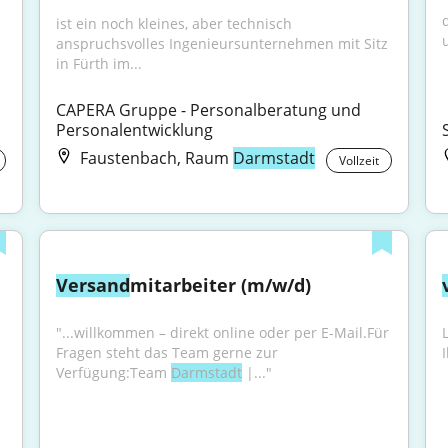
"
ist ein noch kleines, aber technisch 
anspruchsvolles Ingenieursunternehmen mit Sitz 
in Fürth im...
CAPERA Gruppe - Personalberatung und 
Personalentwicklung
Faustenbach, Raum
Darmstadt
Vollzeit
Versand
mitarbeiter (m/w/d)
"...willkommen – direkt online oder per E-Mail.Für 
Fragen steht das Team gerne zur 
I
Verfügung:Team 
Darmstadt
 |..."