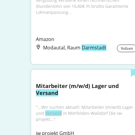
Vergütung Verdiene einen rechnerischen 
Stundenlohn von 16,80€ /h brutto Garantierte 
Lohnanpassung...
Amazon
Modautal, Raum
Darmstadt
Vollzeit
Mitarbeiter (m/w/d) Lager und 
Versand
"...Wir suchen aktuell: Mitarbeiter (m/w/d) Lager 
und 
Versand
 in Mörfelden-Walldorf Die iw-
projekt..."
iw projekt GmbH