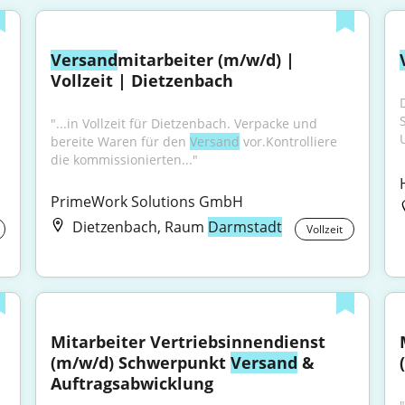
Versand
mitarbeiter (m/w/d) | 
Vollzeit | Dietzenbach
"...in Vollzeit für Dietzenbach. Verpacke und 
bereite Waren für den 
Versand
 vor.Kontrolliere 
die kommissionierten..."
PrimeWork Solutions GmbH
Dietzenbach, Raum
Darmstadt
Vollzeit
Mitarbeiter Vertriebsinnendienst 
(m/w/d) Schwerpunkt 
Versand
 & 
Auftragsabwicklung