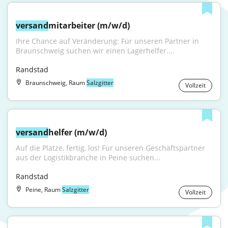
versand
mitarbeiter (m/w/d)
Ihre Chance auf Veränderung: Für unseren Partner in 
Braunschweig suchen wir einen Lagerhelfer....
Randstad
Braunschweig, Raum
Salzgitter
Vollzeit
versand
helfer (m/w/d)
Auf die Plätze, fertig, los! Für unseren Geschäftspartner 
aus der Logistikbranche in Peine suchen...
Randstad
Peine, Raum
Salzgitter
Vollzeit