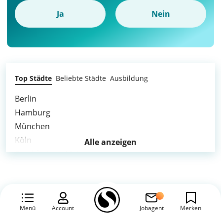
Ja
Nein
Top Städte
Beliebte Städte
Ausbildung
Berlin
Hamburg
München
Köln
Alle anzeigen
Frankfurt am Main
Stuttgart
Düsseldorf
Dortmund
Essen
Menü
Account
Jobagent
Merken