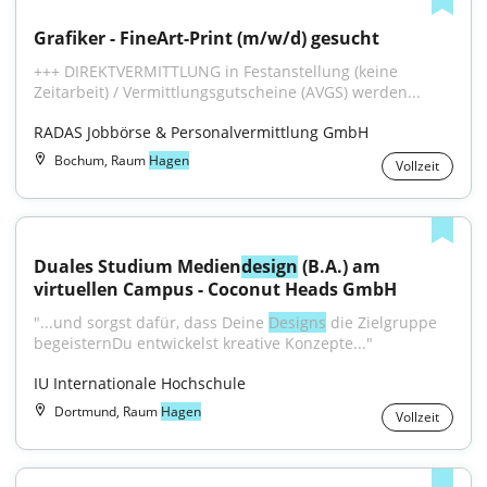
Grafiker - FineArt-Print (m/w/d) gesucht
+++ DIREKTVERMITTLUNG in Festanstellung (keine 
Zeitarbeit) / Vermittlungsgutscheine (AVGS) werden...
RADAS Jobbörse & Personalvermittlung GmbH
Bochum, Raum
Hagen
Vollzeit
Duales Studium Medien
design
 (B.A.) am 
virtuellen Campus - Coconut Heads GmbH
"...und sorgst dafür, dass Deine 
Designs
 die Zielgruppe 
begeisternDu entwickelst kreative Konzepte..."
IU Internationale Hochschule
Dortmund, Raum
Hagen
Vollzeit