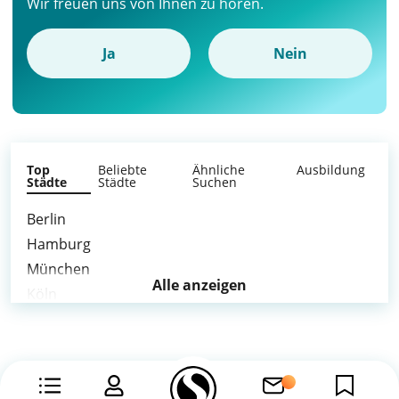
Wir freuen uns von Ihnen zu hören.
Ja
Nein
Top
Beliebte
Ähnliche
Ausbildung
Städte
Städte
Suchen
Berlin
Hamburg
München
Alle anzeigen
Köln
Frankfurt am Main
Stuttgart
Düsseldorf
Leipzig