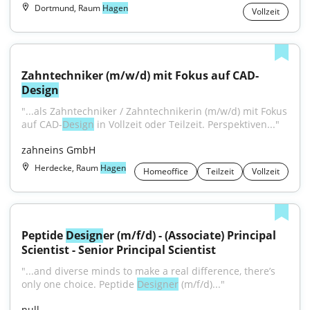
Dortmund, Raum
Hagen
Vollzeit
Zahntechniker (m/w/d) mit Fokus auf CAD-
Design
"...als Zahntechniker / Zahntechnikerin (m/w/d) mit Fokus 
auf CAD-
Design
 in Vollzeit oder Teilzeit. Perspektiven..."
zahneins GmbH
Herdecke, Raum
Hagen
Homeoffice
Teilzeit
Vollzeit
Peptide 
Design
er (m/f/d) - (Associate) Principal 
Scientist - Senior Principal Scientist
"...and diverse minds to make a real difference, there’s 
only one choice. Peptide 
Designer
 (m/f/d)..."
null