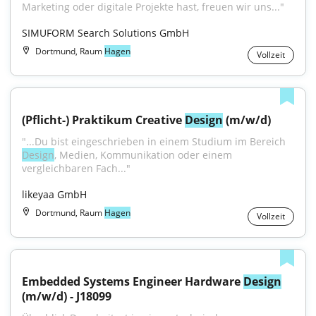
Marketing oder digitale Projekte hast, freuen wir uns..."
SIMUFORM Search Solutions GmbH
Dortmund, Raum
Hagen
Vollzeit
(Pflicht-) Praktikum Creative 
Design
 (m/w/d)
"...Du bist eingeschrieben in einem Studium im Bereich 
Design
, Medien, Kommunikation oder einem 
vergleichbaren Fach..."
likeyaa GmbH
Dortmund, Raum
Hagen
Vollzeit
Embedded Systems Engineer Hardware 
Design
(m/w/d) - J18099