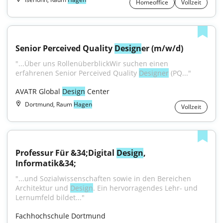
Homeoffice
Vollzeit
Senior Perceived Quality 
Design
er (m/w/d)
"...Über uns RollenüberblickWir suchen einen 
erfahrenen Senior Perceived Quality 
Designer
 (PQ..."
AVATR Global 
Design
 Center
Dortmund, Raum
Hagen
Vollzeit
Professur Für &34;Digital 
Design
, 
Informatik&34;
"...und Sozialwissenschaften sowie in den Bereichen 
Architektur und 
Design
. Ein hervorragendes Lehr- und 
Lernumfeld bildet..."
Fachhochschule Dortmund