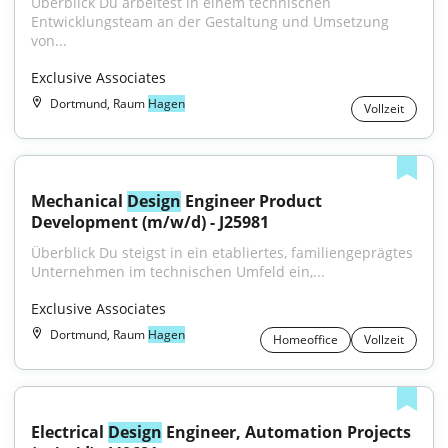
Überblick Du arbeitest in einem technischen 
Entwicklungsteam an der Gestaltung und Umsetzung 
von...
Exclusive Associates
Dortmund, Raum
Hagen
Vollzeit
Mechanical 
Design
 Engineer Product 
Development (m/w/d) - J25981
Überblick Du steigst in ein etabliertes, familiengeprägtes 
Unternehmen im technischen Umfeld ein,...
Exclusive Associates
Dortmund, Raum
Hagen
Homeoffice
Vollzeit
Electrical 
Design
 Engineer, Automation Projects 