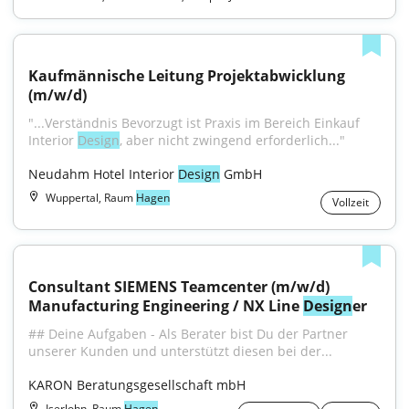
Kaufmännische Leitung Projektabwicklung 
(m/w/d)
"...Verständnis Bevorzugt ist Praxis im Bereich Einkauf 
Interior 
Design
, aber nicht zwingend erforderlich..."
Neudahm Hotel Interior 
Design
 GmbH
Wuppertal, Raum
Hagen
Vollzeit
Consultant SIEMENS Teamcenter (m/w/d) 
Manufacturing Engineering / NX Line 
Design
er
## Deine Aufgaben - Als Berater bist Du der Partner 
unserer Kunden und unterstützt diesen bei der...
KARON Beratungsgesellschaft mbH
Iserlohn, Raum
Hagen