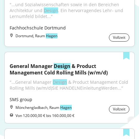
"...und Sozialwissenschaften sowie in den Bereichen 
Architektur und 
Design
. Ein hervorragendes Lehr- und 
Lernumfeld bildet..."
Fachhochschule Dortmund
Dortmund, Raum
Hagen
Vollzeit
General Manager 
Design
 & Product 
Management Cold Rolling Mills (w/m/d)
"...General Manager 
Design
 & Product Management Cold 
Rolling Mills (w/m/d)SIE HANDELNEinleitungWerden..."
SMS group
Mönchengladbach, Raum
Hagen
Vollzeit
Von 120.000,00 € bis 160.000,00 €