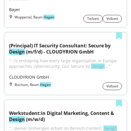
Bayer
Wuppertal, Raum
Hagen
Teilzeit
Vollzeit
(Principal) IT Security Consultant: Secure by 
Design
 (m/f/d) - CLOUDYRION GmbH
"...is reshaping how every large organisation in Europe 
approaches cybersecurity. Our Secure by 
Design
..."
CLOUDYRION GmbH
Bochum, Raum
Hagen
Vollzeit
Werkstudent:in Digital Marketing, Content & 
Design
 (m/w/d)
"...deiner bisherigen Arbeit im Bereich Content, 
Design
, 