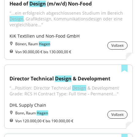
Head of 
Design
 (m/w/d) Non-Food
"...ein erfolgreich abgeschlossenes Studium im Bereich 
Design
, Grafikdesign, Kommunikationsdesign oder eine 
vergleichbare..."
KiK Textilien und Non-Food GmbH
Bönen, Raum
Hagen
Vollzeit
Von 90.000,00 € bis 130.000,00 €
Director Technical 
Design
 & Development
"...Position: Director Technical 
Design
 & Development 
Grade: RCS H Contract Type: Full time - Permanent..."
DHL Supply Chain
Bonn, Raum
Hagen
Vollzeit
Von 120.000,00 € bis 190.000,00 €