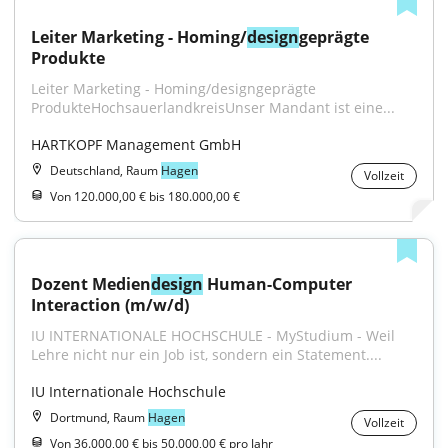
Leiter Marketing - Homing/
design
geprägte 
Produkte
Leiter Marketing - Homing/designgeprägte 
ProdukteHochsauerlandkreisUnser Mandant ist eine...
HARTKOPF Management GmbH
Deutschland, Raum
Hagen
Vollzeit
Von 120.000,00 € bis 180.000,00 €
Dozent Medien
design
 Human-Computer 
Interaction (m/w/d)
IU INTERNATIONALE HOCHSCHULE - MyStudium - Weil 
Lehre nicht nur ein Job ist, sondern ein Statement....
IU Internationale Hochschule
Dortmund, Raum
Hagen
Vollzeit
Von 36.000,00 € bis 50.000,00 € pro Jahr