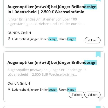
Augenoptiker (m/w/d) bei Jünger Brillen
design
in Lüdenscheid | 2.500 € Wechselprämie
Jünger Brillendesign ist einer von über 100 
eigenständigen Betrieben und Teil der ounda...
OUNDA GmbH
Lüdenscheid, Jünger Brillen
design
, Raum
Hagen
Vollzeit
Augenoptiker (m/w/d) bei Jünger Brillen
design
Augenoptiker (m/w/d) bei Jünger Brillendesign in 
Lüdenscheid | 2.500 EUR Wechselprämie...
OundA GmbH
Lüdenscheid, Jünger Brillen
design
, Raum
Hagen
Teilzeit
Vollzeit