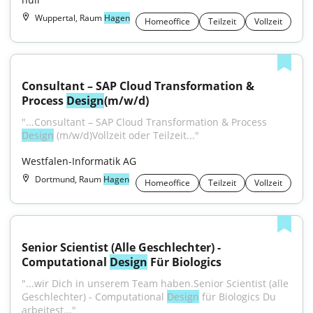
Wuppertal, Raum
Hagen
Homeoffice
Teilzeit
Vollzeit
Consultant – SAP Cloud Transformation & 
Process 
Design
(m/w/d)
"...Consultant – SAP Cloud Transformation & Process 
Design
 (m⁠/⁠w⁠/⁠d)Vollzeit oder Teilzeit..."
Westfalen-Informatik AG
Dortmund, Raum
Hagen
Homeoffice
Teilzeit
Vollzeit
Senior Scientist (Alle Geschlechter) - 
Computational 
Design
 Für Biologics
"...wir Dich in unserem Team haben.Senior Scientist (alle 
Geschlechter) - Computational 
Design
 für Biologics Du 
arbeitest..."