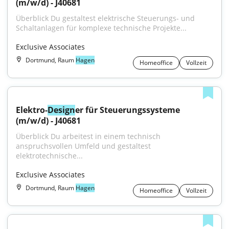
(m/w/d) - J40681
Überblick Du gestaltest elektrische Steuerungs- und 
Schaltanlagen für komplexe technische Projekte...
Exclusive Associates
Dortmund, Raum
Hagen
Homeoffice
Vollzeit
Elektro-
Design
er für Steuerungssysteme 
(m/w/d) - J40681
Überblick Du arbeitest in einem technisch 
anspruchsvollen Umfeld und gestaltest 
elektrotechnische...
Exclusive Associates
Dortmund, Raum
Hagen
Homeoffice
Vollzeit