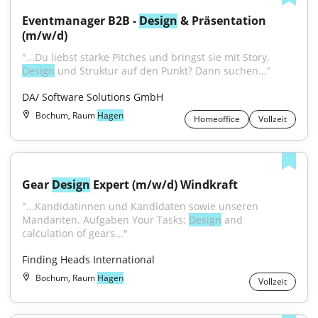
Eventmanager B2B - 
Design
 & Präsentation 
(m/w/d)
"...Du liebst starke Pitches und bringst sie mit Story, 
Design
 und Struktur auf den Punkt? Dann suchen..."
DA/ Software Solutions GmbH
Bochum, Raum
Hagen
Homeoffice
Vollzeit
Gear 
Design
 Expert (m/w/d) Windkraft
"...Kandidatinnen und Kandidaten sowie unseren 
Mandanten. Aufgaben Your Tasks: 
Design
 and 
calculation of gears..."
Finding Heads International
Bochum, Raum
Hagen
Vollzeit