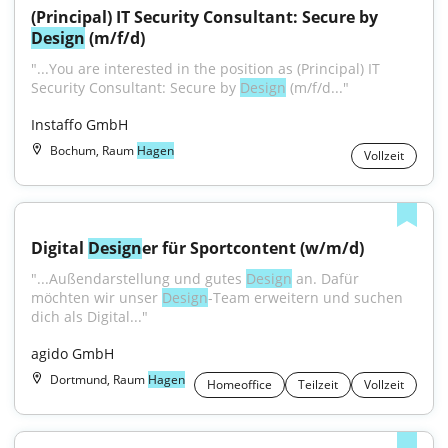
(Principal) IT Security Consultant: Secure by 
Design
 (m/f/d)
"...You are interested in the position as (Principal) IT 
Security Consultant: Secure by 
Design
 (m/f/d..."
Instaffo GmbH
Bochum, Raum
Hagen
Vollzeit
Digital 
Design
er für Sportcontent (w/m/d)
"...Außendarstellung und gutes 
Design
 an. Dafür 
möchten wir unser 
Design
-Team erweitern und suchen 
dich als Digital..."
agido GmbH
Dortmund, Raum
Hagen
Homeoffice
Teilzeit
Vollzeit