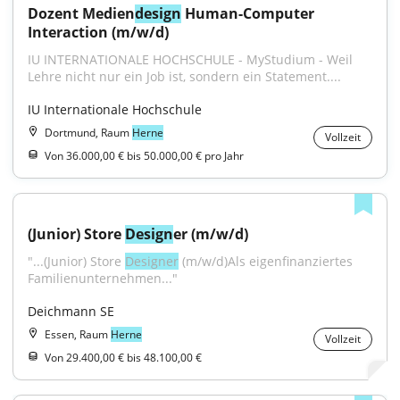
Dozent Medien
design
 Human-Computer 
Interaction (m/w/d)
IU INTERNATIONALE HOCHSCHULE - MyStudium - Weil 
Lehre nicht nur ein Job ist, sondern ein Statement....
IU Internationale Hochschule
Dortmund, Raum
Herne
Vollzeit
Von 36.000,00 € bis 50.000,00 € pro Jahr
(Junior) Store 
Design
er (m/w/d)
"...(Junior) Store 
Designer
 (m/w/d)Als eigenfinanziertes 
Familienunternehmen..."
Deichmann SE
Essen, Raum
Herne
Vollzeit
Von 29.400,00 € bis 48.100,00 €