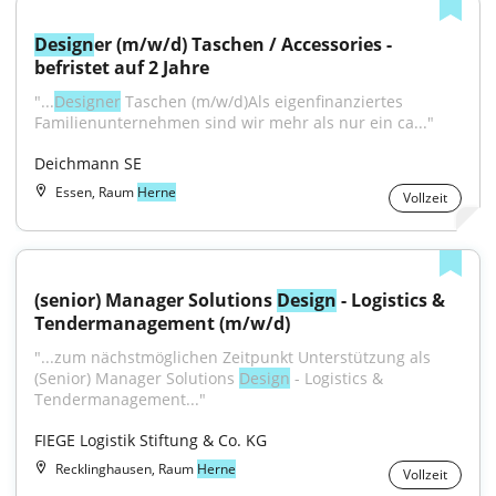
Design
er (m/w/d) Taschen / Accessories - 
befristet auf 2 Jahre
"...
Designer
 Taschen (m/w/d)Als eigenfinanziertes 
Familienunternehmen sind wir mehr als nur ein ca..."
Deichmann SE
Essen, Raum
Herne
Vollzeit
(senior) Manager Solutions 
Design
 - Logistics & 
Tendermanagement (m/w/d)
"...zum nächstmöglichen Zeitpunkt Unterstützung als 
(Senior) Manager Solutions 
Design
 - Logistics & 
Tendermanagement..."
FIEGE Logistik Stiftung & Co. KG
Recklinghausen, Raum
Herne
Vollzeit