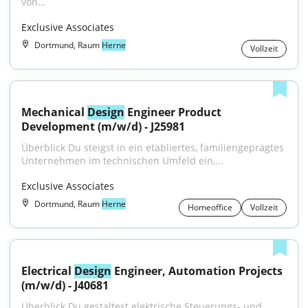
von...
Exclusive Associates
Dortmund, Raum
Herne
Vollzeit
Mechanical 
Design
 Engineer Product 
Development (m/w/d) - J25981
Überblick Du steigst in ein etabliertes, familiengeprägtes 
Unternehmen im technischen Umfeld ein,...
Exclusive Associates
Dortmund, Raum
Herne
Homeoffice
Vollzeit
Electrical 
Design
 Engineer, Automation Projects 
(m/w/d) - J40681
Überblick Du gestaltest elektrische Steuerungs- und 