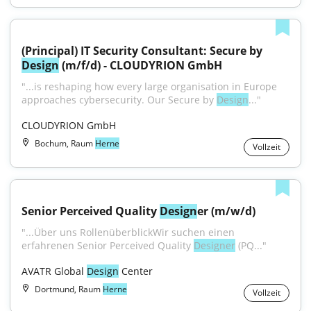
(Principal) IT Security Consultant: Secure by 
Design
 (m/f/d) - CLOUDYRION GmbH
"...is reshaping how every large organisation in Europe 
approaches cybersecurity. Our Secure by 
Design
..."
CLOUDYRION GmbH
Bochum, Raum
Herne
Vollzeit
Senior Perceived Quality 
Design
er (m/w/d)
"...Über uns RollenüberblickWir suchen einen 
erfahrenen Senior Perceived Quality 
Designer
 (PQ..."
AVATR Global 
Design
 Center
Dortmund, Raum
Herne
Vollzeit