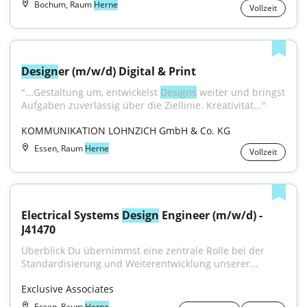
Bochum, Raum
Herne
Vollzeit
Design
er (m/w/d) Digital & Print
"...Gestaltung um, entwickelst 
Designs
 weiter und bringst 
Aufgaben zuverlässig über die Ziellinie. Kreativität..."
KOMMUNIKATION LOHNZICH GmbH & Co. KG
Essen, Raum
Herne
Vollzeit
Electrical Systems 
Design
 Engineer (m/w/d) - 
J41470
Überblick Du übernimmst eine zentrale Rolle bei der 
Standardisierung und Weiterentwicklung unserer...
Exclusive Associates
Essen, Raum
Herne