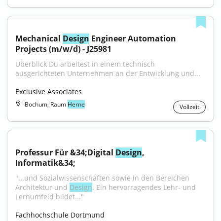
Mechanical 
Design
 Engineer Automation 
Projects (m/w/d) - J25981
Überblick Du arbeitest in einem technisch 
ausgerichteten Unternehmen an der Entwicklung und...
Exclusive Associates
Bochum, Raum
Herne
Vollzeit
Professur Für &34;Digital 
Design
, 
Informatik&34;
"...und Sozialwissenschaften sowie in den Bereichen 
Architektur und 
Design
. Ein hervorragendes Lehr- und 
Lernumfeld bildet..."
Fachhochschule Dortmund