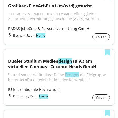
Grafiker - FineArt-Print (m/w/d) gesucht
+++ DIREKTVERMITTLUNG in Festanstellung (keine 
Zeitarbeit) / Vermittlungsgutscheine (AVGS) werden...
RADAS Jobbörse & Personalvermittlung GmbH
Bochum, Raum
Herne
Vollzeit
Duales Studium Medien
design
 (B.A.) am 
virtuellen Campus - Coconut Heads GmbH
"...und sorgst dafür, dass Deine 
Designs
 die Zielgruppe 
begeisternDu entwickelst kreative Konzepte..."
IU Internationale Hochschule
Dortmund, Raum
Herne
Vollzeit