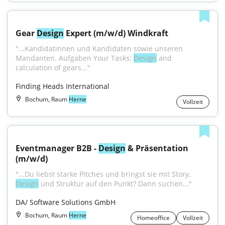
Gear 
Design
 Expert (m/w/d) Windkraft
"...Kandidatinnen und Kandidaten sowie unseren 
Mandanten. Aufgaben Your Tasks: 
Design
 and 
calculation of gears..."
Finding Heads International
Bochum, Raum
Herne
Vollzeit
Eventmanager B2B - 
Design
 & Präsentation 
(m/w/d)
"...Du liebst starke Pitches und bringst sie mit Story, 
Design
 und Struktur auf den Punkt? Dann suchen..."
DA/ Software Solutions GmbH
Bochum, Raum
Herne
Homeoffice
Vollzeit