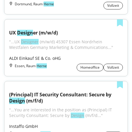
Dortmund, Raum
Herne
Vollzeit
UX 
Design
er (m/w/d)
"...UX 
Designer
 (m/w/d) 45307 Essen Nordrhein 
Westfalen Germany Marketing & Communications..."
ALDI Einkauf SE & Co. oHG
Essen, Raum
Herne
Homeoffice
Vollzeit
(Principal) IT Security Consultant: Secure by 
Design
 (m/f/d)
"...You are interested in the position as (Principal) IT 
Security Consultant: Secure by 
Design
 (m/f/d..."
Instaffo GmbH