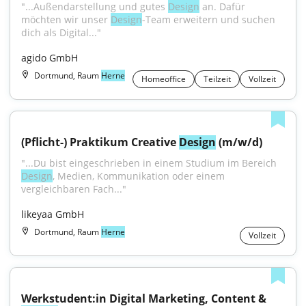
"...Außendarstellung und gutes 
Design
 an. Dafür 
möchten wir unser 
Design
-Team erweitern und suchen 
dich als Digital..."
agido GmbH
Dortmund, Raum
Herne
Homeoffice
Teilzeit
Vollzeit
(Pflicht-) Praktikum Creative 
Design
 (m/w/d)
"...Du bist eingeschrieben in einem Studium im Bereich 
Design
, Medien, Kommunikation oder einem 
vergleichbaren Fach..."
likeyaa GmbH
Dortmund, Raum
Herne
Vollzeit
Werkstudent:in Digital Marketing, Content & 