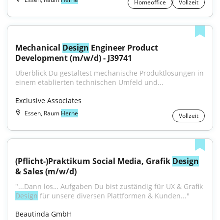
Homeoffice
Vollzeit
Mechanical 
Design
 Engineer Product 
Development (m/w/d) - J39741
Überblick Du gestaltest mechanische Produktlösungen in 
einem etablierten technischen Umfeld und...
Exclusive Associates
Essen, Raum
Herne
Vollzeit
(Pflicht-)Praktikum Social Media, Grafik 
Design
& Sales (m/w/d)
"...Dann los… Aufgaben Du bist zuständig für UX & Grafik 
Design
 für unsere diversen Plattformen & Kunden..."
Beautinda GmbH