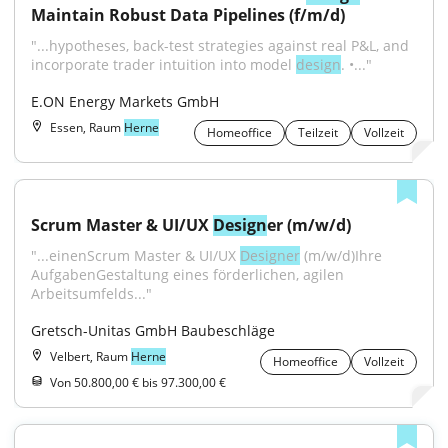
Maintain Robust Data Pipelines (f/m/d)
"...hypotheses, back-test strategies against real P&L, and 
incorporate trader intuition into model 
design
. •..."
E.ON Energy Markets GmbH
Essen, Raum
Herne
Homeoffice
Teilzeit
Vollzeit
Scrum Master & UI/UX 
Design
er (m/w/d)
"...einenScrum Master & UI/UX 
Designer
 (m/w/d)Ihre 
AufgabenGestaltung eines förderlichen, agilen 
Arbeitsumfelds..."
Gretsch-Unitas GmbH Baubeschläge
Velbert, Raum
Herne
Homeoffice
Vollzeit
Von 50.800,00 € bis 97.300,00 €