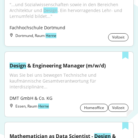
"...und Sozialwissenschaften sowie in den Bereichen 
Architektur und 
Design
. Ein hervorragendes Lehr- und 
Lernumfeld bildet..."
Fachhochschule Dortmund
Dortmund, Raum
Herne
Vollzeit
Design
 & Engineering Manager (m/w/d)
Was Sie bei uns bewegen Technische und 
kaufmännische Gesamtverantwortung für 
interdisziplinäre...
DMT GmbH & Co. KG
Essen, Raum
Herne
Homeoffice
Vollzeit
Mathematician as Data Scientist - 
Design
 & 