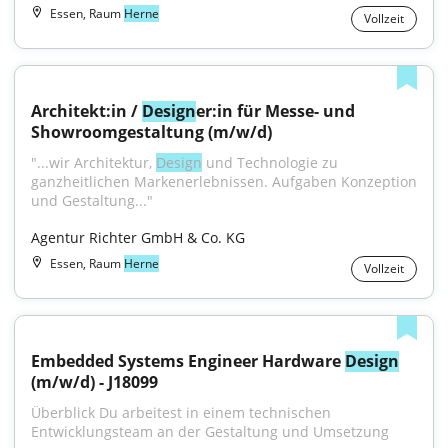
Essen, Raum
Herne
Vollzeit
Architekt:in / 
Design
er:in für Messe- und 
Showroomgestaltung (m/w/d)
"...wir Architektur, 
Design
 und Technologie zu 
ganzheitlichen Markenerlebnissen. Aufgaben Konzeption 
und Gestaltung..."
Agentur Richter GmbH & Co. KG
Essen, Raum
Herne
Vollzeit
Embedded Systems Engineer Hardware 
Design
(m/w/d) - J18099
Überblick Du arbeitest in einem technischen 
Entwicklungsteam an der Gestaltung und Umsetzung 