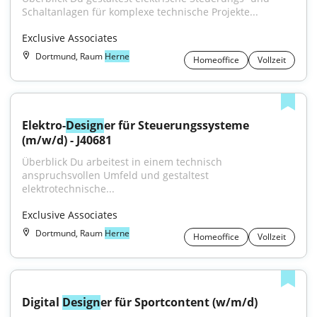
Schaltanlagen für komplexe technische Projekte...
Exclusive Associates
Dortmund, Raum
Herne
Homeoffice
Vollzeit
Elektro-
Design
er für Steuerungssysteme 
(m/w/d) - J40681
Überblick Du arbeitest in einem technisch 
anspruchsvollen Umfeld und gestaltest 
elektrotechnische...
Exclusive Associates
Dortmund, Raum
Herne
Homeoffice
Vollzeit
Digital 
Design
er für Sportcontent (w/m/d)