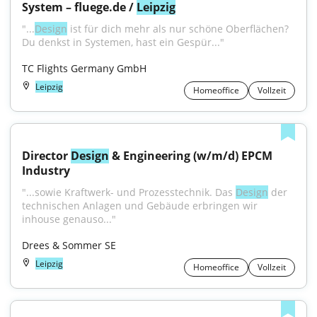
System – fluege.de / 
Leipzig
"...
Design
 ist für dich mehr als nur schöne Oberflächen? 
Du denkst in Systemen, hast ein Gespür..."
TC Flights Germany GmbH
Leipzig
Homeoffice
Vollzeit
Director 
Design
 & Engineering (w/m/d) EPCM 
Industry
"...sowie Kraftwerk- und Prozesstechnik. Das 
Design
 der 
technischen Anlagen und Gebäude erbringen wir 
inhouse genauso..."
Drees & Sommer SE
Leipzig
Homeoffice
Vollzeit