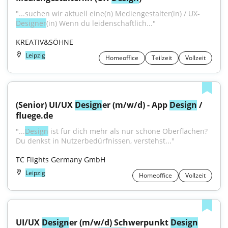
"...suchen wir aktuell eine(n) Mediengestalter(in) / UX-
Designer
(in) Wenn du leidenschaftlich..."
KREATIV&SÖHNE
Leipzig
Homeoffice
Teilzeit
Vollzeit
(Senior) UI/UX 
Design
er (m/w/d) - App 
Design
 / 
fluege.de
"...
Design
 ist für dich mehr als nur schöne Oberflächen? 
Du denkst in Nutzerbedürfnissen, verstehst..."
TC Flights Germany GmbH
Leipzig
Homeoffice
Vollzeit
UI/UX 
Design
er (m/w/d) Schwerpunkt 
Design