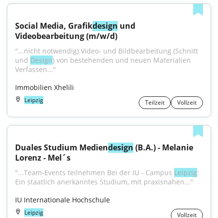
Social Media, Grafik
design
 und 
Videobearbeitung (m/w/d)
"...nicht notwendig) Video- und Bildbearbeitung (Schnitt 
und 
Design
) von bestehenden und neuen Materialien 
Verfassen..."
Immobilien Xhelili
Leipzig
Teilzeit
Vollzeit
Duales Studium Medien
design
 (B.A.) - Melanie 
Lorenz - Mel´s
"...Team-Events teilnehmen Bei der IU - Campus 
Leipzig
: 
Ein staatlich anerkanntes Studium, mit praxisnahen..."
IU Internationale Hochschule
Leipzig
Vollzeit