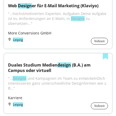
Web 
Design
er für E-Mail Marketing (Klaviyo)
"...höchstmotivierten Experten. Aufgaben Deine Aufgabe 
ist es, Anforderungen an E-Mails, in 
Designs
 zu 
übersetzen..."
More Conversions GmbH
Leipzig
Vollzeit
Duales Studium Medien
design
 (B.A.) am 
Campus oder virtuell
"...
Designs
 und Kampagnen im Team zu entwickelnDich 
interessieren ganz unterschiedliche Designformen wie z. 
B..."
Karriere
Leipzig
Vollzeit