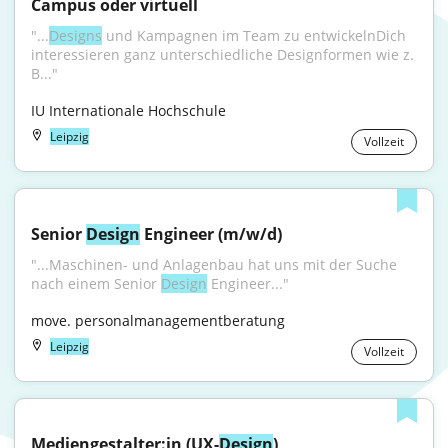
Campus oder virtuell
"...
Designs
 und Kampagnen im Team zu entwickelnDich 
interessieren ganz unterschiedliche Designformen wie z. 
B..."
IU Internationale Hochschule
Leipzig
Vollzeit
Senior 
Design
 Engineer (m/w/d)
"...Maschinen- und Anlagenbau hat uns mit der Suche 
nach einem Senior 
Design
 Engineer..."
move. personalmanagementberatung
Leipzig
Vollzeit
Mediengestalter:in (UX-
Design
)