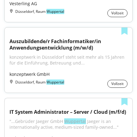
Vesterling AG
Düsseldorf, Raum
Wuppertal
Vollzeit
Auszubildende/r Fachinformatiker/in 
Anwendungsentwicklung (m/w/d)
konzeptwerk in Düsseldorf steht seit mehr als 15 Jahren 
für die Einführung, Betreuung und...
konzeptwerk GmbH
Düsseldorf, Raum
Wuppertal
Vollzeit
IT System Administrator – Server / Cloud (m/f/d)
"...Gebrüder Jaeger GmbH 
Wuppertal
 Jaeger is an 
internationally active, medium-sized family-owned..."