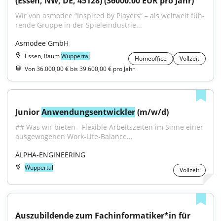
(Essen, NW, DE, 45128) (36000.00 EUR pro Jahr)
Wir von asmodee “Inspired by Players“ – als welt­weit füh­
ren­de Grup­pe in der Spie­le­in­dus­trie...
Asmodee GmbH
Essen, Raum
Wuppertal
Homeoffice
Vollzeit
Von 36.000,00 € bis 39.600,00 € pro Jahr
Junior 
Anwendungsentwickler
 (m/w/d)
## Was wir bieten - Flexible Arbeitszeiten im Sinne einer 
ausgewogenen Work-Life-Balance...
ALPHA-ENGINEERING
Wuppertal
Vollzeit
Auszubildende zum Fachinformatiker*in für 