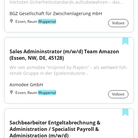
höchsten Sicherheitsstandards aufzubewahren – das...
BGZ Gesellschaft für Zwischenlagerung mbH
Essen, Raum
Wuppertal
Vollzeit
Sales Admininstrator (m/w/d) Team Amazon 
(Essen, NW, DE, 45128)
Wir von asmodee “Inspired by Players“ – als welt­weit füh­
ren­de Grup­pe in der Spie­le­in­dus­trie...
Asmodee GmbH
Essen, Raum
Wuppertal
Vollzeit
Sachbearbeiter Entgeltabrechnung & 
Administration / Specialist Payroll & 
Administration (m/w/d)