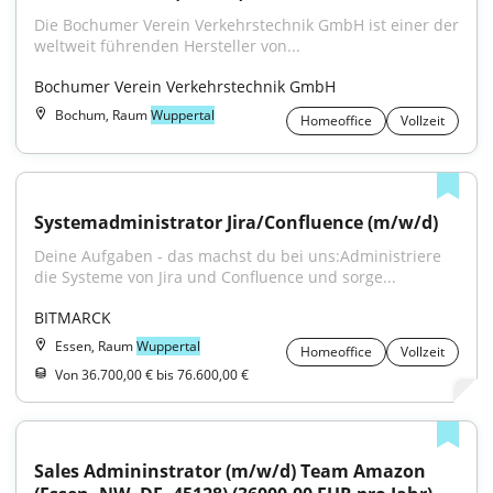
Die Bochumer Verein Verkehrstechnik GmbH ist einer der 
weltweit führenden Hersteller von...
Bochumer Verein Verkehrstechnik GmbH
Bochum, Raum
Wuppertal
Homeoffice
Vollzeit
Systemadministrator Jira/Confluence (m/w/d)
Deine Aufgaben - das machst du bei uns:Administriere 
die Systeme von Jira und Confluence und sorge...
BITMARCK
Essen, Raum
Wuppertal
Homeoffice
Vollzeit
Von 36.700,00 € bis 76.600,00 €
Sales Admininstrator (m/w/d) Team Amazon 