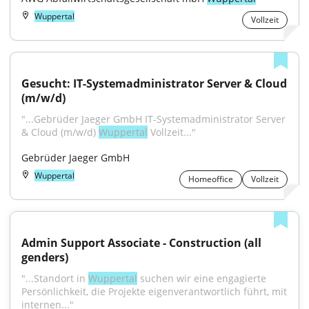
Wuppertal
Vollzeit
Gesucht: IT-Systemadministrator Server & Cloud 
(m/w/d)
"...Gebrüder Jaeger GmbH IT-Systemadministrator Server 
& Cloud (m/w/d) 
Wuppertal
 Vollzeit..."
Gebrüder Jaeger GmbH
Wuppertal
Homeoffice
Vollzeit
Admin Support Associate - Construction (all 
genders)
"...Standort in 
Wuppertal
 suchen wir eine engagierte 
Persönlichkeit, die Projekte eigenverantwortlich führt, mit 
internen..."