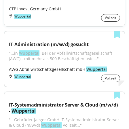
CTP Invest Germany GmbH
Wuppertal
Vollzeit
IT-Administration (m/w/d) gesucht
"...in 
Wuppertal
: Bei der Abfallwirtschaftsgesellschaft 
(AWG) - mit mehr als 500 Beschäftigten -wie..."
AWG Abfallwirtschaftsgesellschaft mbH 
Wuppertal
Wuppertal
Vollzeit
IT-Systemadministrator Server & Cloud (m/w/d) 
- 
Wuppertal
"...Gebrüder Jaeger GmbH IT-Systemadministrator Server 
& Cloud (m/w/d) 
Wuppertal
 Vollzeit..."