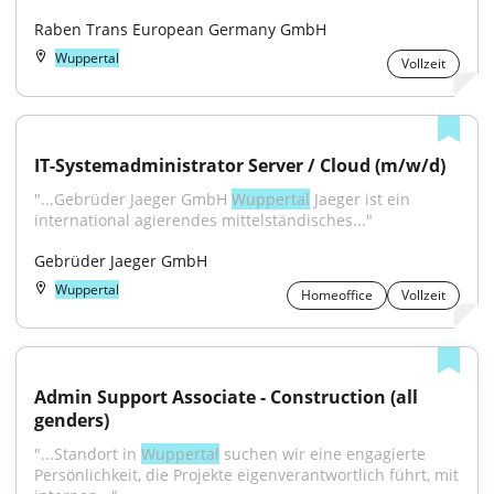
Raben Trans European Germany GmbH
Wuppertal
Vollzeit
IT-Systemadministrator Server / Cloud (m/w/d)
"...Gebrüder Jaeger GmbH 
Wuppertal
 Jaeger ist ein 
international agierendes mittelständisches..."
Gebrüder Jaeger GmbH
Wuppertal
Homeoffice
Vollzeit
Admin Support Associate - Construction (all 
genders)
"...Standort in 
Wuppertal
 suchen wir eine engagierte 
Persönlichkeit, die Projekte eigenverantwortlich führt, mit 