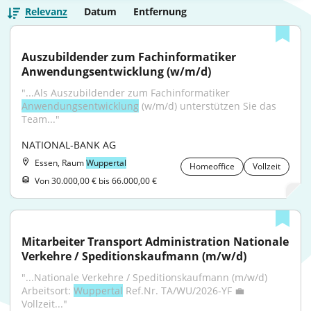
Relevanz
Datum
Entfernung
Auszubildender zum Fachinformatiker 
Anwendungsentwicklung (w/m/d)
"...Als Auszubildender zum Fachinformatiker 
Anwendungsentwicklung
 (w/m/d) unterstützen Sie das 
Team..."
NATIONAL-BANK AG
Essen, Raum
Wuppertal
Homeoffice
Vollzeit
Von 30.000,00 € bis 66.000,00 €
Mitarbeiter Transport Administration Nationale 
Verkehre / Speditionskaufmann (m/w/d)
"...Nationale Verkehre / Speditionskaufmann (m/w/d) 
Arbeitsort: 
Wuppertal
 Ref.Nr. TA/WU/2026-YF 💼
Vollzeit..."