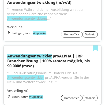
Anwendungsentwicklung (m/w/d)
"...kennen Während deiner Ausbildung wirst du 
verschiedene Bereiche kennenlernen: 
Anwendungsentwicklung
..."
Worldline
Ratingen, Raum
Wuppertal
Homeoffice
Vollzeit
Anwendungsentwickler
 proALPHA | ERP 
Branchenlösung | 100% remote möglich, bis 
90.000€ (mwd)
"...und IT-Beratungshaus im Umfeld ERP. Als 
Anwendungsentwickler
 proALPHA werden Sie in der 
Neu- und Weiterentwicklung..."
Vesterling AG
Essen, Raum
Wuppertal
Homeoffice
Vollzeit