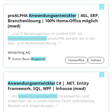
proALPHA 
Anwendungsentwickler
 | 4GL, ERP, 
Branchenlösung | 100% Home-Office möglich 
(mwd)
"...und IT-Beratungshaus im Umfeld ERP. Als 
Anwendungsentwickler
 proALPHA werden Sie in der 
Neu- und Weiterentwicklung..."
Vesterling AG
Essen, Raum
Wuppertal
Homeoffice
Vollzeit
Anwendungsentwickler
 C# | .NET, Entity 
Framework, SQL, WPF | Inhouse (mwd)
"...Als 
Anwendungsentwickler
 C# entwerfen und 
entwickeln Sie in einem kleinen Team selbstständig 
Module und Anwendungen..."