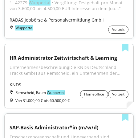
"...42279 
Wuppertal
 • Vergütung: Festgehalt pro Monat 
von 3.600,00 bis 4.500,00 EUR Interesse an dem Job..."
RADAS Jobbörse & Personalvermittlung GmbH
Wuppertal
Vollzeit
HR Administrator Zeitwirtschaft & Learning
UnternehmensbeschreibungDie KNDS Deutschland 
Tracks GmbH aus Remscheid, ein Unternehmen der...
KNDS
Remscheid, Raum
Wuppertal
Homeoffice
Vollzeit
Von 31.000,00 € bis 60.500,00 €
SAP-Basis Administrator*in (m/w/d)
Emschergenossenschaft und Lippeverband sind 