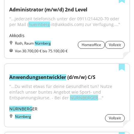
Administrator (m/w/d) 2nd Level
"...jederzeit telefonisch unter der 0911/214420-70 oder 
per Mail (
nuernberg
-it@akkodis.com) zur Verfügung...."
Akkodis
Roth, Raum
Nürnberg
Homeoffice
Vollzeit
Von 30.700,00 € bis 75.100,00 €
Anwendungsentwickler
 (d/m/w) C/S
"...Du willst etwas für deine Gesundheit tun? Nutze 
einfach unser buntes Angebot wie Sport- und 
Entspannungskurse. - Bei der 
NÜRNBERGER
..."
NÜRNBERG
ER
Nürnberg
Vollzeit