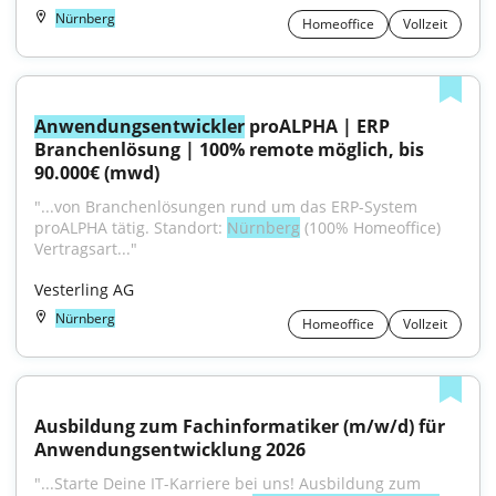
Nürnberg
Homeoffice
Vollzeit
Anwendungsentwickler
 proALPHA | ERP 
Branchenlösung | 100% remote möglich, bis 
90.000€ (mwd)
"...von Branchenlösungen rund um das ERP-System 
proALPHA tätig. Standort: 
Nürnberg
 (100% Homeoffice) 
Vertragsart..."
Vesterling AG
Nürnberg
Homeoffice
Vollzeit
Ausbildung zum Fachinformatiker (m/w/d) für 
Anwendungsentwicklung 2026
"...Starte Deine IT-Karriere bei uns! Ausbildung zum 