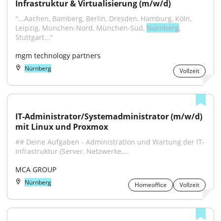
Infrastruktur & Virtualisierung (m/w/d)
"...Aachen, Bamberg, Berlin, Dresden, Hamburg, Köln, 
Leipzig, München-Nord, München-Süd, 
Nürnberg
, 
Stuttgart..."
mgm technology partners
Nürnberg
Vollzeit
IT-Administrator/Systemadministrator (m/w/d) 
mit Linux und Proxmox
## Deine Aufgaben - Administration und Wartung der IT-
Infrastruktur (Server, Netzwerke,...
MCA GROUP
Nürnberg
Homeoffice
Vollzeit