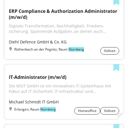
ERP Compliance & Authorization Administrator 
(m/w/d)
Digitale Trans­formation. Nach­haltig­keit. Friedens­
sicherung. Spannende Aufgaben, an denen auch...
Diehl Defence GmbH & Co. KG
Röthenbach an der Pegnitz, Raum
Nürnberg
Vollzeit
IT-Administrator (m/w/d)
Die MSIT GmbH ist ein innovatives IT-Systemhaus mit 
Fokus auf IT-Sicherheit, IT-Infrastruktur und...
Michael Schmidt IT GmbH
Erlangen, Raum
Nürnberg
Homeoffice
Vollzeit