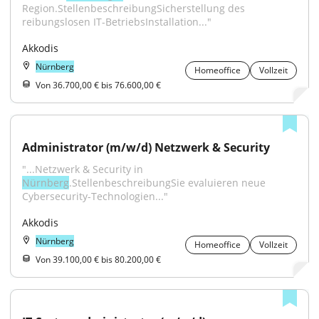
Region.StellenbeschreibungSicherstellung des 
reibungslosen IT-BetriebsInstallation..."
Akkodis
Nürnberg
Homeoffice
Vollzeit
Von 36.700,00 € bis 76.600,00 €
Administrator (m/w/d) Netzwerk & Security
"...Netzwerk & Security in 
Nürnberg
.StellenbeschreibungSie evaluieren neue 
Cybersecurity-Technologien..."
Akkodis
Nürnberg
Homeoffice
Vollzeit
Von 39.100,00 € bis 80.200,00 €