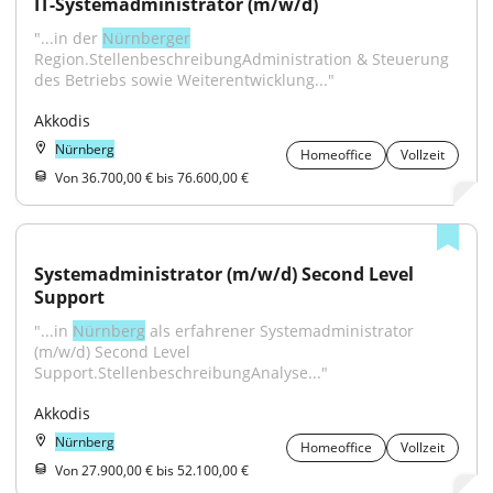
IT-Systemadministrator (m/w/d)
"...in der 
Nürnberger
Region.StellenbeschreibungAdministration & Steuerung 
des Betriebs sowie Weiterentwicklung..."
Akkodis
Nürnberg
Homeoffice
Vollzeit
Von 36.700,00 € bis 76.600,00 €
Systemadministrator (m/w/d) Second Level 
Support
"...in 
Nürnberg
 als erfahrener Systemadministrator 
(m/w/d) Second Level 
Support.StellenbeschreibungAnalyse..."
Akkodis
Nürnberg
Homeoffice
Vollzeit
Von 27.900,00 € bis 52.100,00 €