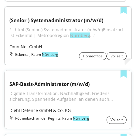
(Senior-) Systemadministrator (m/w/d)
"...html (Senior-) Systemadministrator (m/w/d)Einsatzort 
ist Eckental | Metropolregion 
Nürnberg
..."
OmniNet GmbH
Eckental, Raum
Nürnberg
Homeoffice
Vollzeit
SAP-Basis-Administrator (m/w/d)
Digitale Trans­formation. Nach­haltig­keit. Friedens­
sicherung. Spannende Aufgaben, an denen auch...
Diehl Defence GmbH & Co. KG
Röthenbach an der Pegnitz, Raum
Nürnberg
Vollzeit