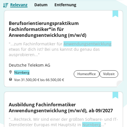
Relevanz
Datum
Entfernung
Berufsorientierungspraktikum 
Fachinformatiker*in für 
Anwendungsentwicklung (m/w/d)
"...zum Fachinformatiker für 
Anwendungsentwicklung
etwas für dich ist? Bei uns kannst du genau das 
ausprobieren..."
Deutsche Telekom AG
Nürnberg
Homeoffice
Vollzeit
Von 31.500,00 € bis 66.500,00 €
Ausbildung Fachinformatiker 
Anwendungsentwicklung (m/w/d), ab 09/2027
"...Rechteck. Wir sind einer der größten Software- und IT-
Dienstleister Europas mit Hauptsitz in 
Nürnberg
..."