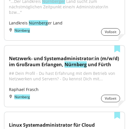
"...Der Landkreis 
Nürnberger
 Land sucht zum 
nächstmöglichen Zeitpunkt eine/n Administrator/in 
bzw..."
Landkreis 
Nürnberg
er Land
Nürnberg
Vollzeit
Netzwerk- und Systemadministrator:in (m/w/d) 
im Großraum Erlangen, 
Nürnberg
 und Fürth
## Dein Profil - Du hast Erfahrung mit dem Betrieb von 
Netzwerken und Servern? - Du kennst Dich mit...
Raphael Frasch
Nürnberg
Vollzeit
Linux Systemadministrator für Cloud 