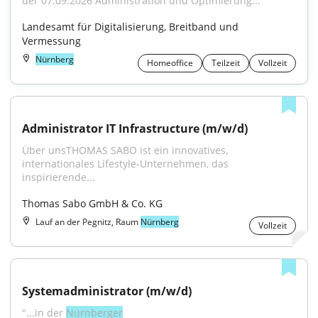
der 07.09.2026 Administration und Optimierung..."
Landesamt für Digitalisierung, Breitband und 
Vermessung
Nürnberg
Homeoffice
Teilzeit
Vollzeit
Administrator IT Infrastructure (m/w/d)
Über unsTHOMAS SABO ist ein innovatives, 
internationales Lifestyle-Unternehmen, das 
inspirierende...
Thomas Sabo GmbH & Co. KG
Lauf an der Pegnitz, Raum
Nürnberg
Vollzeit
Systemadministrator (m/w/d)
"...in der 
Nürnberger