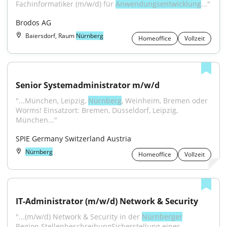
Fachinformatiker (m/w/d) für 
Anwendungsentwicklung
..."
Brodos AG
Baiersdorf, Raum
Nürnberg
Homeoffice
Vollzeit
Senior Systemadministrator m/w/d
"...München, Leipzig, 
Nürnberg
, Weinheim, Bremen oder 
Worms! Einsatzort: Bremen, Düsseldorf, Leipzig, 
München..."
SPIE Germany Switzerland Austria
Nürnberg
Homeoffice
Vollzeit
IT-Administrator (m/w/d) Network & Security
"...(m/w/d) Network & Security in der 
Nürnberger
Region.StellenbeschreibungSicherstellung eines 