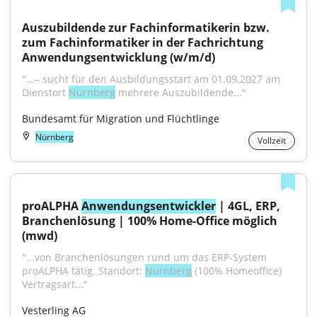
Auszubildende zur Fachinformatikerin bzw. 
zum Fachinformatiker in der Fachrichtung 
Anwendungsentwicklung (w/m/d)
"...– sucht für den Ausbildungsstart am 01.09.2027 am 
Dienstort 
Nürnberg
 mehrere Auszubildende..."
Bundesamt für Migration und Flüchtlinge
Nürnberg
Vollzeit
proALPHA 
Anwendungsentwickler
 | 4GL, ERP, 
Branchenlösung | 100% Home-Office möglich 
(mwd)
"...von Branchenlösungen rund um das ERP-System 
proALPHA tätig. Standort: 
Nürnberg
 (100% Homeoffice) 
Vertragsart..."
Vesterling AG