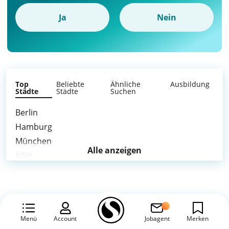
Ja
Nein
Top
Beliebte
Ähnliche
Ausbildung
Städte
Städte
Suchen
Berlin
Hamburg
München
Alle anzeigen
Köln
Frankfurt am Main
Stuttgart
Düsseldorf
Leipzig
Menü
Account
Jobagent
Merken
Dortmund