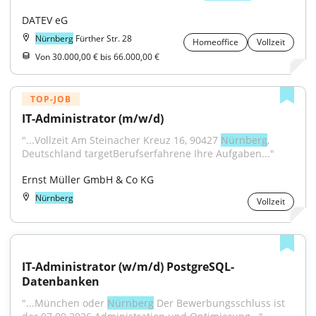
DATEV eG
Nürnberg
Fürther Str. 28
Homeoffice
Vollzeit
Von 30.000,00 € bis 66.000,00 €
TOP-JOB
IT-Administrator (m/w/d)
"...Vollzeit Am Steinacher Kreuz 16, 90427 
Nürnberg
, 
Deutschland targetBerufserfahrene Ihre Aufgaben..."
Ernst Müller GmbH & Co KG
Nürnberg
Vollzeit
IT-Administrator (w/m/d) PostgreSQL-
Datenbanken
"...München oder 
Nürnberg
 Der Bewerbungsschluss ist 