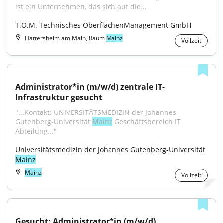
ist ein Unternehmen, das sich auf die...
T.O.M. Technisches OberflächenManagement GmbH
Hattersheim am Main, Raum
Mainz
Vollzeit
Administrator*in (m/w/d) zentrale IT-
Infrastruktur gesucht
"...Kontakt: UNIVERSITÄTSMEDIZIN der Johannes 
Gutenberg-Universität 
Mainz
 Geschäftsbereich IT 
Abteilung..."
Universitätsmedizin der Johannes Gutenberg-Universität 
Mainz
Mainz
Vollzeit
Gesucht: Administrator*in (m/w/d) 