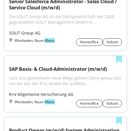
Senior Salesforce Administrator - Sales Cloud / 
Service Cloud (m/w/d)
Die SOLIT Group AG ist die Dachgesellschaft der 2008 
gegründeten SOLIT Management GmbH in...
SOLIT Group AG
Wiesbaden, Raum
Mainz
Homeoffice
Vollzeit
SAP Basis- & Cloud-Administrator (m/w/d)
Lass uns gemeinsam neue Wege gehen! Denn genau das 
tun wir bei der R+V, einem der größten...
R+V Allgemeine Versicherung AG
Wiesbaden, Raum
Mainz
Homeoffice
Vollzeit
Product Owner (m/w/d) System Administration 