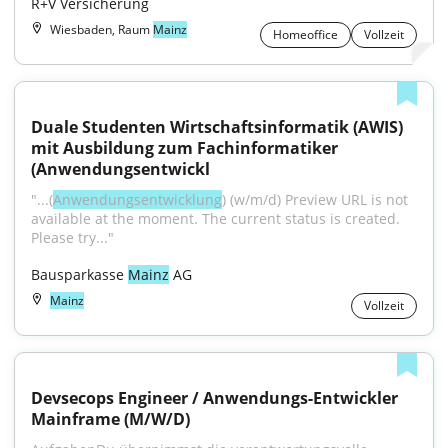
R+V Versicherung
Wiesbaden, Raum
Mainz
Homeoffice
Vollzeit
Duale Studenten Wirtschaftsinformatik (AWIS) 
mit Ausbildung zum Fachinformatiker 
(Anwendungsentwickl
"...(
Anwendungsentwicklung
) (w/m/d) Preview URL is not 
available at the moment. The current status is created. 
Please try..."
Bausparkasse 
Mainz
 AG
Mainz
Vollzeit
Devsecops Engineer / Anwendungs-Entwickler 
Mainframe (M/W/D)