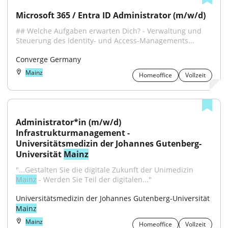
Microsoft 365 / Entra ID Administrator (m/w/d)
## Welche Aufgaben erwarten Dich? - Verwaltung und 
Steuerung des Identity- und Access-Managements...
Converge Germany
Mainz
Homeoffice
Vollzeit
Administrator*in (m/w/d) 
Infrastrukturmanagement - 
Universitätsmedizin der Johannes Gutenberg-
Universität 
Mainz
"...Gestalten Sie die digitale Zukunft der Unimedizin 
Mainz
 - Werden Sie Teil der digitalen..."
Universitätsmedizin der Johannes Gutenberg-Universität 
Mainz
Mainz
Homeoffice
Vollzeit