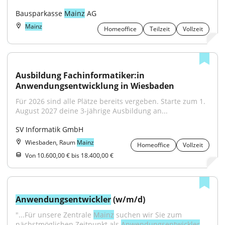
Bausparkasse 
Mainz
 AG
Mainz
Homeoffice
Teilzeit
Vollzeit
Ausbildung Fachinformatiker:in 
Anwendungsentwicklung in Wiesbaden
Für 2026 sind alle Plätze bereits vergeben. Starte zum 1. 
August 2027 deine 3-jährige Ausbildung an...
SV Informatik GmbH
Wiesbaden, Raum
Mainz
Homeoffice
Vollzeit
Von 10.600,00 € bis 18.400,00 €
Anwendungsentwickler
 (w/m/d)
"...Für unsere Zentrale 
Mainz
 suchen wir Sie zum 
nächstmöglichen Zeitpunkt als 
Anwendungsentwickler