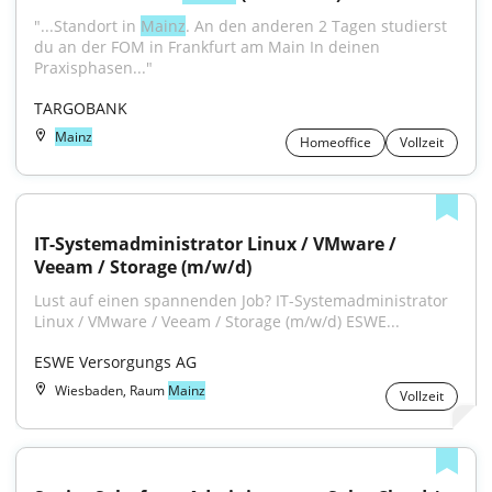
"...Standort in 
Mainz
. An den anderen 2 Tagen studierst 
du an der FOM in Frankfurt am Main In deinen 
Praxisphasen..."
TARGOBANK
Mainz
Homeoffice
Vollzeit
IT-Systemadministrator Linux / VMware / 
Veeam / Storage (m/w/d)
Lust auf einen spannenden Job? IT-Systemadministrator 
Linux / VMware / Veeam / Storage (m/w/d) ESWE...
ESWE Versorgungs AG
Wiesbaden, Raum
Mainz
Vollzeit