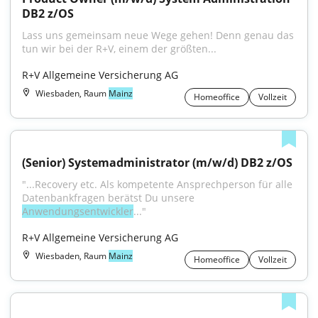
DB2 z/OS
Lass uns gemeinsam neue Wege gehen! Denn genau das 
tun wir bei der R+V, einem der größten...
R+V Allgemeine Versicherung AG
Wiesbaden, Raum
Mainz
Homeoffice
Vollzeit
(Senior) Systemadministrator (m/w/d) DB2 z/OS
"...Recovery etc. Als kompetente Ansprechperson für alle 
Datenbankfragen berätst Du unsere 
Anwendungsentwickler
..."
R+V Allgemeine Versicherung AG
Wiesbaden, Raum
Mainz
Homeoffice
Vollzeit