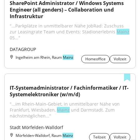
SharePoint Administrator / Windows Systems 
Engineer (all genders) – Collaboration und 
Infrastruktur
"...Parkplätze in unmittelbarer Nähe JobRad: Zuschuss 
zur Leasingrate Team und Events: Stadionerlebnis 
Mainz
05..."
DATAGROUP
Ingelheim am Rhein, Raum
Mainz
Homeoffice
Vollzeit
IT-Systemadministrator / Fachinformatiker / IT-
Systemelektroniker (w/m/d)
"...im Rhein-Main-Gebiet, in unmittelbarer Nähe von 
Frankfurt, Wiesbaden, 
Mainz
 und Darmstadt. Zum 
nächstmöglichen..."
Stadt Mörfelden-Walldorf
Mörfelden-Walldorf, Raum
Mainz
Teilzeit
Vollzeit