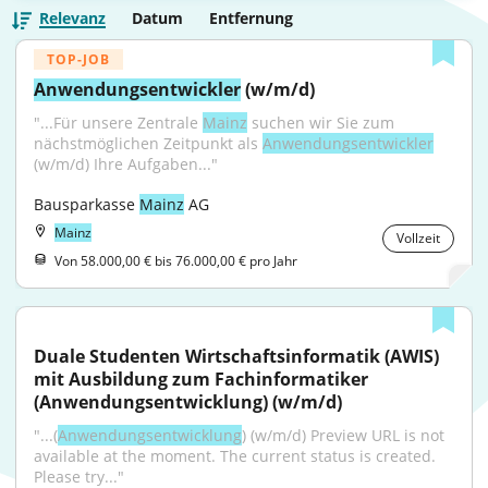
Relevanz
Datum
Entfernung
TOP-JOB
Anwendungsentwickler
 (w/m/d)
"...Für unsere Zentrale 
Mainz
 suchen wir Sie zum 
nächstmöglichen Zeitpunkt als 
Anwendungsentwickler
(w/m/d) Ihre Aufgaben..."
Bausparkasse 
Mainz
 AG
Mainz
Vollzeit
Von 58.000,00 € bis 76.000,00 € pro Jahr
Duale Studenten Wirtschaftsinformatik (AWIS) 
mit Ausbildung zum Fachinformatiker 
(Anwendungsentwicklung) (w/m/d)
"...(
Anwendungsentwicklung
) (w/m/d) Preview URL is not 
available at the moment. The current status is created. 
Please try..."