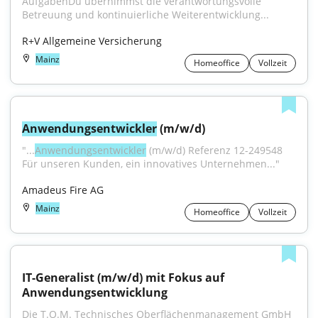
AufgabenDu übernimmst die verantwortungsvolle 
Betreuung und kontinuierliche Weiterentwicklung...
R+V Allgemeine Versicherung
Mainz
Homeoffice
Vollzeit
Anwendungsentwickler
 (m/w/d)
"...
Anwendungsentwickler
 (m/w/d) Referenz 12-249548 
Für unseren Kunden, ein innovatives Unternehmen..."
Amadeus Fire AG
Mainz
Homeoffice
Vollzeit
IT-Generalist (m/w/d) mit Fokus auf 
Anwendungsentwicklung
Die T.O.M. Technisches Oberflächenmanagement GmbH 