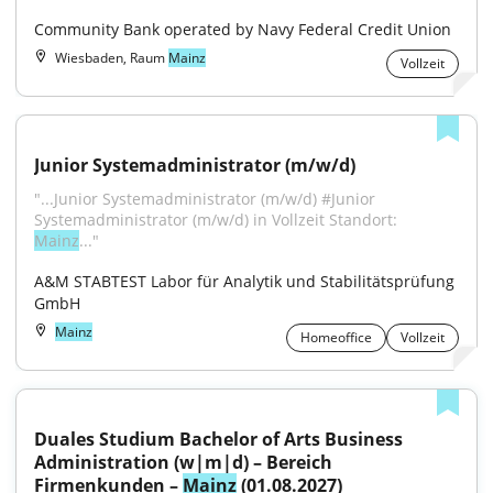
Community Bank operated by Navy Federal Credit Union
Wiesbaden, Raum
Mainz
Vollzeit
Junior Systemadministrator (m/w/d)
"...Junior Systemadministrator (m/w/d) #Junior 
Systemadministrator (m/w/d) in Vollzeit Standort: 
Mainz
..."
A&M STABTEST Labor für Analytik und Stabilitätsprüfung 
GmbH
Mainz
Homeoffice
Vollzeit
Duales Studium Bachelor of Arts Business 
Administration (w|m|d) – Bereich 
Firmenkunden – 
Mainz
 (01.08.2027)