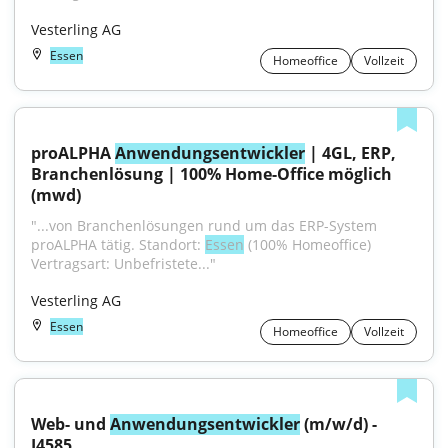
Vesterling AG
Essen
Homeoffice
Vollzeit
proALPHA 
Anwendungsentwickler
 | 4GL, ERP, 
Branchenlösung | 100% Home-Office möglich 
(mwd)
"...von Branchenlösungen rund um das ERP-System 
proALPHA tätig. Standort: 
Essen
 (100% Homeoffice) 
Vertragsart: Unbefristete..."
Vesterling AG
Essen
Homeoffice
Vollzeit
Web- und 
Anwendungsentwickler
 (m/w/d) - 
J4585