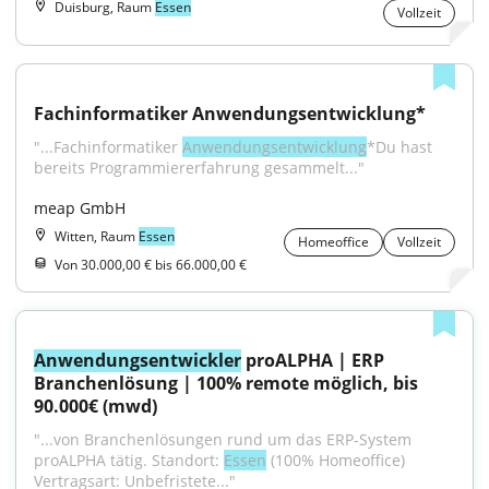
Duisburg, Raum
Essen
Vollzeit
Fachinformatiker Anwendungsentwicklung*
"...Fachinformatiker 
Anwendungsentwicklung
*Du hast 
bereits Programmiererfahrung gesammelt..."
meap GmbH
Witten, Raum
Essen
Homeoffice
Vollzeit
Von 30.000,00 € bis 66.000,00 €
Anwendungsentwickler
 proALPHA | ERP 
Branchenlösung | 100% remote möglich, bis 
90.000€ (mwd)
"...von Branchenlösungen rund um das ERP-System 
proALPHA tätig. Standort: 
Essen
 (100% Homeoffice) 
Vertragsart: Unbefristete..."