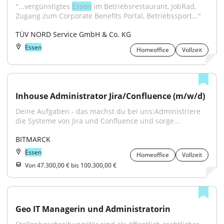
"...vergünstigtes 
Essen
 im Betriebsrestaurant, JobRad, 
Zugang zum Corporate Benefits Portal, Betriebssport..."
TÜV NORD Service GmbH & Co. KG
Essen
Homeoffice
Vollzeit
Inhouse Administrator Jira/Confluence (m/w/d)
Deine Aufgaben - das machst du bei uns:Administriere 
die Systeme von Jira und Confluence und sorge...
BITMARCK
Essen
Homeoffice
Vollzeit
Von 47.300,00 € bis 100.300,00 €
Geo IT Managerin und Administratorin