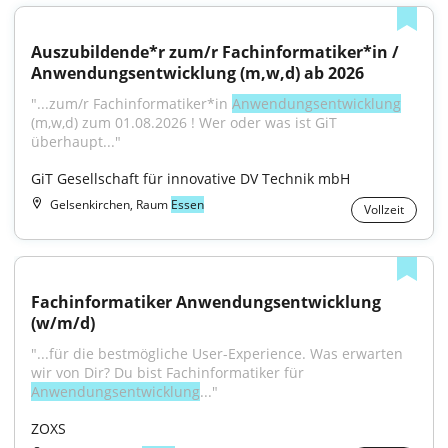
Auszubildende*r zum/r Fachinformatiker*in / 
Anwendungsentwicklung (m,w,d) ab 2026
"...zum/r Fachinformatiker*in 
Anwendungsentwicklung
(m,w,d) zum 01.08.2026 ! Wer oder was ist GiT 
überhaupt..."
GiT Gesellschaft für innovative DV Technik mbH
Gelsenkirchen, Raum
Essen
Vollzeit
Fachinformatiker Anwendungsentwicklung 
(w/m/d)
"...für die bestmögliche User-Experience. Was erwarten 
wir von Dir? Du bist Fachinformatiker für 
Anwendungsentwicklung
..."
ZOXS