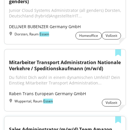
genders)
Junior Cloud Systems Administrator (all genders) Dorsten, 
Deutschland (hybrid)Angestellte/rIT...
DELLNER BUBENZER Germany GmbH
Dorsten, Raum
Essen
Homeoffice
Vollzeit
Mitarbeiter Transport Administration Nationale 
Verkehre / Speditionskaufmann (m/w/d)
Du fühlst Dich wohl in einem dynamischen Umfeld? Dein 
Einstieg Mitarbeiter Transport Administration...
Raben Trans European Germany GmbH
Wuppertal, Raum
Essen
Vollzeit
Sales Admininstrator (m/w/d) Team Amazon 