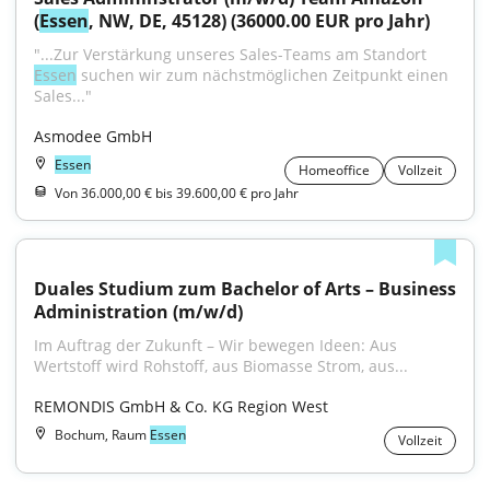
(
Essen
, NW, DE, 45128) (36000.00 EUR pro Jahr)
"...Zur Verstärkung unseres Sales-Teams am Standort 
Essen
 suchen wir zum nächstmöglichen Zeitpunkt einen 
Sales..."
Asmodee GmbH
Essen
Homeoffice
Vollzeit
Von 36.000,00 € bis 39.600,00 € pro Jahr
Duales Studium zum Bachelor of Arts – Business 
Administration (m/w/d)
Im Auftrag der Zukunft – Wir bewegen Ideen: Aus 
Wertstoff wird Rohstoff, aus Biomasse Strom, aus...
REMONDIS GmbH & Co. KG Region West
Bochum, Raum
Essen
Vollzeit