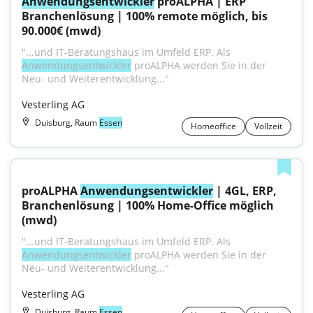
Anwendungsentwickler
 proALPHA | ERP 
Branchenlösung | 100% remote möglich, bis 
90.000€ (mwd)
"...und IT-Beratungshaus im Umfeld ERP. Als 
Anwendungsentwickler
 proALPHA werden Sie in der 
Neu- und Weiterentwicklung..."
Vesterling AG
Duisburg, Raum
Essen
Homeoffice
Vollzeit
proALPHA 
Anwendungsentwickler
 | 4GL, ERP, 
Branchenlösung | 100% Home-Office möglich 
(mwd)
"...und IT-Beratungshaus im Umfeld ERP. Als 
Anwendungsentwickler
 proALPHA werden Sie in der 
Neu- und Weiterentwicklung..."
Vesterling AG
Duisburg, Raum
Essen