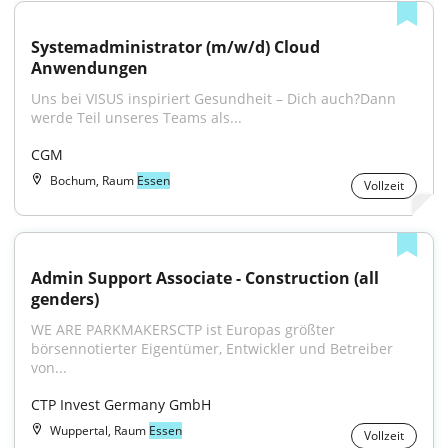
Systemadministrator (m/w/d) Cloud 
Anwendungen
Uns bei VISUS inspiriert Gesundheit – Dich auch?Dann 
werde Teil unseres Teams als...
CGM
Bochum, Raum
Essen
Vollzeit
Admin Support Associate - Construction (all 
genders)
WE ARE PARKMAKERSCTP ist Europas größter 
börsennotierter Eigentümer, Entwickler und Betreiber 
von...
CTP Invest Germany GmbH
Wuppertal, Raum
Essen
Vollzeit