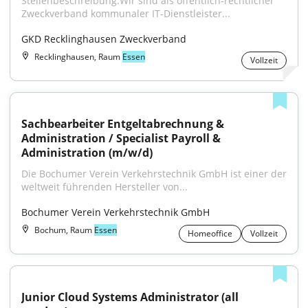
Stellenbeschreibung:Wir sind als öffentlich-rechtlicher 
Zweckverband kommunaler IT-Dienstleister...
GKD Recklinghausen Zweckverband
Recklinghausen, Raum
Essen
Vollzeit
Sachbearbeiter Entgeltabrechnung & 
Administration / Specialist Payroll & 
Administration (m/w/d)
Die Bochumer Verein Verkehrstechnik GmbH ist einer der 
weltweit führenden Hersteller von...
Bochumer Verein Verkehrstechnik GmbH
Bochum, Raum
Essen
Homeoffice
Vollzeit
Junior Cloud Systems Administrator (all 