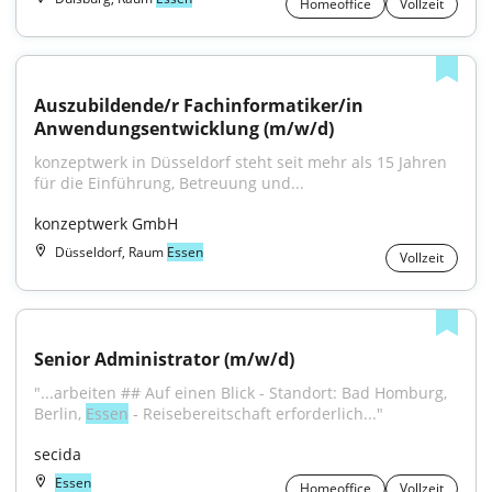
Homeoffice
Vollzeit
Auszubildende/r Fachinformatiker/in 
Anwendungsentwicklung (m/w/d)
konzeptwerk in Düsseldorf steht seit mehr als 15 Jahren 
für die Einführung, Betreuung und...
konzeptwerk GmbH
Düsseldorf, Raum
Essen
Vollzeit
Senior Administrator (m/w/d)
"...arbeiten ## Auf einen Blick - Standort: Bad Homburg, 
Berlin, 
Essen
 - Reisebereitschaft erforderlich..."
secida
Essen
Homeoffice
Vollzeit