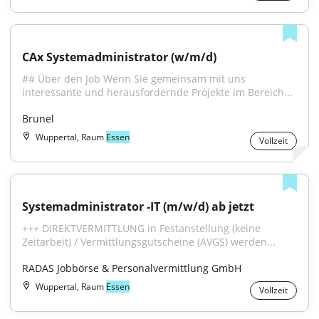
CAx Systemadministrator (w/m/d)
## Über den Job Wenn Sie gemeinsam mit uns 
interessante und herausfordernde Projekte im Bereich...
Brunel
Wuppertal, Raum
Essen
Vollzeit
Systemadministrator -IT (m/w/d) ab jetzt
+++ DIREKTVERMITTLUNG in Festanstellung (keine 
Zeitarbeit) / Vermittlungsgutscheine (AVGS) werden...
RADAS Jobbörse & Personalvermittlung GmbH
Wuppertal, Raum
Essen
Vollzeit