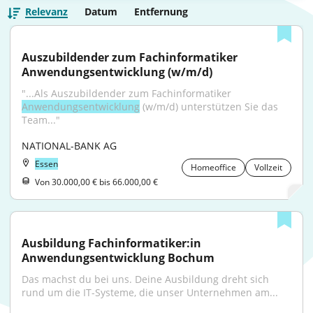
Relevanz
Datum
Entfernung
Auszubildender zum Fachinformatiker 
Anwendungsentwicklung (w/m/d)
"...Als Auszubildender zum Fachinformatiker 
Anwendungsentwicklung
 (w/m/d) unterstützen Sie das 
Team..."
NATIONAL-BANK AG
Essen
Homeoffice
Vollzeit
Von 30.000,00 € bis 66.000,00 €
Ausbildung Fachinformatiker:in 
Anwendungsentwicklung Bochum
Das machst du bei uns. Deine Ausbildung dreht sich 
rund um die IT-Systeme, die unser Unternehmen am...