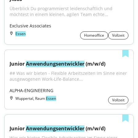
Überblick Du programmierst leidenschaftlich und 
möchtest in einem kleinen, agilen Team echte...
Exclusive Associates
Essen
Homeoffice
Vollzeit
Junior 
Anwendungsentwickler
 (m/w/d)
## Was wir bieten - Flexible Arbeitszeiten im Sinne einer 
ausgewogenen Work-Life-Balance...
ALPHA-ENGINEERING
Wuppertal, Raum
Essen
Vollzeit
Junior 
Anwendungsentwickler
 (m/w/d)
Was wir bieten Flexible Arbeitszeiten im Sinne einer 