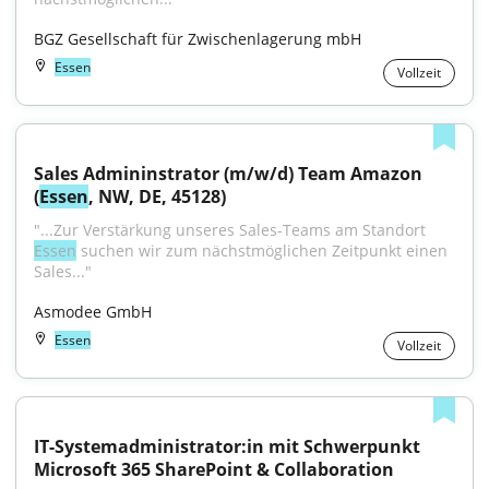
BGZ Gesellschaft für Zwischenlagerung mbH
Essen
Vollzeit
Sales Admininstrator (m/w/d) Team Amazon 
(
Essen
, NW, DE, 45128)
"...Zur Verstärkung unseres Sales-Teams am Standort 
Essen
 suchen wir zum nächstmöglichen Zeitpunkt einen 
Sales..."
Asmodee GmbH
Essen
Vollzeit
IT-Systemadministrator:in mit Schwerpunkt 
Microsoft 365 SharePoint & Collaboration