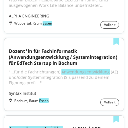
ausgewogenen Work-Life-Balance unbefristeter...
ALPHA ENGINEERING
Wuppertal, Raum
Essen
Vollzeit
Dozent*in für Fachinformatik 
(Anwendungsentwicklung / Systemintegration) 
für EdTech Startup in Bochum
"...für die Fachrichtung(en) 
Anwendungsentwicklung
 (AE) 
und/oder Systemintegration (SI), passend zu deinem 
Eignungsprofil..."
Syntax Institut
Bochum, Raum
Essen
Vollzeit