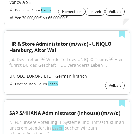
Vonovia SE
Bochum, Raum
Essen
Homeoffice
Teilzeit
Vollzeit
Von 30.000,00 € bis 66.000,00 €
HR & Store Administator (m/w/d) - UNIQLO 
Hamburg, Alter Wall
Job Description 🌟 Werde Teil des UNIQLO Teams 🌟 Hier 
führst DU das Geschäft – DU veränderst Leben –...
UNIQLO EUROPE LTD - German branch
Oberhausen, Raum
Essen
Vollzeit
SAP S/4HANA Administrator (Inhouse) (m/w/d)
"...Für unsere Abteilung IT-Systeme und -Infrastruktur an 
unserem Standort in 
Essen
 suchen wir zum 
nächstmöglichen..."