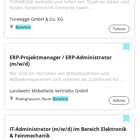
TORWEGGE vertreibt und liefert seit 70 Jahren Räder und 
Rollen, Fördertechnik-Elemente sowie...
Torwegge GmbH & Co. KG
Bielefeld
Teilzeit
ERP-Projektmanager / ERP-Administrator 
(m/w/d)
Wir sind ein Hersteller von Möbelbauteilen und 
Möbelkomponenten und arbeiten als Zulieferant für...
Landwehr Möbelteile Vertriebs GmbH
Rödinghausen, Raum
Bielefeld
Vollzeit
IT-Administrator (m/w/d) im Bereich Elektronik 
& Feinmechanik