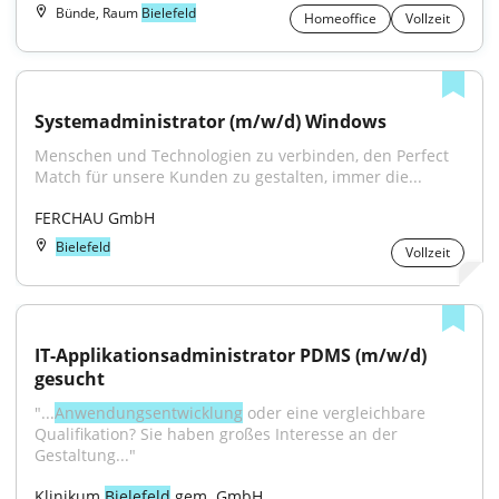
Bünde, Raum
Bielefeld
Homeoffice
Vollzeit
Systemadministrator (m/w/d) Windows
Menschen und Technologien zu verbinden, den Perfect 
Match für unsere Kunden zu gestalten, immer die...
FERCHAU GmbH
Bielefeld
Vollzeit
IT-Applikationsadministrator PDMS (m/w/d) 
gesucht
"...
Anwendungsentwicklung
 oder eine vergleichbare 
Qualifikation? Sie haben großes Interesse an der 
Gestaltung..."
Klinikum 
Bielefeld
 gem. GmbH