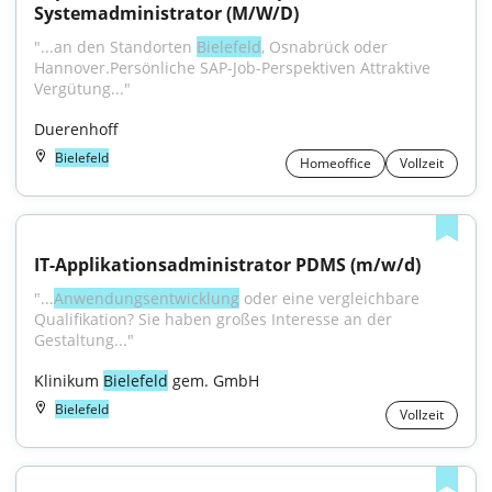
Systemadministrator (M/W/D)
"...an den Standorten 
Bielefeld
, Osnabrück oder 
Hannover.Persönliche SAP-Job-Perspektiven Attraktive 
Vergütung..."
Duerenhoff
Bielefeld
Homeoffice
Vollzeit
IT-Applikationsadministrator PDMS (m/w/d)
"...
Anwendungsentwicklung
 oder eine vergleichbare 
Qualifikation? Sie haben großes Interesse an der 
Gestaltung..."
Klinikum 
Bielefeld
 gem. GmbH
Bielefeld
Vollzeit