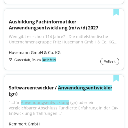
Ausbildung Fachinformatiker 
Anwendungsentwicklung (m/w/d) 2027
Wen gibt es schon 114 Jahre? - Die mittelständische 
Unternehmensgruppe Fritz Husemann GmbH & Co. KG...
Husemann GmbH & Co. KG
Gütersloh, Raum
Bielefeld
Vollzeit
Softwareentwickler / 
Anwendungsentwickler
(gn)
"...für 
Anwendungsentwicklung
 (gn) oder ein 
vergleichbarer Abschluss Fundierte Erfahrung in der C#-
Entwicklung Erfahrungen..."
Remmert GmbH