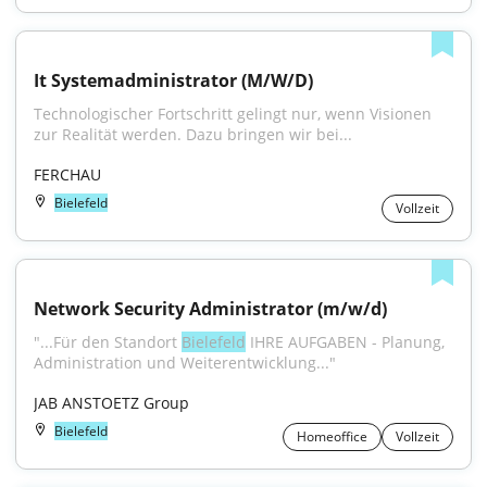
It Systemadministrator (M/W/D)
Technologischer Fortschritt gelingt nur, wenn Visionen 
zur Realität werden. Dazu bringen wir bei...
FERCHAU
Bielefeld
Vollzeit
Network Security Administrator (m/w/d)
"...Für den Standort 
Bielefeld
 IHRE AUFGABEN - Planung, 
Administration und Weiterentwicklung..."
JAB ANSTOETZ Group
Bielefeld
Homeoffice
Vollzeit