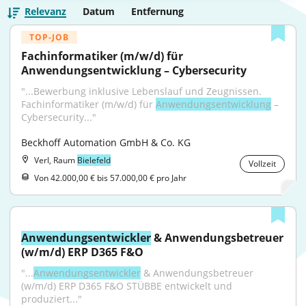
Relevanz
Datum
Entfernung
TOP-JOB
Fachinformatiker (m/w/d) für 
Anwendungsentwicklung – Cybersecurity
"...Bewerbung inklusive Lebenslauf und Zeugnissen. 
Fachinformatiker (m/w/d) für 
Anwendungsentwicklung
 – 
Cybersecurity..."
Beckhoff Automation GmbH & Co. KG
Verl, Raum
Bielefeld
Vollzeit
Von 42.000,00 € bis 57.000,00 € pro Jahr
Anwendungsentwickler
 & Anwendungsbetreuer 
(w/m/d) ERP D365 F&O
"...
Anwendungsentwickler
 & Anwendungsbetreuer 
(w/m/d) ERP D365 F&O STÜBBE entwickelt und 
produziert..."