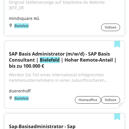
Original Stellenanzeige auf StepStone.de Website 
JBTE_DE
mindsquare AG
Bielefeld
Vollzeit
SAP Basis Administrator (m/w/d) - SAP Basis 
Consultant | 
Bielefeld
 | Hoher Remote-Anteil | 
bis zu 100.000 €
Werden Sie Teil eines international erfolgreichen 
Familienunternehmens in einer zukunftssicheren...
duerenhoff
Bielefeld
Homeoffice
Vollzeit
Sap-Basisadministrator - Sap 