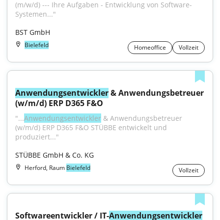
(m/w/d) --- Ihre Aufgaben - Entwicklung von Software-
Systemen..."
BST GmbH
Bielefeld
Homeoffice
Vollzeit
Anwendungsentwickler
 & Anwendungsbetreuer 
(w/m/d) ERP D365 F&O
"...
Anwendungsentwickler
 & Anwendungsbetreuer 
(w/m/d) ERP D365 F&O STÜBBE entwickelt und 
produziert..."
STÜBBE GmbH & Co. KG
Herford, Raum
Bielefeld
Vollzeit
Softwareentwickler / IT-
Anwendungsentwickler