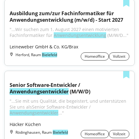
Ausbildung zum/zur Fachinformatiker für 
Anwendungsentwicklung (m/w/d) - Start 2027
"...Wir suchen zum 1. August 2027 einen motivierten 
Fachinformatiker für 
Anwendungsentwicklung
 (M/W/D..."
Leineweber GmbH & Co. KG/Brax
Herford, Raum
Bielefeld
Homeoffice
Vollzeit
Senior Software-Entwickler / 
Anwendungsentwickler
 (M/W/D)
"...Sie mit uns Qualität, die begeistert, und unterstützen 
Sie uns alsSenior Software-Entwickler / 
Anwendungsentwickler
..."
Häcker Küchen
Rödinghausen, Raum
Bielefeld
Homeoffice
Vollzeit