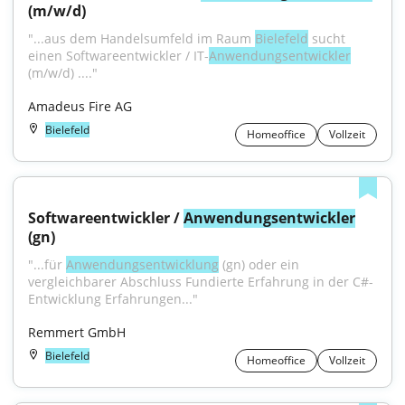
(m/w/d)
"...aus dem Handelsumfeld im Raum 
Bielefeld
 sucht 
einen Softwareentwickler / IT-
Anwendungsentwickler
(m/w/d) ...."
Amadeus Fire AG
Bielefeld
Homeoffice
Vollzeit
Softwareentwickler / 
Anwendungsentwickler
(gn)
"...für 
Anwendungsentwicklung
 (gn) oder ein 
vergleichbarer Abschluss Fundierte Erfahrung in der C#-
Entwicklung Erfahrungen..."
Remmert GmbH
Bielefeld
Homeoffice
Vollzeit