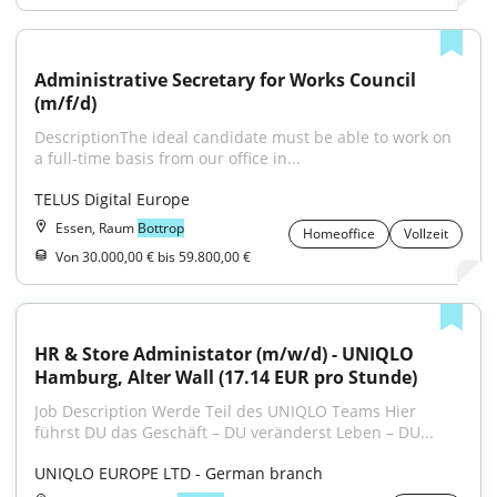
Administrative Secretary for Works Council 
(m/f/d)
DescriptionThe ideal candidate must be able to work on 
a full-time basis from our office in...
TELUS Digital Europe
Essen, Raum
Bottrop
Homeoffice
Vollzeit
Von 30.000,00 € bis 59.800,00 €
HR & Store Administator (m/w/d) - UNIQLO 
Hamburg, Alter Wall (17.14 EUR pro Stunde)
Job Description Werde Teil des UNIQLO Teams Hier 
führst DU das Geschäft – DU veränderst Leben – DU...
UNIQLO EUROPE LTD - German branch