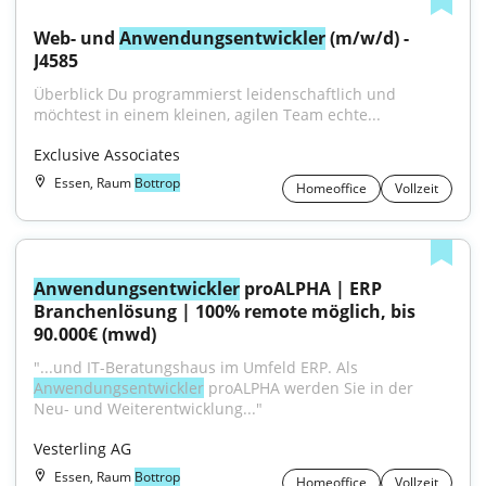
Web- und 
Anwendungsentwickler
 (m/w/d) - 
J4585
Überblick Du programmierst leidenschaftlich und 
möchtest in einem kleinen, agilen Team echte...
Exclusive Associates
Essen, Raum
Bottrop
Homeoffice
Vollzeit
Anwendungsentwickler
 proALPHA | ERP 
Branchenlösung | 100% remote möglich, bis 
90.000€ (mwd)
"...und IT-Beratungshaus im Umfeld ERP. Als 
Anwendungsentwickler
 proALPHA werden Sie in der 
Neu- und Weiterentwicklung..."
Vesterling AG
Essen, Raum
Bottrop
Homeoffice
Vollzeit