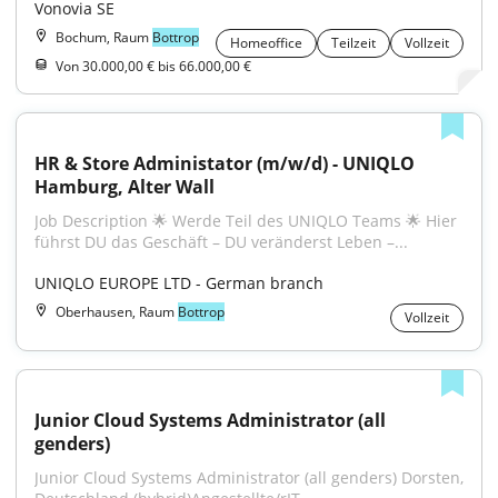
Vonovia SE
Bochum, Raum
Bottrop
Homeoffice
Teilzeit
Vollzeit
Von 30.000,00 € bis 66.000,00 €
HR & Store Administator (m/w/d) - UNIQLO 
Hamburg, Alter Wall
Job Description 🌟 Werde Teil des UNIQLO Teams 🌟 Hier 
führst DU das Geschäft – DU veränderst Leben –...
UNIQLO EUROPE LTD - German branch
Oberhausen, Raum
Bottrop
Vollzeit
Junior Cloud Systems Administrator (all 
genders)
Junior Cloud Systems Administrator (all genders) Dorsten, 