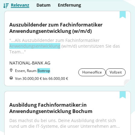
Relevanz
Datum
Entfernung
Auszubildender zum Fachinformatiker 
Anwendungsentwicklung (w/m/d)
"...Als Auszubildender zum Fachinformatiker 
Anwendungsentwicklung
 (w/m/d) unterstützen Sie das 
Team..."
NATIONAL-BANK AG
Essen, Raum
Bottrop
Homeoffice
Vollzeit
Von 30.000,00 € bis 66.000,00 €
Ausbildung Fachinformatiker:in 
Anwendungsentwicklung Bochum
Das machst du bei uns. Deine Ausbildung dreht sich 
rund um die IT-Systeme, die unser Unternehmen am...