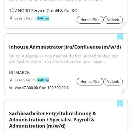
TÜV NORD Service GmbH & Co. KG
Essen, Raum
Bottrop
Homeoffice
Vollzeit
Inhouse Administrator Jira/Confluence (m/w/d)
Deine Aufgaben - das machst du bei uns:Administriere 
die Systeme von Jira und Confluence und sorge...
BITMARCK
Essen, Raum
Bottrop
Homeoffice
Vollzeit
Von 47.300,00 € bis 100.300,00 €
Sachbearbeiter Entgeltabrechnung & 
Administration / Specialist Payroll & 
Administration (m/w/d)