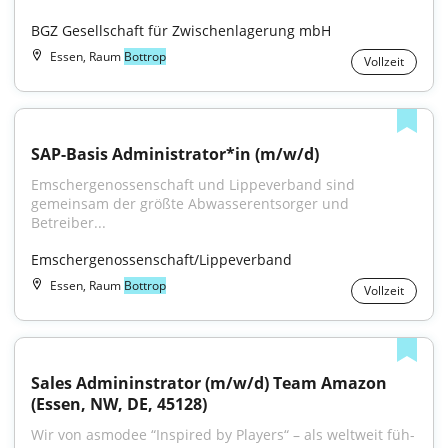
BGZ Gesellschaft für Zwischenlagerung mbH
Essen, Raum
Bottrop
Vollzeit
SAP-Basis Administrator*in (m/w/d)
Emschergenossenschaft und Lippeverband sind 
gemeinsam der größte Abwasserentsorger und 
Betreiber...
Emschergenossenschaft/Lippeverband
Essen, Raum
Bottrop
Vollzeit
Sales Admininstrator (m/w/d) Team Amazon 
(Essen, NW, DE, 45128)
Wir von asmodee “Inspired by Players“ – als welt­weit füh­