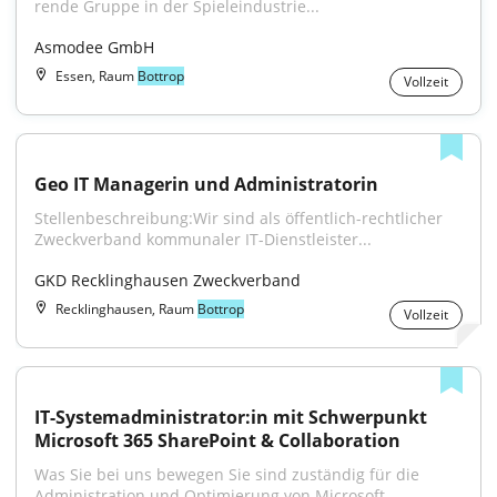
ren­de Grup­pe in der Spie­le­in­dus­trie...
Asmodee GmbH
Essen, Raum
Bottrop
Vollzeit
Geo IT Managerin und Administratorin
Stellenbeschreibung:Wir sind als öffentlich-rechtlicher 
Zweckverband kommunaler IT-Dienstleister...
GKD Recklinghausen Zweckverband
Recklinghausen, Raum
Bottrop
Vollzeit
IT-Systemadministrator:in mit Schwerpunkt 
Microsoft 365 SharePoint & Collaboration
Was Sie bei uns bewegen Sie sind zuständig für die 
Administration und Optimierung von Microsoft...