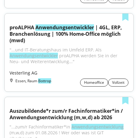
proALPHA 
Anwendungsentwickler
 | 4GL, ERP, 
Branchenlösung | 100% Home-Office möglich 
(mwd)
"...und IT-Beratungshaus im Umfeld ERP. Als 
Anwendungsentwickler
 proALPHA werden Sie in der 
Neu- und Weiterentwicklung..."
Vesterling AG
Essen, Raum
Bottrop
Homeoffice
Vollzeit
Auszubildende*r zum/r Fachinformatiker*in / 
Anwendungsentwicklung (m,w,d) ab 2026
"...zum/r Fachinformatiker*in 
Anwendungsentwicklung
(m,w,d) zum 01.08.2026 ! Wer oder was ist GiT 