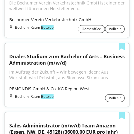
Die Bochumer Verein Verkehrstechnik GmbH ist einer der 
weltweit führenden Hersteller von...
Bochumer Verein Verkehrstechnik GmbH
Bochum, Raum
Bottrop
Homeoffice
Vollzeit
Duales Studium zum Bachelor of Arts – Business 
Administration (m/w/d)
Im Auftrag der Zukunft – Wir bewegen Ideen: Aus 
Wertstoff wird Rohstoff, aus Biomasse Strom, aus...
REMONDIS GmbH & Co. KG Region West
Bochum, Raum
Bottrop
Vollzeit
Sales Admininstrator (m/w/d) Team Amazon 
(Essen, NW, DE, 45128) (36000.00 EUR pro Jahr)