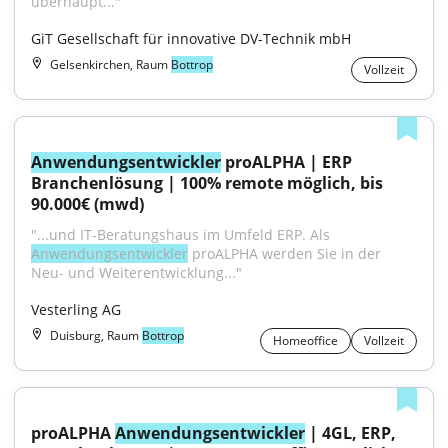
überhaupt..."
GiT Gesellschaft für innovative DV-Technik mbH
Gelsenkirchen, Raum
Bottrop
Vollzeit
Anwendungsentwickler
 proALPHA | ERP 
Branchenlösung | 100% remote möglich, bis 
90.000€ (mwd)
"...und IT-Beratungshaus im Umfeld ERP. Als 
Anwendungsentwickler
 proALPHA werden Sie in der 
Neu- und Weiterentwicklung..."
Vesterling AG
Duisburg, Raum
Bottrop
Homeoffice
Vollzeit
proALPHA 
Anwendungsentwickler
 | 4GL, ERP, 