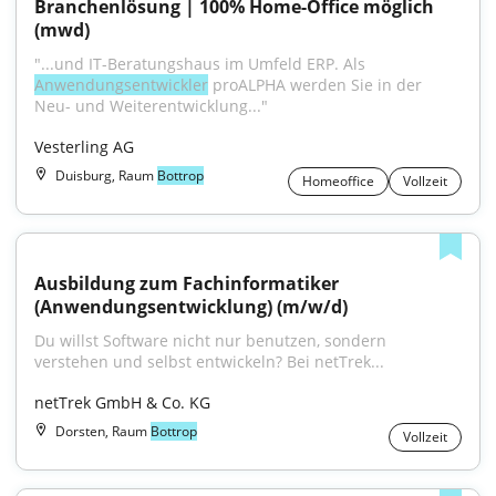
Branchenlösung | 100% Home-Office möglich 
(mwd)
"...und IT-Beratungshaus im Umfeld ERP. Als 
Anwendungsentwickler
 proALPHA werden Sie in der 
Neu- und Weiterentwicklung..."
Vesterling AG
Duisburg, Raum
Bottrop
Homeoffice
Vollzeit
Ausbildung zum Fachinformatiker 
(Anwendungsentwicklung) (m/w/d)
Du willst Software nicht nur benutzen, sondern 
verstehen und selbst entwickeln? Bei netTrek...
netTrek GmbH & Co. KG
Dorsten, Raum
Bottrop
Vollzeit