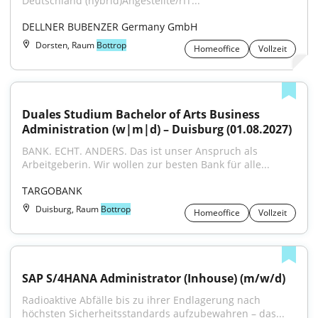
Deutschland (hybrid)Angestellte/rIT...
DELLNER BUBENZER Germany GmbH
Dorsten, Raum
Bottrop
Homeoffice
Vollzeit
Duales Studium Bachelor of Arts Business 
Administration (w|m|d) – Duisburg (01.08.2027)
BANK. ECHT. ANDERS. Das ist unser Anspruch als 
Arbeitgeberin. Wir wollen zur besten Bank für alle...
TARGOBANK
Duisburg, Raum
Bottrop
Homeoffice
Vollzeit
SAP S/4HANA Administrator (Inhouse) (m/w/d)
Radioaktive Abfälle bis zu ihrer Endlagerung nach 
höchsten Sicherheitsstandards aufzubewahren – das...