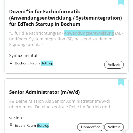
Dozent*in für Fachinformatik 
(Anwendungsentwicklung / Systemintegration) 
für EdTech Startup in Bochum
"...für die Fachrichtung(en) 
Anwendungsentwicklung
 (AE) 
und/oder Systemintegration (SI), passend zu deinem 
Eignungsprofil..."
Syntax Institut
Bochum, Raum
Bottrop
Vollzeit
Senior Administrator (m/w/d)
## Deine Mission Als Senior Administrator (m/w/d) 
übernimmst Du eine zentrale Rolle im Betrieb und...
secida
Essen, Raum
Bottrop
Homeoffice
Vollzeit