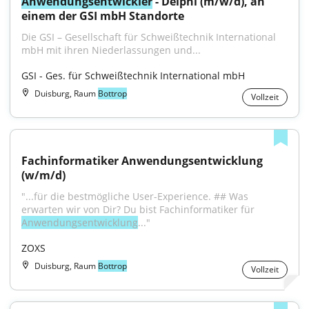
Anwendungsentwickler
 - Delphi (m/w/d), an 
einem der GSI mbH Standorte
Die GSI – Gesellschaft für Schweißtechnik International 
mbH mit ihren Niederlassungen und...
GSI - Ges. für Schweißtechnik International mbH
Duisburg, Raum
Bottrop
Vollzeit
Fachinformatiker Anwendungsentwicklung 
(w/m/d)
"...für die bestmögliche User-Experience. ## Was 
erwarten wir von Dir? Du bist Fachinformatiker für 
Anwendungsentwicklung
..."
ZOXS
Duisburg, Raum
Bottrop
Vollzeit