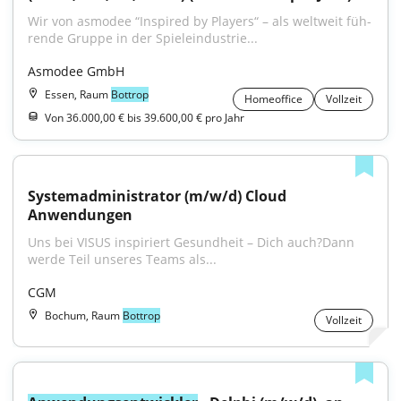
Wir von asmodee “Inspired by Players“ – als welt­weit füh­
ren­de Grup­pe in der Spie­le­in­dus­trie...
Asmodee GmbH
Essen, Raum
Bottrop
Homeoffice
Vollzeit
Von 36.000,00 € bis 39.600,00 € pro Jahr
Systemadministrator (m/w/d) Cloud 
Anwendungen
Uns bei VISUS inspiriert Gesundheit – Dich auch?Dann 
werde Teil unseres Teams als...
CGM
Bochum, Raum
Bottrop
Vollzeit