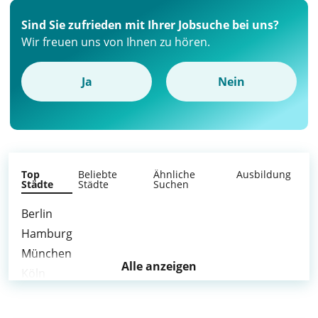
Sind Sie zufrieden mit Ihrer Jobsuche bei uns?
Wir freuen uns von Ihnen zu hören.
Ja
Nein
Top
Beliebte
Ähnliche
Ausbildung
Städte
Städte
Suchen
Berlin
Hamburg
München
Alle anzeigen
Köln
Frankfurt am Main
Stuttgart