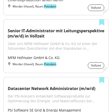
Werder (Havel), Raum
Potsdam
Vollzeit
Senior IT-Administrator mit Leitungsperspektive 
(m/w/d) in Vollzeit
Über uns MFM Hofmaier GmbH & Co. KG ist einer der 
führenden Dienstleister mit drei Standorten in...
MFM Hofmaier GmbH & Co. KG
Werder (Havel), Raum
Potsdam
Vollzeit
Datacenter Network Administrator (m/w/d)
Der PSI-Konzern entwickelt Softwareprodukte zur 
Optimierung des Energie- und Materialflusses bei...
PSI Software SE Grid & Energy Management