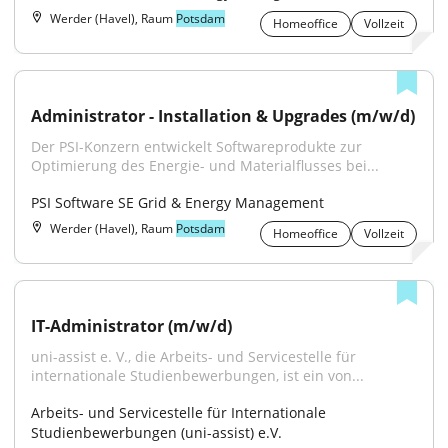
Werder (Havel), Raum
Potsdam
Homeoffice
Vollzeit
Administrator - Installation & Upgrades (m/w/d)
Der PSI-Konzern entwickelt Softwareprodukte zur 
Optimierung des Energie- und Materialflusses bei...
PSI Software SE Grid & Energy Management
Werder (Havel), Raum
Potsdam
Homeoffice
Vollzeit
IT-Administrator (m/w/d)
uni-assist e. V., die Arbeits- und Servicestelle für 
internationale Studienbewerbungen, ist ein von...
Arbeits- und Servicestelle für Internationale 
Studienbewerbungen (uni-assist) e.V.