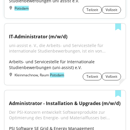
Studienbewerbungen uni assist e.V.
Potsdam
Teilzeit
Vollzeit
IT-Administrator (m/w/d)
uni-assist e. V., die Arbeits- und Servicestelle für 
internationale Studienbewerbungen, ist ein von...
Arbeits- und Servicestelle für Internationale 
Studienbewerbungen (uni-assist) e.V.
Kleinmachnow, Raum
Potsdam
Teilzeit
Vollzeit
Administrator - Installation & Upgrades (m/w/d)
Der PSI-Konzern entwickelt Softwareprodukte zur 
Optimierung des Energie- und Materialflusses bei...
PSI Software SE Grid & Energy Management