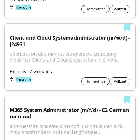
Potsdam
Homeoffice
Vollzeit
Client und Cloud Systemadministrator (m/w/d) - 
J24931
Überblick Du übernimmst die operative Betreuung 
moderner Client- und Cloudlandschaften in einem...
Exclusive Associates
Potsdam
Homeoffice
Vollzeit
M365 System Administrator (m/f/d) - C2 German 
required
Intro Gestalte moderne Microsoft-365-Strukturen aktiv 
mit Sinnstiftende IT-Rolle mit langfristiger...