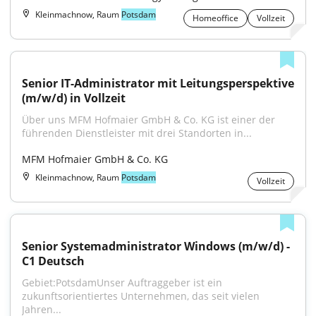
Kleinmachnow, Raum
Potsdam
Homeoffice
Vollzeit
Senior IT-Administrator mit Leitungsperspektive 
(m/w/d) in Vollzeit
Über uns MFM Hofmaier GmbH & Co. KG ist einer der 
führenden Dienstleister mit drei Standorten in...
MFM Hofmaier GmbH & Co. KG
Kleinmachnow, Raum
Potsdam
Vollzeit
Senior Systemadministrator Windows (m/w/d) - 
C1 Deutsch
Gebiet:PotsdamUnser Auftraggeber ist ein 
zukunftsorientiertes Unternehmen, das seit vielen 
Jahren...