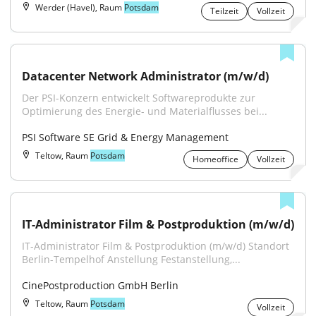
Werder (Havel), Raum
Potsdam
Teilzeit
Vollzeit
Datacenter Network Administrator (m/w/d)
Der PSI-Konzern entwickelt Softwareprodukte zur 
Optimierung des Energie- und Materialflusses bei...
PSI Software SE Grid & Energy Management
Teltow, Raum
Potsdam
Homeoffice
Vollzeit
IT-Administrator Film & Postproduktion (m/w/d)
IT-Administrator Film & Postproduktion (m/w/d) Standort 
Berlin-Tempelhof Anstellung Festanstellung,...
CinePostproduction GmbH Berlin
Teltow, Raum
Potsdam
Vollzeit