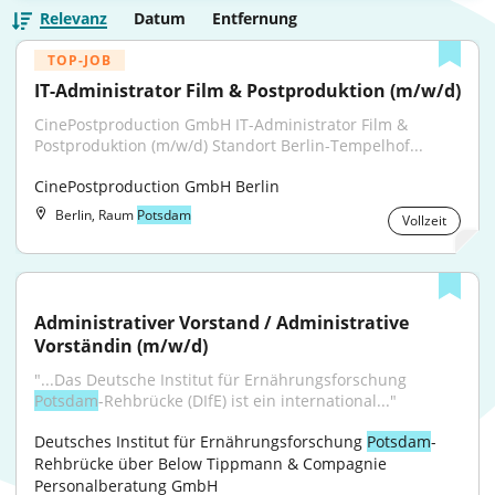
Relevanz
Datum
Entfernung
TOP-JOB
IT-Administrator Film & Postproduktion (m/w/d)
CinePostproduction GmbH IT-Administrator Film & 
Postproduktion (m/w/d) Standort Berlin-Tempelhof...
CinePostproduction GmbH Berlin
Berlin, Raum
Potsdam
Vollzeit
Administrativer Vorstand / Administrative 
Vorständin (m/w/d)
"...Das Deutsche Institut für Ernährungs­forschung 
Potsdam
-Rehbrücke (DIfE) ist ein international..."
Deutsches Institut für Ernährungs­forschung 
Potsdam
-
Rehbrücke über Below Tippmann & Compagnie 
Personalberatung GmbH