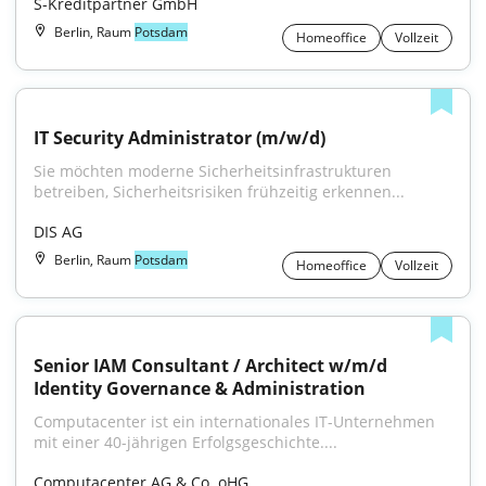
S-Kreditpartner GmbH
Berlin, Raum
Potsdam
Homeoffice
Vollzeit
IT Security Administrator (m/w/d)
Sie möchten moderne Sicherheitsinfrastrukturen 
betreiben, Sicherheitsrisiken frühzeitig erkennen...
DIS AG
Berlin, Raum
Potsdam
Homeoffice
Vollzeit
Senior IAM Consultant / Architect w/m/d 
Identity Governance & Administration
Computacenter ist ein internationales IT-Unternehmen 
mit einer 40-jährigen Erfolgsgeschichte....
Computacenter AG & Co. oHG