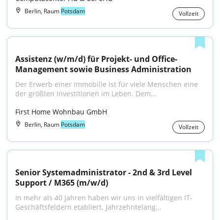
Berlin, Raum
Potsdam
Vollzeit
Assistenz (w/m/d) für Projekt- und Office-
Management sowie Business Administration
Der Erwerb einer Immobilie ist für viele Menschen eine 
der größten Investitionen im Leben. Dem...
First Home Wohnbau GmbH
Berlin, Raum
Potsdam
Vollzeit
Senior Systemadministrator - 2nd & 3rd Level 
Support / M365 (m/w/d)
In mehr als 40 Jahren haben wir uns in vielfältigen IT-
Geschäftsfeldern etabliert. Jahrzehntelang...