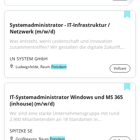
Systemadministrator - IT-Infrastruktur / 
Netzwerk (m/w/d)
Was entsteht, wenn Leidenschaft und Innovation 
zusammentreffen? Wir gestalten die digitale Zukunft,...
LN SYSTEM GmbH
Ludwigsfelde, Raum
Potsdam
Vollzeit
IT-Systemadministrator Windows und MS 365 
(inhouse) (m/w/d)
Wir sind eine starke Unternehmensgruppe mit rund 
2.900 Mitarbeitenden an 18 Standorten in...
SPITZKE SE
Großbeeren, Raum
Potsdam