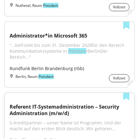
Nuthetal, Raum
Potsdam
Vollzeit
Administrator*in Microsoft 365
"...befristet bis zum 31. Dezember 2028für den Bereich 
Kommunikationssysteme in 
Potsdam
/BerlinDer 
Bereich..."
Rundfunk Berlin Brandenburg (rbb)
Berlin, Raum
Potsdam
Vollzeit
Referent IT-Systemadministration – Security 
Administration (m/w/d)
S-Kreditpartner – unser Name ist Programm. Und der 
macht auf den ersten Blick deutlich: Wir gehören...