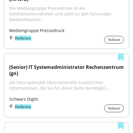
Die Mediengruppe Pressedruck ist ein 
Familienunternehmen und zählt zu den führenden 
Medienhäusern...
Mediengruppe Pressedruck
Heilbronn
Vollzeit
(Senior) IT Systemadministrator Rechenzentrum 
(gn)
Job DescriptionJob DescriptionAlle zusätzlichen 
Informationen, die Sie für diese Stelle benötigen,...
Schwarz Digits
Heilbronn
Vollzeit