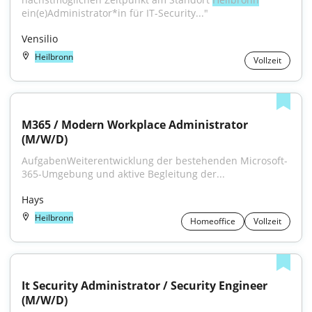
ein(e)Administrator*in für IT-Security..."
Vensilio
Heilbronn
Vollzeit
M365 / Modern Workplace Administrator 
(M/W/D)
AufgabenWeiterentwicklung der bestehenden Microsoft-
365-Umgebung und aktive Begleitung der...
Hays
Heilbronn
Homeoffice
Vollzeit
It Security Administrator / Security Engineer 
(M/W/D)