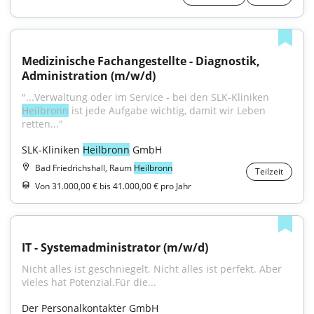
Medizinische Fachangestellte - Diagnostik, 
Administration (m/w/d)
"...Verwaltung oder im Service - bei den SLK-Kliniken 
Heilbronn
 ist jede Aufgabe wichtig, damit wir Leben 
retten..."
SLK-Kliniken 
Heilbronn
 GmbH
Bad Friedrichshall, Raum
Heilbronn
Teilzeit
Von 31.000,00 € bis 41.000,00 € pro Jahr
IT - Systemadministrator (m/w/d)
Nicht alles ist geschniegelt. Nicht alles ist perfekt. Aber 
vieles hat Potenzial.Für die...
Der Personalkontakter GmbH