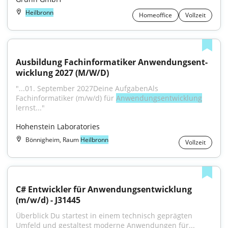
Heilbronn
Homeoffice
Vollzeit
Aus­bil­dung Fach­in­for­ma­ti­ker An­wen­dungs­ent­
wick­lung 2027 (M/W/D)
"...01. September 2027Deine AufgabenAls 
Fachinformatiker (m/w/d) für 
Anwendungsentwicklung
lernst..."
Hohenstein Laboratories
Bönnigheim, Raum
Heilbronn
Vollzeit
C# Entwickler für Anwendungsentwicklung 
(m/w/d) - J31445
Überblick Du startest in einem technisch geprägten 
Umfeld und gestaltest moderne Anwendungen für...