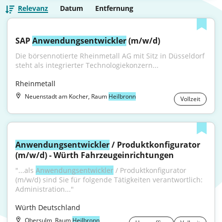
Relevanz
Datum
Entfernung
SAP 
Anwendungsentwickler
 (m/w/d)
Die börsennotierte Rheinmetall AG mit Sitz in Düsseldorf 
steht als integrierter Technologiekonzern...
Rheinmetall
Neuenstadt am Kocher, Raum
Heilbronn
Vollzeit
Anwendungsentwickler
 / Produktkonfigurator 
(m/w/d) - Würth Fahrzeugeinrichtungen
"...als 
Anwendungsentwickler
 / Produktkonfigurator 
(m/w/d) sind Sie für folgende Tätigkeiten verantwortlich: 
Administration..."
Würth Deutschland
Obersulm, Raum
Heilbronn