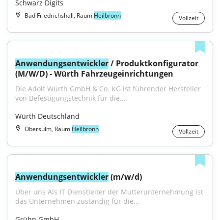
Schwarz Digits
Bad Friedrichshall, Raum
Heilbronn
Vollzeit
Anwendungsentwickler
 / Produktkonfigurator 
(M/W/D) - Würth Fahrzeugeinrichtungen
Die Adolf Würth GmbH & Co. KG ist führender Hersteller 
von Befestigungstechnik für die...
Würth Deutschland
Obersulm, Raum
Heilbronn
Vollzeit
Anwendungsentwickler
 (m/w/d)
Über uns Als IT Dienstleiter der Mutterunternehmung ist 
das Unternehmen zuständig für die...
Grühn GmbH