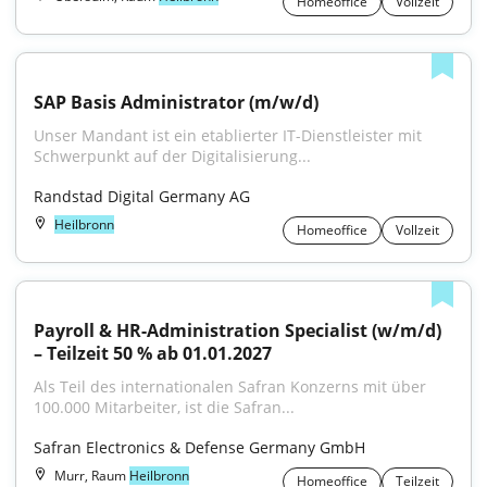
Homeoffice
Vollzeit
SAP Basis Administrator (m/w/d)
Unser Mandant ist ein etablierter IT-Dienstleister mit 
Schwerpunkt auf der Digitalisierung...
Randstad Digital Germany AG
Heilbronn
Homeoffice
Vollzeit
Payroll & HR-Administration Specialist (w/m/d) 
– Teilzeit 50 % ab 01.01.2027
Als Teil des internationalen Safran Konzerns mit über 
100.000 Mitarbeiter, ist die Safran...
Safran Electronics & Defense Germany GmbH
Murr, Raum
Heilbronn
Homeoffice
Teilzeit