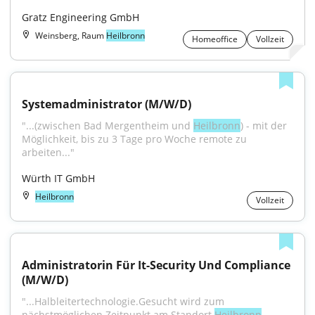
Gratz Engineering GmbH
Weinsberg, Raum
Heilbronn
Homeoffice
Vollzeit
Systemadministrator (M/W/D)
"...(zwischen Bad Mergentheim und 
Heilbronn
) - mit der 
Möglichkeit, bis zu 3 Tage pro Woche remote zu 
arbeiten..."
Würth IT GmbH
Heilbronn
Vollzeit
Administratorin Für It-Security Und Compliance 
(M/W/D)
"...Halbleitertechnologie.Gesucht wird zum 
nächstmöglichen Zeitpunkt am Standort 
Heilbronn