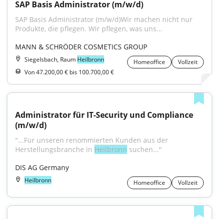
SAP Basis Administrator (m/w/d)
SAP Basis Administrator (m/w/d)Wir machen nicht nur 
Produkte, die pflegen. Wir pflegen, was uns...
MANN & SCHRÖDER COSMETICS GROUP
Siegelsbach, Raum
Heilbronn
Homeoffice
Vollzeit
Von 47.200,00 € bis 100.700,00 €
Administrator für IT-Security und Compliance 
(m/w/d)
"...Für unseren renommierten Kunden aus der 
Herstellungsbranche in 
Heilbronn
 suchen..."
DIS AG Germany
Heilbronn
Homeoffice
Vollzeit