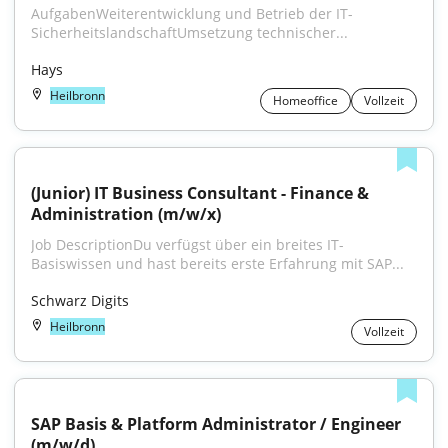
AufgabenWeiterentwicklung und Betrieb der IT-
SicherheitslandschaftUmsetzung technischer...
Hays
Heilbronn
Homeoffice
Vollzeit
(Junior) IT Business Consultant - Finance & 
Administration (m/w/x)
Job DescriptionDu verfügst über ein breites IT-
Basiswissen und hast bereits erste Erfahrung mit SAP...
Schwarz Digits
Heilbronn
Vollzeit
SAP Basis & Platform Administrator / Engineer 
(m/w/d)