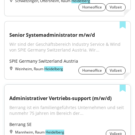
Schwetzingen, Oftersheim, Raum
Heidelberg
Homeoffice
Vollzeit
Senior Systemadministrator m/w/d
Wir sind der Geschäftsbereich Industry Service & Wind 
von SPIE Germany Switzerland Austria. Wir...
SPIE Germany Switzerland Austria
Weinheim, Raum
Heidelberg
Homeoffice
Vollzeit
Administrativer Vertriebs-support (m/w/d)
Berrang ist ein familiengeführtes Unternehmen und seit 
nunmehr 75 Jahren im Bereich der...
Berrang SE
Mannheim, Raum
Heidelberg
Vollzeit