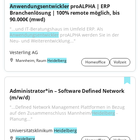
Anwendungsentwickler
 proALPHA | ERP 
Branchenlösung | 100% remote möglich, bis 
90.000€ (mwd)
"...und IT-Beratungshaus im Umfeld ERP. Als 
Anwendungsentwickler
 proALPHA werden Sie in der 
Neu- und Weiterentwicklung..."
Vesterling AG
Mannheim, Raum
Heidelberg
Homeoffice
Vollzeit
Administrator*in – Software Defined Network 
(m/w/d)
"...Defined Network Management Plattformen in Bezug 
auf den Zusammenschluss Mannheim/
Heidelberg
 - 
Planung..."
Universitätsklinikum 
Heidelberg
Heidelberg