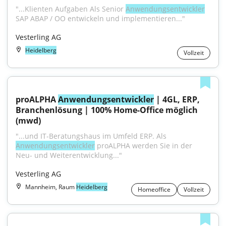
"...Klienten Aufgaben Als Senior 
Anwendungsentwickler
SAP ABAP / OO entwickeln und implementieren..."
Vesterling AG
Heidelberg
Vollzeit
proALPHA 
Anwendungsentwickler
 | 4GL, ERP, 
Branchenlösung | 100% Home-Office möglich 
(mwd)
"...und IT-Beratungshaus im Umfeld ERP. Als 
Anwendungsentwickler
 proALPHA werden Sie in der 
Neu- und Weiterentwicklung..."
Vesterling AG
Mannheim, Raum
Heidelberg
Homeoffice
Vollzeit