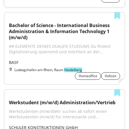
Bachelor of Science - International Business 
Administration & Information Technology 1 
(m/w/d)
## ELEMENTE DEINES DUALEN STUDIUMS Du findest 
Digitalisierung spannend und möchtest an der...
BASF
Ludwigshafen am Rhein, Raum
Heidelberg
Homeoffice
Vollzeit
Werkstudent (m/w/d) Administration/Vertrieb
Werkstudenten (m/w/d)Wir suchen ab sofort einen 
Werkstudenten (m/w/d) für interessante und...
SCHULER KONSTRUKTIONEN GmbH