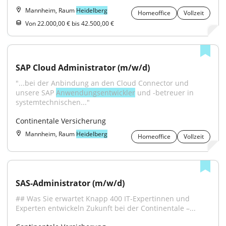
Mannheim, Raum
Heidelberg
Homeoffice
Vollzeit
Von 22.000,00 € bis 42.500,00 €
SAP Cloud Administrator (m/w/d)
"...bei der Anbindung an den Cloud Connector und 
unsere SAP 
Anwendungsentwickler
 und -betreuer in 
systemtechnischen..."
Continentale Versicherung
Mannheim, Raum
Heidelberg
Homeoffice
Vollzeit
SAS-Administrator (m/w/d)
## Was Sie erwartet Knapp 400 IT-Expertinnen und 
Experten entwickeln Zukunft bei der Continentale –...