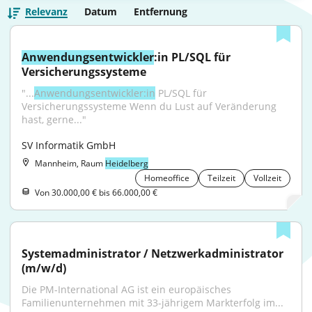
Relevanz
Datum
Entfernung
Anwendungsentwickler
:in PL/SQL für 
Versicherungssysteme
"...
Anwendungsentwickler:in
 PL/SQL für 
Versicherungssysteme Wenn du Lust auf Veränderung 
hast, gerne..."
SV Informatik GmbH
Mannheim, Raum
Heidelberg
Homeoffice
Teilzeit
Vollzeit
Von 30.000,00 € bis 66.000,00 €
Systemadministrator / Netzwerkadministrator 
(m/w/d)
Die PM-International AG ist ein europäisches 
Familienunternehmen mit 33-jährigem Markterfolg im...