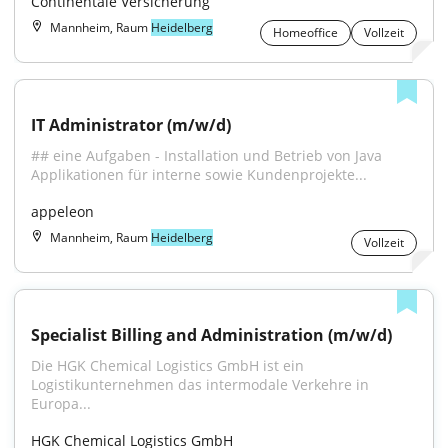
Continentale Versicherung
Mannheim, Raum
Heidelberg
Homeoffice
Vollzeit
IT Administrator (m/w/d)
## eine Aufgaben - Installation und Betrieb von Java 
Applikationen für interne sowie Kundenprojekte...
appeleon
Mannheim, Raum
Heidelberg
Vollzeit
Specialist Billing and Administration (m/w/d)
Die HGK Chemical Logistics GmbH ist ein 
Logistikunternehmen das intermodale Verkehre in 
Europa...
HGK Chemical Logistics GmbH