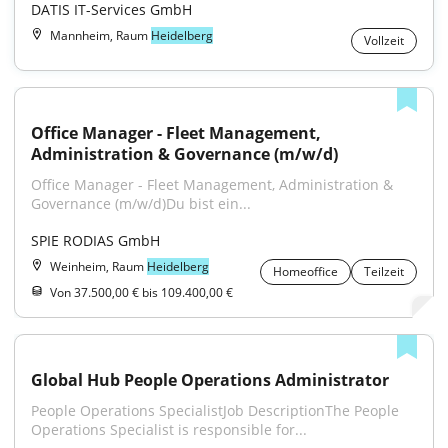
DATIS IT-Services GmbH
Mannheim, Raum
Heidelberg
Vollzeit
Office Manager - Fleet Management, 
Administration & Governance (m/w/d)
Office Manager - Fleet Management, Administration & 
Governance (m/w/d)Du bist ein...
SPIE RODIAS GmbH
Weinheim, Raum
Heidelberg
Homeoffice
Teilzeit
Von 37.500,00 € bis 109.400,00 €
Global Hub People Operations Administrator
People Operations SpecialistJob DescriptionThe People 
Operations Specialist is responsible for...