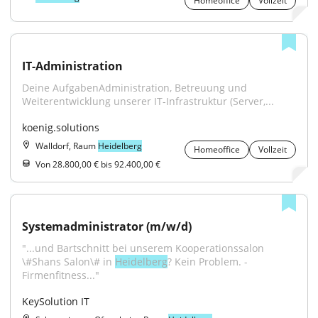
Homeoffice
Vollzeit
IT-Administration
Deine AufgabenAdministration, Betreuung und 
Weiterentwicklung unserer IT-Infrastruktur (Server,...
koenig.solutions
Walldorf, Raum
Heidelberg
Homeoffice
Vollzeit
Von 28.800,00 € bis 92.400,00 €
Systemadministrator (m/w/d)
"...und Bartschnitt bei unserem Kooperationssalon 
\#Shans Salon\# in 
Heidelberg
? Kein Problem. - 
Firmenfitness..."
KeySolution IT