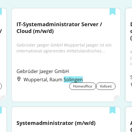
IT-Systemadministrator Server / 
 
Cloud (m/w/d)
Gebrüder Jaeger GmbH Wuppertal Jaeger ist ein 
international agierendes mittelständisches...
o
Gebrüder Jaeger GmbH
Wuppertal, Raum
Solingen
Homeoffice
Vollzeit
Systemadministrator (m/w/d)