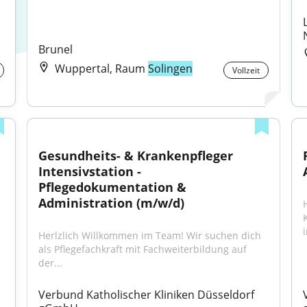
Brunel
Wuppertal, Raum
Solingen
Vollzeit
Gesundheits- & Krankenpfleger 
Intensivstation - 
Pflegedokumentation & 
Administration (m/w/d)
i
Herlzlich Willkommen im Team! Wir suchen dich 
als Pflegefachkraft mit Fachweiterbildung auf 
der...
Verbund Katholischer Kliniken Düsseldorf 