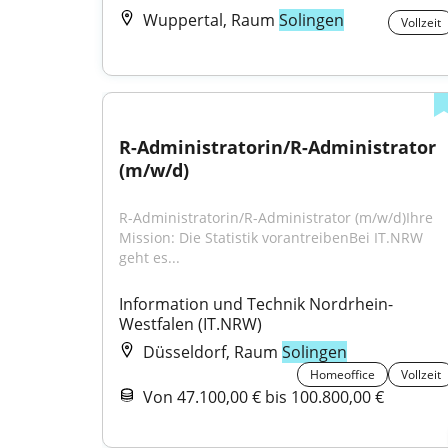
Wuppertal, Raum
Solingen
Vollzeit
R-Administratorin/R-Administrator 
(m/w/d)
R-Administratorin/R-Administrator (m/w/d)Ihre 
Mission: Die Statistik vorantreibenBei IT.NRW 
geht es...
Information und Technik Nordrhein-
Westfalen (IT.NRW)
Düsseldorf, Raum
Solingen
Homeoffice
Vollzeit
Von 47.100,00 € bis 100.800,00 €