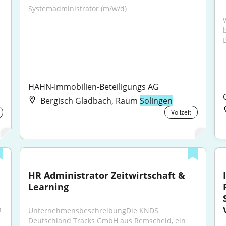
Systemadministrator (m/w/d)
HAHN-Immobilien-Beteiligungs AG
Bergisch Gladbach, Raum
Solingen
Vollzeit
HR Administrator Zeitwirtschaft & 
Learning
 
UnternehmensbeschreibungDie KNDS 
Deutschland Tracks GmbH aus Remscheid, ein 