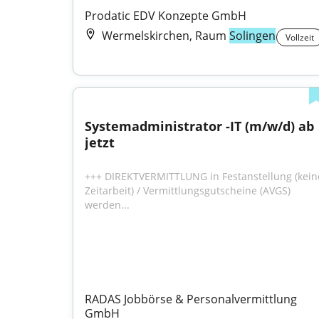
Prodatic EDV Konzepte GmbH
Wermelskirchen, Raum
Solingen
Vollzeit
Systemadministrator -IT (m/w/d) ab 
jetzt
+++ DIREKTVERMITTLUNG in Festanstellung (keine
Zeitarbeit) / Vermittlungsgutscheine (AVGS) 
werden...
RADAS Jobbörse & Personalvermittlung 
GmbH