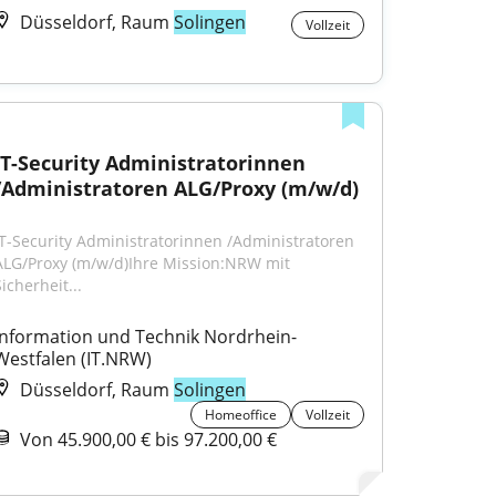
Düsseldorf, Raum
Solingen
Vollzeit
IT-Security Administratorinnen 
/Administratoren ALG/Proxy (m/w/d)
IT-Security Administratorinnen /Administratoren 
ALG/Proxy (m/w/d)Ihre Mission:NRW mit 
icherheit...
Information und Technik Nordrhein-
Westfalen (IT.NRW)
Düsseldorf, Raum
Solingen
Homeoffice
Vollzeit
Von 45.900,00 € bis 97.200,00 €