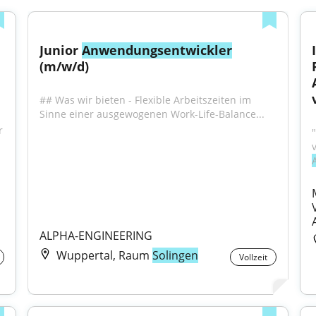
Junior 
Anwendungsentwickler
(m/w/d)
## Was wir bieten - Flexible Arbeitszeiten im 
Sinne einer ausgewogenen Work-Life-Balance...
 
ALPHA-ENGINEERING
Wuppertal, Raum
Solingen
Vollzeit