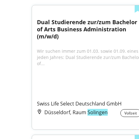
Dual Studierende zur/zum Bachelor 
of Arts Business Administration 
(m/w/d)
Wir suchen immer zum 01.03. sowie 01.09. eines 
jeden Jahres: Dual Studierende zur/zum Bachelor
of...
Swiss Life Select Deutschland GmbH
Düsseldorf, Raum
Solingen
Vollzeit