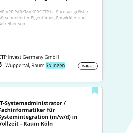
WE ARE PARKMAKERSCTP ist Europas größter 
börsennotierter Eigentümer, Entwickler und 
Betreiber von...
CTP Invest Germany GmbH
Wuppertal, Raum
Solingen
Vollzeit
IT-Systemadministrator / 
Fachinformatiker für 
Systemintegration (m/w/d) in 
Vollzeit - Raum Köln