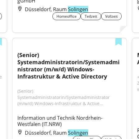
gGmbH
Düsseldorf, Raum
Solingen
Homeoffice
Teilzeit
Vollzeit
(Senior) 
Systemadministratorin/Systemadmi
nistrator (m/w/d) Windows-
Infrastruktur & Active Directory
 
(Senior) 
Systemadministratorin/Systemadministrator 
(m/w/d) Windows-Infrastruktur & Active...
Information und Technik Nordrhein-
Westfalen (IT.NRW)
Düsseldorf, Raum
Solingen