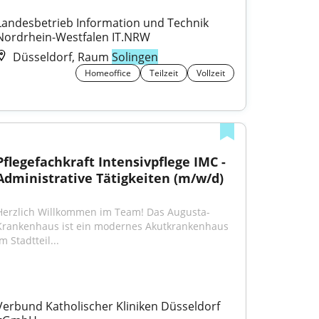
Landesbetrieb Information und Technik 
Nordrhein-Westfalen IT.NRW
Düsseldorf, Raum
Solingen
Homeoffice
Teilzeit
Vollzeit
Pflegefachkraft Intensivpflege IMC - 
Administrative Tätigkeiten (m/w/d)
Herzlich Willkommen im Team! Das Augusta-
Krankenhaus ist ein modernes Akutkrankenhaus 
m Stadtteil...
Verbund Katholischer Kliniken Düsseldorf 