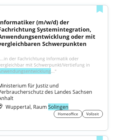
Informatiker (m/w/d) der 
Fachrichtung Systemintegration, 
Anwendungsentwicklung oder mit 
vergleichbaren Schwerpunkten
"...in der Fachrichtung Informatik oder 
vergleichbar mit Schwerpunkt/Vertiefung in 
Anwendungsentwicklung
..."
Ministerium für Justiz und 
Verbraucherschutz des Landes Sachsen 
Anhalt
Wuppertal, Raum
Solingen
Homeoffice
Vollzeit