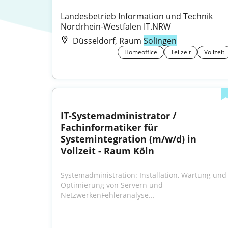
Landesbetrieb Information und Technik 
Nordrhein-Westfalen IT.NRW
Düsseldorf, Raum
Solingen
Homeoffice
Teilzeit
Vollzeit
IT-Systemadministrator / 
Fachinformatiker für 
Systemintegration (m/w/d) in 
Vollzeit - Raum Köln
Systemadministration: Installation, Wartung und 
Optimierung von Servern und 
NetzwerkenFehleranalyse...