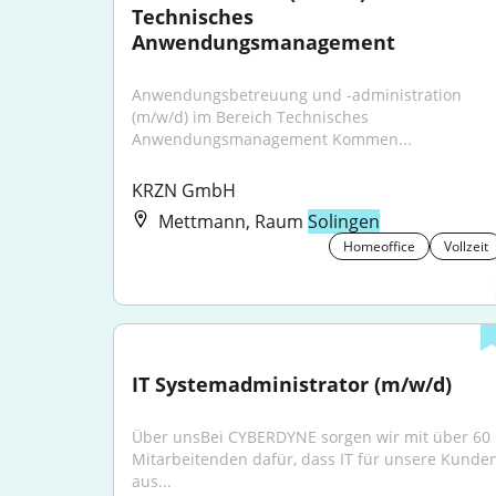
Technisches 
Anwendungsmanagement
Anwendungsbetreuung und -administration 
(m/w/d) im Bereich Technisches 
Anwendungsmanagement Kommen...
KRZN GmbH
Mettmann, Raum
Solingen
Homeoffice
Vollzeit
IT Systemadministrator (m/w/d)
Über unsBei CYBERDYNE sorgen wir mit über 60 
Mitarbeitenden dafür, dass IT für unsere Kunden
aus...