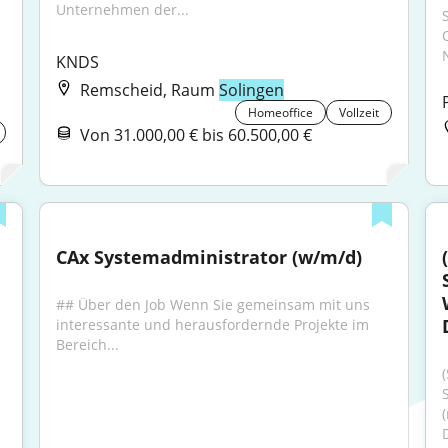
Unternehmen der...
KNDS
Remscheid, Raum
Solingen
Homeoffice
Vollzeit
Von 31.000,00 € bis 60.500,00 €
CAx Systemadministrator (w/m/d)
## Über den Job Wenn Sie gemeinsam mit uns 
interessante und herausfordernde Projekte im 
Bereich...
(
D