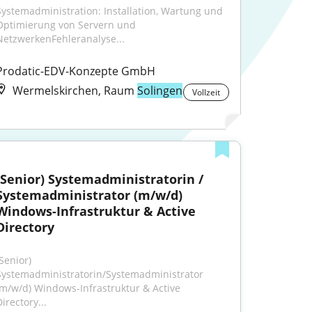
Systemadministration: Installation, Wartung und 
Optimierung von Servern und 
NetzwerkenFehleranalyse...
Prodatic-EDV-Konzepte GmbH
Wermelskirchen, Raum
Solingen
Vollzeit
(Senior) Systemadministratorin / 
Systemadministrator (m/w/d) 
Windows-Infrastruktur & Active 
Directory
Senior) 
Systemadministratorin/Systemadministrator 
(m/w/d) Windows-Infrastruktur & Active 
irectory...