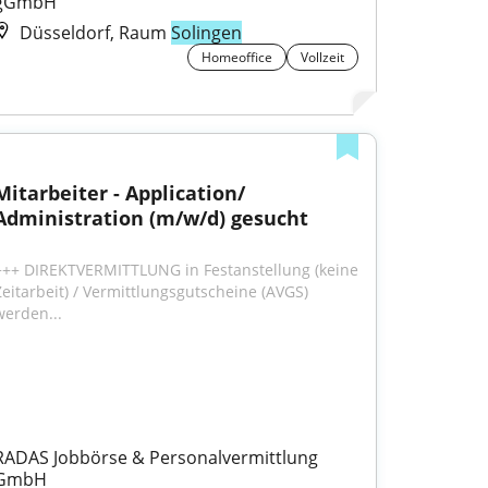
gGmbH
Düsseldorf, Raum
Solingen
Homeoffice
Vollzeit
Mitarbeiter - Application/ 
Administration (m/w/d) gesucht
+++ DIREKTVERMITTLUNG in Festanstellung (keine 
Zeitarbeit) / Vermittlungsgutscheine (AVGS) 
werden...
RADAS Jobbörse & Personalvermittlung 
GmbH