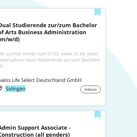
Dual Studierende zur/zum Bachelor 
of Arts Business Administration 
(m/w/d)
Wir suchen immer zum 01.03. sowie 01.09. eines 
jeden Jahres: Dual Studierende zur/zum Bachelor 
f...
Swiss Life Select Deutschland GmbH
Solingen
Vollzeit
Admin Support Associate - 
Construction (all genders)