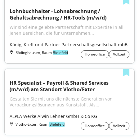
Lohnbuchhalter - Lohnabrechnung / 
Gehaltsabrechnung / HR-Tools (m/w/d)
Wir sind eine gelebte Partnerschaft mit Expertise in all 
jenen Bereichen, die für Unternehmen...
König, Kreft und Partner Partnerschaftsgesellschaft mbB
Rödinghausen, Raum
Bielefeld
Homeoffice
Vollzeit
HR Specialist – Payroll & Shared Services 
(m/w/d) am Standort Vlotho/Exter
Gestalten Sie mit uns die nächste Generation von 
Verpackungslösungen aus Kunststoff. Als...
ALPLA Werke Alwin Lehner GmbH & Co KG
Vlotho-Exter, Raum
Bielefeld
Homeoffice
Vollzeit