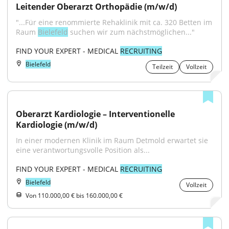
Leitender Oberarzt Orthopädie (m/w/d)
"...Für eine renommierte Rehaklinik mit ca. 320 Betten im 
Raum 
Bielefeld
 suchen wir zum nächstmöglichen..."
FIND YOUR EXPERT - MEDICAL 
RECRUITING
Bielefeld
Teilzeit
Vollzeit
Oberarzt Kardiologie – Interventionelle 
Kardiologie (m/w/d)
In einer modernen Klinik im Raum Detmold erwartet sie 
eine verantwortungsvolle Position als...
FIND YOUR EXPERT - MEDICAL 
RECRUITING
Bielefeld
Vollzeit
Von 110.000,00 € bis 160.000,00 €