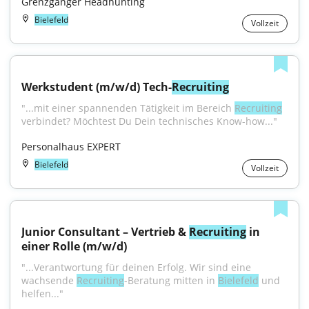
Grenzgänger Headhunting
Bielefeld
Vollzeit
Werkstudent (m/w/d) Tech-
Recruiting
"...mit einer spannenden Tätigkeit im Bereich 
Recruiting
verbindet? Möchtest Du Dein technisches Know-how..."
Personalhaus EXPERT
Bielefeld
Vollzeit
Junior Consultant – Vertrieb & 
Recruiting
 in 
einer Rolle (m/w/d)
"...Verantwortung für deinen Erfolg. Wir sind eine 
wachsende 
Recruiting
-Beratung mitten in 
Bielefeld
 und 
helfen..."