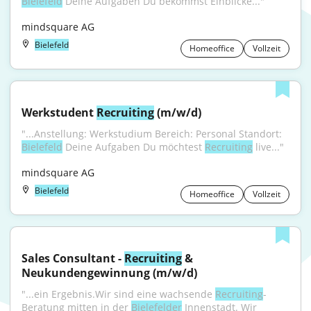
Bielefeld
 Deine Aufgaben Du bekommst Einblicke..."
mindsquare AG
Bielefeld
Homeoffice
Vollzeit
Werkstudent 
Recruiting
 (m/w/d)
"...Anstellung: Werkstudium Bereich: Personal Standort: 
Bielefeld
 Deine Aufgaben Du möchtest 
Recruiting
 live..."
mindsquare AG
Bielefeld
Homeoffice
Vollzeit
Sales Consultant - 
Recruiting
 & 
Neukundengewinnung (m/w/d)
"...ein Ergebnis.Wir sind eine wachsende 
Recruiting
-
Beratung mitten in der 
Bielefelder
 Innenstadt. Wir 