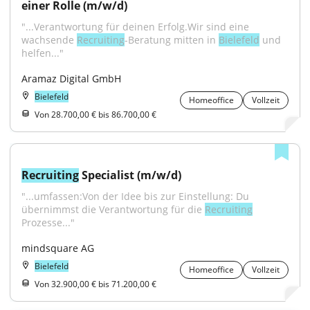
einer Rolle (m/w/d)
"...Verantwortung für deinen Erfolg.Wir sind eine 
wachsende 
Recruiting
-Beratung mitten in 
Bielefeld
 und 
helfen..."
Aramaz Digital GmbH
Bielefeld
Homeoffice
Vollzeit
Von 28.700,00 € bis 86.700,00 €
Recruiting
 Specialist (m/w/d)
"...umfassen:Von der Idee bis zur Einstellung: Du 
übernimmst die Verantwortung für die 
Recruiting
Prozesse..."
mindsquare AG
Bielefeld
Homeoffice
Vollzeit
Von 32.900,00 € bis 71.200,00 €