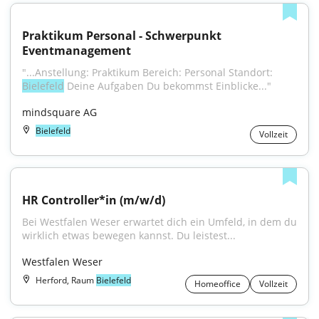
Praktikum Personal - Schwerpunkt 
Eventmanagement
"...Anstellung: Praktikum Bereich: Personal Standort: 
Bielefeld
 Deine Aufgaben Du bekommst Einblicke..."
mindsquare AG
Bielefeld
Vollzeit
HR Controller*in (m/w/d)
Bei Westfalen Weser erwartet dich ein Umfeld, in dem du 
wirklich etwas bewegen kannst. Du leistest...
Westfalen Weser
Herford, Raum
Bielefeld
Homeoffice
Vollzeit