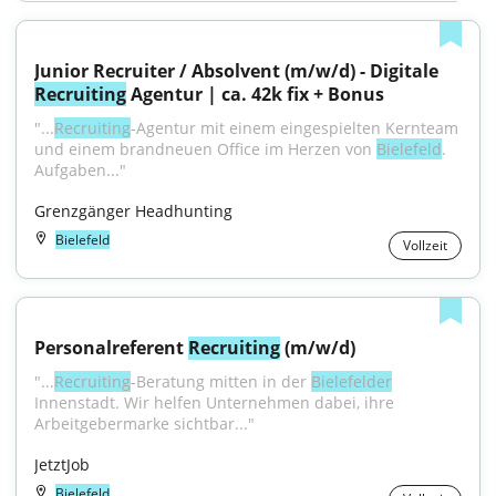
Junior Recruiter / Absolvent (m/w/d) - Digitale 
Recruiting
 Agentur | ca. 42k fix + Bonus
"...
Recruiting
-Agentur mit einem eingespielten Kernteam 
und einem brandneuen Office im Herzen von 
Bielefeld
. 
Aufgaben..."
Grenzgänger Headhunting
Bielefeld
Vollzeit
Personalreferent 
Recruiting
 (m/w/d)
"...
Recruiting
-Beratung mitten in der 
Bielefelder
Innenstadt. Wir helfen Unternehmen dabei, ihre 
Arbeitgebermarke sichtbar..."
JetztJob
Bielefeld