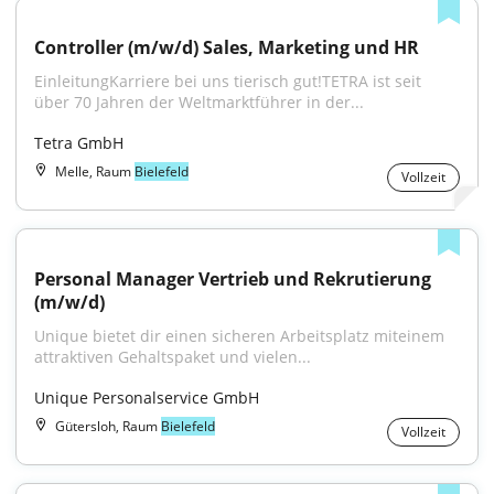
Controller (m/w/d) Sales, Marketing und HR
EinleitungKarriere bei uns tierisch gut!TETRA ist seit 
über 70 Jahren der Weltmarktführer in der...
Tetra GmbH
Melle, Raum
Bielefeld
Vollzeit
Personal Manager Vertrieb und Rekrutierung 
(m/w/d)
Unique bietet dir einen sicheren Arbeitsplatz miteinem 
attraktiven Gehaltspaket und vielen...
Unique Personalservice GmbH
Gütersloh, Raum
Bielefeld
Vollzeit