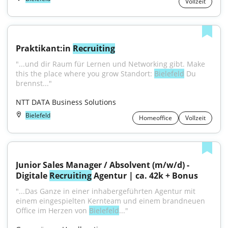
Vollzeit
Praktikant:in 
Recruiting
"...und dir Raum für Lernen und Networking gibt. Make 
this the place where you grow Standort: 
Bielefeld
 Du 
brennst..."
NTT DATA Business Solutions
Bielefeld
Homeoffice
Vollzeit
Junior Sales Manager / Absolvent (m/w/d) - 
Digitale 
Recruiting
 Agentur | ca. 42k + Bonus
"...Das Ganze in einer inhabergeführten Agentur mit 
einem eingespielten Kernteam und einem brandneuen 
Office im Herzen von 
Bielefeld
..."