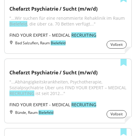
Chefarzt Psychiatrie / Sucht (m/w/d)
"...Wir suchen für eine renommierte Rehaklinik im Raum 
Bielefeld
, die über ca. 70 Betten verfügt..."
FIND YOUR EXPERT - MEDICAL 
RECRUITING
Bad Salzuflen, Raum
Bielefeld
Vollzeit
Chefarzt Psychiatrie / Sucht (m/w/d)
"...Abhängigkeitskrankheiten, Psychotherapie, 
Sozialpsychiatrie Über uns FIND YOUR EXPERT – MEDICAL 
RECRUITING
 ist seit 2012..."
FIND YOUR EXPERT - MEDICAL 
RECRUITING
Bünde, Raum
Bielefeld
Vollzeit