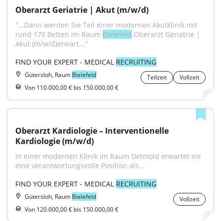
Oberarzt Geriatrie | Akut (m/w/d)
"...Dann werden Sie Teil einer modernen Akutklinik mit 
rund 170 Betten im Raum 
Bielefeld
.Oberarzt Geriatrie | 
Akut (m/w/d)erwart..."
FIND YOUR EXPERT - MEDICAL 
RECRUITING
Gütersloh, Raum
Bielefeld
Teilzeit
Vollzeit
Von 110.000,00 € bis 150.000,00 €
Oberarzt Kardiologie – Interventionelle 
Kardiologie (m/w/d)
In einer modernen Klinik im Raum Detmold erwartet sie 
eine verantwortungsvolle Position als...
FIND YOUR EXPERT - MEDICAL 
RECRUITING
Gütersloh, Raum
Bielefeld
Vollzeit
Von 120.000,00 € bis 150.000,00 €