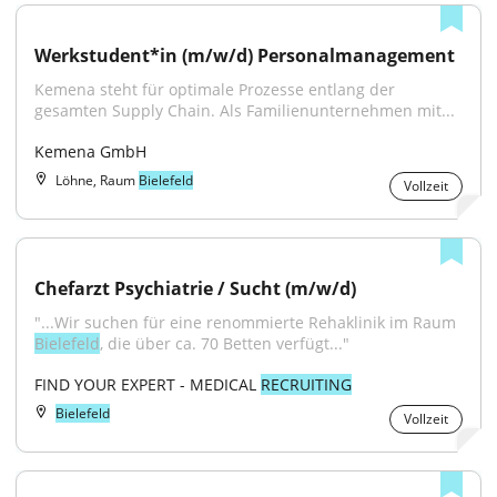
Werkstudent*in (m/w/d) Personalmanagement
Kemena steht für optimale Prozesse entlang der 
gesamten Supply Chain. Als Familienunternehmen mit...
Kemena GmbH
Löhne, Raum
Bielefeld
Vollzeit
Chefarzt Psychiatrie / Sucht (m/w/d)
"...Wir suchen für eine renommierte Rehaklinik im Raum 
Bielefeld
, die über ca. 70 Betten verfügt..."
FIND YOUR EXPERT - MEDICAL 
RECRUITING
Bielefeld
Vollzeit