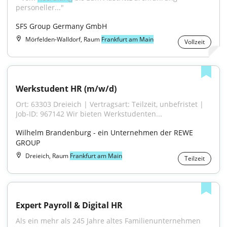
personeller..."
SFS Group Germany GmbH
Mörfelden-Walldorf, Raum
Frankfurt am Main
Vollzeit
Werkstudent HR (m/w/d)
Ort: 63303 Dreieich | Vertragsart: Teilzeit, unbefristet | 
Job-ID: 967142 Wir bieten Werkstudenten...
Wilhelm Brandenburg - ein Unternehmen der REWE 
GROUP
Dreieich, Raum
Frankfurt am Main
Teilzeit
Expert Payroll & Digital HR
Als ein mehr als 245 Jahre altes Familienunternehmen 