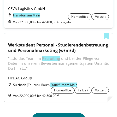
CEVA Logistics GmbH
Frankfurt am Main
Homeoffice
Vollzeit
Von 32.500,00 € bis 42.400,00 € pro Jahr
Werkstudent Personal - Studierendenbetreuung 
und Personalmarketing (w/m/d)
"...du das Team im 
Recruiting
 und bei der Pflege von 
Daten in unserem Bewerbermanagementsystem Umantis 
Du hilfst..."
HYDAC Group
Sulzbach (Taunus), Raum
Frankfurt am Main
Homeoffice
Teilzeit
Vollzeit
Von 22.000,00 € bis 42.500,00 €