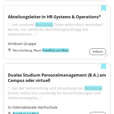
Abteilungsleiter:in HR-Systems & Operations*
"...mit unserem 
Recruiting
-Team verbindlich vereinbart 
wurde. Für sämtliche Vermittlungsaufträge mit 
Unternehmen..."
Viridium Gruppe
Neu-Isenburg, Raum
Frankfurt am Main
Vollzeit
Duales Studium Personalmanagement (B.A.) am 
Campus oder virtuell
"...bei der Vorbereitung und Umsetzung von 
Recruiting
-
Events mitDu bist zuständig für Ausschreibungen und 
StellenanzeigeDu..."
IU Internationale Hochschule
Frankfurt am Main