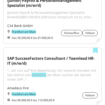
(Junior) Payroll & Personalmanagement 
Spezialist (m/w/d)
(Junior) Payroll & Personalmanagement Spezialist 
(m/w/d)ÜBER DIESEN JOB:Unser Anspruch ist es, eine...
C24 Bank GmbH
Frankfurt am Main
Homeoffice
Vollzeit
Von 39.200,00 € bis 81.000,00 €
SAP SuccessFactors Consultant / Teamlead HR-
IT (m/w/d)
"...wir uns auf Ihre Bewerbung. Für unseren Kunden mit 
Sitz östlich von 
Frankfurt
 am Main suchen wir derzeit 
einen SAP..."
Amadeus Fire
Frankfurt am Main
Vollzeit
Von 90.000,00 € bis 110.000,00 €