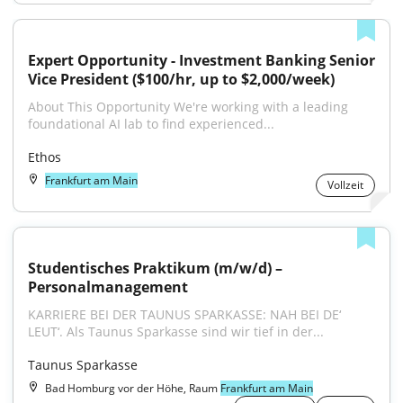
Expert Opportunity - Investment Banking Senior 
Vice President ($100/hr, up to $2,000/week)
About This Opportunity We're working with a leading 
foundational AI lab to find experienced...
Ethos
Frankfurt am Main
Vollzeit
Studentisches Praktikum (m/w/d) – 
Personalmanagement
KARRIERE BEI DER TAUNUS SPARKASSE: NAH BEI DE‘ 
LEUT‘. Als Taunus Sparkasse sind wir tief in der...
Taunus Sparkasse
Bad Homburg vor der Höhe, Raum
Frankfurt am Main