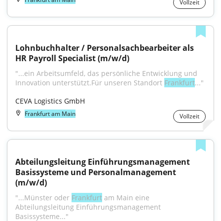
Vollzeit
Lohnbuchhalter / Personalsachbearbeiter als 
HR Payroll Specialist (m/w/d)
"...ein Arbeitsumfeld, das persönliche Entwicklung und 
Innovation unterstützt.Für unseren Standort 
Frankfurt
..."
CEVA Logistics GmbH
Frankfurt am Main
Vollzeit
Abteilungsleitung Einführungsmanagement 
Basissysteme und Personalmanagement 
(m/w/d)
"...Münster oder 
Frankfurt
 am Main eine 
Abteilungsleitung Einführungsmanagement 
Basissysteme..."