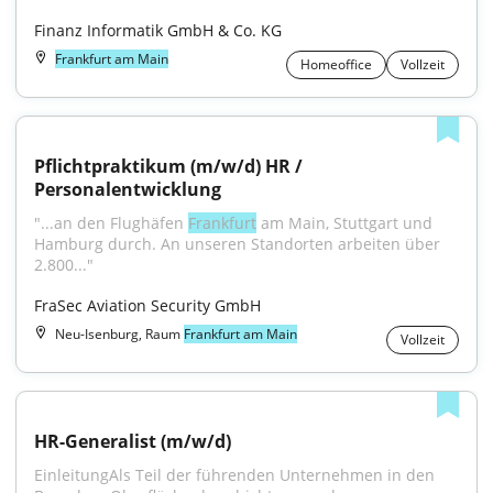
Finanz Informatik GmbH & Co. KG
Frankfurt am Main
Homeoffice
Vollzeit
Pflichtpraktikum (m/w/d) HR / 
Personalentwicklung
"...an den Flughäfen 
Frankfurt
 am Main, Stuttgart und 
Hamburg durch. An unseren Standorten arbeiten über 
2.800..."
FraSec Aviation Security GmbH
Neu-Isenburg, Raum
Frankfurt am Main
Vollzeit
HR-Generalist (m/w/d)
EinleitungAls Teil der führenden Unternehmen in den 