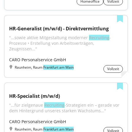
Homeoffice
Vollzeit
HR-Generalist (m/w/d) - Direktvermittlung
"...sowie aktive Mitgestaltung moderner 
Recruiting
-
Prozesse • Erstellung von Arbeitsverträgen, 
Zeugnissen..."
CARO Personalservice GmbH
Raunheim, Raum
Frankfurt am Main
Vollzeit
HR-Specialist (m/w/d)
"...für zielgenaue 
Recruiting
-Strategien ein – gerade vor 
dem Hintergrund unseres starken Wachstums..."
CARO Personalservice GmbH
Raunheim, Raum
Frankfurt am Main
Vollzeit