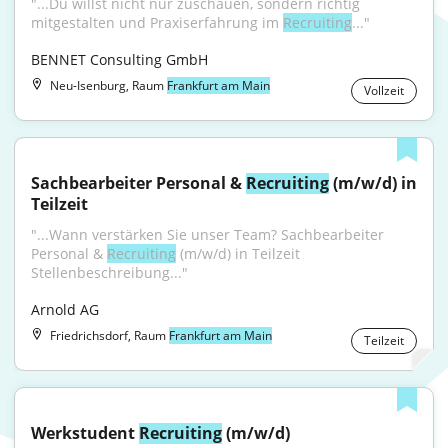
"...Du willst nicht nur zuschauen, sondern richtig 
mitgestalten und Praxiserfahrung im 
Recruiting
..."
BENNET Consulting GmbH
Neu-Isenburg, Raum
Frankfurt am Main
Vollzeit
Sachbearbeiter Personal & 
Recruiting
 (m/w/d) in 
Teilzeit
"...Wann verstärken Sie unser Team? Sachbearbeiter 
Personal & 
Recruiting
 (m/w/d) in Teilzeit 
Stellenbeschreibung..."
Arnold AG
Friedrichsdorf, Raum
Frankfurt am Main
Teilzeit
Werkstudent 
Recruiting
 (m/w/d)