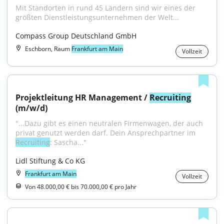
Mit Standorten in rund 45 Ländern sind wir eines der 
größten Dienstleistungsunternehmen der Welt...
Compass Group Deutschland GmbH
Eschborn, Raum
Frankfurt am Main
Vollzeit
Projektleitung HR Management / 
Recruiting
(m/w/d)
"...Dazu gibt es einen neutralen Firmenwagen, der auch 
privat genutzt werden darf. Dein Ansprechpartner im 
Recruiting
: Sascha..."
Lidl Stiftung & Co KG
Frankfurt am Main
Vollzeit
Von 48.000,00 € bis 70.000,00 € pro Jahr