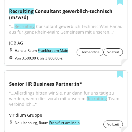
Recruiting
 Consultant gewerblich-technisch 
(m/w/d)
"...
Recruiting
 Consultant gewerblich-technischVon Hanau 
aus für ganz Rhein-Main: Gemeinsam mit unseren..."
JOB AG
Hanau, Raum
Frankfurt am Main
Homeoffice
Vollzeit
Von 3.500,00 € bis 3.800,00 €
Senior HR Business Partner:in*
"...Allerdings bitten wir Sie, nur dann für uns tätig zu 
werden, wenn dies vorab mit unserem 
Recruiting
-Team 
verbindlich..."
Viridium Gruppe
Neu-Isenburg, Raum
Frankfurt am Main
Vollzeit