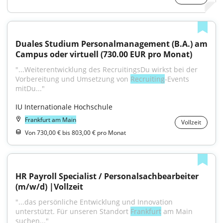
Duales Studium Personalmanagement (B.A.) am 
Campus oder virtuell (730.00 EUR pro Monat)
"...Weiterentwicklung des RecruitingsDu wirkst bei der 
Vorbereitung und Umsetzung von 
Recruiting
-Events 
mitDu..."
IU Internationale Hochschule
Frankfurt am Main
Vollzeit
Von 730,00 € bis 803,00 € pro Monat
HR Payroll Specialist / Personalsachbearbeiter 
(m/w/d) |Vollzeit
"...das persönliche Entwicklung und Innovation 
unterstützt. Für unseren Standort 
Frankfurt
 am Main 
suchen..."