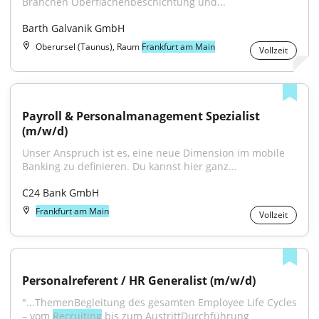
Branchen Oberflächenbeschichtung und...
Barth Galvanik GmbH
Oberursel (Taunus), Raum
Frankfurt am Main
Vollzeit
Payroll & Personalmanagement Spezialist 
(m/w/d)
Unser Anspruch ist es, eine neue Dimension im mobile 
Banking zu definieren. Du kannst hier ganz...
C24 Bank GmbH
Frankfurt am Main
Vollzeit
Personalreferent / HR Generalist (m/w/d)
"...ThemenBegleitung des gesamten Employee Life Cycles 
– vom 
Recruiting
 bis zum AustrittDurchführung 