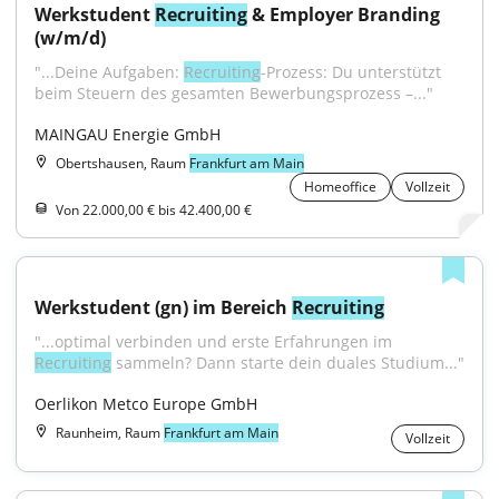
Werkstudent 
Recruiting
 & Employer Branding 
(w/m/d)
"...Deine Aufgaben: 
Recruiting
-Prozess: Du unterstützt 
beim Steuern des gesamten Bewerbungsprozess –..."
MAINGAU Energie GmbH
Obertshausen, Raum
Frankfurt am Main
Homeoffice
Vollzeit
Von 22.000,00 € bis 42.400,00 €
Werkstudent (gn) im Bereich 
Recruiting
"...optimal verbinden und erste Erfahrungen im 
Recruiting
 sammeln? Dann starte dein duales Studium..."
Oerlikon Metco Europe GmbH
Raunheim, Raum
Frankfurt am Main
Vollzeit