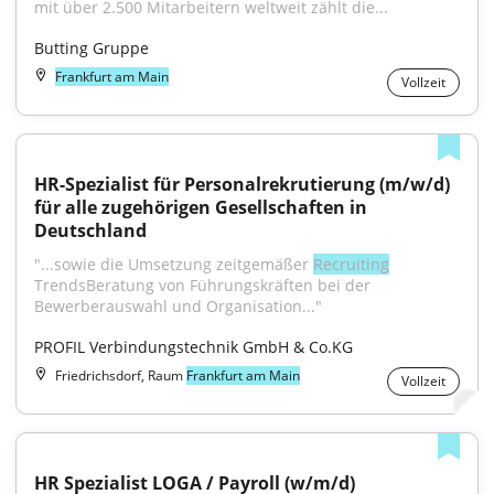
mit über 2.500 Mitarbeitern weltweit zählt die...
Butting Gruppe
Frankfurt am Main
Vollzeit
HR-Spezialist für Personalrekrutierung (m/w/d) 
für alle zugehörigen Gesellschaften in 
Deutschland
"...sowie die Umsetzung zeitgemäßer 
Recruiting
TrendsBeratung von Führungskräften bei der 
Bewerberauswahl und Organisation..."
PROFIL Verbindungstechnik GmbH & Co.KG
Friedrichsdorf, Raum
Frankfurt am Main
Vollzeit
HR Spezialist LOGA / Payroll (w/m/d)