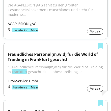
Die AGAPLESION gAG zählt zu den größten 
Gesundheitskonzernen Deutschlands und steht für 
moderne...
AGAPLESION gAG
Frankfurt am Main
Vollzeit
Freundliches Personal(m,w,d) für die World of 
Traiding in Frankfurt gesucht!
"...Freundliches Personal(m,w,d) für die World of Traiding 
in 
Frankfurt
 gesucht! Stellenbeschreibung..."
EPM-Service GmbH
Frankfurt am Main
Vollzeit